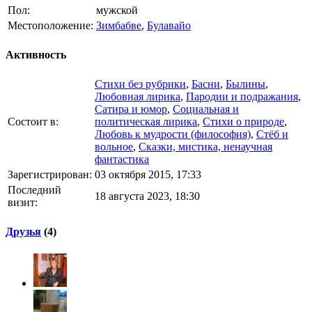
Пол:
мужской
Местоположение:
Зимбабве
,
Булавайо
Активность
Стихи без рубрики
,
Басни
,
Былины
,
Любовная лирика
,
Пародии и подражания
,
Сатира и юмор
,
Социальная и
Состоит в:
политическая лирика
,
Стихи о природе
,
Любовь к мудрости (философия)
,
Стёб и
вольное
,
Сказки, мистика, ненаучная
фантастика
Зарегистрирован:
03 октября 2015, 17:33
Последний
18 августа 2023, 18:30
визит:
Друзья
(4)