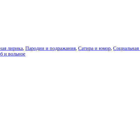
ая лирика
,
Пародии и подражания
,
Сатира и юмор
,
Социальная 
б и вольное