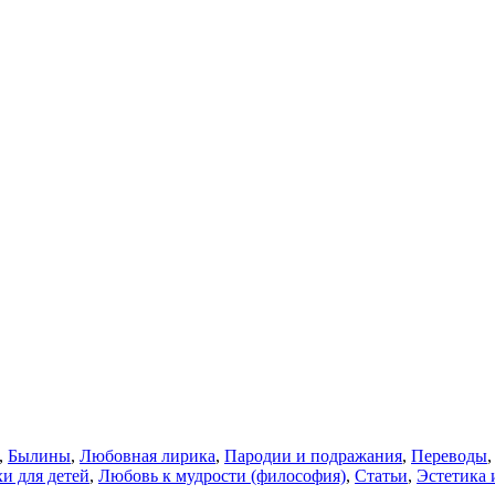
,
Былины
,
Любовная лирика
,
Пародии и подражания
,
Переводы
и для детей
,
Любовь к мудрости (философия)
,
Статьи
,
Эстетика 