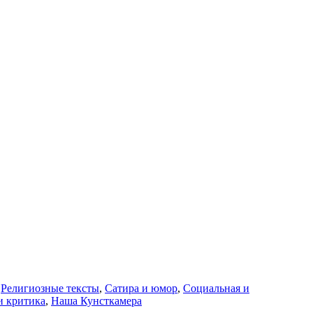
,
Религиозные тексты
,
Сатира и юмор
,
Социальная и
и критика
,
Наша Кунсткамера