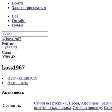
Войти
Зарегистрироваться
Все
Онлайн
Новые
Рейтинг
+1332.27
Сила
3789.42
koss1967
Публикации
3639
Активность
Активность
Стихи без рубрики
,
Проза
,
Aфоризмы
,
Басни
Состоит в:
политическая лирика
,
Стихи о природе
,
Стих