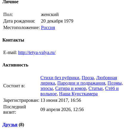
Личное
Пол:
женский
Дата рождения:
20 декабря 1979
Местоположение:
Россия
Контакты
E-mail:
http://tetya-valya.ru/
Активность
Стихи без рубрики
,
Проза
,
Любовная
лирика
,
Пародии и подражания
,
Поэмы,
Состоит в:
эпосы
,
Сатира и юмор
,
Статьи
,
Стёб и
вольное
,
Наша Кунсткамера
Зарегистрирован:
13 июня 2017, 16:56
Последний
09 апреля 2026, 12:56
визит:
Друзья
(8)