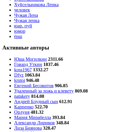
Хуйсельникова Ленка
человек
Чужая Лена
Чужая ленка
юар. пуй
юмор
ёрш
Активные авторы
Юша Могилкин
2311.66
Говард Уткин
1837.46
koss1967
1332.27
Dfyz
1063.84
krutoi
946.48
Евгений Бесовитов
906.85
Удаленный за ложь и клевету
869.08
natakery
814.08
Андрей Блудный сын
612.91
Карпенко
522.70
Орлуня
481.32
Мария Мирабелла
393.84
Александр Лириков
348.84
Лиза Биянова
328.47