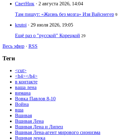
СветНик
· 2 августа 2026, 14:04
Там пишут: «Жизнь без мозга» Изя Вайснегер
9
krutoi
· 29 июля 2026, 19:05
Ещё раз о "русской" Корецкой
29
Весь эфир
·
RSS
Теги
<cut>
<h4></h4>
в контакте
ваша лена
вимана
Вовка Павлов 8-10
Война
вша
Вшивая
Вшивая Лена
Вшивая Лена и Липец
Вшивая Лена-агент мирового сионизма
Вшивая ленка