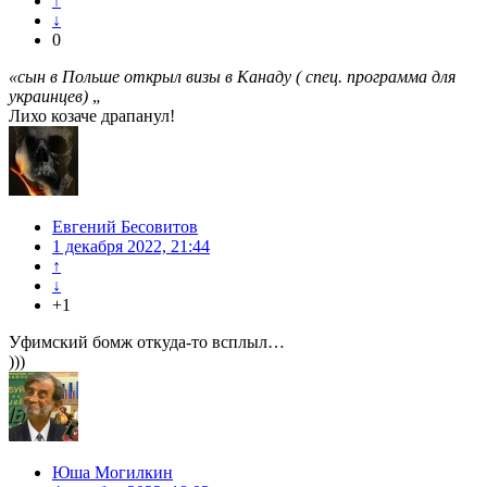
↑
↓
0
«сын в Польше открыл визы в Канаду ( спец. программа для
украинцев)
„
Лихо козаче драпанул!
Евгений Бесовитов
1 декабря 2022, 21:44
↑
↓
+1
Уфимский бомж откуда-то всплыл…
)))
Юша Могилкин