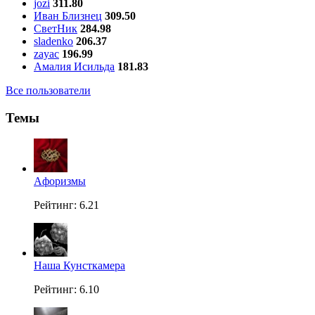
jozi
311.80
Иван Близнец
309.50
СветНик
284.98
sladenko
206.37
zayac
196.99
Амалия Исильда
181.83
Все пользователи
Темы
Aфоризмы
Рейтинг: 6.21
Наша Кунсткамера
Рейтинг: 6.10