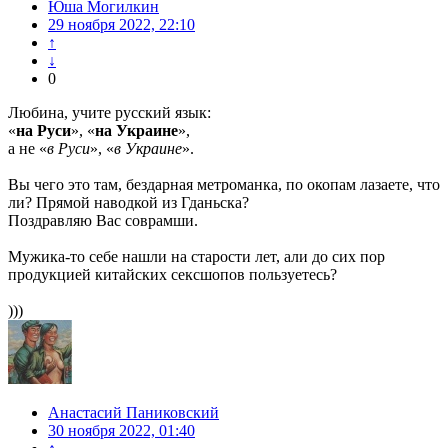
Юша Могилкин
29 ноября 2022, 22:10
↑
↓
0
Любина, учите русский язык:
«
на Руси
», «
на Украине
»,
а не «
в Руси
», «
в Украине
».
Вы чего это там, бездарная метроманка, по окопам лазаете, что
ли? Прямой наводкой из Гданьска?
Поздравляю Вас соврамши.
Мужика-то себе нашли на старости лет, али до сих пор
продукцией китайских сексшопов пользуетесь?
)))
Анастасий Паниковский
30 ноября 2022, 01:40