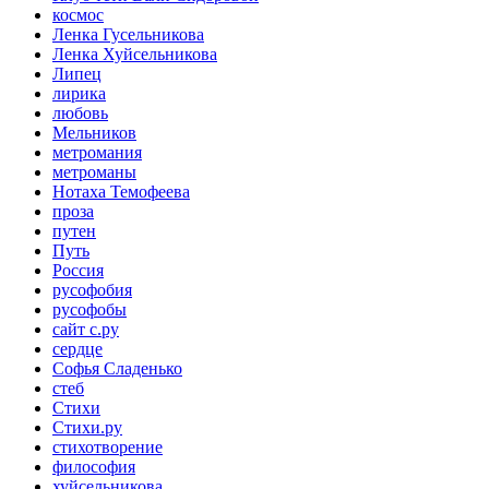
космос
Ленка Гусельникова
Ленка Хуйсельникова
Липец
лирика
любовь
Мельников
метромания
метроманы
Нотаха Темофеева
проза
путен
Путь
Россия
русофобия
русофобы
сайт с.ру
сердце
Софья Сладенько
стеб
Стихи
Стихи.ру
стихотворение
философия
хуйсельникова