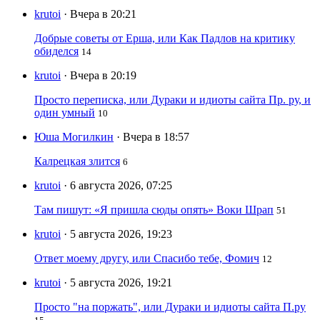
krutoi
· Вчера в 20:21
Добрые советы от Ерша, или Как Падлов на критику
обиделся
14
krutoi
· Вчера в 20:19
Просто переписка, или Дураки и идиоты сайта Пр. ру, и
один умный
10
Юша Могилкин
· Вчера в 18:57
Калрецкая злится
6
krutoi
· 6 августа 2026, 07:25
Там пишут: «Я пришла сюды опять» Воки Шрап
51
krutoi
· 5 августа 2026, 19:23
Ответ моему другу, или Спасибо тебе, Фомич
12
krutoi
· 5 августа 2026, 19:21
Просто "на поржать", или Дураки и идиоты сайта П.ру