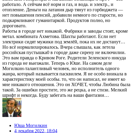
работало. А сейчам всё норм и газ, и вода. и электр., и
отопление. Деньги на латания дыр тянут из горбюджета —
нет повышения пенсий, добавили немного по старости, но
подкармливают гуманитаркой. Продуктов полно, но
дороговато.
Работы в городе нет никакой. Фабрики и заводы стоят, кроме
метал. комбината Ахметова. Шахты работают. Если нет
электрики сидят мужики под землёй, пока их не достанут…
Но всё нормалихировалось. Вчера слышала, как летела
российская пустышка0 в городе даже сирену не включилии.
Это вам правда о Кривом Роге. Родители Зеленского никуда
из города не выезжали. Теперь о Юше. На самом деле
Могилкин-талантливый человек, но исполнитель одного
жанра, который называется пасквилем. Я не особо вникала в
характеристику моей особы. то, что он написал, не имеет ко
мне никакого отношения. Это он ХОЧЕТ, чтобы Любина была
такой. За ошибки простите, это же рецка, а не стизи. Мелкий
шрифт и некогда. Буду забегать на ваши фантазии…
Юша Могилкин
4 декабря 2022, 18:04