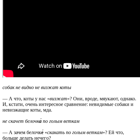
собак не видно не визжат коты
— А что, коты у нас «
визжат
»? Они, вроде, мяукают, однако.
И, кстати, очень интересное сравнение: невидимые собаки и
невизжащие коты, мда.
не скачет белочк
а́
по голым веткам
— А зачем белочк
е́
«
скакать по голым веткам
»? Ей что,
больше делать нечего?