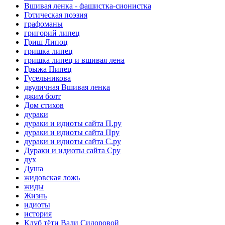
Вшивая ленка - фашистка-сионистка
Готическая поэзия
графоманы
григорий липец
Гриш Липоц
гришка липец
гришка липец и вшивая лена
Грыжа Пипец
Гусельникова
двуличная Вшивая ленка
джим болт
Дом стихов
дураки
дураки и идиоты сайта П.ру
дураки и идиоты сайта Пру
дураки и идиоты сайта С.ру
Дураки и идиоты сайта Сру
дух
Душа
жидовская ложь
жиды
Жизнь
идиоты
история
Клуб тёти Вали Сидоровой