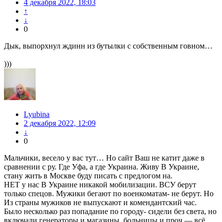
4 декабря 2022, 18:03
↑
↓
0
Дык, выпорхнул ждинн из бутылки с собственным говном…
)))
Lyubina
2 декабря 2022, 12:09
↓
0
Мальчики, весело у вас тут… Но сайт Ваш не катит даже в
сравнении с ру. Где Уфа, а где Украина. Живу В Украине,
стану жить в Москве буду писать с предлогом на.
НЕТ у нас В Украине никакой мобилизации. ВСУ берут
только спецов. Мужики бегают по военкоматам- не берут. Но
Из страны мужиков не выпускают и комендантский час.
Было несколько раз попадание по городу- сидели без света, но
включали генераторы и магазины. больницы и проч — всё