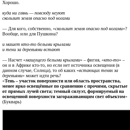
Хорошо.
куда ни глянь — повсюду неуют
скользит земля опасно под ногами
— Для кого, собственно, «
скользит земля опасно под ногами
»?
Вообще, или для Пушкина?
и машет кто-то белыми крылами
и тени за деревьями встают
— Насчет «
машущего белыми крылами
» – фигня, «
кто-то
» –
он и в Африке кто-то, но если нет источника освещения (в
данном случае, Солнца), то об каких «
встающих тенях за
деревьями
» может идти речь?
«
Тень – участок поверхности или область пространства,
менее ярко освещённые по сравнению с прочими, скрытые
от прямых лучей света; темный силуэт, формируемый на
освещенной поверхности загораживающим свет объектом
»
(Букварь)