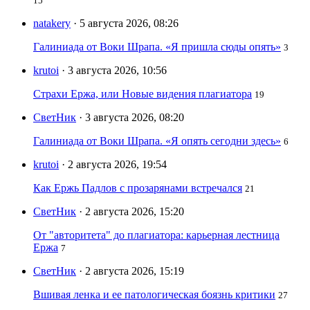
15
natakery
· 5 августа 2026, 08:26
Галиниада от Воки Шрапа. «Я пришла сюды опять»
3
krutoi
· 3 августа 2026, 10:56
Страхи Ержа, или Новые видения плагиатора
19
СветНик
· 3 августа 2026, 08:20
Галиниада от Воки Шрапа. «Я опять сегодни здесь»
6
krutoi
· 2 августа 2026, 19:54
Как Ержь Падлов с прозарянами встречался
21
СветНик
· 2 августа 2026, 15:20
От "авторитета" до плагиатора: карьерная лестница
Ержа
7
СветНик
· 2 августа 2026, 15:19
Вшивая ленка и ее патологическая боязнь критики
27