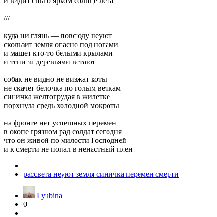
и видит сны о ярком солнце лета
///
куда ни глянь — повсюду неуют
скользит земля опасно под ногами
и машет кто-то белыми крылами
и тени за деревьями встают
собак не видно не визжат коты
не скачет белочка по голым веткам
синичка желтогрудая в жилетке
порхнула средь холодной мокроты
на фронте нет успешных перемен
в окопе грязном рад солдат сегодня
что он живой по милости Господней
и к смерти не попал в ненастный плен
рассвета неуют земля синичка перемен смерти
Lyubina
0