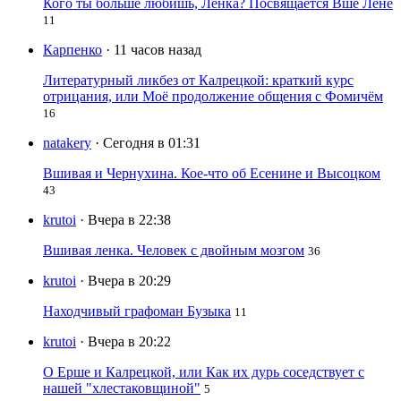
Кого ты больше любишь, Ленка? Посвящается Вше Лене
11
Карпенко
· 11 часов назад
Литературный ликбез от Калрецкой: краткий курс
отрицания, или Моё продолжение общения с Фомичём
16
natakery
· Сегодня в 01:31
Вшивая и Чернухина. Кое-что об Есенине и Высоцком
43
krutoi
· Вчера в 22:38
Вшивая ленка. Человек с двойным мозгом
36
krutoi
· Вчера в 20:29
Находчивый графоман Бузыка
11
krutoi
· Вчера в 20:22
О Ерше и Калрецкой, или Как их дурь соседствует с
нашей "хлестаковщиной"
5