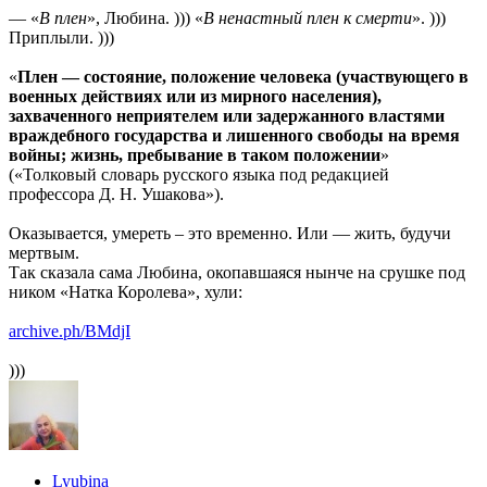
— «
В плен
», Любина. ))) «
В ненастный плен к смерти
». )))
Приплыли. )))
«
Плен — состояние, положение человека (участвующего в
военных действиях или из мирного населения),
захваченного неприятелем или задержанного властями
враждебного государства и лишенного свободы на время
войны; жизнь, пребывание в таком положении
»
(«Толковый словарь русского языка под редакцией
профессора Д. Н. Ушакова»).
Оказывается, умереть – это временно. Или — жить, будучи
мертвым.
Так сказала сама Любина, окопавшаяся нынче на срушке под
ником «Натка Королева», хули:
archive.ph/BMdjI
)))
Lyubina