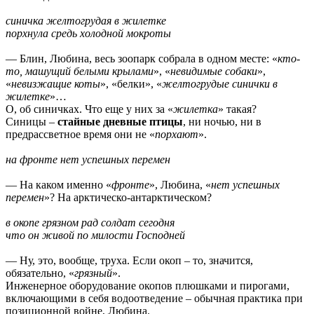
синичка желтогрудая в жилетке
порхнула средь холодной мокроты
— Блин, Любина, весь зоопарк собрала в одном месте: «
кто-
то, машущий белыми крылами
», «
невидимые собаки
»,
«
невизжащие коты
», «белки», «
желтогрудые синички в
жилетке
»…
О, об синичках. Что еще у них за «
жилетка
» такая?
Синицы –
стайные дневные птицы
, ни ночью, ни в
предрассветное время они не «
порхают
».
на фронте нет успешных перемен
— На каком именно «
фронте
», Любина, «
нет успешных
перемен
»? На арктическо-антарктическом?
в окопе грязном рад солдат сегодня
что он живой по милости Господней
— Ну, это, вообще, труха. Если окоп – то, значится,
обязательно, «
грязный
».
Инженерное оборудование окопов плюшками и пирогами,
включающими в себя водоотведение – обычная практика при
позиционной войне, Любина.