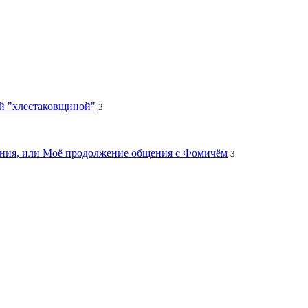
ей "хлестаковщиной"
3
цания, или Моё продолжение общения с Фомичём
3