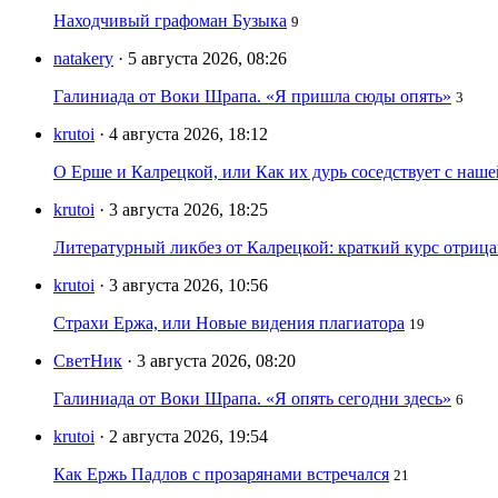
Находчивый графоман Бузыка
9
natakery
· 5 августа 2026, 08:26
Галиниада от Воки Шрапа. «Я пришла сюды опять»
3
krutoi
· 4 августа 2026, 18:12
О Ерше и Калрецкой, или Как их дурь соседствует с наш
krutoi
· 3 августа 2026, 18:25
Литературный ликбез от Калрецкой: краткий курс отри
krutoi
· 3 августа 2026, 10:56
Страхи Ержа, или Новые видения плагиатора
19
СветНик
· 3 августа 2026, 08:20
Галиниада от Воки Шрапа. «Я опять сегодни здесь»
6
krutoi
· 2 августа 2026, 19:54
Как Ержь Падлов с прозарянами встречался
21