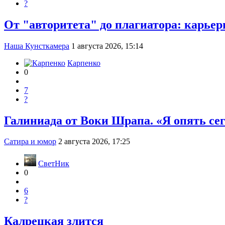
?
От "авторитета" до плагиатора: карье
Наша Кунсткамера
1 августа 2026, 15:14
Карпенко
0
7
?
Галиниада от Воки Шрапа. «Я опять сег
Сатира и юмор
2 августа 2026, 17:25
СветНик
0
6
?
Калрецкая злится