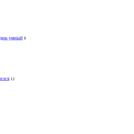
 один умный
8
делся
12