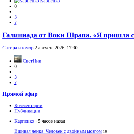
Карпенко
0
3
?
Галиниада от Воки Шрапа. «Я пришла 
Сатира и юмор
2 августа 2026, 17:30
СветНик
0
3
?
Прямой эфир
Комментарии
Публикации
Карпенко
· 5 часов назад
Вшивая ленка. Человек с двойным мозгом
19