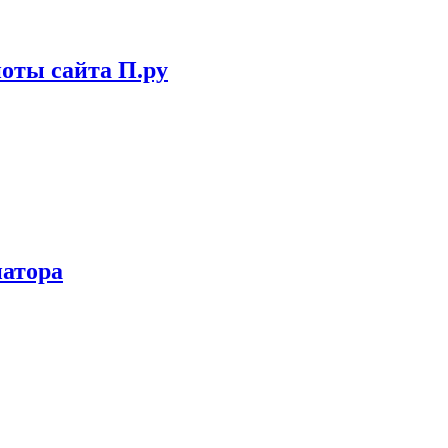
иоты сайта П.ру
иатора