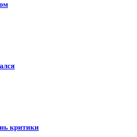
гом
ался
знь критики