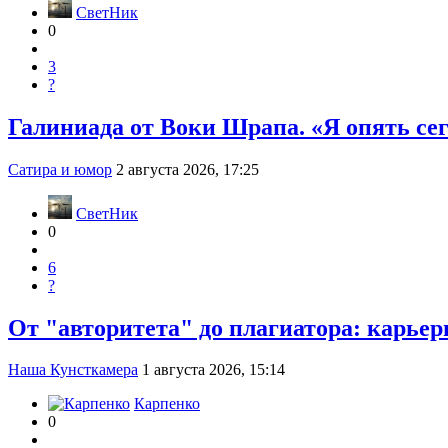
СветНик
0
3
?
Галиниада от Воки Шрапа. «Я опять сег
Сатира и юмор
2 августа 2026, 17:25
СветНик
0
6
?
От "авторитета" до плагиатора: карье
Наша Кунсткамера
1 августа 2026, 15:14
Карпенко
0