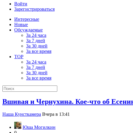
Войти
Зарегистрироваться
Интересные
Новые
Обсуждаемые
За 24 часа
За 7 дней
За 30 дней
За все время
TOP
За 24 часа
За 7 дней
За 30 дней
За все время
Вшивая и Чернухина. Кое-что об Есени
Наша Кунсткамера
Вчера в 13:41
Юша Могилкин
0