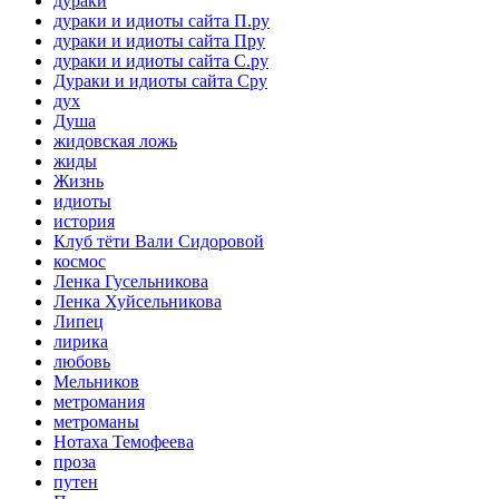
дураки
дураки и идиоты сайта П.ру
дураки и идиоты сайта Пру
дураки и идиоты сайта С.ру
Дураки и идиоты сайта Сру
дух
Душа
жидовская ложь
жиды
Жизнь
идиоты
история
Клуб тёти Вали Сидоровой
космос
Ленка Гусельникова
Ленка Хуйсельникова
Липец
лирика
любовь
Мельников
метромания
метроманы
Нотаха Темофеева
проза
путен