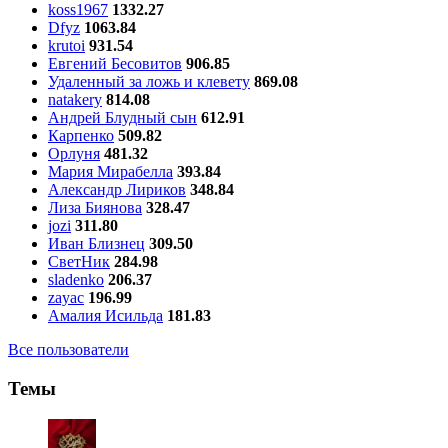
koss1967
1332.27
Dfyz
1063.84
krutoi
931.54
Евгений Бесовитов
906.85
Удаленный за ложь и клевету
869.08
natakery
814.08
Андрей Блудный сын
612.91
Карпенко
509.82
Орлуня
481.32
Мария Мирабелла
393.84
Александр Лириков
348.84
Лиза Биянова
328.47
jozi
311.80
Иван Близнец
309.50
СветНик
284.98
sladenko
206.37
zayac
196.99
Амалия Исильда
181.83
Все пользователи
Темы