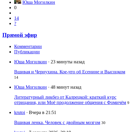
Юша Могилкин
0
14
?
Прямой эфир
Комментарии
Публикации
Юша Могилкин
· 23 минуты назад
Вшивая и Чернухина. Кое-что об Есенине и Высоцком
14
Юша Могилкин
· 48 минут назад
Литературный ликбез от Калрецкой: краткий курс
отрицания, или Моё продолжение общения с Фомичём
9
krutoi
· Вчера в 21:51
Вшивая ленка. Человек с двойным мозгом
30