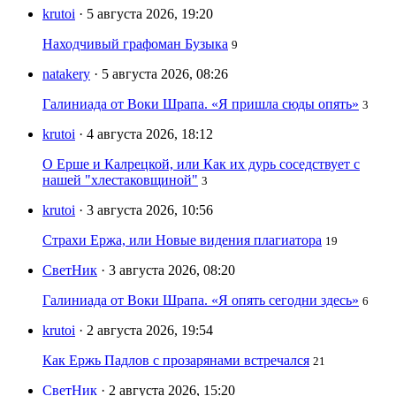
krutoi
· 5 августа 2026, 19:20
Находчивый графоман Бузыка
9
natakery
· 5 августа 2026, 08:26
Галиниада от Воки Шрапа. «Я пришла сюды опять»
3
krutoi
· 4 августа 2026, 18:12
О Ерше и Калрецкой, или Как их дурь соседствует с
нашей "хлестаковщиной"
3
krutoi
· 3 августа 2026, 10:56
Страхи Ержа, или Новые видения плагиатора
19
СветНик
· 3 августа 2026, 08:20
Галиниада от Воки Шрапа. «Я опять сегодни здесь»
6
krutoi
· 2 августа 2026, 19:54
Как Ержь Падлов с прозарянами встречался
21
СветНик
· 2 августа 2026, 15:20