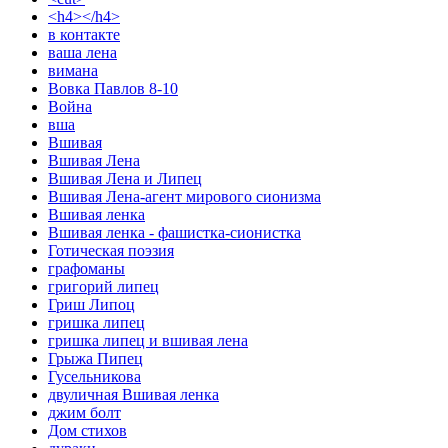
<h4></h4>
в контакте
ваша лена
вимана
Вовка Павлов 8-10
Война
вша
Вшивая
Вшивая Лена
Вшивая Лена и Липец
Вшивая Лена-агент мирового сионизма
Вшивая ленка
Вшивая ленка - фашистка-сионистка
Готическая поэзия
графоманы
григорий липец
Гриш Липоц
гришка липец
гришка липец и вшивая лена
Грыжа Пипец
Гусельникова
двуличная Вшивая ленка
джим болт
Дом стихов