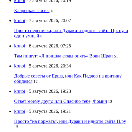
krutoi
· 7 августа 2026, 20:19
Калрецкая злится
4
krutoi
· 7 августа 2026, 20:07
Просто переписка, или Дураки и идиоты сайта Пр. ру, и
один умный
8
krutoi
· 6 августа 2026, 07:25
Там пишут: «Я пришла сюды опять» Воки Шрап
51
krutoi
· 5 августа 2026, 20:34
Добрые советы от Ерша, или Как Падлов на критику
обиделся
12
krutoi
· 5 августа 2026, 19:23
Ответ моему другу, или Спасибо тебе, Фомич
12
krutoi
· 5 августа 2026, 19:21
Просто "на поржать", или Дураки и идиоты сайта П.ру
15