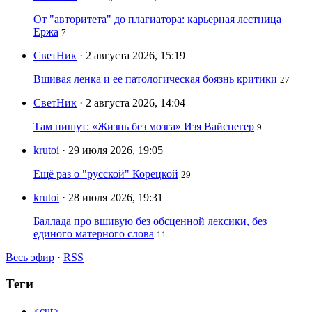
От "авторитета" до плагиатора: карьерная лестница
Ержа
7
СветНик
· 2 августа 2026, 15:19
Вшивая ленка и ее патологическая боязнь критики
27
СветНик
· 2 августа 2026, 14:04
Там пишут: «Жизнь без мозга» Изя Вайснегер
9
krutoi
· 29 июля 2026, 19:05
Ещё раз о "русской" Корецкой
29
krutoi
· 28 июля 2026, 19:31
Баллада про вшивую без обсценной лексики, без
единого матерного слова
11
Весь эфир
·
RSS
Теги
<cut>