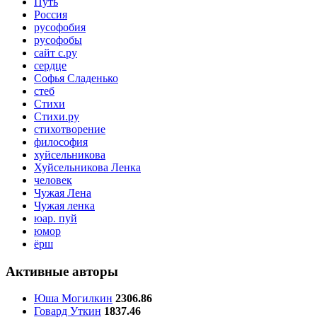
Путь
Россия
русофобия
русофобы
сайт с.ру
сердце
Софья Сладенько
стеб
Стихи
Стихи.ру
стихотворение
философия
хуйсельникова
Хуйсельникова Ленка
человек
Чужая Лена
Чужая ленка
юар. пуй
юмор
ёрш
Активные авторы
Юша Могилкин
2306.86
Говард Уткин
1837.46