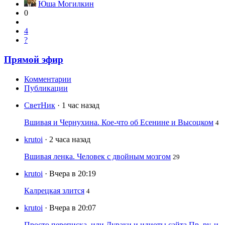
Юша Могилкин
0
4
?
Прямой эфир
Комментарии
Публикации
СветНик
· 1 час назад
Вшивая и Чернухина. Кое-что об Есенине и Высоцком
4
krutoi
· 2 часа назад
Вшивая ленка. Человек с двойным мозгом
29
krutoi
· Вчера в 20:19
Калрецкая злится
4
krutoi
· Вчера в 20:07
Просто переписка, или Дураки и идиоты сайта Пр. ру, и