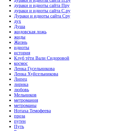
дураки и идиоты сайта П.ру
дураки и идиоты сайта Пру
дураки и идиоты сайта С.ру
Дураки и идиоты сайта Сру
дух
Душа
жидовская ложь
жиды
Жизнь
идиоты
история
Клуб тёти Вали Сидоровой
космос
Ленка Гусельникова
Ленка Хуйсельникова
Липец
лирика
любовь
Мельников
метромания
метроманы
Нотаха Темофеева
проза
путен
Путь