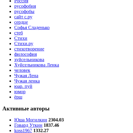
Россия
русофобия
русофобы
сайт с.ру
сердце
Софья Сладенько
стеб
Стихи
Стихи.ру
стихотворение
философия
хуйсельникова
Хуйсельникова Ленка
человек
Чужая Лена
Чужая ленка
юар. пуй
юмор
ёрш
Активные авторы
Юша Могилкин
2304.03
Говард Уткин
1837.46
koss1967
1332.27