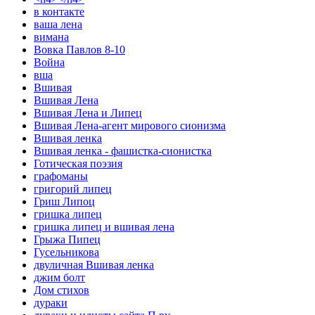
в контакте
ваша лена
вимана
Вовка Павлов 8-10
Война
вша
Вшивая
Вшивая Лена
Вшивая Лена и Липец
Вшивая Лена-агент мирового сионизма
Вшивая ленка
Вшивая ленка - фашистка-сионистка
Готическая поэзия
графоманы
григорий липец
Гриш Липоц
гришка липец
гришка липец и вшивая лена
Грыжа Пипец
Гусельникова
двуличная Вшивая ленка
джим болт
Дом стихов
дураки