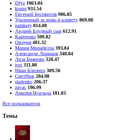
Dfyz
1063.84
krutoi
931.54
Евгений Бесовитов
906.85
Удаленный за ложь и клевету
869.08
natakery
814.08
Андрей Блудный сын
612.91
Карпенко
509.82
Орлуня
481.32
Мария Мирабелла
393.84
Александр Лириков
348.84
Лиза Биянова
328.47
jozi
311.80
Иван Близнец
309.50
СветНик
284.98
sladenko
206.37
zayac
196.99
Амалия Исильда
181.83
Все пользователи
Темы