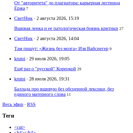
От "авторитета" до плагиатора: карьерная лестница
Ержа
7
СветНик
· 2 августа 2026, 15:19
Вшивая ленка и ее патологическая боязнь критики
27
СветНик
· 2 августа 2026, 14:04
Там пишут: «Жизнь без мозга» Изя Вайснегер
9
krutoi
· 29 июля 2026, 19:05
Ещё раз о "русской" Корецкой
29
krutoi
· 28 июля 2026, 19:31
Баллада про вшивую без обсценной лексики, без
единого матерного слова
11
Весь эфир
·
RSS
Теги
<cut>
<h4></h4>