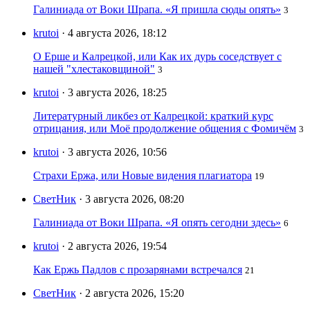
Галиниада от Воки Шрапа. «Я пришла сюды опять»
3
krutoi
· 4 августа 2026, 18:12
О Ерше и Калрецкой, или Как их дурь соседствует с
нашей "хлестаковщиной"
3
krutoi
· 3 августа 2026, 18:25
Литературный ликбез от Калрецкой: краткий курс
отрицания, или Моё продолжение общения с Фомичём
3
krutoi
· 3 августа 2026, 10:56
Страхи Ержа, или Новые видения плагиатора
19
СветНик
· 3 августа 2026, 08:20
Галиниада от Воки Шрапа. «Я опять сегодни здесь»
6
krutoi
· 2 августа 2026, 19:54
Как Ержь Падлов с прозарянами встречался
21
СветНик
· 2 августа 2026, 15:20