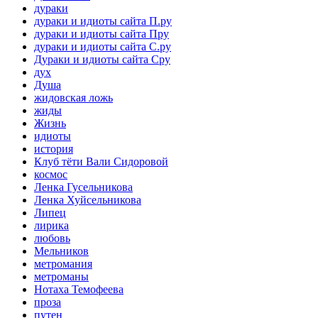
дураки
дураки и идиоты сайта П.ру
дураки и идиоты сайта Пру
дураки и идиоты сайта С.ру
Дураки и идиоты сайта Сру
дух
Душа
жидовская ложь
жиды
Жизнь
идиоты
история
Клуб тёти Вали Сидоровой
космос
Ленка Гусельникова
Ленка Хуйсельникова
Липец
лирика
любовь
Мельников
метромания
метроманы
Нотаха Темофеева
проза
путен