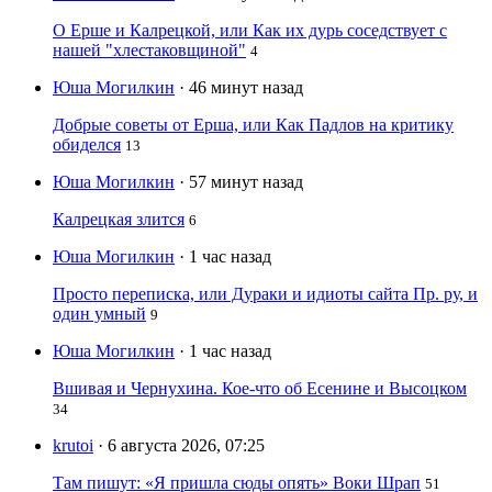
О Ерше и Калрецкой, или Как их дурь соседствует с
нашей "хлестаковщиной"
4
Юша Могилкин
· 46 минут назад
Добрые советы от Ерша, или Как Падлов на критику
обиделся
13
Юша Могилкин
· 57 минут назад
Калрецкая злится
6
Юша Могилкин
· 1 час назад
Просто переписка, или Дураки и идиоты сайта Пр. ру, и
один умный
9
Юша Могилкин
· 1 час назад
Вшивая и Чернухина. Кое-что об Есенине и Высоцком
34
krutoi
· 6 августа 2026, 07:25
Там пишут: «Я пришла сюды опять» Воки Шрап
51