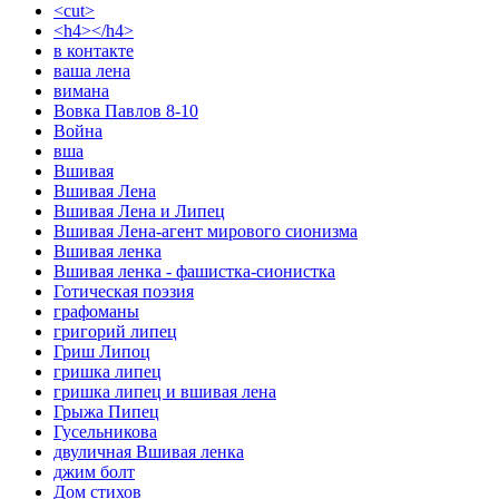
<cut>
<h4></h4>
в контакте
ваша лена
вимана
Вовка Павлов 8-10
Война
вша
Вшивая
Вшивая Лена
Вшивая Лена и Липец
Вшивая Лена-агент мирового сионизма
Вшивая ленка
Вшивая ленка - фашистка-сионистка
Готическая поэзия
графоманы
григорий липец
Гриш Липоц
гришка липец
гришка липец и вшивая лена
Грыжа Пипец
Гусельникова
двуличная Вшивая ленка
джим болт
Дом стихов