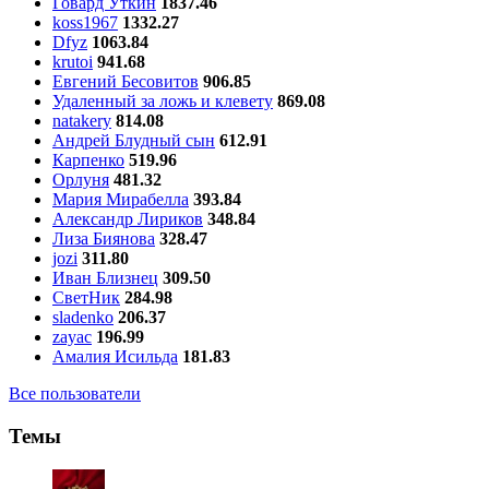
Говард Уткин
1837.46
koss1967
1332.27
Dfyz
1063.84
krutoi
941.68
Евгений Бесовитов
906.85
Удаленный за ложь и клевету
869.08
natakery
814.08
Андрей Блудный сын
612.91
Карпенко
519.96
Орлуня
481.32
Мария Мирабелла
393.84
Александр Лириков
348.84
Лиза Биянова
328.47
jozi
311.80
Иван Близнец
309.50
СветНик
284.98
sladenko
206.37
zayac
196.99
Амалия Исильда
181.83
Все пользователи
Темы