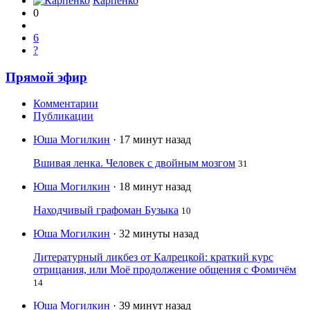
Карпенко
0
6
?
Прямой эфир
Комментарии
Публикации
Юша Могилкин
· 17 минут назад
Вшивая ленка. Человек с двойным мозгом
31
Юша Могилкин
· 18 минут назад
Находчивый графоман Бузыка
10
Юша Могилкин
· 32 минуты назад
Литературный ликбез от Калрецкой: краткий курс
отрицания, или Моё продолжение общения с Фомичём
14
Юша Могилкин
· 39 минут назад