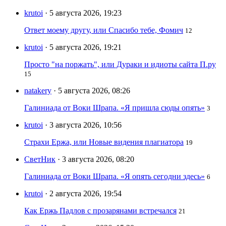
krutoi
· 5 августа 2026, 19:23
Ответ моему другу, или Спасибо тебе, Фомич
12
krutoi
· 5 августа 2026, 19:21
Просто "на поржать", или Дураки и идиоты сайта П.ру
15
natakery
· 5 августа 2026, 08:26
Галиниада от Воки Шрапа. «Я пришла сюды опять»
3
krutoi
· 3 августа 2026, 10:56
Страхи Ержа, или Новые видения плагиатора
19
СветНик
· 3 августа 2026, 08:20
Галиниада от Воки Шрапа. «Я опять сегодни здесь»
6
krutoi
· 2 августа 2026, 19:54
Как Ержь Падлов с прозарянами встречался
21