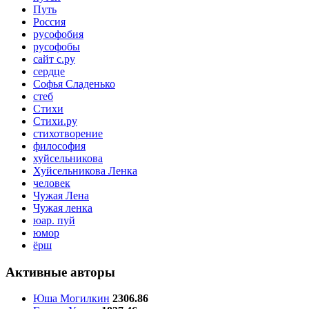
Путь
Россия
русофобия
русофобы
сайт с.ру
сердце
Софья Сладенько
стеб
Стихи
Стихи.ру
стихотворение
философия
хуйсельникова
Хуйсельникова Ленка
человек
Чужая Лена
Чужая ленка
юар. пуй
юмор
ёрш
Активные авторы
Юша Могилкин
2306.86