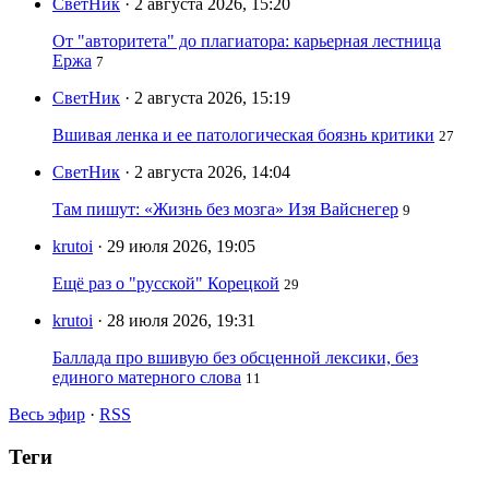
СветНик
· 2 августа 2026, 15:20
От "авторитета" до плагиатора: карьерная лестница
Ержа
7
СветНик
· 2 августа 2026, 15:19
Вшивая ленка и ее патологическая боязнь критики
27
СветНик
· 2 августа 2026, 14:04
Там пишут: «Жизнь без мозга» Изя Вайснегер
9
krutoi
· 29 июля 2026, 19:05
Ещё раз о "русской" Корецкой
29
krutoi
· 28 июля 2026, 19:31
Баллада про вшивую без обсценной лексики, без
единого матерного слова
11
Весь эфир
·
RSS
Теги