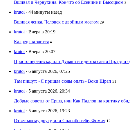
Вшивая и Чернухина. Кое-что об Есенине и Высоцком
3
krutoi
· 44 минуты назад
Вшивая ленка. Человек с двойным мозгом
29
krutoi
· Вчера в 20:19
Калрецкая злится
4
krutoi
· Вчера в 20:07
Просто переписка, или Дураки и идиоты сайта Пр. ру, и
krutoi
· 6 августа 2026, 07:25
Там пишут: «Я пришла сюды опять» Воки Шрап
51
krutoi
· 5 августа 2026, 20:34
Добрые советы от Ерша, или Как Падлов на критику оби
krutoi
· 5 августа 2026, 19:23
Ответ моему другу, или Спасибо тебе, Фомич
12