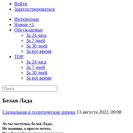
Войти
Зарегистрироваться
Интересные
Новые +1
Обсуждаемые
За 24 часа
За 7 дней
За 30 дней
За все время
TOP
За 24 часа
За 7 дней
За 30 дней
За все время
Белая Лада
Социальная и политическая лирика
13 августа 2022, 09:08
Ах ты ласточка, белая Лада,
Не машина, а просто мечта,