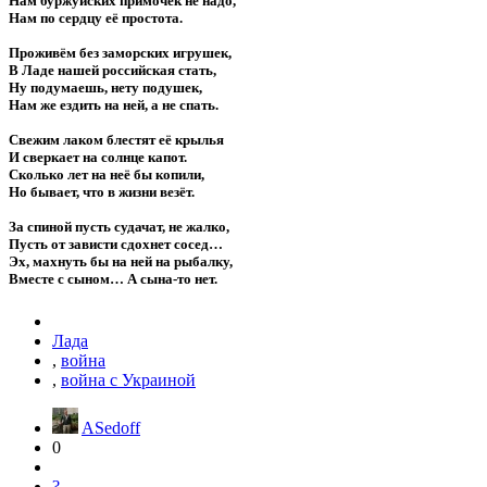
Нам буржуйских примочек не надо,
Нам по сердцу её простота.
Проживём без заморских игрушек,
В Ладе нашей российская стать,
Ну подумаешь, нету подушек,
Нам же ездить на ней, а не спать.
Свежим лаком блестят её крылья
И сверкает на солнце капот.
Сколько лет на неё бы копили,
Но бывает, что в жизни везёт.
За спиной пусть судачат, не жалко,
Пусть от зависти сдохнет сосед…
Эх, махнуть бы на ней на рыбалку,
Вместе с сыном… А сына-то нет.
Лада
,
война
,
война с Украиной
ASedoff
0
?