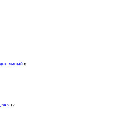
 один умный
8
делся
12