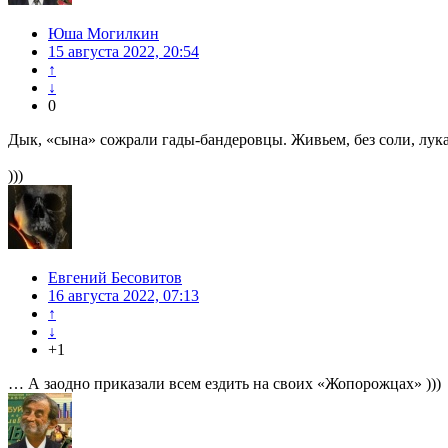
Юша Могилкин
15 августа 2022, 20:54
↑
↓
0
Дык, «сына» сожрали гады-бандеровцы. Живьем, без соли, лука
)))
Евгений Бесовитов
16 августа 2022, 07:13
↑
↓
+1
… А заодно приказали всем ездить на своих «Жопорожцах» )))