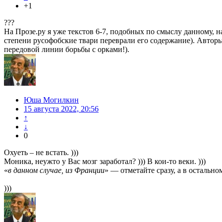
+1
???
На Прозе.ру я уже текстов 6-7, подобных по смыслу данному, на
степени русофобские твари переврали его содержание). Автор
передовой линии борьбы с орками!).
Юша Могилкин
15 августа 2022, 20:56
↑
↓
0
Охуеть – не встать. )))
Моника, неужто у Вас мозг заработал? ))) В кои-то веки. )))
«
в данном случае, из Франции
» — отметайте сразу, а в остальн
)))