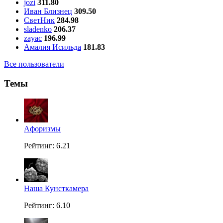
jozi
311.80
Иван Близнец
309.50
СветНик
284.98
sladenko
206.37
zayac
196.99
Амалия Исильда
181.83
Все пользователи
Темы
Aфоризмы
Рейтинг: 6.21
Наша Кунсткамера
Рейтинг: 6.10