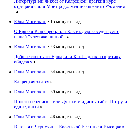
Литературный ликбез от Калрецкой: краткий курс
отрицания, или Моё продолжение общения с Фомичём
14
Юша Могилкин
· 15 минут назад
О Ерше и Калрецкой, или Как их дурь соседствует с
нашей "хлестаковщиной"
4
Юша Могилкин
· 23 минуты назад
Добрые советы от Ерша, или Как Падлов на критику
обиделся
13
Юша Могилкин
· 34 минуты назад
Калрецкая злится
6
Юша Могилкин
· 39 минут назад
Просто переписка, или Дураки и идиоты сайта Пр. ру, и
один умный
9
Юша Могилкин
· 46 минут назад
Вшивая и Чернухина. Кое-что об Есенине и Высоцком