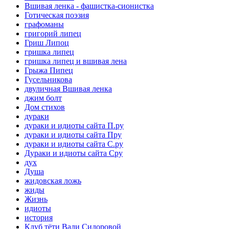
Вшивая ленка - фашистка-сионистка
Готическая поэзия
графоманы
григорий липец
Гриш Липоц
гришка липец
гришка липец и вшивая лена
Грыжа Пипец
Гусельникова
двуличная Вшивая ленка
джим болт
Дом стихов
дураки
дураки и идиоты сайта П.ру
дураки и идиоты сайта Пру
дураки и идиоты сайта С.ру
Дураки и идиоты сайта Сру
дух
Душа
жидовская ложь
жиды
Жизнь
идиоты
история
Клуб тёти Вали Сидоровой