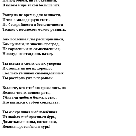
Ни под боком, ни за океанами,
В целом мире такой больше нет.
Рождена не время, для вечности,
И твою молодецкую стать
По бескрайности и бесконечности
Только с космосом можно равнять.
Как вселенная, ты расширяешься,
Как цунами, не знаешь преград,
Не горюешь и не сомневаешься,
Никогда не отходишь назад.
Ты всегда в своих силах уверена
И стоишь на ногах хорошо,
Сколько умников самонадеянных
Ты растёрла уже в порошок.
Были те, кто с тобою сражались, но
Велика твоих воинов рать,
Убивали любого безжалостно,
Кто пытался с тобой совладать.
Ты ж окрепшая и обновлённая
Из любых выбираешься бурь,
Домотканая наша, посконная,
Вековая, российская дурь!