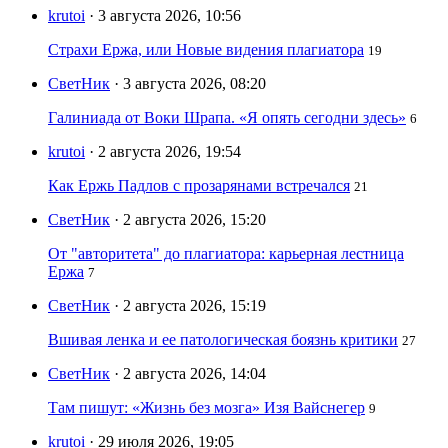
krutoi
· 3 августа 2026, 10:56
Страхи Ержа, или Новые видения плагиатора
19
СветНик
· 3 августа 2026, 08:20
Галиниада от Воки Шрапа. «Я опять сегодни здесь»
6
krutoi
· 2 августа 2026, 19:54
Как Ержь Падлов с прозарянами встречался
21
СветНик
· 2 августа 2026, 15:20
От "авторитета" до плагиатора: карьерная лестница
Ержа
7
СветНик
· 2 августа 2026, 15:19
Вшивая ленка и ее патологическая боязнь критики
27
СветНик
· 2 августа 2026, 14:04
Там пишут: «Жизнь без мозга» Изя Вайснегер
9
krutoi
· 29 июля 2026, 19:05