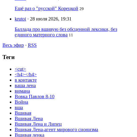
Ещё раз о "русской" Корецкой
29
krutoi
· 28 июля 2026, 19:31
Баллада про вшивую без обсценной лексики, без
единого матерного слова
11
Весь эфир
·
RSS
Теги
<cut>
<h4></h4>
в контакте
ваша лена
вимана
Вовка Павлов 8-10
Война
вша
Вшивая
Вшивая Лена
Вшивая Лена и Липец
Вшивая Лена-агент мирового сионизма
Вшивая ленка