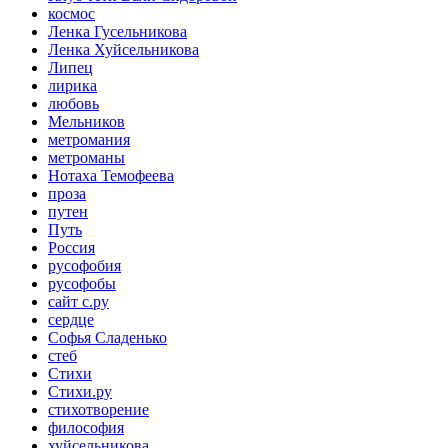
космос
Ленка Гусельникова
Ленка Хуйсельникова
Липец
лирика
любовь
Мельников
метромания
метроманы
Нотаха Темофеева
проза
путен
Путь
Россия
русофобия
русофобы
сайт с.ру
сердце
Софья Сладенько
стеб
Стихи
Стихи.ру
стихотворение
философия
хуйсельникова