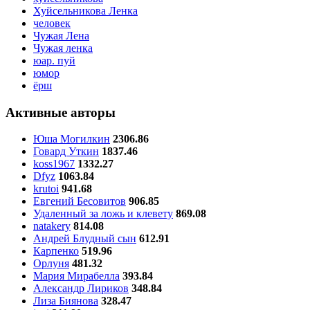
Хуйсельникова Ленка
человек
Чужая Лена
Чужая ленка
юар. пуй
юмор
ёрш
Активные авторы
Юша Могилкин
2306.86
Говард Уткин
1837.46
koss1967
1332.27
Dfyz
1063.84
krutoi
941.68
Евгений Бесовитов
906.85
Удаленный за ложь и клевету
869.08
natakery
814.08
Андрей Блудный сын
612.91
Карпенко
519.96
Орлуня
481.32
Мария Мирабелла
393.84
Александр Лириков
348.84
Лиза Биянова
328.47