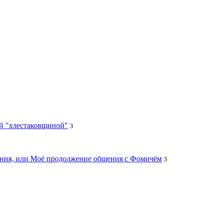
ей "хлестаковщиной"
3
цания, или Моё продолжение общения с Фомичём
3