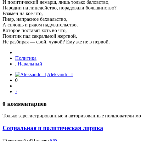
И политический демарш, лишь только баловство,
Пародии на лицедейство, порадовали большинство?
Взамен на кое-что,
Пиар, напрасное бахвальство,
А сплошь и рядом надувательство,
Которое поставят хоть во что,
Политик пал сакральной жертвой,
Не разбирая — свой, чужой? Ему же не в первой.
Политика
,
Навальный
Aleksandr_ I
0
?
0
комментариев
Только зарегистрированные и авторизованные пользователи мо
Социальная и политическая лирика
79
читателей · 451 топик ·
RSS