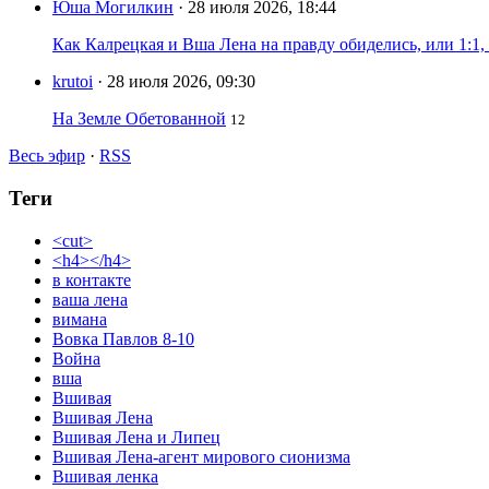
Юша Могилкин
· 28 июля 2026, 18:44
Как Калрецкая и Вша Лена на правду обиделись, или 1:1,
krutoi
· 28 июля 2026, 09:30
На Земле Обетованной
12
Весь эфир
·
RSS
Теги
<cut>
<h4></h4>
в контакте
ваша лена
вимана
Вовка Павлов 8-10
Война
вша
Вшивая
Вшивая Лена
Вшивая Лена и Липец
Вшивая Лена-агент мирового сионизма
Вшивая ленка