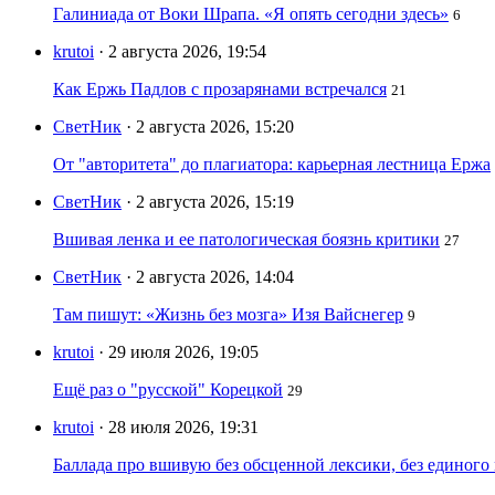
Галиниада от Воки Шрапа. «Я опять сегодни здесь»
6
krutoi
· 2 августа 2026, 19:54
Как Ержь Падлов с прозарянами встречался
21
СветНик
· 2 августа 2026, 15:20
От "авторитета" до плагиатора: карьерная лестница Ержа
СветНик
· 2 августа 2026, 15:19
Вшивая ленка и ее патологическая боязнь критики
27
СветНик
· 2 августа 2026, 14:04
Там пишут: «Жизнь без мозга» Изя Вайснегер
9
krutoi
· 29 июля 2026, 19:05
Ещё раз о "русской" Корецкой
29
krutoi
· 28 июля 2026, 19:31
Баллада про вшивую без обсценной лексики, без единого