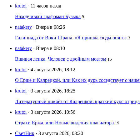
krutoi
· 11 часов назад
Находчивый графоман Бузыка
9
natakery
· Вчера в 08:26
Галиниада от Воки Шрапа. «Я пришла сюды опять»
3
natakery
· Вчера в 08:10
Вшивая ленка. Человек с двойным мозгом
15
krutoi
· 4 августа 2026, 18:12
О Ерше и Калрецкой, или Как их дурь соседствует с наш
krutoi
· 3 августа 2026, 18:25
Литературный ликбез от Калрецкой: краткий курс отри
krutoi
· 3 августа 2026, 10:56
Страхи Ержа, или Новые видения плагиатора
19
СветНик
· 3 августа 2026, 08:20