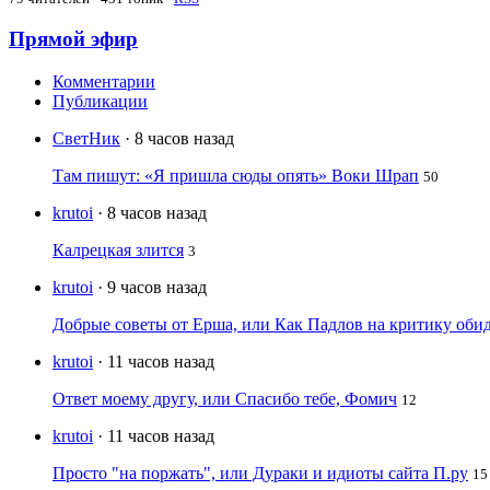
Прямой эфир
Комментарии
Публикации
СветНик
· 8 часов назад
Там пишут: «Я пришла сюды опять» Воки Шрап
50
krutoi
· 8 часов назад
Калрецкая злится
3
krutoi
· 9 часов назад
Добрые советы от Ерша, или Как Падлов на критику оби
krutoi
· 11 часов назад
Ответ моему другу, или Спасибо тебе, Фомич
12
krutoi
· 11 часов назад
Просто "на поржать", или Дураки и идиоты сайта П.ру
15