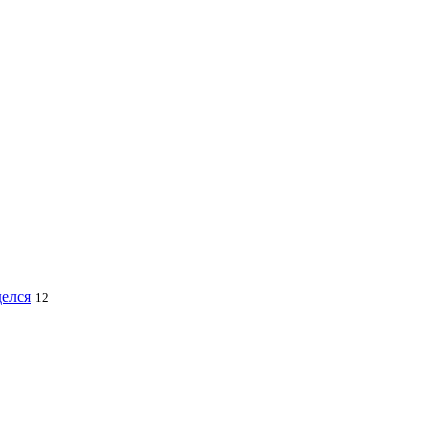
делся
12