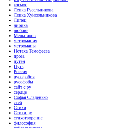
космос
Ленка Гусельникова
Ленка Хуйсельникова
Липец
лирика
любовь
Мельников
метромания
метроманы
Нотаха Темофеева
проза
путен
Путь
Россия
русофобия
русофобы
сайт с.ру
сердце
Софья Сладенько
стеб
Стихи
Стихи.ру
стихотворение
философия