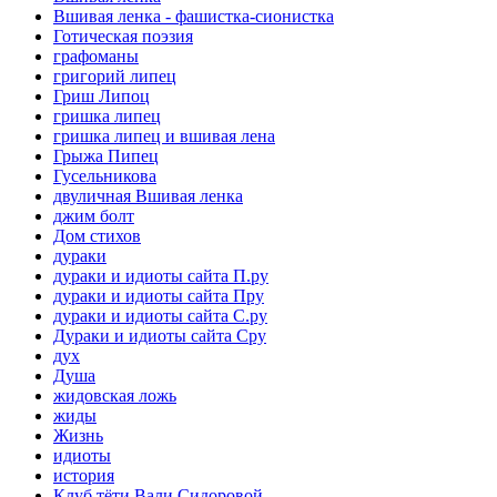
Вшивая ленка - фашистка-сионистка
Готическая поэзия
графоманы
григорий липец
Гриш Липоц
гришка липец
гришка липец и вшивая лена
Грыжа Пипец
Гусельникова
двуличная Вшивая ленка
джим болт
Дом стихов
дураки
дураки и идиоты сайта П.ру
дураки и идиоты сайта Пру
дураки и идиоты сайта С.ру
Дураки и идиоты сайта Сру
дух
Душа
жидовская ложь
жиды
Жизнь
идиоты
история
Клуб тёти Вали Сидоровой