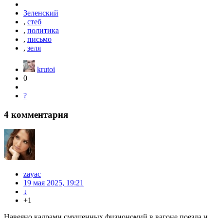
Зеленский
,
стеб
,
политика
,
письмо
,
зеля
krutoi
0
?
4
комментария
zayac
19 мая 2025, 19:21
↓
+1
Навеяно кадрами смущенных физиономий в вагоне поезда и