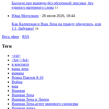
Баллада про вшивую без обсценной лексики, без
единого матерного слова
11
Юша Могилкин
· 28 июля 2026, 18:44
Как Калрецкая и Вша Лена на правду обиделись, или
1:1, бабушки!
18
Весь эфир
·
RSS
Теги
<cut>
<h4></h4>
в контакте
ваша лена
вимана
Вовка Павлов 8-10
Война
вша
Вшивая
Вшивая Лена
Вшивая Лена и Липец
Вшивая Лена-агент мирового сионизма
Вшивая ленка