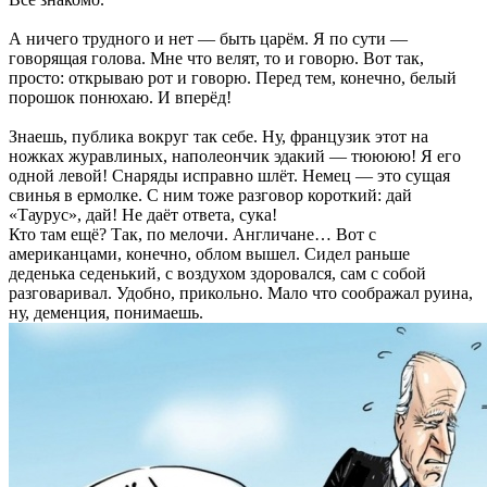
А ничего трудного и нет — быть царём. Я по сути —
говорящая голова. Мне что велят, то и говорю. Вот так,
просто: открываю рот и говорю. Перед тем, конечно, белый
порошок понюхаю. И вперёд!
Знаешь, публика вокруг так себе. Ну, французик этот на
ножках журавлиных, наполеончик эдакий — тюююю! Я его
одной левой! Снаряды исправно шлёт. Немец — это сущая
свинья в ермолке. С ним тоже разговор короткий: дай
«Таурус», дай! Не даёт ответа, сука!
Кто там ещё? Так, по мелочи. Англичане… Вот с
американцами, конечно, облом вышел. Сидел раньше
деденька седенький, с воздухом здоровался, сам с собой
разговаривал. Удобно, прикольно. Мало что соображал руина,
ну, деменция, понимаешь.