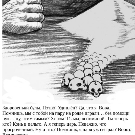
Здоровеньки булы, Пэтро! Удивлён? Да, это я, Вова.
Помнишь, мы с тобой на пару на рояле играли… без помощи
рук… ну, этим самым? Хером! Гыыы, вспоминай. Ты теперь
кто? Конь в пальто. А я теперь царь. Неважно, что
просроченный. Ну и что? Помнишь, я царя уж сыграл? Вооот.
Все знакомо.