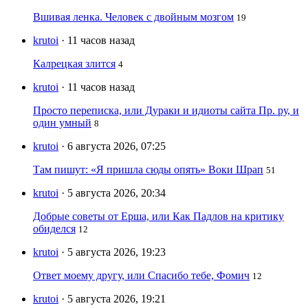
Вшивая ленка. Человек с двойным мозгом
19
krutoi
· 11 часов назад
Калрецкая злится
4
krutoi
· 11 часов назад
Просто переписка, или Дураки и идиоты сайта Пр. ру, и
один умный
8
krutoi
· 6 августа 2026, 07:25
Там пишут: «Я пришла сюды опять» Воки Шрап
51
krutoi
· 5 августа 2026, 20:34
Добрые советы от Ерша, или Как Падлов на критику
обиделся
12
krutoi
· 5 августа 2026, 19:23
Ответ моему другу, или Спасибо тебе, Фомич
12
krutoi
· 5 августа 2026, 19:21