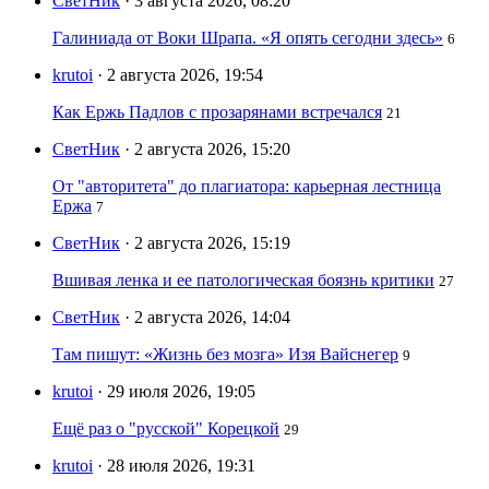
СветНик
· 3 августа 2026, 08:20
Галиниада от Воки Шрапа. «Я опять сегодни здесь»
6
krutoi
· 2 августа 2026, 19:54
Как Ержь Падлов с прозарянами встречался
21
СветНик
· 2 августа 2026, 15:20
От "авторитета" до плагиатора: карьерная лестница
Ержа
7
СветНик
· 2 августа 2026, 15:19
Вшивая ленка и ее патологическая боязнь критики
27
СветНик
· 2 августа 2026, 14:04
Там пишут: «Жизнь без мозга» Изя Вайснегер
9
krutoi
· 29 июля 2026, 19:05
Ещё раз о "русской" Корецкой
29
krutoi
· 28 июля 2026, 19:31