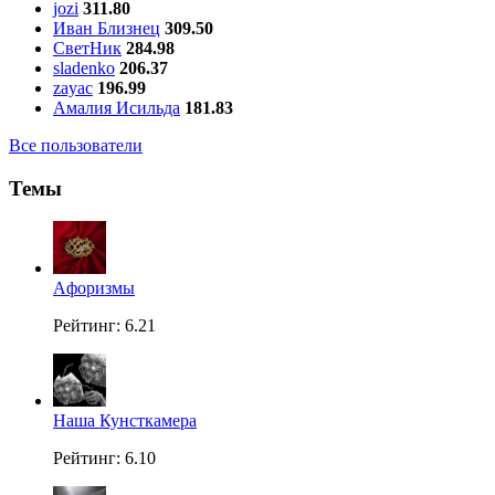
jozi
311.80
Иван Близнец
309.50
СветНик
284.98
sladenko
206.37
zayac
196.99
Амалия Исильда
181.83
Все пользователи
Темы
Aфоризмы
Рейтинг: 6.21
Наша Кунсткамера
Рейтинг: 6.10