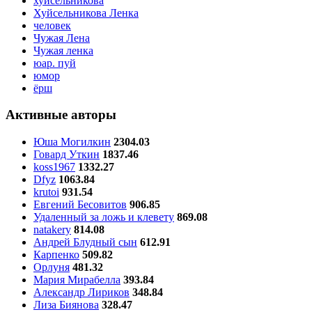
хуйсельникова
Хуйсельникова Ленка
человек
Чужая Лена
Чужая ленка
юар. пуй
юмор
ёрш
Активные авторы
Юша Могилкин
2304.03
Говард Уткин
1837.46
koss1967
1332.27
Dfyz
1063.84
krutoi
931.54
Евгений Бесовитов
906.85
Удаленный за ложь и клевету
869.08
natakery
814.08
Андрей Блудный сын
612.91
Карпенко
509.82
Орлуня
481.32
Мария Мирабелла
393.84
Александр Лириков
348.84
Лиза Биянова
328.47