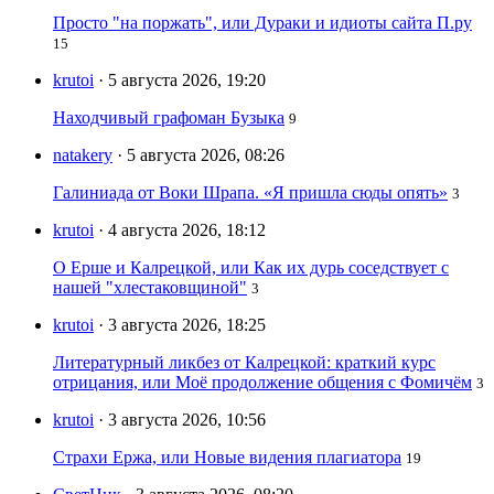
Просто "на поржать", или Дураки и идиоты сайта П.ру
15
krutoi
· 5 августа 2026, 19:20
Находчивый графоман Бузыка
9
natakery
· 5 августа 2026, 08:26
Галиниада от Воки Шрапа. «Я пришла сюды опять»
3
krutoi
· 4 августа 2026, 18:12
О Ерше и Калрецкой, или Как их дурь соседствует с
нашей "хлестаковщиной"
3
krutoi
· 3 августа 2026, 18:25
Литературный ликбез от Калрецкой: краткий курс
отрицания, или Моё продолжение общения с Фомичём
3
krutoi
· 3 августа 2026, 10:56
Страхи Ержа, или Новые видения плагиатора
19