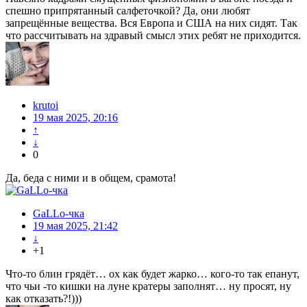
спешно припрятанный салфеточкой? Да, они любят
запрещённые вещества. Вся Европа и США на них сидят. Так
что рассчитывать на здравый смысл этих ребят не приходится.
krutoi
19 мая 2025, 20:16
↑
↓
0
Да, беда с ними и в общем, срамота!
GaLLo-чка
19 мая 2025, 21:42
↓
+1
Что-то блин грядёт… ох как будет жарко… кого-то так епанут,
что чьи -то кишки на луне кратеры заполнят… ну просят, ну
как отказать?!)))