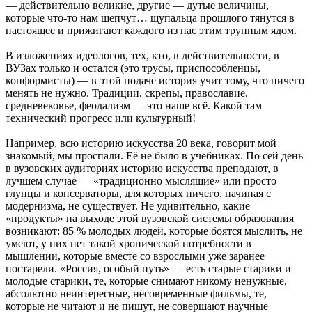
— действительно великие, другие — дутые величины,
которые что-то нам шепчут… щупальца прошлого тянутся в
настоящее и прижигают каждого из нас этим трупным ядом.
В изложениях идеологов, тех, кто, в действительности, в
ВУЗах только и остался (это трусы, приспособленцы,
конформисты) — в этой подаче история учит тому, что ничего
менять не нужно. Традиции, скрепы, православие,
средневековье, феодализм — это наше всё. Какой там
технический прогресс или культурный!
Например, всю историю искусства 20 века, говорит мой
знакомый, мы проспали. Её не было в учебниках. По сей день
в вузовских аудиториях историю искусства преподают, в
лучшем случае — «традиционно мыслящие» или просто
глупцы и консерваторы, для которых ничего, начиная с
модернизма, не существует. Не удивительно, какие
«продукты» на выходе этой вузовской системы образования
возникают: 85 % молодых людей, которые боятся мыслить, не
умеют, у них нет такой хронической потребности в
мышлении, которые вместе со взрослыми уже заранее
постарели. «Россия, особый путь» — есть старые старики и
молодые старики, те, которые снимают никому ненужные,
абсолютно неинтересные, несовременные фильмы, те,
которые не читают и не пишут, не совершают научные