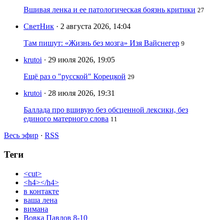
Вшивая ленка и ее патологическая боязнь критики
27
СветНик
· 2 августа 2026, 14:04
Там пишут: «Жизнь без мозга» Изя Вайснегер
9
krutoi
· 29 июля 2026, 19:05
Ещё раз о "русской" Корецкой
29
krutoi
· 28 июля 2026, 19:31
Баллада про вшивую без обсценной лексики, без
единого матерного слова
11
Весь эфир
·
RSS
Теги
<cut>
<h4></h4>
в контакте
ваша лена
вимана
Вовка Павлов 8-10