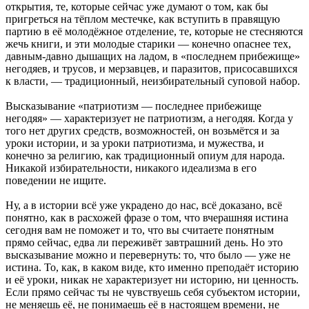
открытия, те, которые сейчас уже думают о том, как бы
пригреться на тёплом местечке, как вступить в правящую
партию в её молодёжное отделение, те, которые не стесняются
жечь книги, и эти молодые старики — конечно опаснее тех,
давным-давно дышащих на ладом, в «последнем прибежище»
негодяев, и трусов, и мерзавцев, и паразитов, присосавшихся
к власти, — традиционный, неизбирательный суповой набор.
Высказывание «патриотизм — последнее прибежище
негодяя» — характеризует не патриотизм, а негодяя. Когда у
того нет других средств, возможностей, он возьмётся и за
уроки истории, и за уроки патриотизма, и мужества, и
конечно за религию, как традиционный опиум для народа.
Никакой избирательности, никакого идеализма в его
поведении не ищите.
Ну, а в истории всё уже украдено до нас, всё доказано, всё
понятно, как в расхожей фразе о том, что вчерашняя истина
сегодня вам не поможет и то, что вы считаете понятным
прямо сейчас, едва ли переживёт завтрашний день. Но это
высказывание можно и перевернуть: то, что было — уже не
истина. То, как, в каком виде, кто именно преподаёт историю
и её уроки, никак не характеризует ни историю, ни ценность.
Если прямо сейчас ты не чувствуешь себя субъектом истории,
не меняешь её, не понимаешь её в настоящем времени, не