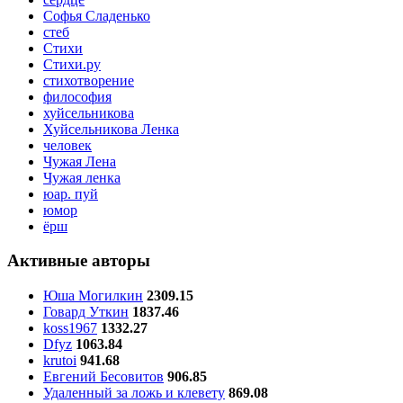
Софья Сладенько
стеб
Стихи
Стихи.ру
стихотворение
философия
хуйсельникова
Хуйсельникова Ленка
человек
Чужая Лена
Чужая ленка
юар. пуй
юмор
ёрш
Активные авторы
Юша Могилкин
2309.15
Говард Уткин
1837.46
koss1967
1332.27
Dfyz
1063.84
krutoi
941.68
Евгений Бесовитов
906.85
Удаленный за ложь и клевету
869.08