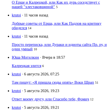
О Ерше и Калрецкой, или Как их дурь соседствует с
нашей "хлестаковщиной"
5
krutoi
· 11 часов назад
Добрые советы от Ерша, или Как Падлов на критику
обиделся
14
krutoi
· 11 часов назад
Просто переписка, или Дураки и идиоты сайта Пр. ру, и
один умный
10
Юша Могилкин
· Вчера в 18:57
Калрецкая злится
6
krutoi
· 6 августа 2026, 07:25
Там пишут: «Я пришла сюды опять» Воки Шрап
51
krutoi
· 5 августа 2026, 19:23
Ответ моему другу, или Спасибо тебе, Фомич
12
krutoi
· 5 августа 2026, 19:21