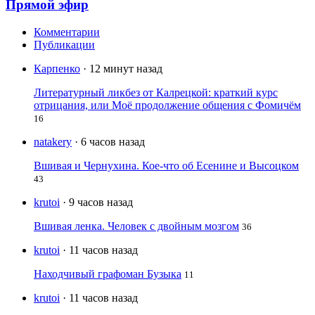
Прямой эфир
Комментарии
Публикации
Карпенко
· 12 минут назад
Литературный ликбез от Калрецкой: краткий курс
отрицания, или Моё продолжение общения с Фомичём
16
natakery
· 6 часов назад
Вшивая и Чернухина. Кое-что об Есенине и Высоцком
43
krutoi
· 9 часов назад
Вшивая ленка. Человек с двойным мозгом
36
krutoi
· 11 часов назад
Находчивый графоман Бузыка
11
krutoi
· 11 часов назад