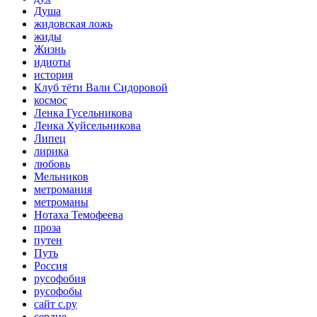
Душа
жидовская ложь
жиды
Жизнь
идиоты
история
Клуб тёти Вали Сидоровой
космос
Ленка Гусельникова
Ленка Хуйсельникова
Липец
лирика
любовь
Мельников
метромания
метроманы
Нотаха Темофеева
проза
путен
Путь
Россия
русофобия
русофобы
сайт с.ру
сердце