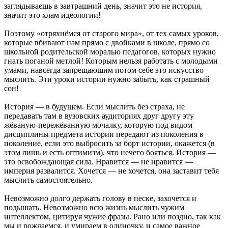
заглядываешь в завтрашний день, значит это не история,
значит это хлам идеологии!
Поэтому «отряхнёмся от старого мира», от тех самых уроков,
которые вбивают нам прямо с двойками в школе, прямо со
школьной родительской моралью педагогов, которых нужно
гнать поганой метлой! Которым нельзя работать с молодыми
умами, навсегда запрещающим потом себе это искусство
мыслить. Эти уроки истории нужно забыть, как страшный
сон!
История — в будущем. Если мыслить без страха, не
передавать там в вузовских аудиториях друг другу эту
жёваную-пережёванную мочалку, которую под видом
дисциплины предмета истории передают из поколения в
поколение, если это выбросить за борт истории, окажется (в
этом лишь и есть оптимизм), что нечего бояться. История —
это освобождающая сила. Нравится — не нравится —
империя развалится. Хочется — не хочется, она заставит тебя
мыслить самостоятельно.
Невозможно долго держать голову в песке, захочется и
подышать. Невозможно всю жизнь мыслить чужим
интеллектом, цитируя чужие фразы. Рано или поздно, так как
мы и рождаемся, и умираем в одиночку, и самое важное