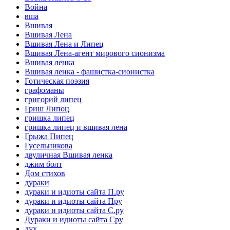
Война
вша
Вшивая
Вшивая Лена
Вшивая Лена и Липец
Вшивая Лена-агент мирового сионизма
Вшивая ленка
Вшивая ленка - фашистка-сионистка
Готическая поэзия
графоманы
григорий липец
Гриш Липоц
гришка липец
гришка липец и вшивая лена
Грыжа Пипец
Гусельникова
двуличная Вшивая ленка
джим болт
Дом стихов
дураки
дураки и идиоты сайта П.ру
дураки и идиоты сайта Пру
дураки и идиоты сайта С.ру
Дураки и идиоты сайта Сру
дух