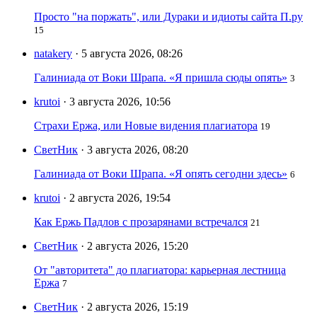
Просто "на поржать", или Дураки и идиоты сайта П.ру
15
natakery
· 5 августа 2026, 08:26
Галиниада от Воки Шрапа. «Я пришла сюды опять»
3
krutoi
· 3 августа 2026, 10:56
Страхи Ержа, или Новые видения плагиатора
19
СветНик
· 3 августа 2026, 08:20
Галиниада от Воки Шрапа. «Я опять сегодни здесь»
6
krutoi
· 2 августа 2026, 19:54
Как Ержь Падлов с прозарянами встречался
21
СветНик
· 2 августа 2026, 15:20
От "авторитета" до плагиатора: карьерная лестница
Ержа
7
СветНик
· 2 августа 2026, 15:19