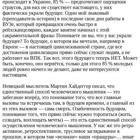
происходит в Украине, 85 % — предпочитают ощущения
страусов, для них не существует настоящего, у них
фактически украли будущее. Один мой знакомый
(преподаватель истории) в последние свои дни работы в
ВУЗе, который превращался очень быстро в
рейхсканцелярию, каждое занятие начинал с этой
сакраментальной фразы: Понимаете ли вы, что у вас украли
будущее? То будущее, о котором вы мечтали, например в
Европе — в настоящей цивилизованной стране, где все
достижения цивилизации прямо сейчас служат людям, а не
работают на ВПК. Так вот, этого будущего теперь НЕТ. Может
быть, конечно, оно вернётся, только для этого 85 % молодых
людей ровно ничего не делают, даже не интересуются
настоящим.
Немецкий мыслитель Мартин Хайдеггер писал, что
единственный способ человеческого мышления — это
забегание вперёд, это понимание того, что все главные
вызовы ты встречаешь там, в будущем времени, а главный из
из этих вызовов — сама смерть. Озабоченность будущим,
понимание того, что прямо сейчас нужно торопиться (жить,
созидать, воплощать мечты) — это есть единственный способ
осуществления человеческого мышления. У нас же это ретро
активное, ретроспективное, трусливое заглядывание в
прошлое, в котором там «великие» наши «пращуры»… иные