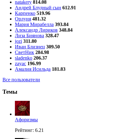
natakery
814.08
Андрей Блудный сын
612.91
Карпенко
519.96
Орлуня
481.32
Мария Мирабелла
393.84
Александр Лириков
348.84
Лиза Биянова
328.47
jozi
311.80
Иван Близнец
309.50
СветНик
284.98
sladenko
206.37
zayac
196.99
Амалия Исильда
181.83
Все пользователи
Темы
Aфоризмы
Рейтинг: 6.21