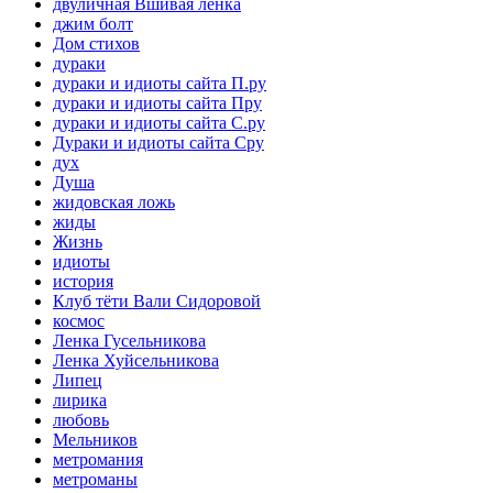
двуличная Вшивая ленка
джим болт
Дом стихов
дураки
дураки и идиоты сайта П.ру
дураки и идиоты сайта Пру
дураки и идиоты сайта С.ру
Дураки и идиоты сайта Сру
дух
Душа
жидовская ложь
жиды
Жизнь
идиоты
история
Клуб тёти Вали Сидоровой
космос
Ленка Гусельникова
Ленка Хуйсельникова
Липец
лирика
любовь
Мельников
метромания
метроманы