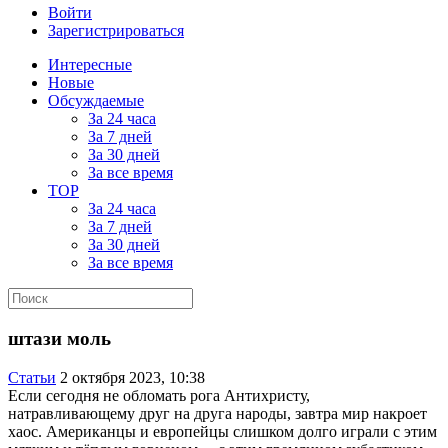
Войти
Зарегистрироваться
Интересные
Новые
Обсуждаемые
За 24 часа
За 7 дней
За 30 дней
За все время
TOP
За 24 часа
За 7 дней
За 30 дней
За все время
штази моль
Статьи
2 октября 2023, 10:38
Если сегодня не обломать рога Антихристу,
натравливающему друг на друга народы, завтра мир накроет
хаос. Американцы и европейцы слишком долго играли с этим