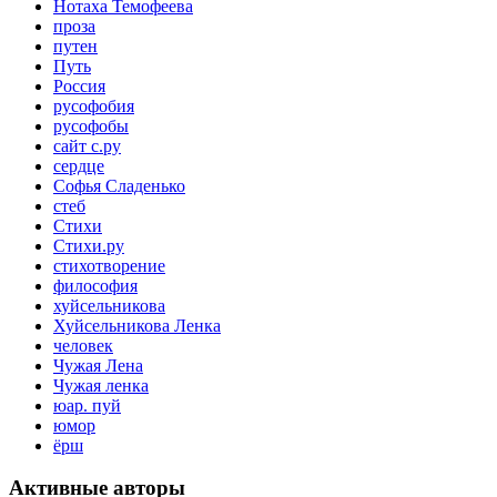
Нотаха Темофеева
проза
путен
Путь
Россия
русофобия
русофобы
сайт с.ру
сердце
Софья Сладенько
стеб
Стихи
Стихи.ру
стихотворение
философия
хуйсельникова
Хуйсельникова Ленка
человек
Чужая Лена
Чужая ленка
юар. пуй
юмор
ёрш
Активные авторы