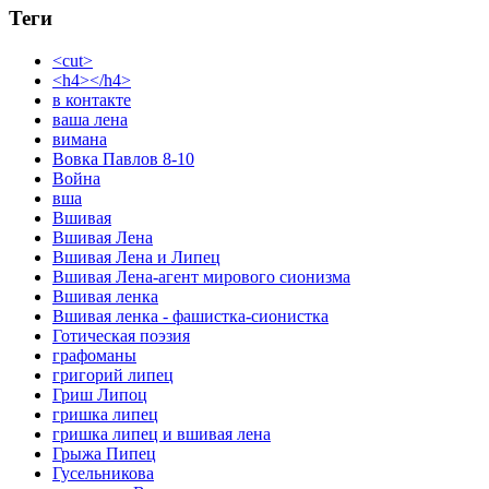
Теги
<cut>
<h4></h4>
в контакте
ваша лена
вимана
Вовка Павлов 8-10
Война
вша
Вшивая
Вшивая Лена
Вшивая Лена и Липец
Вшивая Лена-агент мирового сионизма
Вшивая ленка
Вшивая ленка - фашистка-сионистка
Готическая поэзия
графоманы
григорий липец
Гриш Липоц
гришка липец
гришка липец и вшивая лена
Грыжа Пипец
Гусельникова