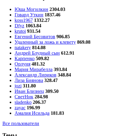
Юша Могилкин
2304.03
Говард Уткин
1837.46
koss1967
1332.27
Dfyz
1063.84
krutoi
931.54
Евгений Бесовитов
906.85
Удаленный за ложь и клевету
869.08
natakery
814.08
Андрей Блудный сын
612.91
Карпенко
509.82
Орлуня
481.32
Мария Мирабелла
393.84
Александр Лириков
348.84
Лиза Биянова
328.47
jozi
311.80
Иван Близнец
309.50
СветНик
284.98
sladenko
206.37
zayac
196.99
Амалия Исильда
181.83
Все пользователи
Темы