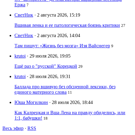
Ержа
7
СветНик
· 2 августа 2026, 15:19
Вшивая ленка и ее патологическая боязнь критики
27
СветНик
· 2 августа 2026, 14:04
Там пишут: «Жизнь без мозга» Изя Вайснегер
9
krutoi
· 29 июля 2026, 19:05
Ещё раз о "русской" Корецкой
29
krutoi
· 28 июля 2026, 19:31
Баллада про вшивую без обсценной лексики, без
единого матерного слова
11
Юша Могилкин
· 28 июля 2026, 18:44
Как Калрецкая и Вша Лена на правду обиделись, или
1:1, бабушки!
18
Весь эфир
·
RSS