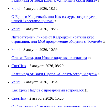
Галиниада от Воки Шрапа. «Я пришла сюды опять»
3
krutoi
· 4 августа 2026, 18:12
О Ерше и Калрецкой, или Как их дурь соседствует с
нашей "хлестаковщиной"
3
krutoi
· 3 августа 2026, 18:25
Литературный ликбез от Калрецкой: краткий курс
отрицания, или Моё продолжение общения с Фомичём
3
krutoi
· 3 августа 2026, 10:56
Страхи Ержа, или Новые видения плагиатора
19
СветНик
· 3 августа 2026, 08:20
Галиниада от Воки Шрапа. «Я опять сегодни здесь»
6
krutoi
· 2 августа 2026, 19:54
Как Ержь Падлов с прозарянами встречался
21
СветНик
· 2 августа 2026, 15:20
От "авторитета" до плагиатора: карьерная лестница