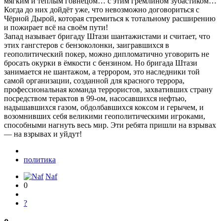
мягким и тёплым говнецом… с этим гремлином зубастиком…
Когда до них дойдёт уже, что невозможно договориться с
Чёрной Дырой, которая стремиться к тотальному расширению
и пожирает всё на своём пути!
Запад называет бригаду Штази шантажистами и считает, что
этих гангстеров с бензоколонки, заигравшихся в
геополитический покер, можно дипломатично уговорить не
бросать окурки в ёмкости с бензином. Но бригада Штази
занимается не шантажом, а террором, это наследники той
самой организации, созданной для красного террора,
профессиональная команда террористов, захвативших страну
посредством терактов в 99-ом, насосавшихся нефтью,
надышавшихся газом, обдолбавшихся коксом и герычем, и
возомнивших себя великими геополитическими игроками,
способными нагнуть весь мир. Эти ребята пришли на взрывах
— на взрывах и уйдут!
политика
Naf
0
?