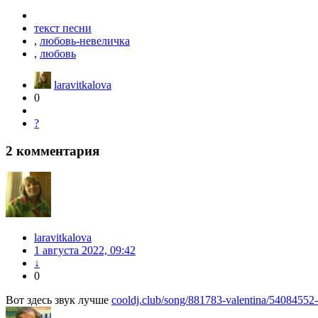
текст песни
,
любовь-невеличка
,
любовь
laravitkalova
0
?
2
комментария
laravitkalova
1 августа 2022, 09:42
↓
0
Вот здесь звук лучше
cooldj.club/song/881783-valentina/54084552-l