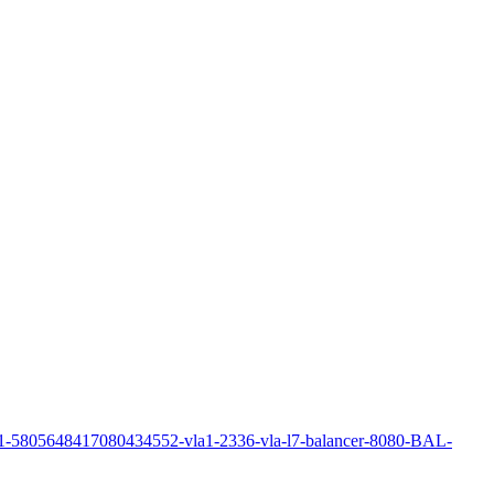
5805648417080434552-vla1-2336-vla-l7-balancer-8080-BAL-