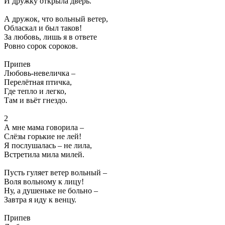
И дружку открыла дверь.
А дружок, что вольный ветер,
Обласкал и был таков!
За любовь, лишь я в ответе
Ровно сорок сороков.
Припев
Любовь-невеличка –
Перелётная птичка,
Где тепло и легко,
Там и вьёт гнездо.
2
А мне мама говорила –
Слёзы горькие не лей!
Я послушалась – не лила,
Встретила мила милей.
Пусть гуляет ветер вольный –
Воля вольному к лицу!
Ну, а душеньке не больно –
Завтра я иду к венцу.
Припев