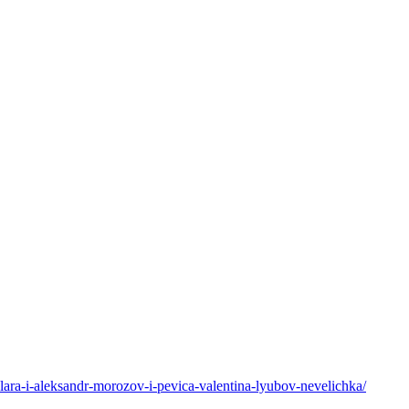
ara-i-aleksandr-morozov-i-pevica-valentina-lyubov-nevelichka/