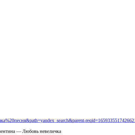
ка%20песня&path=yandex_search&parent-reqid=1659335517426621-
лентина — Любовь невеличка