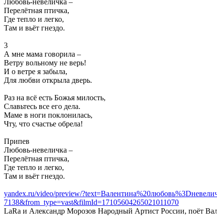
Любовь-невеличка –
Перелётная птичка,
Где тепло и легко,
Там и вьёт гнездо.
3
А мне мама говорила –
Ветру вольному не верь!
И о ветре я забыла,
Для любви открыла дверь.
Раз на всё есть Божья милость,
Славьтесь все его дела.
Маме в ноги поклонилась,
Чту, что счастье обрела!
Припев
Любовь-невеличка –
Перелётная птичка,
Где тепло и легко,
Там и вьёт гнездо.
yandex.ru/video/preview/?text=Валентина%20любовь%3Dневелич
7138&from_type=vast&filmId=17105604265021011070
LaRa и Александр Морозов Народный Артист России, поёт Ва