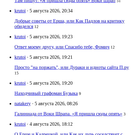
Там пишут: «Я пришла сюды опять» Воки Шрап
51
krutoi
· 5 августа 2026, 20:34
Добрые советы от Ерша, или Как Падлов на критику
обиделся
12
krutoi
· 5 августа 2026, 19:23
Ответ моему другу, или Спасибо тебе, Фомич
12
krutoi
· 5 августа 2026, 19:21
Просто "на поржать", или Дураки и идиоты сайта П.ру
15
krutoi
· 5 августа 2026, 19:20
Находчивый графоман Бузыка
9
natakery
· 5 августа 2026, 08:26
Галиниада от Воки Шрапа. «Я пришла сюды опять»
3
krutoi
· 4 августа 2026, 18:12
О Ерше и Калрецкой, или Как их дурь соседствует с