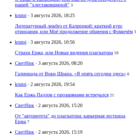
нашей "хлестаковщиной"
3
krutoi
· 3 августа 2026, 18:25
Литературный ликбез от Калрецкой: краткий курс
отрицания, или Моё продолжение общения с Фомичём
3
krutoi
· 3 августа 2026, 10:56
Страхи Ержа, или Новые видения плагиатора
19
СветНик
· 3 августа 2026, 08:20
Галиниада от Воки Шрапа. «Я опять сегодни здесь»
6
krutoi
· 2 августа 2026, 19:54
Как Ержь Падлов с прозарянами встречался
21
СветНик
· 2 августа 2026, 15:20
От "авторитета" до плагиатора: карьерная лестница
Ержа
7
СветНик
· 2 августа 2026, 15:19