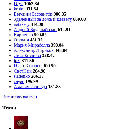
Dfyz
1063.84
krutoi
931.54
Евгений Бесовитов
906.85
Удаленный за ложь и клевету
869.08
natakery
814.08
Андрей Блудный сын
612.91
Карпенко
509.82
Орлуня
481.32
Мария Мирабелла
393.84
Александр Лириков
348.84
Лиза Биянова
328.47
jozi
311.80
Иван Близнец
309.50
СветНик
284.98
sladenko
206.37
zayac
196.99
Амалия Исильда
181.83
Все пользователи
Темы