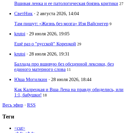
Вшивая ленка и ее патологическая боязнь критики
27
СветНик
· 2 августа 2026, 14:04
Там пишут: «Жизнь без мозга» Изя Вайснегер
9
krutoi
· 29 июля 2026, 19:05
Ещё раз о "русской" Корецкой
29
krutoi
· 28 июля 2026, 19:31
Баллада про вшивую без обсценной лексики, без
единого матерного слова
11
Юша Могилкин
· 28 июля 2026, 18:44
Как Калрецкая и Вша Лена на правду обиделись, или
1:1, бабушки!
18
Весь эфир
·
RSS
Теги
<cut>