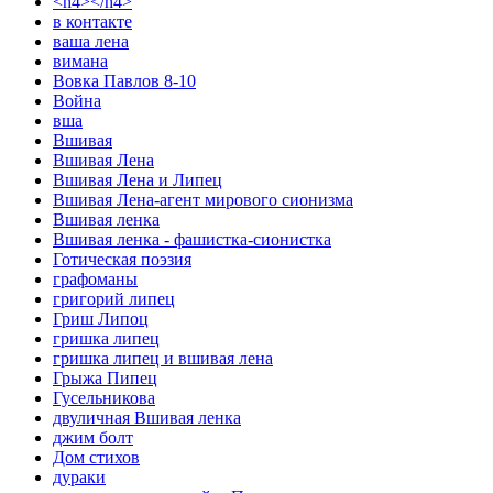
<h4></h4>
в контакте
ваша лена
вимана
Вовка Павлов 8-10
Война
вша
Вшивая
Вшивая Лена
Вшивая Лена и Липец
Вшивая Лена-агент мирового сионизма
Вшивая ленка
Вшивая ленка - фашистка-сионистка
Готическая поэзия
графоманы
григорий липец
Гриш Липоц
гришка липец
гришка липец и вшивая лена
Грыжа Пипец
Гусельникова
двуличная Вшивая ленка
джим болт
Дом стихов
дураки