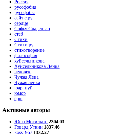
Россия
русофобия
русофобы
сайт с.ру
сердце
Софья Сладенько
стеб
Стихи
Стихи.ру
стихотворение
философия
хуйсельникова
Хуйсельникова Ленка
человек
Чужая Лена
Чужая ленка
юар. пуй
юмор
ёрш
Активные авторы
Юша Могилкин
2304.03
Говард Уткин
1837.46
koss1967
1332.27