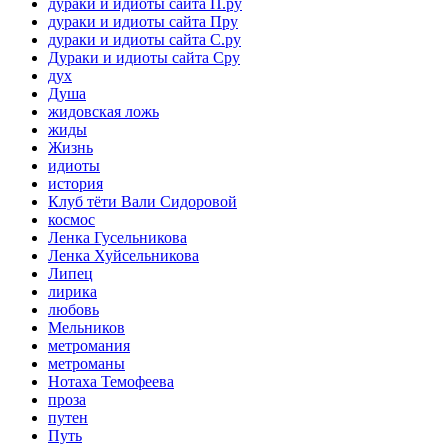
дураки и идиоты сайта П.ру
дураки и идиоты сайта Пру
дураки и идиоты сайта С.ру
Дураки и идиоты сайта Сру
дух
Душа
жидовская ложь
жиды
Жизнь
идиоты
история
Клуб тёти Вали Сидоровой
космос
Ленка Гусельникова
Ленка Хуйсельникова
Липец
лирика
любовь
Мельников
метромания
метроманы
Нотаха Темофеева
проза
путен
Путь