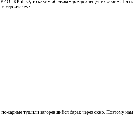
ПРИОТКРЫТО, то каким образом «дождь хлещет на обои»? На под
ым строителем:
ду, пожарные тушили загоревшийся барак через окно. Поэтому нам