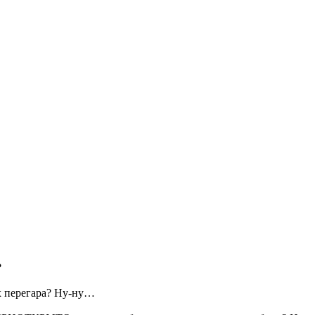
?
х перегара? Ну-ну…