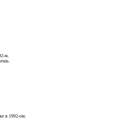
92-м.
жешь.
же в 1992-ом.