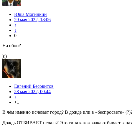
Юша Могилкин
29 мая 2022, 18:06
↑
↓
0
На обои?
)))
Евгений Бесовитов
28 мая 2022, 00:44
↓
+1
В чём именно исчезает город? В дожде или в «беспросвете» (?)
Дождь ОТБИВАЕТ печаль? Это типа как жвачка отбивает запа