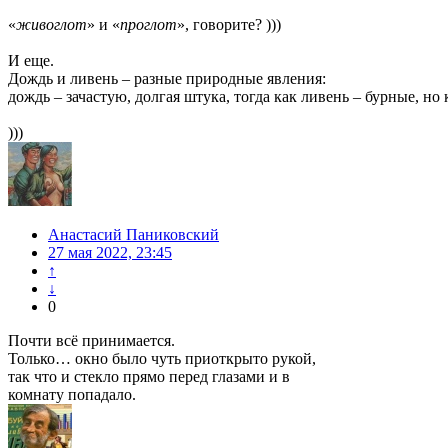
«
живоглот
» и «
проглот
», говорите? )))
И еще.
Дождь и ливень – разные природные явления:
дождь – зачастую, долгая штука, тогда как ливень – бурные, но
)))
Анастасий Паниковский
27 мая 2022, 23:45
↑
↓
0
Почти всё принимается.
Только… окно было чуть приоткрыто рукой,
так что и стекло прямо перед глазами и в
комнату попадало.