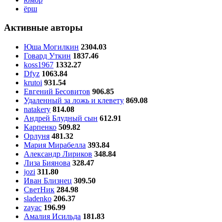
ёрш
Активные авторы
Юша Могилкин
2304.03
Говард Уткин
1837.46
koss1967
1332.27
Dfyz
1063.84
krutoi
931.54
Евгений Бесовитов
906.85
Удаленный за ложь и клевету
869.08
natakery
814.08
Андрей Блудный сын
612.91
Карпенко
509.82
Орлуня
481.32
Мария Мирабелла
393.84
Александр Лириков
348.84
Лиза Биянова
328.47
jozi
311.80
Иван Близнец
309.50
СветНик
284.98
sladenko
206.37
zayac
196.99
Амалия Исильда
181.83