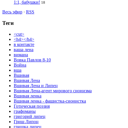
1:1, бабушки!
18
Весь эфир
·
RSS
Теги
<cut>
<h4></h4>
в контакте
ваша лена
вимана
Вовка Павлов 8-10
Война
вша
Вшивая
Вшивая Лена
Вшивая Лена и Липец
Вшивая Лена-агент мирового сионизма
Вшивая ленка
Вшивая ленка - фашистка-сионистка
Готическая поэзия
графоманы
григорий липец
Гриш Липоц
гришка липец