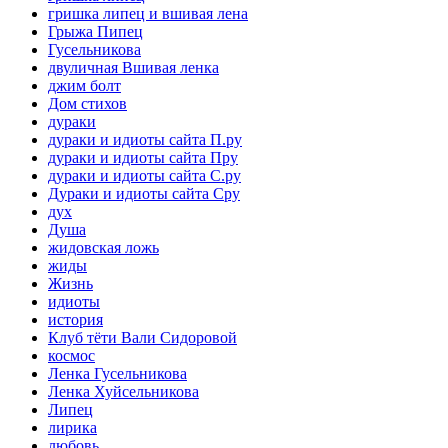
гришка липец и вшивая лена
Грыжа Пипец
Гусельникова
двуличная Вшивая ленка
джим болт
Дом стихов
дураки
дураки и идиоты сайта П.ру
дураки и идиоты сайта Пру
дураки и идиоты сайта С.ру
Дураки и идиоты сайта Сру
дух
Душа
жидовская ложь
жиды
Жизнь
идиоты
история
Клуб тёти Вали Сидоровой
космос
Ленка Гусельникова
Ленка Хуйсельникова
Липец
лирика
любовь