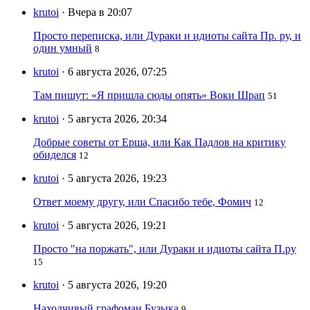
krutoi
· Вчера в 20:07
Просто переписка, или Дураки и идиоты сайта Пр. ру, и
один умный
8
krutoi
· 6 августа 2026, 07:25
Там пишут: «Я пришла сюды опять» Воки Шрап
51
krutoi
· 5 августа 2026, 20:34
Добрые советы от Ерша, или Как Падлов на критику
обиделся
12
krutoi
· 5 августа 2026, 19:23
Ответ моему другу, или Спасибо тебе, Фомич
12
krutoi
· 5 августа 2026, 19:21
Просто "на поржать", или Дураки и идиоты сайта П.ру
15
krutoi
· 5 августа 2026, 19:20
Находчивый графоман Бузыка
9