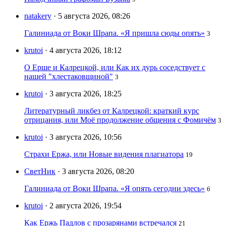
natakery
· 5 августа 2026, 08:26
Галиниада от Воки Шрапа. «Я пришла сюды опять»
3
krutoi
· 4 августа 2026, 18:12
О Ерше и Калрецкой, или Как их дурь соседствует с
нашей "хлестаковщиной"
3
krutoi
· 3 августа 2026, 18:25
Литературный ликбез от Калрецкой: краткий курс
отрицания, или Моё продолжение общения с Фомичём
3
krutoi
· 3 августа 2026, 10:56
Страхи Ержа, или Новые видения плагиатора
19
СветНик
· 3 августа 2026, 08:20
Галиниада от Воки Шрапа. «Я опять сегодни здесь»
6
krutoi
· 2 августа 2026, 19:54
Как Ержь Падлов с прозарянами встречался
21