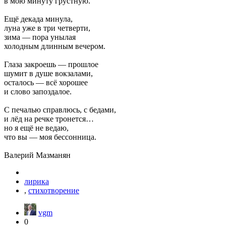
в мою минуту грустную.
Ещё декада минула,
луна уже в три четверти,
зима — пора унылая
холодным длинным вечером.
Глаза закроешь — прошлое
шумит в душе вокзалами,
осталось — всё хорошее
и слово запоздалое.
С печалью справлюсь, с бедами,
и лёд на речке тронется…
но я ещё не ведаю,
что вы — моя бессонница.
Валерий Мазманян
лирика
,
стихотворение
vgm
0