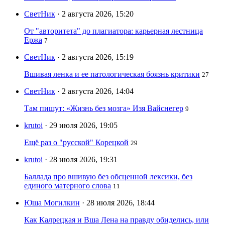
СветНик
· 2 августа 2026, 15:20
От "авторитета" до плагиатора: карьерная лестница
Ержа
7
СветНик
· 2 августа 2026, 15:19
Вшивая ленка и ее патологическая боязнь критики
27
СветНик
· 2 августа 2026, 14:04
Там пишут: «Жизнь без мозга» Изя Вайснегер
9
krutoi
· 29 июля 2026, 19:05
Ещё раз о "русской" Корецкой
29
krutoi
· 28 июля 2026, 19:31
Баллада про вшивую без обсценной лексики, без
единого матерного слова
11
Юша Могилкин
· 28 июля 2026, 18:44
Как Калрецкая и Вша Лена на правду обиделись, или