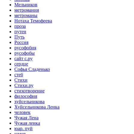
Мельников
метромания
метроманы
Нотаха Темофеева
проза
путен
Путь
Россия
русофобия
русофобы
сайт с.ру
сердце
Софья Сладенько
стеб
Стихи
Стихи.ру
стихотворение
философия
хуйсельникова
Хуйсельникова Ленка
человек
Чужая Лена
Чужая ленка
юар. пуй
юмор