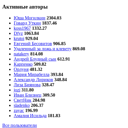
Активные авторы
Юша Могилкин
2304.03
Говард Уткин
1837.46
koss1967
1332.27
Dfyz
1063.84
krutoi
929.04
Евгений Бесовитов
906.85
Удаленный за ложь и клевету
869.08
natakery
814.08
Андрей Блудный сын
612.91
Карпенко
509.82
Орлуня
481.32
Мария Мирабелла
393.84
Александр Лириков
348.84
Лиза Биянова
328.47
jozi
311.80
Иван Близнец
309.50
СветНик
284.98
sladenko
206.37
zayac
196.99
Амалия Исильда
181.83
Все пользователи