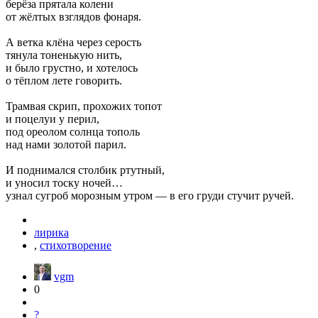
берёза прятала колени
от жёлтых взглядов фонаря.
А ветка клёна через серость
тянула тоненькую нить,
и было грустно, и хотелось
о тёплом лете говорить.
Трамвая скрип, прохожих топот
и поцелуи у перил,
под ореолом солнца тополь
над нами золотой парил.
И поднимался столбик ртутный,
и уносил тоску ночей…
узнал сугроб морозным утром — в его груди стучит ручей.
лирика
,
стихотворение
vgm
0
?