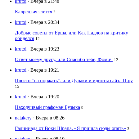
krutoi
· Вчера в 21:48
Калрецкая злится
3
krutoi
· Вчера в 20:34
Добрые советы от Ерша, или Как Падлов на критику
обиделся
12
krutoi
· Вчера в 19:23
Ответ моему другу, или Спасибо тебе, Фомич
12
krutoi
· Вчера в 19:21
Просто "на поржать", или Дураки и идиоты сайта П.ру
15
krutoi
· Вчера в 19:20
Находчивый графоман Бузыка
9
natakery
· Вчера в 08:26
Галиниада от Воки Шрапа. «Я пришла сюды опять»
3
natakery
· Вчера в 08:10