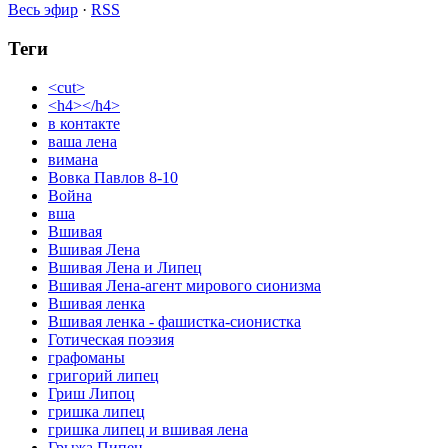
Весь эфир
·
RSS
Теги
<cut>
<h4></h4>
в контакте
ваша лена
вимана
Вовка Павлов 8-10
Война
вша
Вшивая
Вшивая Лена
Вшивая Лена и Липец
Вшивая Лена-агент мирового сионизма
Вшивая ленка
Вшивая ленка - фашистка-сионистка
Готическая поэзия
графоманы
григорий липец
Гриш Липоц
гришка липец
гришка липец и вшивая лена
Грыжа Пипец