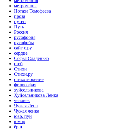
метромания
метроманы
Нотаха Темофеева
проза
путен
Путь
Россия
русофобия
русофобы
сайт с.ру
сердце
Софья Сладенько
стеб
Стихи
Стихи.ру
стихотворение
философия
хуйсельникова
Хуйсельникова Ленка
человек
Чужая Лена
Чужая ленка
юар. пуй
юмор
ёрш