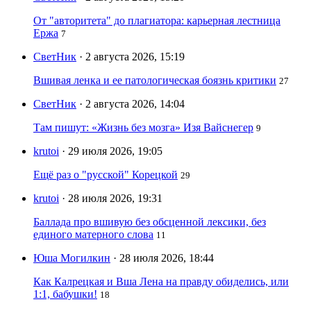
От "авторитета" до плагиатора: карьерная лестница
Ержа
7
СветНик
· 2 августа 2026, 15:19
Вшивая ленка и ее патологическая боязнь критики
27
СветНик
· 2 августа 2026, 14:04
Там пишут: «Жизнь без мозга» Изя Вайснегер
9
krutoi
· 29 июля 2026, 19:05
Ещё раз о "русской" Корецкой
29
krutoi
· 28 июля 2026, 19:31
Баллада про вшивую без обсценной лексики, без
единого матерного слова
11
Юша Могилкин
· 28 июля 2026, 18:44
Как Калрецкая и Вша Лена на правду обиделись, или
1:1, бабушки!
18