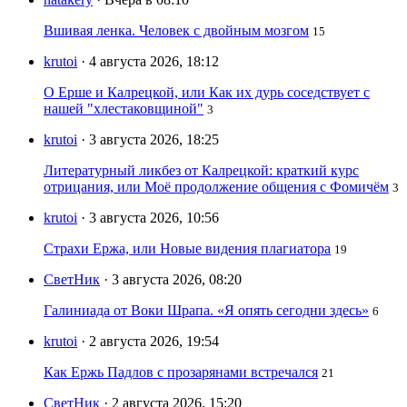
Вшивая ленка. Человек с двойным мозгом
15
krutoi
· 4 августа 2026, 18:12
О Ерше и Калрецкой, или Как их дурь соседствует с
нашей "хлестаковщиной"
3
krutoi
· 3 августа 2026, 18:25
Литературный ликбез от Калрецкой: краткий курс
отрицания, или Моё продолжение общения с Фомичём
3
krutoi
· 3 августа 2026, 10:56
Страхи Ержа, или Новые видения плагиатора
19
СветНик
· 3 августа 2026, 08:20
Галиниада от Воки Шрапа. «Я опять сегодни здесь»
6
krutoi
· 2 августа 2026, 19:54
Как Ержь Падлов с прозарянами встречался
21
СветНик
· 2 августа 2026, 15:20