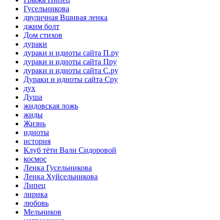
Гусельникова
двуличная Вшивая ленка
джим болт
Дом стихов
дураки
дураки и идиоты сайта П.ру
дураки и идиоты сайта Пру
дураки и идиоты сайта С.ру
Дураки и идиоты сайта Сру
дух
Душа
жидовская ложь
жиды
Жизнь
идиоты
история
Клуб тёти Вали Сидоровой
космос
Ленка Гусельникова
Ленка Хуйсельникова
Липец
лирика
любовь
Мельников