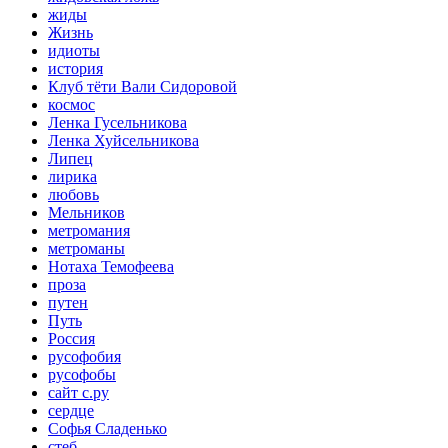
жиды
Жизнь
идиоты
история
Клуб тёти Вали Сидоровой
космос
Ленка Гусельникова
Ленка Хуйсельникова
Липец
лирика
любовь
Мельников
метромания
метроманы
Нотаха Темофеева
проза
путен
Путь
Россия
русофобия
русофобы
сайт с.ру
сердце
Софья Сладенько
стеб