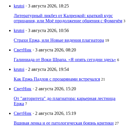
krutoi
· 3 августа 2026, 18:25
Литературный ликбез от Калрецкой: краткий курс
отрицания, или Моё продолжение общения с Фомичём
3
krutoi
· 3 августа 2026, 10:56
Страхи Ержа, или Новые видения плагиатора
19
СветНик
· 3 августа 2026, 08:20
Галиниада от Воки Шрапа. «Я опять сегодни здесь»
6
krutoi
· 2 августа 2026, 19:54
Как Ержь Падлов с прозарянами встречался
21
СветНик
· 2 августа 2026, 15:20
От "авторитета" до плагиатора: карьерная лестница
Ержа
7
СветНик
· 2 августа 2026, 15:19
Вшивая ленка и ее патологическая боязнь критики
27