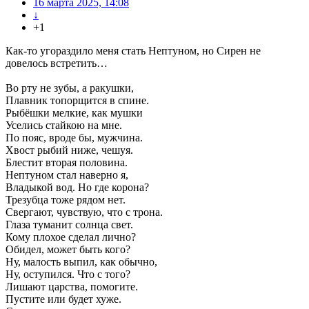
16 марта 2025, 14:08
↓
+1
Как-то угораздило меня стать Нептуном, но Сирен не
довелось встретить…
Во рту не зубы, а ракушки,
Плавник топорщится в спине.
Рыбёшки мелкие, как мушки
Уселись стайкою на мне.
По пояс, вроде бы, мужчина.
Хвост рыбий ниже, чешуя.
Блестит вторая половина.
Нептуном стал наверно я,
Владыкой вод. Но где корона?
Трезубца тоже рядом нет.
Свергают, чувствую, что с трона.
Глаза туманит солнца свет.
Кому плохое сделал лично?
Обидел, может быть кого?
Ну, малость выпил, как обычно,
Ну, оступился. Что с того?
Лишают царства, помогите.
Пустите или будет хуже.