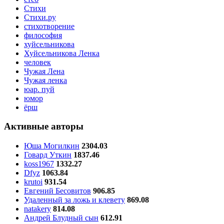
Стихи
Стихи.ру
стихотворение
философия
хуйсельникова
Хуйсельникова Ленка
человек
Чужая Лена
Чужая ленка
юар. пуй
юмор
ёрш
Активные авторы
Юша Могилкин
2304.03
Говард Уткин
1837.46
koss1967
1332.27
Dfyz
1063.84
krutoi
931.54
Евгений Бесовитов
906.85
Удаленный за ложь и клевету
869.08
natakery
814.08
Андрей Блудный сын
612.91