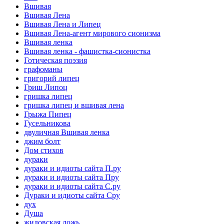
Вшивая
Вшивая Лена
Вшивая Лена и Липец
Вшивая Лена-агент мирового сионизма
Вшивая ленка
Вшивая ленка - фашистка-сионистка
Готическая поэзия
графоманы
григорий липец
Гриш Липоц
гришка липец
гришка липец и вшивая лена
Грыжа Пипец
Гусельникова
двуличная Вшивая ленка
джим болт
Дом стихов
дураки
дураки и идиоты сайта П.ру
дураки и идиоты сайта Пру
дураки и идиоты сайта С.ру
Дураки и идиоты сайта Сру
дух
Душа
жидовская ложь