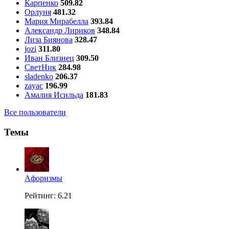
Карпенко
509.82
Орлуня
481.32
Мария Мирабелла
393.84
Александр Лириков
348.84
Лиза Биянова
328.47
jozi
311.80
Иван Близнец
309.50
СветНик
284.98
sladenko
206.37
zayac
196.99
Амалия Исильда
181.83
Все пользователи
Темы
Aфоризмы
Рейтинг: 6.21