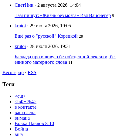
СветНик
· 2 августа 2026, 14:04
Там пишут: «Жизнь без мозга» Изя Вайснегер
9
krutoi
· 29 июля 2026, 19:05
Ещё раз о "русской" Корецкой
29
krutoi
· 28 июля 2026, 19:31
Баллада про вшивую без обсценной лексики, без
единого матерного слова
11
Весь эфир
·
RSS
Теги
<cut>
<h4></h4>
в контакте
ваша лена
вимана
Вовка Павлов 8-10
Война
вша