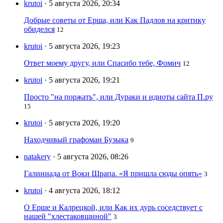
krutoi
· 5 августа 2026, 20:34
Добрые советы от Ерша, или Как Падлов на критику
обиделся
12
krutoi
· 5 августа 2026, 19:23
Ответ моему другу, или Спасибо тебе, Фомич
12
krutoi
· 5 августа 2026, 19:21
Просто "на поржать", или Дураки и идиоты сайта П.ру
15
krutoi
· 5 августа 2026, 19:20
Находчивый графоман Бузыка
9
natakery
· 5 августа 2026, 08:26
Галиниада от Воки Шрапа. «Я пришла сюды опять»
3
krutoi
· 4 августа 2026, 18:12
О Ерше и Калрецкой, или Как их дурь соседствует с
нашей "хлестаковщиной"
3