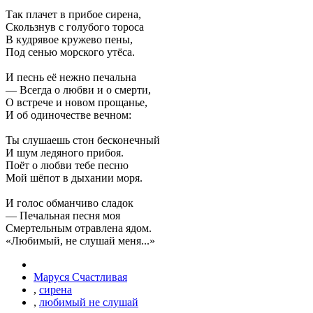
Так плачет в прибое сирена,
Скользнув с голубого тороса
В кудрявое кружево пены,
Под сенью морского утёса.
И песнь её нежно печальна
— Всегда о любви и о смерти,
О встрече и новом прощанье,
И об одиночестве вечном:
Ты слушаешь стон бесконечный
И шум ледяного прибоя.
Поёт о любви тебе песню
Мой шёпот в дыхании моря.
И голос обманчиво сладок
— Печальная песня моя
Смертельным отравлена ядом.
«Любимый, не слушай меня...»
Маруся Счастливая
,
сирена
,
любимый не слушай