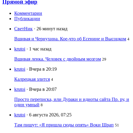
Прямой эфир
Комментарии
Публикации
СветНик
· 26 минут назад
Вшивая и Чернухина. Кое-что об Есенине и Высоцком
4
krutoi
· 1 час назад
Вшивая ленка. Человек с двойным мозгом
29
krutoi
· Вчера в 20:19
Калрецкая злится
4
krutoi
· Вчера в 20:07
Просто переписка, или Дураки и идиоты сайта Пр. ру, и
один умный
8
krutoi
· 6 августа 2026, 07:25
Там пишут: «Я пришла сюды опять» Воки Шрап
51