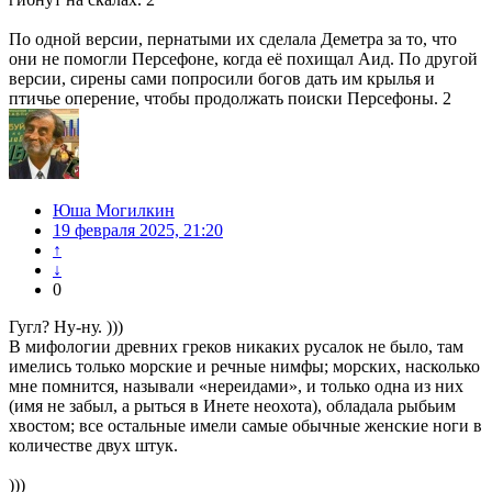
По одной версии, пернатыми их сделала Деметра за то, что
они не помогли Персефоне, когда её похищал Аид. По другой
версии, сирены сами попросили богов дать им крылья и
птичье оперение, чтобы продолжать поиски Персефоны. 2
Юша Могилкин
19 февраля 2025, 21:20
↑
↓
0
Гугл? Ну-ну. )))
В мифологии древних греков никаких русалок не было, там
имелись только морские и речные нимфы; морских, насколько
мне помнится, называли «нереидами», и только одна из них
(имя не забыл, а рыться в Инете неохота), обладала рыбьим
хвостом; все остальные имели самые обычные женские ноги в
количестве двух штук.
)))