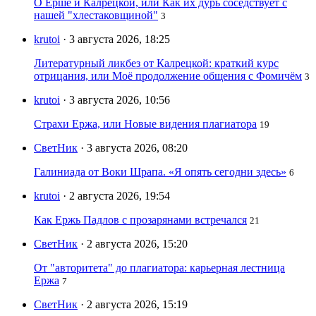
О Ерше и Калрецкой, или Как их дурь соседствует с
нашей "хлестаковщиной"
3
krutoi
· 3 августа 2026, 18:25
Литературный ликбез от Калрецкой: краткий курс
отрицания, или Моё продолжение общения с Фомичём
3
krutoi
· 3 августа 2026, 10:56
Страхи Ержа, или Новые видения плагиатора
19
СветНик
· 3 августа 2026, 08:20
Галиниада от Воки Шрапа. «Я опять сегодни здесь»
6
krutoi
· 2 августа 2026, 19:54
Как Ержь Падлов с прозарянами встречался
21
СветНик
· 2 августа 2026, 15:20
От "авторитета" до плагиатора: карьерная лестница
Ержа
7
СветНик
· 2 августа 2026, 15:19