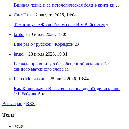
Вшивая ленка и ее патологическая боязнь критики
27
СветНик
· 2 августа 2026, 14:04
Там пишут: «Жизнь без мозга» Изя Вайснегер
9
krutoi
· 29 июля 2026, 19:05
Ещё раз о "русской" Корецкой
29
krutoi
· 28 июля 2026, 19:31
Баллада про вшивую без обсценной лексики, без
единого матерного слова
11
Юша Могилкин
· 28 июля 2026, 18:44
Как Калрецкая и Вша Лена на правду обиделись, или
1:1, бабушки!
18
Весь эфир
·
RSS
Теги
<cut>