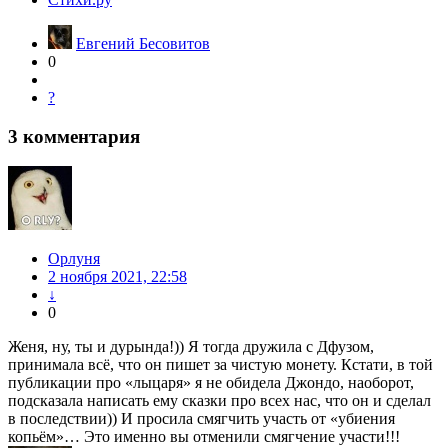
Евгений Бесовитов
0
?
3
комментария
Орлуня
2 ноября 2021, 22:58
↓
0
Женя, ну, ты и дурында!)) Я тогда дружила с Дфузом,
принимала всё, что он пишет за чистую монету. Кстати, в той
публикации про «лыцаря» я не обидела Джондо, наоборот,
подсказала написать ему сказки про всех нас, что он и сделал
в последствии)) И просила смягчить участь от «убиения
копьём»… Это именно вы отменили смягчение участи!!!