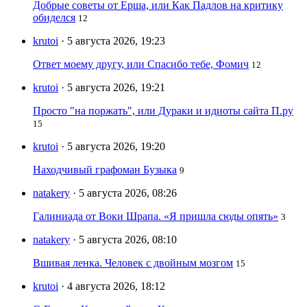
Добрые советы от Ерша, или Как Падлов на критику
обиделся
12
krutoi
· 5 августа 2026, 19:23
Ответ моему другу, или Спасибо тебе, Фомич
12
krutoi
· 5 августа 2026, 19:21
Просто "на поржать", или Дураки и идиоты сайта П.ру
15
krutoi
· 5 августа 2026, 19:20
Находчивый графоман Бузыка
9
natakery
· 5 августа 2026, 08:26
Галиниада от Воки Шрапа. «Я пришла сюды опять»
3
natakery
· 5 августа 2026, 08:10
Вшивая ленка. Человек с двойным мозгом
15
krutoi
· 4 августа 2026, 18:12