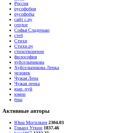
Россия
русофобия
русофобы
сайт с.ру
сердце
Софья Сладенько
стеб
Стихи
Стихи.ру
стихотворение
философия
хуйсельникова
Хуйсельникова Ленка
человек
Чужая Лена
Чужая ленка
юар. пуй
юмор
ёрш
Активные авторы
Юша Могилкин
2304.03
Говард Уткин
1837.46