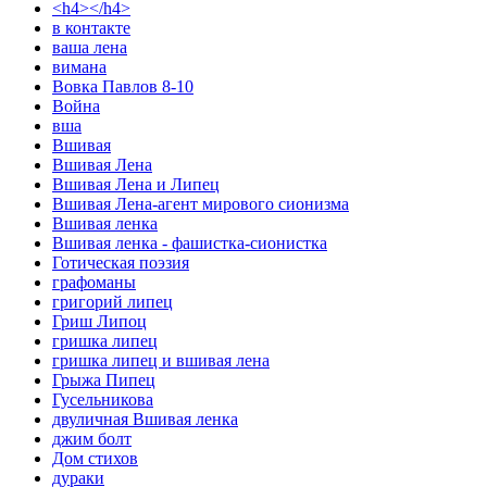
<h4></h4>
в контакте
ваша лена
вимана
Вовка Павлов 8-10
Война
вша
Вшивая
Вшивая Лена
Вшивая Лена и Липец
Вшивая Лена-агент мирового сионизма
Вшивая ленка
Вшивая ленка - фашистка-сионистка
Готическая поэзия
графоманы
григорий липец
Гриш Липоц
гришка липец
гришка липец и вшивая лена
Грыжа Пипец
Гусельникова
двуличная Вшивая ленка
джим болт
Дом стихов
дураки