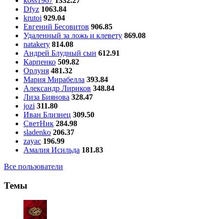
koss1967
1332.27
Dfyz
1063.84
krutoi
929.04
Евгений Бесовитов
906.85
Удаленный за ложь и клевету
869.08
natakery
814.08
Андрей Блудный сын
612.91
Карпенко
509.82
Орлуня
481.32
Мария Мирабелла
393.84
Александр Лириков
348.84
Лиза Биянова
328.47
jozi
311.80
Иван Близнец
309.50
СветНик
284.98
sladenko
206.37
zayac
196.99
Амалия Исильда
181.83
Все пользователи
Темы