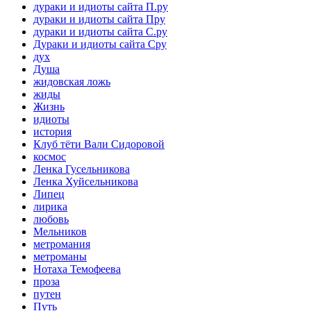
дураки и идиоты сайта П.ру
дураки и идиоты сайта Пру
дураки и идиоты сайта С.ру
Дураки и идиоты сайта Сру
дух
Душа
жидовская ложь
жиды
Жизнь
идиоты
история
Клуб тёти Вали Сидоровой
космос
Ленка Гусельникова
Ленка Хуйсельникова
Липец
лирика
любовь
Мельников
метромания
метроманы
Нотаха Темофеева
проза
путен
Путь