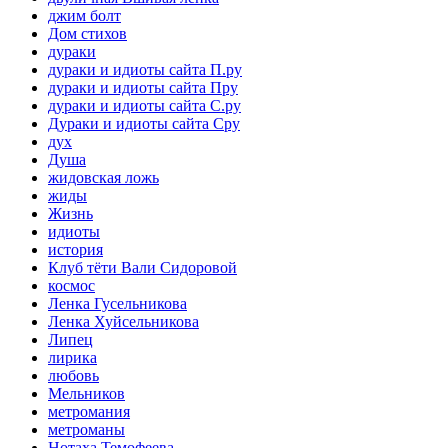
джим болт
Дом стихов
дураки
дураки и идиоты сайта П.ру
дураки и идиоты сайта Пру
дураки и идиоты сайта С.ру
Дураки и идиоты сайта Сру
дух
Душа
жидовская ложь
жиды
Жизнь
идиоты
история
Клуб тёти Вали Сидоровой
космос
Ленка Гусельникова
Ленка Хуйсельникова
Липец
лирика
любовь
Мельников
метромания
метроманы
Нотаха Темофеева