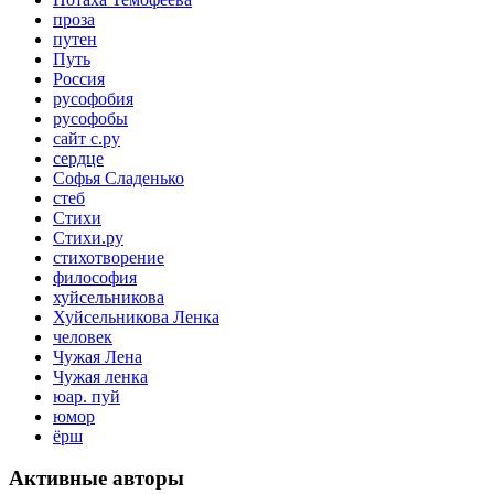
проза
путен
Путь
Россия
русофобия
русофобы
сайт с.ру
сердце
Софья Сладенько
стеб
Стихи
Стихи.ру
стихотворение
философия
хуйсельникова
Хуйсельникова Ленка
человек
Чужая Лена
Чужая ленка
юар. пуй
юмор
ёрш
Активные авторы