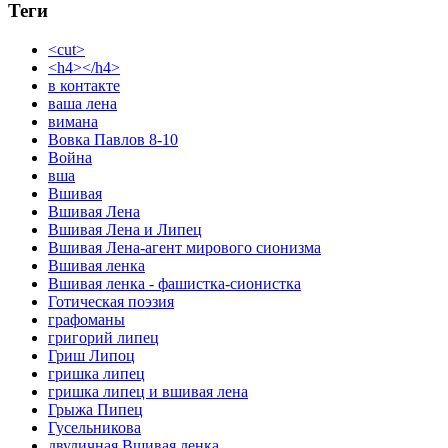
Теги
<cut>
<h4></h4>
в контакте
ваша лена
вимана
Вовка Павлов 8-10
Война
вша
Вшивая
Вшивая Лена
Вшивая Лена и Липец
Вшивая Лена-агент мирового сионизма
Вшивая ленка
Вшивая ленка - фашистка-сионистка
Готическая поэзия
графоманы
григорий липец
Гриш Липоц
гришка липец
гришка липец и вшивая лена
Грыжа Пипец
Гусельникова
двуличная Вшивая ленка