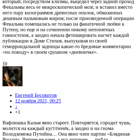
который, посредством клизмы, выцедил через задний проход
Фекальмы весь ее микроскопический мозг, и вставил вместо
него пару килограммов древесных опилок, обмазанных
дешевым пальмовым жиром; после произведенной операции
Фекальма помешалась не только на фанатичной любви к
Путену, но еще и на сочинении никому непонятных
говностехов, а заодно начала фетишировать насчет каждой
публикации в Доме Стихов, выпукивая из своей
геморроидальной задницы какие-то бредовые комментарии
«по поводу» в своем срушном «дневничке».
)))
Евгений Бесовитов
12 ноября 2021, 00:25
↓
+1
Вафлюшка Кальм явно стареет. Повторяется, городит чушь,
молится на каждый куст/пенёк, а заодно и на гнома
Володзимежа Путийна… Она явно член партии «Блядиная
Россия». Вернее не член, а его антоним — пи*да…