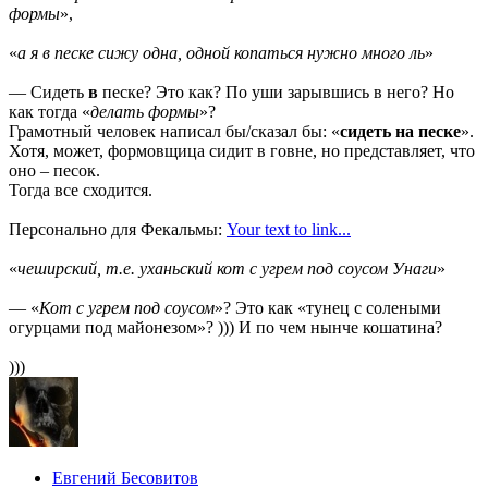
формы
»,
«
а я в песке сижу одна, одной копаться нужно много ль
»
— Сидеть
в
песке? Это как? По уши зарывшись в него? Но
как тогда «
делать формы
»?
Грамотный человек написал бы/сказал бы: «
сидеть на песке
».
Хотя, может, формовщица сидит в говне, но представляет, что
оно – песок.
Тогда все сходится.
Персонально для Фекальмы:
Your text to link...
«
чеширский, т.е. уханьский кот с угрем под соусом Унаги
»
— «
Кот с угрем под соусом
»? Это как «тунец с солеными
огурцами под майонезом»? ))) И по чем нынче кошатина?
)))
Евгений Бесовитов