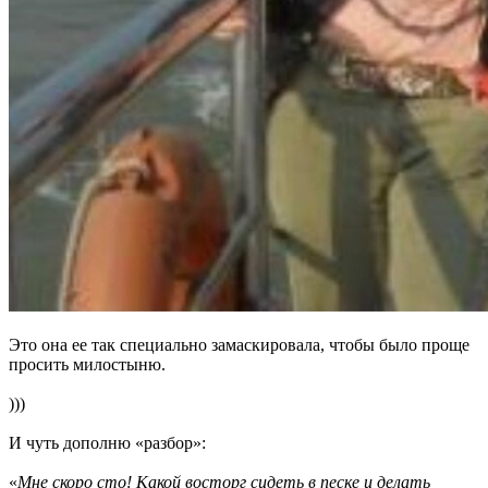
Это она ее так специально замаскировала, чтобы было проще
просить милостыню.
)))
И чуть дополню «разбор»:
«
Мне скоро сто! Какой восторг сидеть в песке и делать