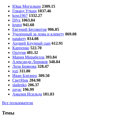
Юша Могилкин
2309.15
Говард Уткин
1837.46
koss1967
1332.27
Dfyz
1063.84
krutoi
941.68
Евгений Бесовитов
906.85
Удаленный за ложь и клевету
869.08
natakery
814.08
Андрей Блудный сын
612.91
Карпенко
522.70
Орлуня
481.32
Мария Мирабелла
393.84
Александр Лириков
348.84
Лиза Биянова
328.47
jozi
311.80
Иван Близнец
309.50
СветНик
284.98
sladenko
206.37
zayac
196.99
Амалия Исильда
181.83
Все пользователи
Темы