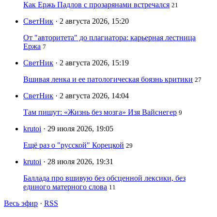
Как Ержь Падлов с прозарянами встречался
21
СветНик
· 2 августа 2026, 15:20
От "авторитета" до плагиатора: карьерная лестница
Ержа
7
СветНик
· 2 августа 2026, 15:19
Вшивая ленка и ее патологическая боязнь критики
27
СветНик
· 2 августа 2026, 14:04
Там пишут: «Жизнь без мозга» Изя Вайснегер
9
krutoi
· 29 июля 2026, 19:05
Ещё раз о "русской" Корецкой
29
krutoi
· 28 июля 2026, 19:31
Баллада про вшивую без обсценной лексики, без
единого матерного слова
11
Весь эфир
·
RSS