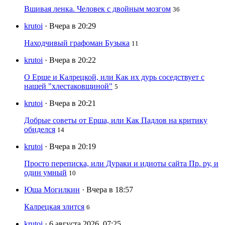
Вшивая ленка. Человек с двойным мозгом
36
krutoi
· Вчера в 20:29
Находчивый графоман Бузыка
11
krutoi
· Вчера в 20:22
О Ерше и Калрецкой, или Как их дурь соседствует с
нашей "хлестаковщиной"
5
krutoi
· Вчера в 20:21
Добрые советы от Ерша, или Как Падлов на критику
обиделся
14
krutoi
· Вчера в 20:19
Просто переписка, или Дураки и идиоты сайта Пр. ру, и
один умный
10
Юша Могилкин
· Вчера в 18:57
Калрецкая злится
6
krutoi
· 6 августа 2026, 07:25