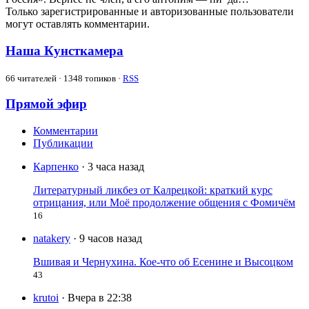
Только зарегистрированные и авторизованные пользователи
могут оставлять комментарии.
Наша Кунсткамера
66
читателей · 1348 топиков ·
RSS
Прямой эфир
Комментарии
Публикации
Карпенко
· 3 часа назад
Литературный ликбез от Калрецкой: краткий курс
отрицания, или Моё продолжение общения с Фомичём
16
natakery
· 9 часов назад
Вшивая и Чернухина. Кое-что об Есенине и Высоцком
43
krutoi
· Вчера в 22:38