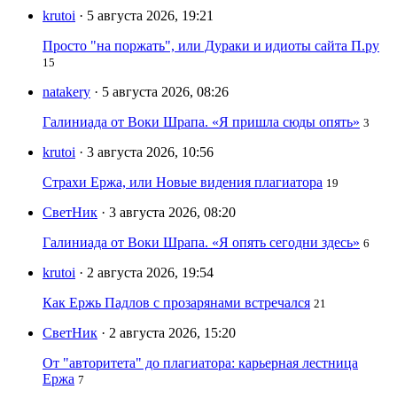
krutoi
· 5 августа 2026, 19:21
Просто "на поржать", или Дураки и идиоты сайта П.ру
15
natakery
· 5 августа 2026, 08:26
Галиниада от Воки Шрапа. «Я пришла сюды опять»
3
krutoi
· 3 августа 2026, 10:56
Страхи Ержа, или Новые видения плагиатора
19
СветНик
· 3 августа 2026, 08:20
Галиниада от Воки Шрапа. «Я опять сегодни здесь»
6
krutoi
· 2 августа 2026, 19:54
Как Ержь Падлов с прозарянами встречался
21
СветНик
· 2 августа 2026, 15:20
От "авторитета" до плагиатора: карьерная лестница
Ержа
7