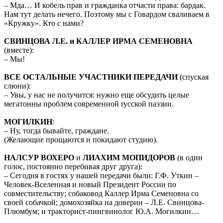
– Мда… И кобель прав и гражданка отчасти права: бардак.
Нам тут делать нечего. Поэтому мы с Говардом сваливаем в
«Кружку». Кто с нами?
СВИНЦОВА Л.Е. и КАЛЛЕР ИРМА СЕМЕНОВНА
(вместе):
– Мы!
ВСЕ ОСТАЛЬНЫЕ УЧАСТНИКИ ПЕРЕДАЧИ
(спуская
слюни):
– Увы, у нас не получится: нужно еще обсудить целые
мегатонны проблем современной rусской паэзии.
МОГИЛКИН
:
– Ну, тогда бывайте, граждане.
(Желающие прощаются и покидают студию).
НАЛСУР ВОХЕРО
и
ЛИАХИМ МОПИДОРОВ
(в один
голос, постоянно перебивая друг друга):
– Сегодня в гостях у нашей передачи были: Г.Ф. Уткин –
Человек-Вселенная и новый Президент России по
совместительству; собаковод Каллер Ирма Семеновна со
своей собачкой; домохозяйка на доверии – Л.Е. Свинцова-
Плюмбум; и тракторист-пингвинолог Ю.А. Могилкин…