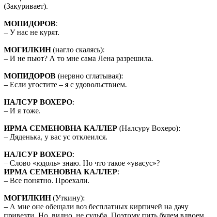
(Закуривает).
МОПИДОРОВ
:
– У нас не курят.
МОГИЛКИН
(нагло скалясь):
– И не пьют? А то мне сама Лена разрешила.
МОПИДОРОВ
(нервно сглатывая):
– Если угостите – я с удовольствием.
НАЛСУР ВОХЕРО
:
– И я тоже.
ИРМА СЕМЕНОВНА КАЛЛЕР
(Налсуру Вохеро):
– Дяденька, у вас ус отклеился.
НАЛСУР ВОХЕРО
:
– Слово «юдоль» знаю. Но что такое «увасус»?
ИРМА СЕМЕНОВНА КАЛЛЕР
:
– Все понятно. Проехали.
МОГИЛКИН
(Уткину):
– А мне оне обещали воз бесплатных кирпичей на дачу
привезти. Но, видно, не судьба. Поэтому пить будем вдвоем.