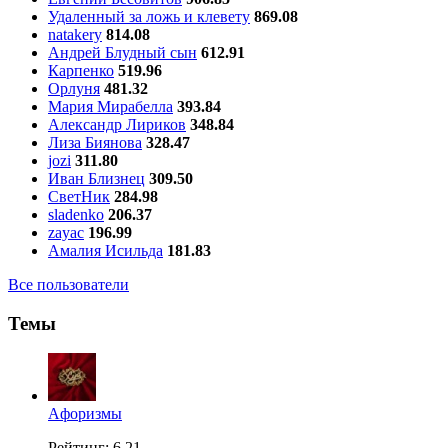
Удаленный за ложь и клевету
869.08
natakery
814.08
Андрей Блудный сын
612.91
Карпенко
519.96
Орлуня
481.32
Мария Мирабелла
393.84
Александр Лириков
348.84
Лиза Биянова
328.47
jozi
311.80
Иван Близнец
309.50
СветНик
284.98
sladenko
206.37
zayac
196.99
Амалия Исильда
181.83
Все пользователи
Темы
Aфоризмы
Рейтинг: 6.21