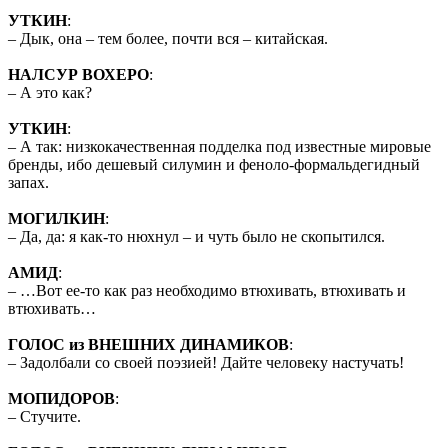
УТКИН
:
– Дык, она – тем более, почти вся – китайская.
НАЛСУР ВОХЕРО
:
– А это как?
УТКИН
:
– А так: низкокачественная подделка под известные мировые
бренды, ибо дешевый силумин и феноло-формальдегидный
запах.
МОГИЛКИН
:
– Да, да: я как-то нюхнул – и чуть было не скопытился.
АМИД
:
– …Вот ее-то как раз необходимо втюхивать, втюхивать и
втюхивать…
ГОЛОС из ВНЕШНИХ ДИНАМИКОВ
:
– Задолбали со своей поэзией! Дайте человеку настучать!
МОПИДОРОВ
:
– Стучите.