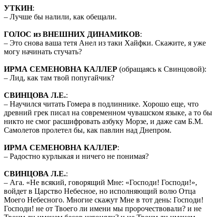
УТКИН
:
– Лучше бы налили, как обещали.
ГОЛОС из ВНЕШНИХ ДИНАМИКОВ
:
– Это снова ваша тетя Анел из таки Хайфки. Скажите, я уже
могу начинать стучать?
ИРМА СЕМЕНОВНА КАЛЛЕР
(обращаясь к Свинцовой):
– Лид, как там твой попугайчик?
СВИНЦОВА Л.Е.
:
– Научился читать Гомера в подлиннике. Хорошо еще, что
древний грек писал на современном чувашском языке, а то бы
никто не смог расшифровать азбуку Морзе, и даже сам Б.М.
Самолетов пролетел бы, как павлин над Днепром.
ИРМА СЕМЕНОВНА КАЛЛЕР
:
– Радостно курлыкая и ничего не понимая?
СВИНЦОВА Л.Е.
:
– Ага. «Не всякий, говорящий Мне: «Господи! Господи!»,
войдет в Царство Небесное, но исполняющий волю Отца
Моего Небесного. Многие скажут Мне в тот день: Господи!
Господи! не от Твоего ли имени мы пророчествовали? и не