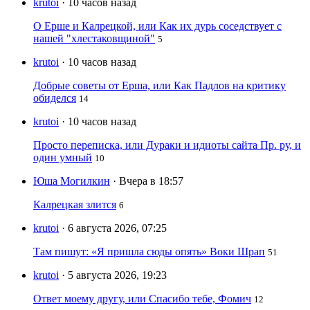
krutoi
· 10 часов назад
О Ерше и Калрецкой, или Как их дурь соседствует с
нашей "хлестаковщиной"
5
krutoi
· 10 часов назад
Добрые советы от Ерша, или Как Падлов на критику
обиделся
14
krutoi
· 10 часов назад
Просто переписка, или Дураки и идиоты сайта Пр. ру, и
один умный
10
Юша Могилкин
· Вчера в 18:57
Калрецкая злится
6
krutoi
· 6 августа 2026, 07:25
Там пишут: «Я пришла сюды опять» Воки Шрап
51
krutoi
· 5 августа 2026, 19:23
Ответ моему другу, или Спасибо тебе, Фомич
12