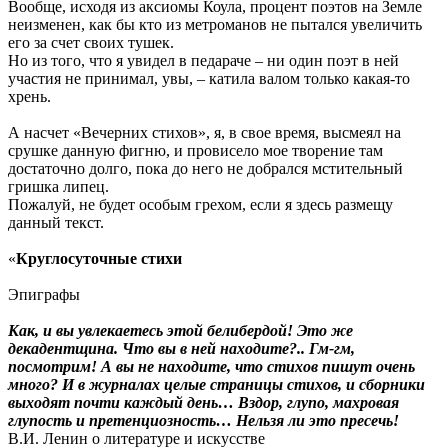
Вообще, исходя из аксиомы Коула, процент поэтов на Земле
неизменен, как бы кто из метроманов не пытался увеличить
его за счет своих тушек.
Но из того, что я увидел в педараче – ни один поэт в ней
участия не принимал, увы, – катила валом только какая-то
хрень.
А насчет «Вечерних стихов», я, в свое время, высмеял на
срушке данную фигню, и провисело мое творение там
достаточно долго, пока до него не добрался мстительный
гришка липец.
Пожалуй, не будет особым грехом, если я здесь размещу
данный текст.
«
Круглосуточные стихи
Эпиграфы
Как, и вы увлекаетесь этой белибердой! Это же
декадентщина. Что вы в ней находите?.. Гм-гм,
посмотрим! А вы не находите, что стихов пишут очень
много? И в журналах целые страницы стихов, и сборники
выходят почти каждый день… Вздор, глупо, махровая
глупость и претенциозность… Нельзя ли это пресечь!
В.И. Ленин о литературе и искусстве