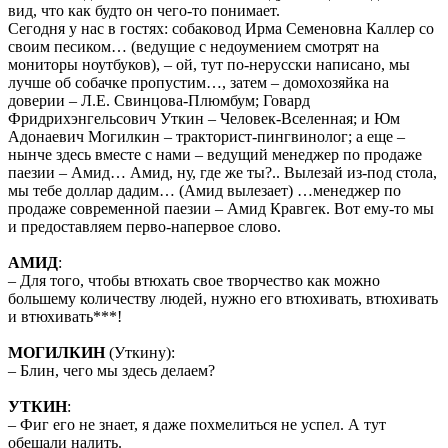
вид, что как будто он чего-то понимает.
Сегодня у нас в гостях: собаковод Ирма Семеновна Каллер со
своим песиком… (ведущие с недоумением смотрят на
мониторы ноутбуков), – ой, тут по-нерусски написано, мы
лучше об собачке пропустим…, затем – домохозяйка на
доверии – Л.Е. Свинцова-Плюмбум; Говард
Фридрихэнгельсович Уткин – Человек-Вселенная; и Юм
Адонаевич Могилкин – тракторист-пингвинолог; а еще –
нынче здесь вместе с нами – ведущий менеджер по продаже
паезии – Амид… Амид, ну, где же ты?.. Вылезай из-под стола,
мы тебе доллар дадим… (Амид вылезает) …менеджер по
продаже современной паезии – Амид Кравгек. Вот ему-то мы
и предоставляем перво-напервое слово.
АМИД
:
– Для того, чтобы втюхать свое творчество как можно
большему количеству людей, нужно его втюхивать, втюхивать
и втюхивать***!
МОГИЛКИН
(Уткину):
– Блин, чего мы здесь делаем?
УТКИН
:
– Фиг его не знает, я даже похмелиться не успел. А тут
обещали налить.