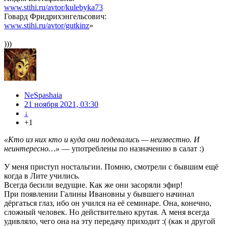
www.stihi.ru/avtor/kulebyka73
Говард Фридрихэнгельсович:
www.stihi.ru/avtor/gutkinz
»
)))
NeSpashaia
21 ноября 2021, 03:30
↓
+1
«Кто из них кто и куда они подевались — неизвестно. И
неинтересно…»
— употреблены по назначению в салат :)
У меня приступ ностальгии. Помню, смотрели с бывшим ещё
когда в Лите учились.
Всегда бесили ведущие. Как же они засоряли эфир!
При появлении Галины Ивановны у бывшего начинал
дёргаться глаз, ибо он учился на её семинаре. Она, конечно,
сложный человек. Но действительно крутая. А меня всегда
удивляло, чего она на эту передачу приходит :( (как и другой