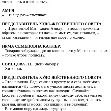
«втюхивать и втюхивать»…
АМИД
:
– …И еще раз – втюхивать!
ПРЕДСТАВИТЕЛЬ ХУ́ДО-ЖЕ́СТВЕННОГО СОВЕТА
:
– …Правильно! Мы – хвала Амиду! – втюхали должным
образом, а некоторые из нас – не мытьем, так катаньем, –
стали «звездами» – и теперь нам море по колено.
ИРМА СЕМЕНОВНА КАЛЛЕР
:
– Товарищ заблуждаеццо: по колено – это у Могилкина, а них
– только чтобы пописать.
СВИНЦОВА Л.Е.
(понимающе):
– Хи-хи-хи.
ПРЕДСТАВИТЕЛЬ ХУ́ДО-ЖЕ́СТВЕННОГО СОВЕТА
:
– Это не важно. Ведь сейчас я прочту вам себя любимого,
называется «Лучшее», я его учился писать десять лет, а
сочинил буквально потому как намедни. Слушайте!
(достает тромбон и, аккомпанируя самому себе, озвучивает
свое пр-дение дребезжащим гундявым голоском, заикаясь,
картавя, шмыгая носом, без дикции и выражения):
– В зимнюю пору однажды студеную