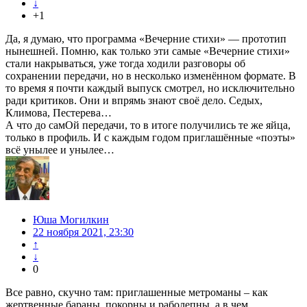
↓
+1
Да, я думаю, что программа «Вечерние стихи» — прототип
нынешней. Помню, как только эти самые «Вечерние стихи»
стали накрываться, уже тогда ходили разговоры об
сохранении передачи, но в несколько изменённом формате. В
то время я почти каждый выпуск смотрел, но исключительно
ради критиков. Они и впрямь знают своё дело. Седых,
Климова, Пестерева…
А что до самОй передачи, то в итоге получились те же яйца,
только в профиль. И с каждым годом приглашённые «поэты»
всё унылее и унылее…
Юша Могилкин
22 ноября 2021, 23:30
↑
↓
0
Все равно, скучно там: приглашенные метроманы – как
жертвенные бараны, покорны и раболепны, а в чем