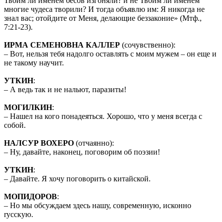
Твоим ли именем бесов изгоняли? и не Твоим ли именем
многие чудеса творили? И тогда объявлю им: Я никогда не
знал вас; отойдите от Меня, делающие беззаконие» (Мтф.,
7:21-23).
ИРМА СЕМЕНОВНА КАЛЛЕР
(сочувственно):
– Вот, нельзя тебя надолго оставлять с моим мужем – он еще и
не такому научит.
УТКИН
:
– А ведь так и не нальют, паразиты!
МОГИЛКИН
:
– Нашел на кого понадеяться. Хорошо, что у меня всегда с
собой.
НАЛСУР ВОХЕРО
(отчаянно):
– Ну, давайте, наконец, поговорим об поэзии!
УТКИН
:
– Давайте. Я хочу поговорить о китайской.
МОПИДОРОВ
:
– Но мы обсуждаем здесь нашу, современную, исконно
rусскую.