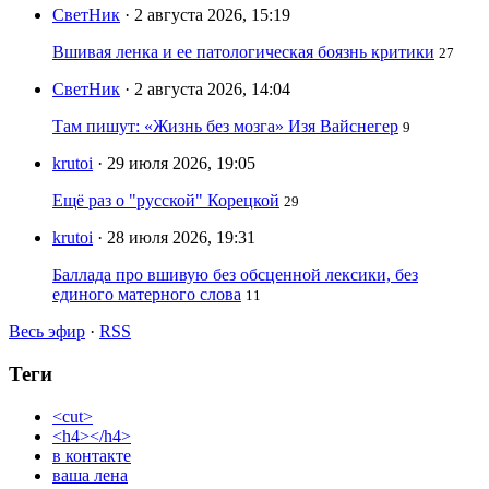
СветНик
· 2 августа 2026, 15:19
Вшивая ленка и ее патологическая боязнь критики
27
СветНик
· 2 августа 2026, 14:04
Там пишут: «Жизнь без мозга» Изя Вайснегер
9
krutoi
· 29 июля 2026, 19:05
Ещё раз о "русской" Корецкой
29
krutoi
· 28 июля 2026, 19:31
Баллада про вшивую без обсценной лексики, без
единого матерного слова
11
Весь эфир
·
RSS
Теги
<cut>
<h4></h4>
в контакте
ваша лена