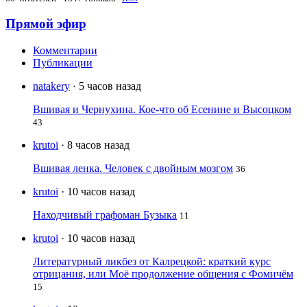
Прямой эфир
Комментарии
Публикации
natakery
· 5 часов назад
Вшивая и Чернухина. Кое-что об Есенине и Высоцком
43
krutoi
· 8 часов назад
Вшивая ленка. Человек с двойным мозгом
36
krutoi
· 10 часов назад
Находчивый графоман Бузыка
11
krutoi
· 10 часов назад
Литературный ликбез от Калрецкой: краткий курс
отрицания, или Моё продолжение общения с Фомичём
15