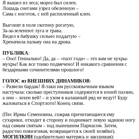
Я вышел из леса; мороз был силен.
Лошадь снегами узрел обеленную –
Сама с ноготок, с ней распиленный клен.
Выгонят в поле скотину рогатую,
За-за-зеленеют луга и трава.
Видел я бабушку сильно поддатую –
Хреначила пальму она на дрова.
ПУБЛИКА
:
– Ооо! Гениально! Да, да – «паэт года» – это вам не хухры-
мухры! Как все тонко подмечено! И никакого сравнения с
бездарными сочинителями прошлого!
ГОЛОС из ВНЕШНИХ ДИНАМИКОВ
:
– Развели бардак! Я-таки им русскоязычным языком
настучала: сколько преступников содержится в ихней паэзии,
а они – зохен вей! – и ухом в калашный ряд не ведут! Буду
жаловаться в Спортлото! Конец связи.
(Пес Ирмы Семеновны, сожрав причитающиеся ему
сухарики, отходит в сторону и поднимает левую заднюю ногу
над самым святым – над нынешним Парнасом. Затем,
радостно повизгивая, возвращается к своей хозяйке).
МОГИЛКИН
(одобрительно матерясь и закуривая):