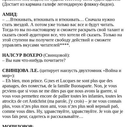
(Достает из кармана галифе легендарную фляжку-бидон).
АМИД
:
– …Втюхивать, втюхивать и втюхивать… Сначала нужно
стать звездой. А потом уже только вас все и будут читать.
Тогда-то вы по-настоящему и сможете раскрыть свой талант и
сказать своей аудитории все, что хотели ей сказать. Только на
этой ступени вы получите свободу действий и сможете
управлять вкусами читателей****.
НАЛСУР ВОХЕРО
(Свинцовой):
– Вы нам что-нибудь почитаете?
СВИНЦОВА Л.Е.
(цитирует наизусть двухтомник «Война и
мир»):
– Eh bien, mon prince. G;nes et Lucques ne sont plus que des
apanages, des поместья, de la famille Buonaparte. Non, je vous
pr;viens que si vous ne me dites pas que nous avons la guerre, si
vous vous permettez encore de pallier toutes les infamies, toutes les
atrocit;s de cet Antichrist (ma parole, j'y crois) – je ne vous connais
plus, vous n';tes plus mon ami, vous n';tes plus мой верный раб,
comme vous dites. Ну, здравствуйте, здравствуйте. Je vois que je
vous fais peur, садитесь и рассказывайте…
МОПИДОРОВ
: