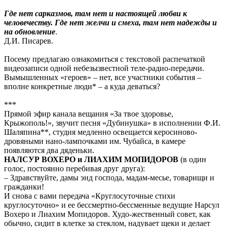
Где нет сарказмов, там нет и настоящей любви к
человечеству. Где нет желчи и смеха, там нет надежды и
на обновление
.
Д.И. Писарев.
Посему предлагаю ознакомиться с текстовой распечаткой
видеозаписи одной небезызвестной теле-радио-передачи.
Вымышленных «героев» – нет, все участники события –
вполне конкретные люди* – а куда деваться?
***
Прямой эфир канала вещания «За твое здоровье,
Крыжополь!», звучит песня «Дубинушка» в исполнении Ф.И.
Шаляпина**, студия медленно освещается керосиново-
дровяными нано-лампочками им. Чубайса, в камере
появляются два дяденьки.
НАЛСУР ВОХЕРО и ЛИАХИМ МОПИДОРОВ
(в один
голос, постоянно перебивая друг друга):
– Здравствуйте, дамы энд господа, мадам-месье, товарищи и
гражданки!
И снова с вами передача «Круглосуточные стихи
круглосуточно» и ее бессмертно-бессменные ведущие Нарсул
Вохеро и Лиахим Мопидоров. Худо-жественный совет, как
обычно, сидит в клетке за стеклом, надувает щеки и делает