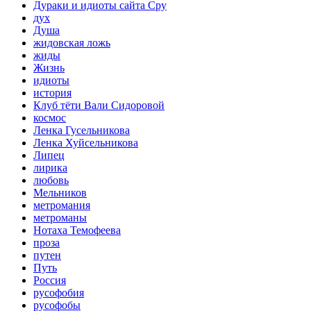
Дураки и идиоты сайта Сру
дух
Душа
жидовская ложь
жиды
Жизнь
идиоты
история
Клуб тёти Вали Сидоровой
космос
Ленка Гусельникова
Ленка Хуйсельникова
Липец
лирика
любовь
Мельников
метромания
метроманы
Нотаха Темофеева
проза
путен
Путь
Россия
русофобия
русофобы