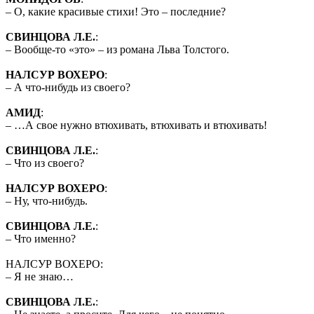
– О, какие красивые стихи! Это – последние?
СВИНЦОВА Л.Е.
:
– Вообще-то «это» – из романа Льва Толстого.
НАЛСУР ВОХЕРО
:
– А что-нибудь из своего?
АМИД
:
– …А свое нужно втюхивать, втюхивать и втюхивать!
СВИНЦОВА Л.Е.
:
– Что из своего?
НАЛСУР ВОХЕРО
:
– Ну, что-нибудь.
СВИНЦОВА Л.Е.
:
– Что именно?
НАЛСУР ВОХЕРО:
– Я не знаю…
СВИНЦОВА Л.Е.
: