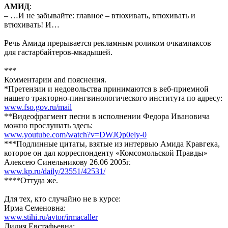
АМИД
:
– …И не забывайте: главное – втюхивать, втюхивать и
втюхивать! И…
Речь Амида прерывается рекламным роликом очкампаксов
для гастарбайтеров-мкадышей.
***
Комментарии and пояснения.
*Претензии и недовольства принимаются в веб-приемной
нашего тракторно-пингвинологического института по адресу:
www.fso.gov.ru/mail
**Видеофрагмент песни в исполнении Федора Ивановича
можно прослушать здесь:
www.youtube.com/watch?v=DWJQp0ely-0
***Подлинные цитаты, взятые из интервью Амида Кравгека,
которое он дал корреспонденту «Комсомольской Правды»
Алексею Синельникову 26.06 2005г.
www.kp.ru/daily/23551/42531/
****Оттуда же.
Для тех, кто случайно не в курсе:
Ирма Семеновна:
www.stihi.ru/avtor/irmacaller
Лидия Евстафьевна: