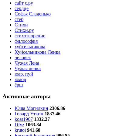
сайт с.ру
сердце
Софья Сладенько
стеб
Стихи
Стихи.ру
стихотворение
философия
хуйсельникова
Хуйсельникова Ленка
человек
Чужая Лена
Чужая ленка
юар. пуй
юмор
ёрш
Активные авторы
Юша Могилкин
2306.86
Говард Уткин
1837.46
koss1967
1332.27
Dfyz
1063.84
krutoi
941.68
Евгений Бесовитов
906.85