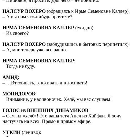
– Не знаете, а просите. Для чего – не понятно.
НАЛСУР ВОХЕРО
(обращаясь к Ирме Семеновне Каллер):
– А вы нам что-нибудь прочтете?
ИРМА СЕМЕНОВНА КАЛЛЕР
(ехидно):
– Из своего?
НАЛСУР ВОХЕРО
(заблудившись в бытовых перипетиях):
– А, мне теперь уже все равно.
ИРМА СЕМЕНОВНА КАЛЛЕР
:
– Тогда не буду.
АМИД
:
– …Втюхивать, втюхивать и втюхивать!
МОПИДОРОВ
:
– Внимание, у нас звоночек. Хелё, мы вас слушаем!
ГОЛОС из ВНЕШНИХ ДИНАМИКОВ
:
– Сам ты «хелё»! Это ваша тетя Анел из Хайфки. Я хочу
настучать на всех. Прямо в прямом эфире.
УТКИН
(лениво):