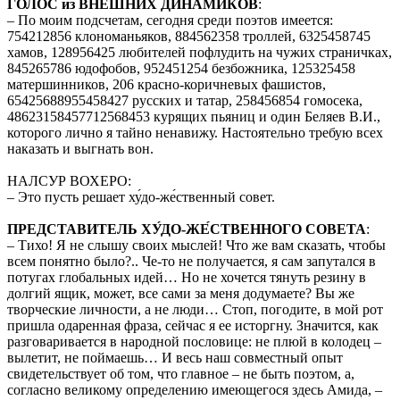
ГОЛОС из ВНЕШНИХ ДИНАМИКОВ
:
– По моим подсчетам, сегодня среди поэтов имеется:
754212856 клономаньяков, 884562358 троллей, 6325458745
хамов, 128956425 любителей пофлудить на чужих страничках,
845265786 юдофобов, 952451254 безбожника, 125325458
матершинников, 206 красно-коричневых фашистов,
65425688955458427 русских и татар, 258456854 гомосека,
48623158457712568453 курящих пьяниц и один Беляев В.И.,
которого лично я тайно ненавижу. Настоятельно требую всех
наказать и выгнать вон.
НАЛСУР ВОХЕРО:
– Это пусть решает ху́до-же́ственный совет.
ПРЕДСТАВИТЕЛЬ ХУ́ДО-ЖЕ́СТВЕННОГО СОВЕТА
:
– Тихо! Я не слышу своих мыслей! Что же вам сказать, чтобы
всем понятно было?.. Че-то не получается, я сам запутался в
потугах глобальных идей… Но не хочется тянуть резину в
долгий ящик, может, все сами за меня додумаете? Вы же
творческие личности, а не люди… Стоп, погодите, в мой рот
пришла одаренная фраза, сейчас я ее исторгну. Значится, как
разговаривается в народной пословице: не плюй в колодец –
вылетит, не поймаешь… И весь наш совместный опыт
свидетельствует об том, что главное – не быть поэтом, а,
согласно великому определению имеющегося здесь Амида, –