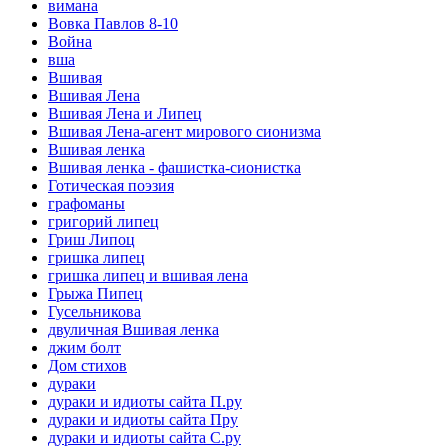
вимана
Вовка Павлов 8-10
Война
вша
Вшивая
Вшивая Лена
Вшивая Лена и Липец
Вшивая Лена-агент мирового сионизма
Вшивая ленка
Вшивая ленка - фашистка-сионистка
Готическая поэзия
графоманы
григорий липец
Гриш Липоц
гришка липец
гришка липец и вшивая лена
Грыжа Пипец
Гусельникова
двуличная Вшивая ленка
джим болт
Дом стихов
дураки
дураки и идиоты сайта П.ру
дураки и идиоты сайта Пру
дураки и идиоты сайта С.ру