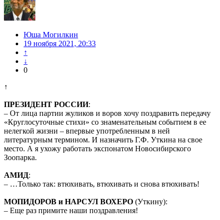
Юша Могилкин
19 ноября 2021, 20:33
↑
↓
0
↑
ПРЕЗИДЕНТ РОССИИ
:
– От лица партии жуликов и воров хочу поздравить передачу
«Круглосуточные стихи» со знаменательным событием в ее
нелегкой жизни – впервые употребленным в ней
литературным термином. И назначить Г.Ф. Уткина на свое
место. А я ухожу работать экспонатом Новосибирского
Зоопарка.
АМИД
:
– …Только так: втюхивать, втюхивать и снова втюхивать!
МОПИДОРОВ и НАРСУЛ ВОХЕРО
(Уткину):
– Еще раз примите наши поздравления!