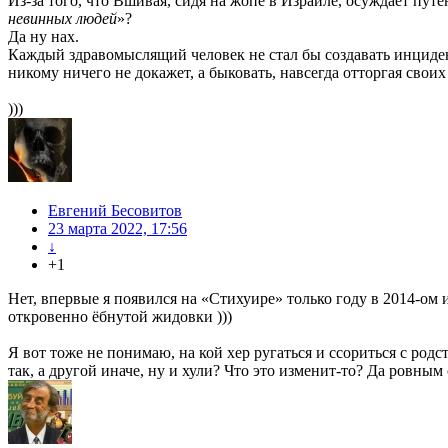
Из-за того, что Вшивая, сидя на жопе в Израиле, осуждает пут
невинных людей
»?
Да ну нах.
Каждый здравомыслящий человек не стал бы создавать инциден
никому ничего не докажет, а быковать, навсегда отторгая своих
)))
Евгений Бесовитов
23 марта 2022, 17:56
↓
+1
Нет, впервые я появился на «Стихуире» только году в 2014-ом
откровенно ёбнутой жидовки )))
Я вот тоже не понимаю, на кой хер ругаться и ссориться с ро
так, а другой иначе, ну и хули? Что это изменит-то? Да ровным