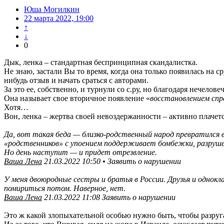
Юша Могилкин
22 марта 2022, 19:00
↑
↓
0
Дык, ленка – стандартная беспринципная скандалистка.
Не знаю, застали Вы то время, когда она только появилась на с
нибудь отзыв и начать сраться с авторами.
За это ее, собственно, и турнули со с.ру, но благодаря нечел
Она называет свое вторичное появление «
восстановлением спр
Хотя…
Вон, ленка – жертва своей невоздержанности – активно плачетс
Да, вот такая беда — близко-родственный народ превратился 
«родственников» с упоением поддерживает бомбежки, разрушен
Но день наступит — и придет отрезвление.
Ваша Лена
21.03.2022 10:50 • Заявить о нарушении
У меня двоюродные сестры и братья в России. Друзья и однокл
помириться потом. Наверное, нет.
Ваша Лена
21.03.2022 11:08 Заявить о нарушении
Это ж какой злопыхательной особью нужно быть, чтобы разруг