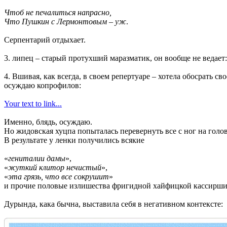
Чтоб не печалиться напрасно,
Что Пушкин с Лермонтовым – уж
.
Серпентарий отдыхает.
3. липец – старый протухший маразматик, он вообще не ведает:
4. Вшивая, как всегда, в своем репертуаре – хотела обосрать св
осуждаю копрофилов:
Your text to link...
Именно, блядь, осуждаю.
Но жидовская хуцпа попыталась перевернуть все с ног на голов
В результате у ленки получились всякие
«
гениталии дамы
»,
«
жуткий клитор нечистый
»,
«
эта грязь, что все сокрушит
»
и прочие половые излишества фригидной хайфицкой кассирши 
Дурында, кака бычна, выставила себя в негативном контексте: