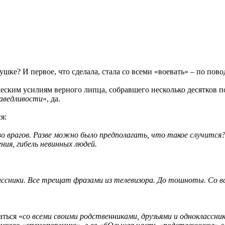
рушке? И первое, что сделала, стала со всеми «воевать» – по по
овеческим усилиям верного липца, собравшего несколько десятко
аведливости
», да.
я:
во врагов. Разве можно было предполагать, что такое случится
ия, гибель невинных людей.
ассники. Все трещат фразами из телевизора. До тошноты. Со вс
аться «
со всеми своими родственниками, друзьями и одноклассни