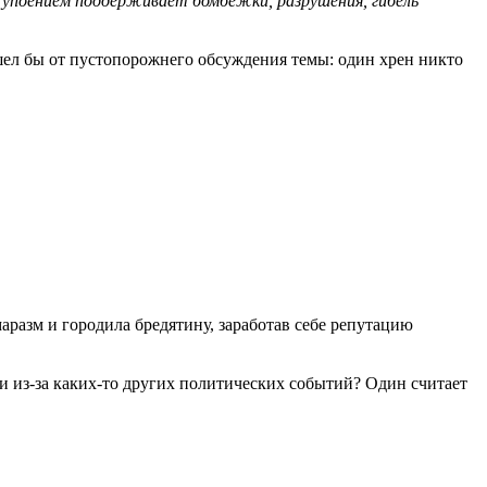
 упоением поддерживает бомбежки, разрушения, гибель
ушел бы от пустопорожнего обсуждения темы: один хрен никто
аразм и городила бредятину, заработав себе репутацию
ли из-за каких-то других политических событий? Один считает