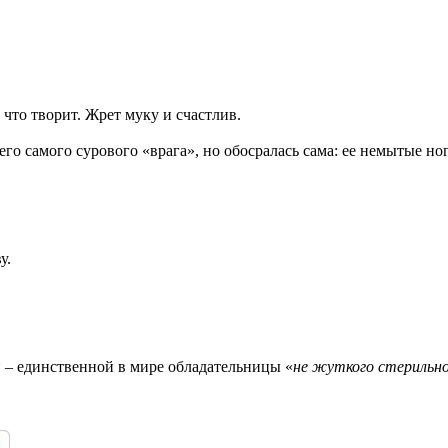
 что творит. Жрет муку и счастлив.
оего самого сурового «врага», но обосралась сама: ее немытые ног
у.
– единственной в мире обладательницы «
не жуткого стерильн