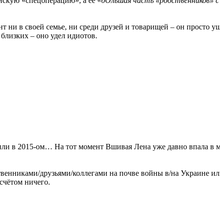
енскую «спецоперацию», а ее «
бОльшая часть «родственников» с
т ни в своей семье, ни среди друзей и товарищей – он просто 
 близких – оно удел идиотов.
 или в 2015-ом… На тот момент Вшивая Лена уже давно впала в м
дственниками/друзьями/коллегами на почве войны в/на Украине и
 счётом ничего.