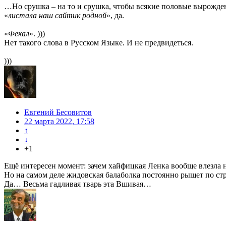
…Но срушка – на то и срушка, чтобы всякие половые вырожден
«
листала наш сайтик родной
», да.
«
Фекал
». )))
Нет такого слова в Русском Языке. И не предвидеться.
)))
Евгений Бесовитов
22 марта 2022, 17:58
↑
↓
+1
Ещё интересен момент: зачем хайфицкая Ленка вообще влезла на
Но на самом деле жидовская балаболка постоянно рыщет по стран
Да… Весьма гадливая тварь эта Вшивая…