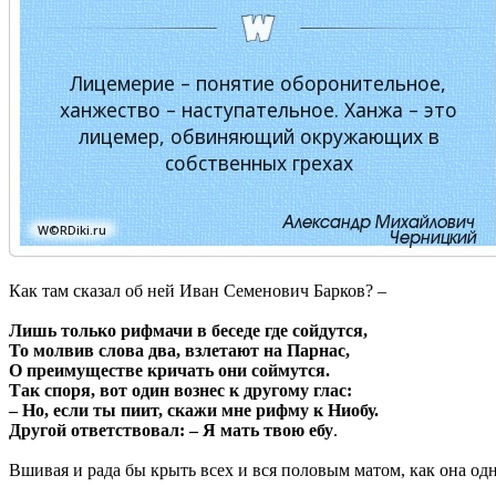
Как там сказал об ней Иван Семенович Барков? –
Лишь только рифмачи в беседе где сойдутся,
То молвив слова два, взлетают на Парнас,
О преимуществе кричать они соймутся.
Так споря, вот один вознес к другому глас:
– Но, если ты пиит, скажи мне рифму к Ниобу.
Другой ответствовал: – Я мать твою ебу
.
Вшивая и рада бы крыть всех и вся половым матом, как она одн