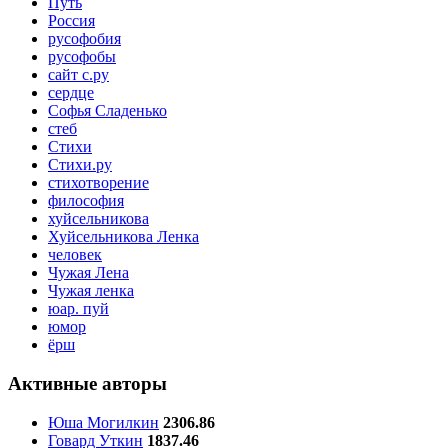
Путь
Россия
русофобия
русофобы
сайт с.ру
сердце
Софья Сладенько
стеб
Стихи
Стихи.ру
стихотворение
философия
хуйсельникова
Хуйсельникова Ленка
человек
Чужая Лена
Чужая ленка
юар. пуй
юмор
ёрш
Активные авторы
Юша Могилкин
2306.86
Говард Уткин
1837.46