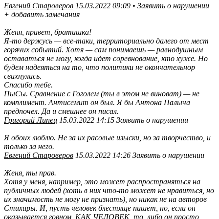
Евгений Староверов
15.03.2022 09:09 • Заявить о нарушении
+ добавить замечания
Женя, привет, братишка!
Я-то держусь — все-таки, территориально далего от мест
горячих событий. Хотя — сам понимаешь — равнодушным
оставаться не могу, когда идет соревнование, кто хуже. Но
будем надеяться на то, что политики не окончательнор
свихнулись.
Спасибо тебе.
ПыСы. Сравнение с Гоголем (ты в этом не виноват) — не
комплимент. Антисемит он был. Я бы Антона Палыча
предпочел. Да и смешнее он писал.
Григорий Липец
15.03.2022 14:15 Заявить о нарушении
Я обоих люблю. Не за их расовые изыски, но за творчество, и
только за него.
Евгений Староверов
15.03.2022 14:26 Заявить о нарушении
Женя, ты прав.
Хотя у меня, например, это может распространяться на
публичных людей (хоть в них что-то может не нравиться, но
их значимость не могу не признать), но никак не на авторов
Стихиры. И, пусть человек блестяще пишет, но, если он
оказывается говном, КАК ЧЕЛОВЕК, то, либо он просто