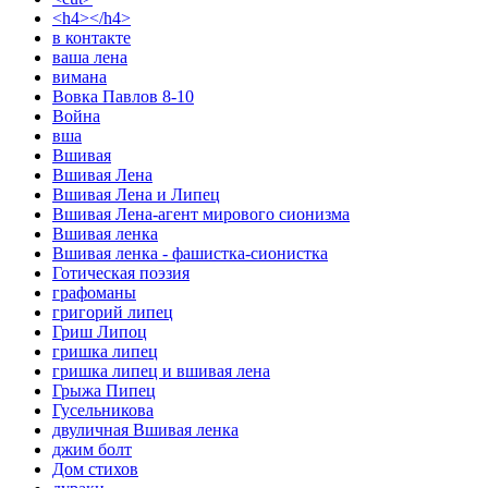
<h4></h4>
в контакте
ваша лена
вимана
Вовка Павлов 8-10
Война
вша
Вшивая
Вшивая Лена
Вшивая Лена и Липец
Вшивая Лена-агент мирового сионизма
Вшивая ленка
Вшивая ленка - фашистка-сионистка
Готическая поэзия
графоманы
григорий липец
Гриш Липоц
гришка липец
гришка липец и вшивая лена
Грыжа Пипец
Гусельникова
двуличная Вшивая ленка
джим болт
Дом стихов