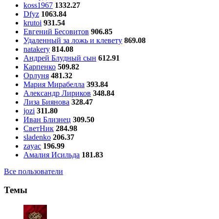
koss1967
1332.27
Dfyz
1063.84
krutoi
931.54
Евгений Бесовитов
906.85
Удаленный за ложь и клевету
869.08
natakery
814.08
Андрей Блудный сын
612.91
Карпенко
509.82
Орлуня
481.32
Мария Мирабелла
393.84
Александр Лириков
348.84
Лиза Биянова
328.47
jozi
311.80
Иван Близнец
309.50
СветНик
284.98
sladenko
206.37
zayac
196.99
Амалия Исильда
181.83
Все пользователи
Темы