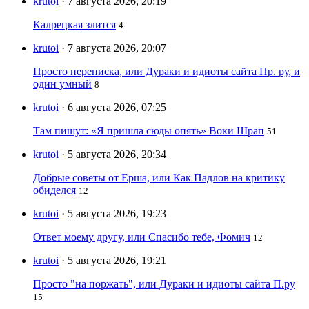
krutoi
· 7 августа 2026, 20:19
Калрецкая злится
4
krutoi
· 7 августа 2026, 20:07
Просто переписка, или Дураки и идиоты сайта Пр. ру, и
один умный
8
krutoi
· 6 августа 2026, 07:25
Там пишут: «Я пришла сюды опять» Воки Шрап
51
krutoi
· 5 августа 2026, 20:34
Добрые советы от Ерша, или Как Падлов на критику
обиделся
12
krutoi
· 5 августа 2026, 19:23
Ответ моему другу, или Спасибо тебе, Фомич
12
krutoi
· 5 августа 2026, 19:21
Просто "на поржать", или Дураки и идиоты сайта П.ру
15