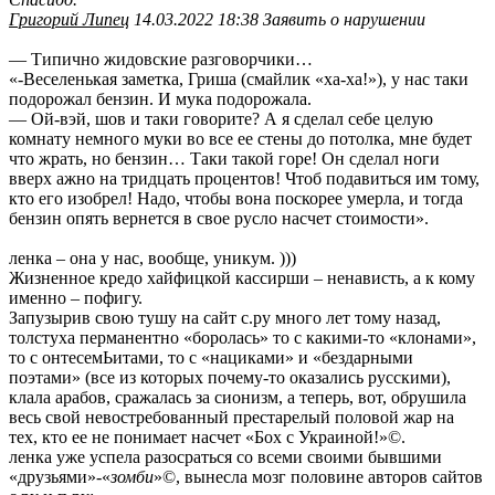
Григорий Липец
14.03.2022 18:38 Заявить о нарушении
— Типично жидовские разговорчики…
«-Веселенькая заметка, Гриша (смайлик «ха-ха!»), у нас таки
подорожал бензин. И мука подорожала.
— Ой-вэй, шов и таки говорите? А я сделал себе целую
комнату немного муки во все ее стены до потолка, мне будет
что жрать, но бензин… Таки такой горе! Он сделал ноги
вверх ажно на тридцать процентов! Чтоб подавиться им тому,
кто его изобрел! Надо, чтобы вона поскорее умерла, и тогда
бензин опять вернется в свое русло насчет стоимости».
ленка – она у нас, вообще, уникум. )))
Жизненное кредо хайфицкой кассирши – ненависть, а к кому
именно – пофигу.
Запузырив свою тушу на сайт с.ру много лет тому назад,
толстуха перманентно «боролась» то с какими-то «клонами»,
то с онтесемЬитами, то с «нациками» и «бездарными
поэтами» (все из которых почему-то оказались русскими),
клала арабов, сражалась за сионизм, а теперь, вот, обрушила
весь свой невостребованный престарелый половой жар на
тех, кто ее не понимает насчет «Бох с Украиной!»©.
ленка уже успела разосраться со всеми своими бывшими
«друзьями»-«
зомби
»©, вынесла мозг половине авторов сайтов