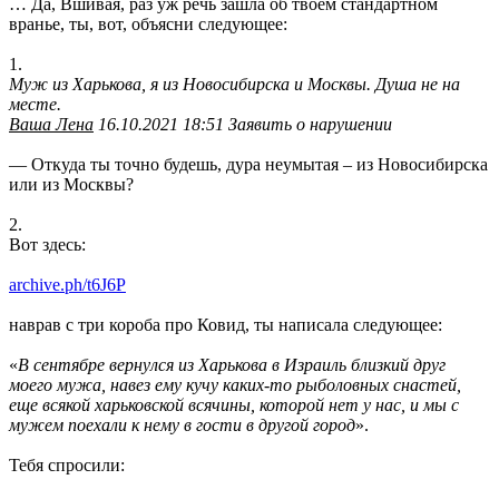
… Да, Вшивая, раз уж речь зашла об твоем стандартном
вранье, ты, вот, объясни следующее:
1.
Муж из Харькова, я из Новосибирска и Москвы. Душа не на
месте.
Ваша Лена
16.10.2021 18:51 Заявить о нарушении
— Откуда ты точно будешь, дура неумытая – из Новосибирска
или из Москвы?
2.
Вот здесь:
archive.ph/t6J6P
наврав с три короба про Ковид, ты написала следующее:
«
В сентябре вернулся из Харькова в Израиль близкий друг
моего мужа, навез ему кучу каких-то рыболовных снастей,
еще всякой харьковской всячины, которой нет у нас, и мы с
мужем поехали к нему в гости в другой город
».
Тебя спросили: