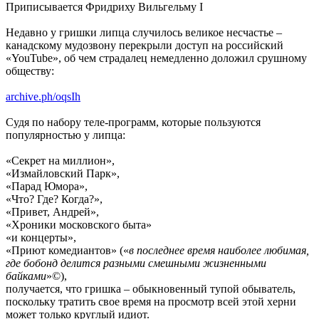
Приписывается Фридриху Вильгельму I
Недавно у гришки липца случилось великое несчастье –
канадскому мудозвону перекрыли доступ на российский
«YouTube», об чем страдалец немедленно доложил срушному
обществу:
archive.ph/oqsIh
Судя по набору теле-программ, которые пользуются
популярностью у липца:
«Секрет на миллион»,
«Измайловский Парк»,
«Парад Юмора»,
«Что? Где? Когда?»,
«Привет, Андрей»,
«Хроники московского быта»
«и концерты»,
«Приют комедиантов» («
в последнее время наиболее любимая,
где бобонд делится разными смешными жизненными
байками
»©),
получается, что гришка – обыкновенный тупой обыватель,
поскольку тратить свое время на просмотр всей этой херни
может только круглый идиот.