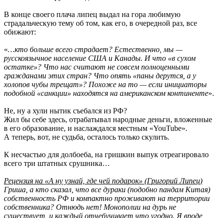
В конце своего плача липец выдал на гора любимую
страдальческую тему об том, как его, в очередной раз, все
обижают:
«
…кто больше всего страдает? Естественно, мы —
русскоязычное население США и Канады. И что «в сухом
остатке»? Что нас считают не совсем полноценными
гражданами этих стран? Что опять «паны дерутся, а у
холопов чубы трещат»? Похоже на то — если инициаторы
подобной «санкции» находятся на американском континенте
».
Не, ну а хули нытик съебался из РФ?
Жил бы себе здесь, отрабатывал народные деньги, вложенные
в его образование, и наслаждался местным «YouTube».
А теперь, вот, не судьба, осталось только скулить.
К несчастью для долбоеба, на гришкин выпук отреагировало
всего три штатных срушника…
Рецензия на «А ну узнай, где чей подарок» (Григорий Липец)
Гриша, а кто сказал, что все дураки (подобно пандам Китая)
собственность РФ и компактно проживают на территории
собственника? Отнюдь нет! Монополии на дурь не
существует, и каждый отчебучивает что угодно. Я вроде