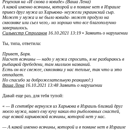
Рецензия на «И снова о ковиде» (Ваша Лена)
А какой именно всячины, которой и в помине нет в Израиле
привез друг мужа из Харькова- неужели украинский сыр.
Может у мужа и не было ковида- может продуло на
сквозняке или сьел чего,- но хорошо что все благополучно
завершилось.
Сильвестр Строганов
16.10.2021 13:19 • Заявить о нарушении
Ты, типа, ответила:
Привет, Боря.
Насчет всячины — надо у мужа спросить, я не разбираюсь в
рыбацкой дребедени, там миллион названий.
Есть он все свежее, сквозняки у нас теплые, так что и это
отпадает.
Но спасибо за доброжелательную реакцию!:)
Ваша Лена
16.10.2021 13:48 Заявить о нарушении
Давай еще раз, для тебя тупой:
«
— В сентябре вернулся из Харькова в Израиль близкий друг
моего мужа, навез ему кучу каких-то рыболовных снастей,
еще всякой харьковской всячины, которой нет у нас.
— А какой именно всячины, которой и в помине нет в Израиле