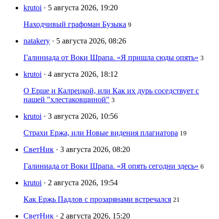
krutoi
· 5 августа 2026, 19:20
Находчивый графоман Бузыка
9
natakery
· 5 августа 2026, 08:26
Галиниада от Воки Шрапа. «Я пришла сюды опять»
3
krutoi
· 4 августа 2026, 18:12
О Ерше и Калрецкой, или Как их дурь соседствует с
нашей "хлестаковщиной"
3
krutoi
· 3 августа 2026, 10:56
Страхи Ержа, или Новые видения плагиатора
19
СветНик
· 3 августа 2026, 08:20
Галиниада от Воки Шрапа. «Я опять сегодни здесь»
6
krutoi
· 2 августа 2026, 19:54
Как Ержь Падлов с прозарянами встречался
21
СветНик
· 2 августа 2026, 15:20