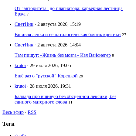
От "авторитета" до плагиатора: карьерная лестница
Ержа
7
СветНик
· 2 августа 2026, 15:19
Вшивая ленка и ее патологическая боязнь критики
27
СветНик
· 2 августа 2026, 14:04
Там пишут: «Жизнь без мозга» Изя Вайснегер
9
krutoi
· 29 июля 2026, 19:05
Ещё раз о "русской" Корецкой
29
krutoi
· 28 июля 2026, 19:31
Баллада про вшивую без обсценной лексики, без
единого матерного слова
11
Весь эфир
·
RSS
Теги
<cut>