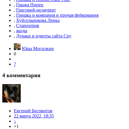
,
Грыжа Пипец
,
Григорий-нелауреат
,
Гришка и компания и прочая фейкомания
,
Хуйсельникова Ленка
,
Старохеров
,
жиды
,
Дураки и идиоты сайта Сру
Юша Могилкин
0
?
4
комментария
Евгений Бесовитов
22 марта 2022, 18:35
↓
+1