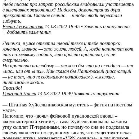
тебе писала про запрет российским владельцам участвовать
в выставках животных? Надеюсь, демонстрация дури
прекратится. Главное сейчас — чтобы люди перестали
гибнуть.
Елена Гусельникова
14.03.2022 18:45 • Заявить о нарушении
+ добавить замечания
Леночка, я уже ответил твоей тезке и тебе повторю:
конечно, главное — это жизнь людей. А, когда начинают вот
так по-мелкому гадить, это просто противно, но не
смертельно.
Но противно по-любому — от кого бы это ни исходило — от
«нас» или от «них». Как сказал бы Паниковский (настоящий
— не тот, что псевдонимом пользовался ), «жалкие,
ничтожные люди».
Спасибо!
Григорий Липец
14.03.2022 18:49 Заявить о нарушении
— Штатная Хуйсельниковская мутотень – фигня на постном
масле.
Напомню, что «дочь» фейковой пукановской вдовы –
«компьютерный хений», а сама Хуйсельникова на каждом
углу сыплет IT-терминами, но почему-то она не подсказала
своему «коллеге» по срушному кагалу, что существует некая
полезная штука, называется «VPN-сервисы»; а для дураков