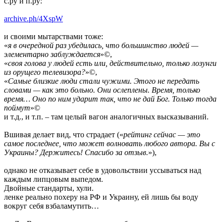
с.ру и п.ру:
archive.ph/4XspW
и своими мытарствами тоже:
«
я в очередной раз убедилась, что большинство людей —
элементарно заблуждается
»©,
«
своя голова у людей есть или, действительно, только лозунги
из орущего телевизора?
»©,
«
Самые близкие люди стали чужими. Этого не передать
словами — как это больно. Они ослеплены. Время, только
время… Оно по ним ударит так, что не дай Бог. Только тогда
поймут
»©
и т.д., и т.п. – там целый вагон аналогичных высказываний.
Вшивая делает вид, что страдает («
рейтинг сейчас — это
самое последнее, что может волновать любого автора. Вы с
Украины? Держитесь! Спасибо за отзыв.
»),
однако не отказывает себе в удовольствии уссываться над
каждым липцовым выпедом.
Двойные стандарты, хули.
ленке реально похеру на РФ и Украину, ей лишь бы воду
вокруг себя взбаламутить…