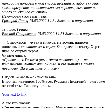
никогда не попадет в мой список избранных, либо, в случае
моего прозрения относительно его персоны, вылетит из
этого списка «со свистом».
Некоторые уже вылетели.
Григорий Липец
15.03.2022 14:34 Заявить о нарушении
Ты прав, Гриша
Евгений Староверов
15.03.2022 14:51 Заявить о нарушении
— Старохеров – чувак в минусе, метроман, напрочь
лишенный «
поэтического слуха
»© и далее по тексту. Хер с
ним, со старым хером.
Читаем липца:
«
Сравнение с Гоголем (ты в этом не виноват) — не
комплимент. Антисемит он был. Я бы Антона Палыча
предпочел. Да и смешнее он писал
».
Пиздец. «
Гоголь – онтисемЬит
».
Впрочем, наверное, 100% всех Русских Писателей – они тоже
отесемЬиты. Так получилось…
Your text to link...
А это кто сказал:
«
Такие писатели, как Лесков и Максимов не могут иметь у