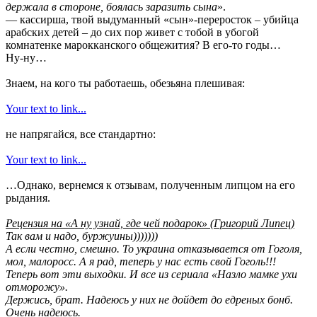
держала в стороне, боялась заразить сына
».
— кассирша, твой выдуманный «сын»-переросток – убийца
арабских детей – до сих пор живет с тобой в убогой
комнатенке марокканского общежития? В его-то годы…
Ну-ну…
Знаем, на кого ты работаешь, обезьяна плешивая:
Your text to link...
не напрягайся, все стандартно:
Your text to link...
…Однако, вернемся к отзывам, полученным липцом на его
рыдания.
Рецензия на «А ну узнай, где чей подарок» (Григорий Липец)
Так вам и надо, буржуины)))))))
А если честно, смешно. То украина отказывается от Гоголя,
мол, малоросс. А я рад, теперь у нас есть свой Гоголь!!!
Теперь вот эти выходки. И все из сериала «Назло мамке ухи
отморожу».
Держись, брат. Надеюсь у них не дойдет до едреных бонб.
Очень надеюсь.