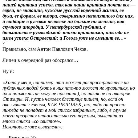
нашей критики успеха, так как наши критики почти все —
евреи, не знающие, чуждые русской коренной жизни, ее
духа, ее формы, ее юмора, совершенно непонятного для них,
и видящие в русском человеке ни больше ни меньше, как
скучного инородца. У петербургской публики, в
большинстве руководимой этими критиками, никогда не
имел успеха Островский; и Гоголь уже не смешит ее…
»
?
Правильно, сам Антон Павлович Чехов.
Липец в очередной раз обосрался…
Ну и:
«
Хотя у меня, например, это может распространяться на
публичных людей (хоть в них что-то может не нравиться, но
их значимость не могу не признать), но никак не на авторов
Стихиры. И, пусть человек блестяще пишет, но, если он
оказывается говном, КАК ЧЕЛОВЕК, то, либо он просто
никогда не попадет в мой список избранных, либо, в случае
моего прозрения относительно его персоны, вылетит из
этого списка «со свистом».
Некоторые уже вылетели
».
— Вот и все. )))