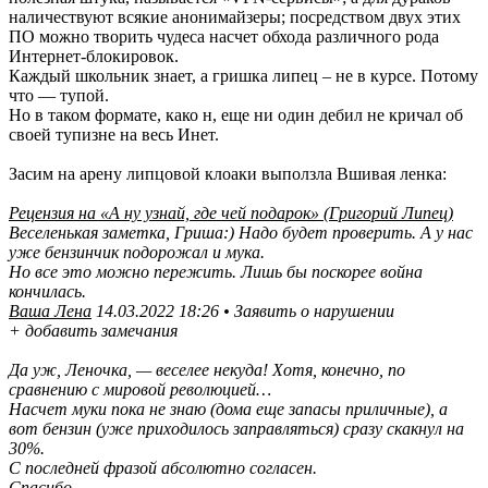
наличествуют всякие анонимайзеры; посредством двух этих
ПО можно творить чудеса насчет обхода различного рода
Интернет-блокировок.
Каждый школьник знает, а гришка липец – не в курсе. Потому
что — тупой.
Но в таком формате, како н, еще ни один дебил не кричал об
своей тупизне на весь Инет.
Засим на арену липцовой клоаки выползла Вшивая ленка:
Рецензия на «А ну узнай, где чей подарок» (Григорий Липец)
Веселенькая заметка, Гриша:) Надо будет проверить. А у нас
уже бензинчик подорожал и мука.
Но все это можно пережить. Лишь бы поскорее война
кончилась.
Ваша Лена
14.03.2022 18:26 • Заявить о нарушении
+ добавить замечания
Да уж, Леночка, — веселее некуда! Хотя, конечно, по
сравнению с мировой революцией…
Насчет муки пока не знаю (дома еще запасы приличные), а
вот бензин (уже приходилось заправляться) сразу скакнул на
30%.
С последней фразой абсолютно согласен.
Спасибо.