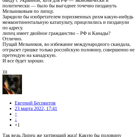
байду с Украиной, хотя для РФ — экономически и
политически — было бы выгоднее точечно пиздануть
Мельниковым по липцу.
Зарядили бы изобретателем порихменных рихм какую-нибудь
межконтинентальную катапульту, прицелились и пизданули
по адресу.
липец имеет двойное гражданство – РФ и Канады?
Отлично.
Пущай Мельников, во избежание международного скандала,
отгрызет гришке только российскую половину, совершенно не
претендую на канадскую.
И все будет хорошо.
)))
Евгений Бесовитов
23 марта 2022, 17:41
↑
↓
+1
Так ведь Липец же хитрющий жид! Какую бы половину