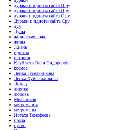
дураки
дураки и идиоты сайта П.ру
дураки и идиоты сайта Пру
дураки и идиоты сайта С.ру
Дураки и идиоты сайта Сру
дух
Душа
жидовская ложь
жиды
Жизнь
идиоты
история
Клуб тёти Вали Сидоровой
космос
Ленка Гусельникова
Ленка Хуйсельникова
Липец
лирика
любовь
Мельников
метромания
метроманы
Нотаха Темофеева
проза
путен