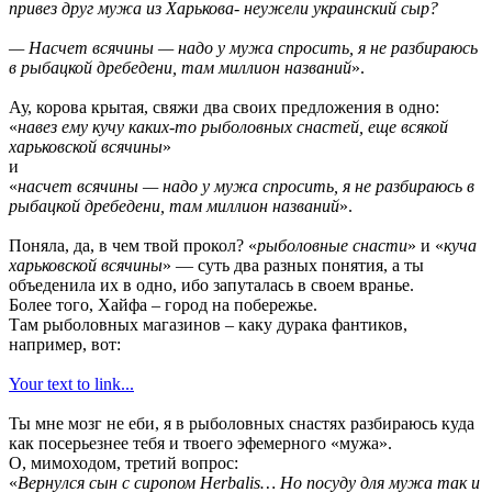
привез друг мужа из Харькова- неужели украинский сыр?
— Насчет всячины — надо у мужа спросить, я не разбираюсь
в рыбацкой дребедени, там миллион названий
».
Ау, корова крытая, свяжи два своих предложения в одно:
«
навез ему кучу каких-то рыболовных снастей, еще всякой
харьковской всячины
»
и
«
насчет всячины — надо у мужа спросить, я не разбираюсь в
рыбацкой дребедени, там миллион названий
».
Поняла, да, в чем твой прокол? «
рыболовные снасти
» и «
куча
харьковской всячины
» — суть два разных понятия, а ты
объеденила их в одно, ибо запуталась в своем вранье.
Более того, Хайфа – город на побережье.
Там рыболовных магазинов – каку дурака фантиков,
например, вот:
Your text to link...
Ты мне мозг не еби, я в рыболовных снастях разбираюсь куда
как посерьезнее тебя и твоего эфемерного «мужа».
О, мимоходом, третий вопрос:
«
Вернулся сын с сиропом Herbalis… Но посуду для мужа так и