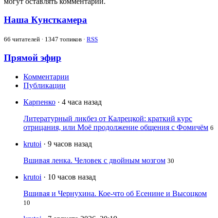
могут оставлять комментарии.
Наша Кунсткамера
66
читателей · 1347 топиков ·
RSS
Прямой эфир
Комментарии
Публикации
Карпенко
· 4 часа назад
Литературный ликбез от Калрецкой: краткий курс
отрицания, или Моё продолжение общения с Фомичём
6
krutoi
· 9 часов назад
Вшивая ленка. Человек с двойным мозгом
30
krutoi
· 10 часов назад
Вшивая и Чернухина. Кое-что об Есенине и Высоцком
10