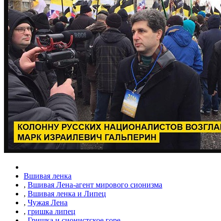
Вшивая ленка
,
Вшивая Лена-агент мирового сионизма
,
Вшивая ленка и Липец
,
Чужая Лена
,
гришка липец
,
Гришка и сионистское горе