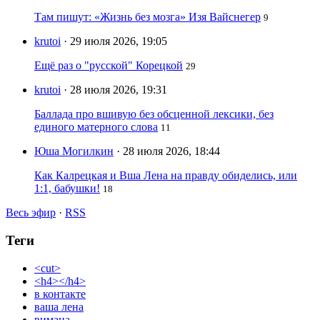
Там пишут: «Жизнь без мозга» Изя Вайснегер
9
krutoi
· 29 июля 2026, 19:05
Ещё раз о "русской" Корецкой
29
krutoi
· 28 июля 2026, 19:31
Баллада про вшивую без обсценной лексики, без
единого матерного слова
11
Юша Могилкин
· 28 июля 2026, 18:44
Как Калрецкая и Вша Лена на правду обиделись, или
1:1, бабушки!
18
Весь эфир
·
RSS
Теги
<cut>
<h4></h4>
в контакте
ваша лена
вимана