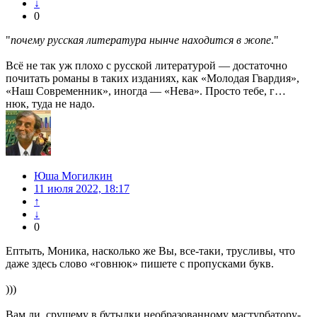
↓
0
"
почему русская литература нынче находится в жопе
."
Всё не так уж плохо с русской литературой — достаточно
почитать романы в таких изданиях, как «Молодая Гвардия»,
«Наш Современник», иногда — «Нева». Просто тебе, г…
нюк, туда не надо.
Юша Могилкин
11 июля 2022, 18:17
↑
↓
0
Ептыть, Моника, насколько же Вы, все-таки, трусливы, что
даже здесь слово «говнюк» пишете с пропусками букв.
)))
Вам ли, срущему в бутылки необразованному мастурбатору-