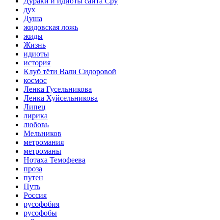
Дураки и идиоты сайта Сру
дух
Душа
жидовская ложь
жиды
Жизнь
идиоты
история
Клуб тёти Вали Сидоровой
космос
Ленка Гусельникова
Ленка Хуйсельникова
Липец
лирика
любовь
Мельников
метромания
метроманы
Нотаха Темофеева
проза
путен
Путь
Россия
русофобия
русофобы