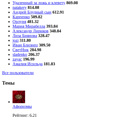
Удаленный за ложь и клевету
869.08
natakery
814.08
Андрей Блудный сын
612.91
Карпенко
509.82
Орлуня
481.32
Мария Мирабелла
393.84
Александр Лириков
348.84
Лиза Биянова
328.47
jozi
311.80
Иван Близнец
309.50
СветНик
284.98
sladenko
206.37
zayac
196.99
Амалия Исильда
181.83
Все пользователи
Темы
Aфоризмы
Рейтинг: 6.21