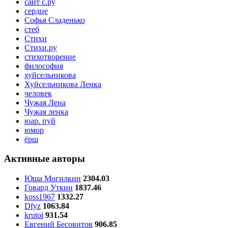
сайт с.ру
сердце
Софья Сладенько
стеб
Стихи
Стихи.ру
стихотворение
философия
хуйсельникова
Хуйсельникова Ленка
человек
Чужая Лена
Чужая ленка
юар. пуй
юмор
ёрш
Активные авторы
Юша Могилкин
2304.03
Говард Уткин
1837.46
koss1967
1332.27
Dfyz
1063.84
krutoi
931.54
Евгений Бесовитов
906.85