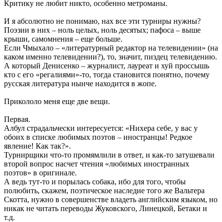
Критику не любит никто, особенно метроманы.
И я абсолютно не понимаю, нах все эти турниры нужны?
Поэзии в них – ноль целых, ноль десятых; пафоса – выше
крыши, самомнения – еще больше.
Если Чмыхало – «литературный редактор на телевидении» (на
каком именно телевидении?), то, значит, пиздец телевидению.
А который Денисенко – журналист, лауреат и хуй проссышь
кто с его «регалиями»-то, тогда становится понятно, почему
русская литература нынче находится в жопе.
Прикололо меня еще две вещи.
Первая.
Албул страдальчески интересуется: «Нихера себе, у вас у
обоих в списке любимых поэтов – иностранцы! Редкое
явление! Как так?».
Турнирщики что-то промямлили в ответ, и как-то затушевали
второй вопрос насчет чтения «любимых иностранных
поэтов» в оригинале.
А ведь тут-то и порылась собака, ибо для того, чтобы
полюбить, скажем, поэтическое наследие того же Вальтера
Скотта, нужно в совершенстве владеть английским языком, но
никак не читать переводы Жуковского, Линецкой, Бетаки и
т.д.