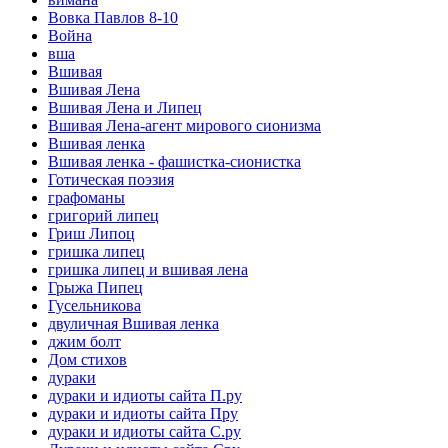
Вовка Павлов 8-10
Война
вша
Вшивая
Вшивая Лена
Вшивая Лена и Липец
Вшивая Лена-агент мирового сионизма
Вшивая ленка
Вшивая ленка - фашистка-сионистка
Готическая поэзия
графоманы
григорий липец
Гриш Липоц
гришка липец
гришка липец и вшивая лена
Грыжа Пипец
Гусельникова
двуличная Вшивая ленка
джим болт
Дом стихов
дураки
дураки и идиоты сайта П.ру
дураки и идиоты сайта Пру
дураки и идиоты сайта С.ру