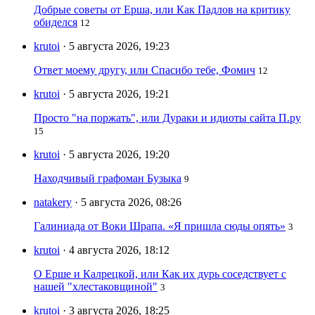
Добрые советы от Ерша, или Как Падлов на критику
обиделся
12
krutoi
· 5 августа 2026, 19:23
Ответ моему другу, или Спасибо тебе, Фомич
12
krutoi
· 5 августа 2026, 19:21
Просто "на поржать", или Дураки и идиоты сайта П.ру
15
krutoi
· 5 августа 2026, 19:20
Находчивый графоман Бузыка
9
natakery
· 5 августа 2026, 08:26
Галиниада от Воки Шрапа. «Я пришла сюды опять»
3
krutoi
· 4 августа 2026, 18:12
О Ерше и Калрецкой, или Как их дурь соседствует с
нашей "хлестаковщиной"
3
krutoi
· 3 августа 2026, 18:25