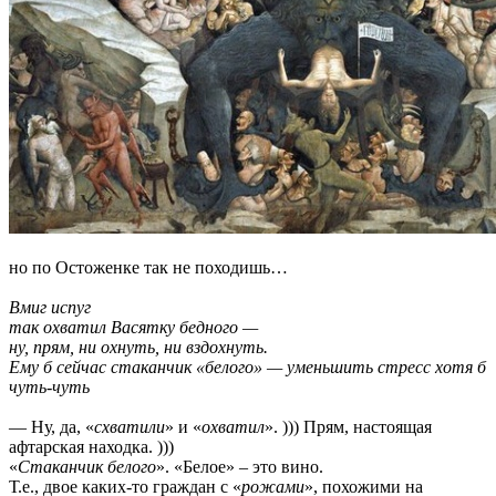
но по Остоженке так не походишь…
Вмиг испуг
так охватил Васятку бедного —
ну, прям, ни охнуть, ни вздохнуть.
Ему б сейчас стаканчик «белого» — уменьшить стресс хотя б
чуть-чуть
— Ну, да, «
схватили
» и «
охватил
». ))) Прям, настоящая
афтарская находка. )))
«
Стаканчик белого
». «Белое» – это вино.
Т.е., двое каких-то граждан с «
рожами
», похожими на