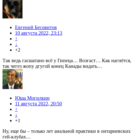
Евгений Бесовитов
10 августа 2022, 23:13
↑
↓
+2
Так ведь гасшатано всё у Гипеца… Возгаст… Как нагнётся,
так чегез жопу дгугой конец Канады видать…
Юша Могилкин
11 августа 2022, 20:50
↑
↓
+1
Ну, еще бы – только лет анальной практики в онтариевских
гей-клубах…