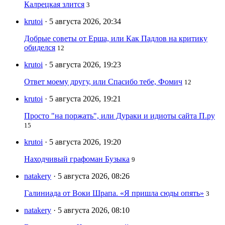
Калрецкая злится
3
krutoi
· 5 августа 2026, 20:34
Добрые советы от Ерша, или Как Падлов на критику
обиделся
12
krutoi
· 5 августа 2026, 19:23
Ответ моему другу, или Спасибо тебе, Фомич
12
krutoi
· 5 августа 2026, 19:21
Просто "на поржать", или Дураки и идиоты сайта П.ру
15
krutoi
· 5 августа 2026, 19:20
Находчивый графоман Бузыка
9
natakery
· 5 августа 2026, 08:26
Галиниада от Воки Шрапа. «Я пришла сюды опять»
3
natakery
· 5 августа 2026, 08:10