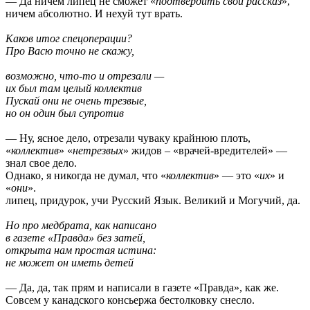
— Да ничем липец не сможет «
подтвердить свой рассказ
»,
ничем абсолютно. И нехуй тут врать.
Каков итог спецоперации?
Про Васю точно не скажу,
возможно, что-то и отрезали —
их был там целый коллектив
Пускай они не очень трезвые,
но он один был супротив
— Ну, ясное дело, отрезали чуваку крайнюю плоть,
«
коллектив
» «
нетрезвых
» жидов – «врачей-вредителей» —
знал свое дело.
Однако, я никогда не думал, что «
коллектив
» — это «
их
» и
«
они
».
липец, придурок, учи Русский Язык. Великий и Могучий, да.
Но про медбрата, как написано
в газете «Правда» без затей,
открыта нам простая истина:
не может он иметь детей
— Да, да, так прям и написали в газете «Правда», как же.
Совсем у канадского консьержа бестолковку снесло.