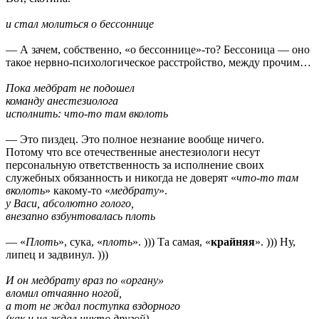
и стал молиться о бессоннице
— А зачем, собственно, «о бессоннице»-то? Бессоница — оно
такое нервно-психологическое расстройство, между прочим…
Пока медбрат не подошел
команду анестезиолога
исполнить: что-то там вколоть
— Это пиздец. Это полное незнание вообще ничего.
Потому что все отечественные анестезиологи несут
персональную ответственность за исполнение своих
служебных обязанность и никогда не доверят «
что-то там
вколоть
» какому-то «
медбрату
».
у Васи, абсолютно голого,
внезапно взбунтовалась плоть
— «
Плоть
», сука, «
плоть
». ))) Та самая, «
крайняя
». ))) Ну,
липец и задвинул. )))
И он медбрату враз по «органу»
вломил отчаянно ногой,
а тот не ждал поступка вздорного
(как и не ждал никто другой)