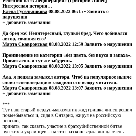
Рецензия на «Спецоперация» (Григорий Липец)
Интересная история…
Елена Гусельникова
08.08.2022 06:15 • Заявить о
нарушении
+ добавить замечания
Да бред же! Неинтересный, глупый бред. Чего добивался
автор, сочиняя его?
Марта Скавронская
08.08.2022 12:59 Заявить о нарушении
Произведение из категории «без цвета, без вкуса и запаха».
Прочитаешь и тут же забудешь.
Марта Скавронская
08.08.2022 13:05 Заявить о нарушении
Ааа, я поняла замысел автора. Чтоб на популярное нынче
слово «спецоперация» заходили ото всюду читатели.
Марта Скавронская
08.08.2022 13:07 Заявить о нарушении
+ добавить замечания
***
Тут наш старый пердун-маразматик жид гришка липец решил
повыебываться и, сидя в Онтарио, жируя на российскую
пенсию,
принять, так сказать, участие в братоубийственной битве
русских и украинцев – на этот раз консьержа липца очень