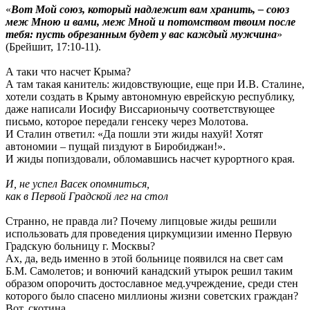
«
Вот Мой союз, который надлежит вам хранить, – союз
меж Мною и вами, меж Мной и потомством твоим после
тебя: пусть обрезанным будет у вас каждый мужчина
»
(Брейшит, 17:10-11).
А таки что насчет Крыма?
А там такая канитель: жидовствующие, еще при И.В. Сталине,
хотели создать в Крыму автономную еврейскую республику,
даже написали Иосифу Виссарионычу соответствующее
письмо, которое передали генсеку через Молотова.
И Сталин ответил: «Да пошли эти жиды нахуй! Хотят
автономии – пущай пиздуют в Биробиджан!».
И жиды попиздовали, обломавшись насчет курортного края.
И, не успел Васек опомниться,
как в Первой Градской лег на стол
Странно, не правда ли? Почему липцовые жиды решили
использовать для проведения циркумцизии именно Первую
Градскую больницу г. Москвы?
Ах, да, ведь именно в этой больнице появился на свет сам
Б.М. Самолетов; и вонючий канадский утырок решил таким
образом опорочить достославное мед.учреждение, среди стен
которого было спасено миллионы жизни советских граждан?
Вот, скотина.