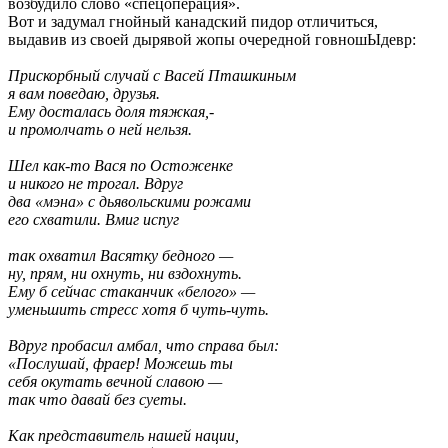
возбудило слово «спецоперация».
Вот и задумал гнойный канадский пидор отличиться,
выдавив из своей дырявой жопы очередной говношЫдевр:
Прискорбный случай с Васей Пташкиным
я вам поведаю, друзья.
Ему досталась доля тяжкая,-
и промолчать о ней нельзя.
Шел как-то Вася по Остоженке
и никого не трогал. Вдруг
два «мэна» с дьявольскими рожами
его схватили. Вмиг испуг
так охватил Васятку бедного —
ну, прям, ни охнуть, ни вздохнуть.
Ему б сейчас стаканчик «белого» —
уменьшить стресс хотя б чуть-чуть.
Вдруг пробасил амбал, что справа был:
«Послушай, фраер! Можешь ты
себя окутать вечной славою —
так что давай без суеты.
Как представитель нашей нации,