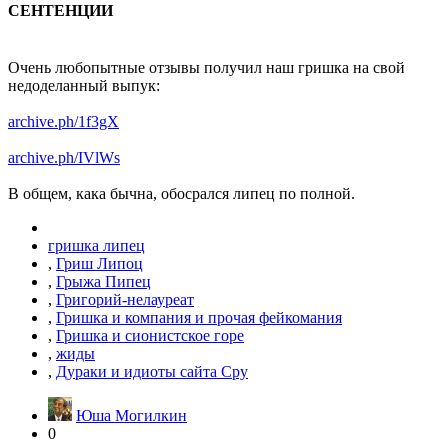
СЕНТЕНЦИИ
Очень любопытные отзывы получил наш гришка на свой
недоделанный выпук:
archive.ph/1f3gX
archive.ph/IVlWs
В общем, кака бычна, обосрался липец по полной.
гришка липец
,
Гриш Липоц
,
Грыжа Пипец
,
Григорий-нелауреат
,
Гришка и компания и прочая фейкомания
,
Гришка и сионистское горе
,
жиды
,
Дураки и идиоты сайта Сру
Юша Могилкин
0