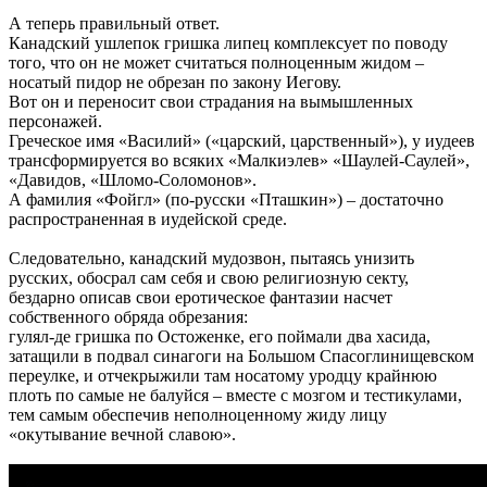
А теперь правильный ответ.
Канадский ушлепок гришка липец комплексует по поводу
того, что он не может считаться полноценным жидом –
носатый пидор не обрезан по закону Иегову.
Вот он и переносит свои страдания на вымышленных
персонажей.
Греческое имя «Василий» («царский, царственный»), у иудеев
трансформируется во всяких «Малкиэлев» «Шаулей-Саулей»,
«Давидов, «Шломо-Соломонов».
А фамилия «Фойгл» (по-русски «Пташкин») – достаточно
распространенная в иудейской среде.
Следовательно, канадский мудозвон, пытаясь унизить
русских, обосрал сам себя и свою религиозную секту,
бездарно описав свои еротическое фантазии насчет
собственного обряда обрезания:
гулял-де гришка по Остоженке, его поймали два хасида,
затащили в подвал синагоги на Большом Спасоглинищевском
переулке, и отчекрыжили там носатому уродцу крайнюю
плоть по самые не балуйся – вместе с мозгом и тестикулами,
тем самым обеспечив неполноценному жиду лицу
«окутывание вечной славою».