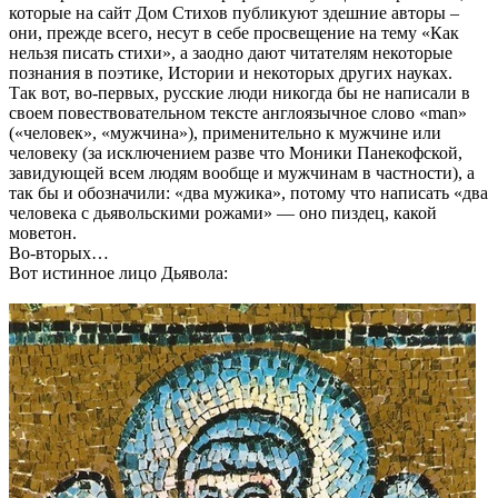
которые на сайт Дом Стихов публикуют здешние авторы –
они, прежде всего, несут в себе просвещение на тему «Как
нельзя писать стихи», а заодно дают читателям некоторые
познания в поэтике, Истории и некоторых других науках.
Так вот, во-первых, русские люди никогда бы не написали в
своем повествовательном тексте англоязычное слово «man»
(«человек», «мужчина»), применительно к мужчине или
человеку (за исключением разве что Моники Панекофской,
завидующей всем людям вообще и мужчинам в частности), а
так бы и обозначили: «два мужика», потому что написать «два
человека с дьявольскими рожами» — оно пиздец, какой
моветон.
Во-вторых…
Вот истинное лицо Дьявола: