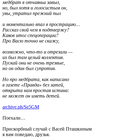
медбрат в отчаяньи завыл,
но, был хотя и голосистым он,
увы, утратил прежний пыл
и моментально впал в прострацию…
Рассказ свой чем я подтвержу?
Каков итог спецоперации?
Про Васю точно не скажу,
возможно, что-то и отрезали —
их был там целый коллектив.
Пускай они не очень трезвые,
но он один был супротив.
Но про медбрата, как написано
в газете «Правда» без затей,
открыта нам простая истина:
не может он иметь детей.
archive.ph/Se5GM
Поехали…
Прискорбный случай с Васей Пташкиным
я вам поведаю, друзья.