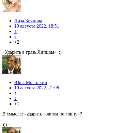
Лиза Биянова
10 августа 2022, 18:51
↑
↓
+2
«Ударить в грязь Липцом». :)
Юша Могилкин
10 августа 2022, 21:08
↑
↓
+1
В смысле: «ударить говном по говну»?
)))