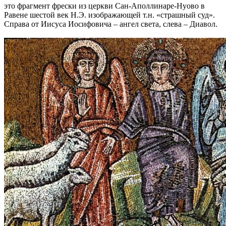
это фрагмент фрески из церкви Сан-Аполлинаре-Нуово в
Равене шестой век Н.Э. изображающей т.н. «страшный суд».
Справа от Иисуса Иосифовича – ангел света, слева – Диавол.