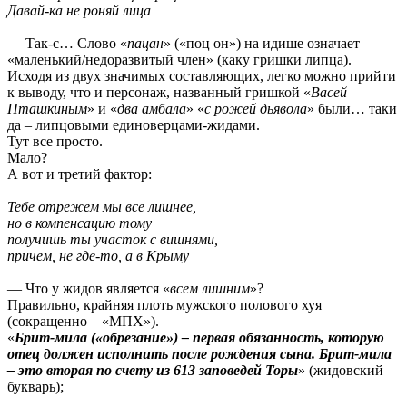
Давай-ка не роняй лица
— Так-с… Слово «
пацан
» («поц он») на идише означает
«маленький/недоразвитый член» (каку гришки липца).
Исходя из двух значимых составляющих, легко можно прийти
к выводу, что и персонаж, названный гришкой «
Васей
Пташкиным
» и «
два амбала
» «
с рожей дьявола
» были… таки
да – липцовыми единоверцами-жидами.
Тут все просто.
Мало?
А вот и третий фактор:
Тебе отрежем мы все лишнее,
но в компенсацию тому
получишь ты участок с вишнями,
причем, не где-то, а в Крыму
— Что у жидов является «
всем лишним
»?
Правильно, крайняя плоть мужского полового хуя
(сокращенно – «МПХ»).
«
Брит-мила («обрезание») – первая обязанность, которую
отец должен исполнить после рождения сына. Брит-мила
– это вторая по счету из 613 заповедей Торы
» (жидовский
букварь);