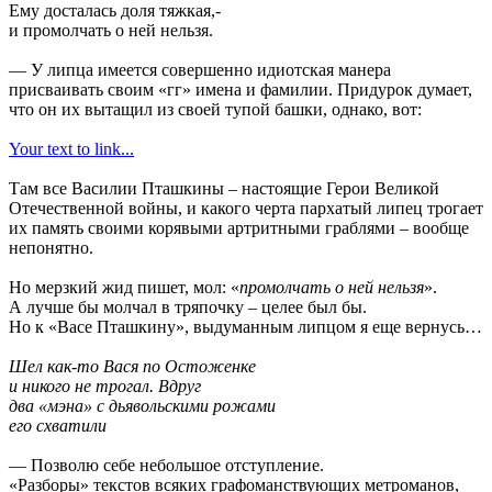
Ему досталась доля тяжкая,-
и промолчать о ней нельзя.
— У липца имеется совершенно идиотская манера
присваивать своим «гг» имена и фамилии. Придурок думает,
что он их вытащил из своей тупой башки, однако, вот:
Your text to link...
Там все Василии Пташкины – настоящие Герои Великой
Отечественной войны, и какого черта пархатый липец трогает
их память своими корявыми артритными граблями – вообще
непонятно.
Но мерзкий жид пишет, мол: «
промолчать о ней нельзя
».
А лучше бы молчал в тряпочку – целее был бы.
Но к «Васе Пташкину», выдуманным липцом я еще вернусь…
Шел как-то Вася по Остоженке
и никого не трогал. Вдруг
два «мэна» с дьявольскими рожами
его схватили
— Позволю себе небольшое отступление.
«Разборы» текстов всяких графоманствующих метроманов,