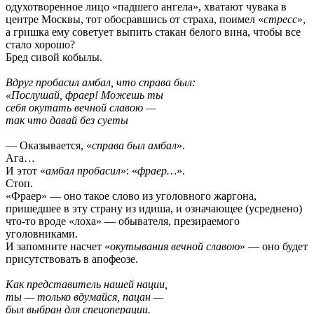
одухотворенное лицо «падшего ангела», хватают чувака в
центре Москвы, тот обосравшись от страха, поимел «
стресс
»,
а гришка ему советует выпить стакан белого вина, чтобы все
стало хорошо?
Бред сивой кобылы.
Вдруг пробасил амбал, что справа был:
«Послушай, фраер! Можешь ты
себя окутать вечной славою —
так что давай без суеты
— Оказывается, «
справа был амбал
».
Ага…
И этот «
амбал пробасил
»: «
фраер…
».
Стоп.
«Фраер» — оно такое слово из уголовного жаргона,
пришедшее в эту страну из идиша, и означающее (усреднено)
что-то вроде «лоха» — обывателя, презираемого
уголовниками.
И запомните насчет «
окутывания вечной славою
» — оно будет
присутствовать в апофеозе.
Как представитель нашей нации,
ты — только вдумайся, пацан —
был выбран для спецоперации.