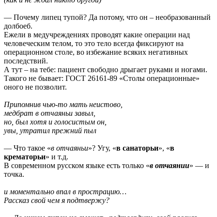
— Почему липец тупой? Да потому, что он – необразованный
долбоеб.
Ежели в медучреждениях проводят какие операции над
человеческим телом, то это тело всегда фиксируют на
операционном столе, во избежание всяких негативных
последствий.
А тут – на тебе: пациент свободно дрыгает руками и ногами.
Такого не бывает: ГОСТ 26161-89 «Столы операционные»
оного не позволит.
Припомнив чью-то мать неистово,
медбрат в отчаяньи завыл,
но, был хотя и голосистым он,
увы, утратил прежний пыл
— Что такое «
в отчаяньи
»? Угу, «
в санаторьи
», «
в
крематорьи
» и т.д.
В современном русском языке есть только «
в отчаянии
» — и
точка.
и моментально впал в прострацию…
Рассказ свой чем я подтвержу?