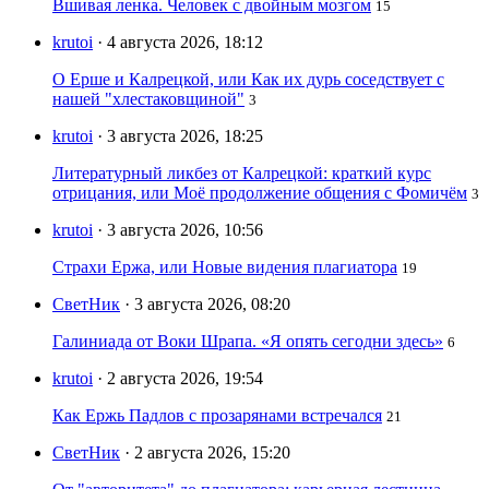
Вшивая ленка. Человек с двойным мозгом
15
krutoi
· 4 августа 2026, 18:12
О Ерше и Калрецкой, или Как их дурь соседствует с
нашей "хлестаковщиной"
3
krutoi
· 3 августа 2026, 18:25
Литературный ликбез от Калрецкой: краткий курс
отрицания, или Моё продолжение общения с Фомичём
3
krutoi
· 3 августа 2026, 10:56
Страхи Ержа, или Новые видения плагиатора
19
СветНик
· 3 августа 2026, 08:20
Галиниада от Воки Шрапа. «Я опять сегодни здесь»
6
krutoi
· 2 августа 2026, 19:54
Как Ержь Падлов с прозарянами встречался
21
СветНик
· 2 августа 2026, 15:20