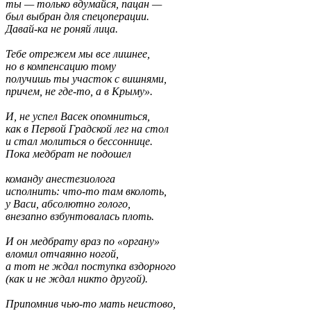
ты — только вдумайся, пацан —
был выбран для спецоперации.
Давай-ка не роняй лица.
Тебе отрежем мы все лишнее,
но в компенсацию тому
получишь ты участок с вишнями,
причем, не где-то, а в Крыму».
И, не успел Васек опомниться,
как в Первой Градской лег на стол
и стал молиться о бессоннице.
Пока медбрат не подошел
команду анестезиолога
исполнить: что-то там вколоть,
у Васи, абсолютно голого,
внезапно взбунтовалась плоть.
И он медбрату враз по «органу»
вломил отчаянно ногой,
а тот не ждал поступка вздорного
(как и не ждал никто другой).
Припомнив чью-то мать неистово,