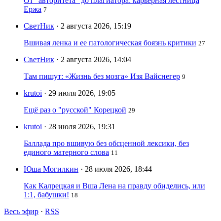
От "авторитета" до плагиатора: карьерная лестница
Ержа
7
СветНик
· 2 августа 2026, 15:19
Вшивая ленка и ее патологическая боязнь критики
27
СветНик
· 2 августа 2026, 14:04
Там пишут: «Жизнь без мозга» Изя Вайснегер
9
krutoi
· 29 июля 2026, 19:05
Ещё раз о "русской" Корецкой
29
krutoi
· 28 июля 2026, 19:31
Баллада про вшивую без обсценной лексики, без
единого матерного слова
11
Юша Могилкин
· 28 июля 2026, 18:44
Как Калрецкая и Вша Лена на правду обиделись, или
1:1, бабушки!
18
Весь эфир
·
RSS