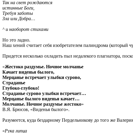
Так на свет рождаются
истинные Боги,
Требуя заботы
Зла или Добра…
^ и наоборот стихами
Но это ладно.
Наш хений считает себя изобретателем палиндрома (который ч
Придется несколько охладить пыл недалекого плагиатора, поск
«
Жестоко раздумье. Ночное молчанье
Качает виденья былого,
Мерцанье встречает улыбки сурово,
Страданье
Глубоко-глубоко!
Страданье сурово улыбки встречает…
Мерцанье былого виденья качает…
Молчанье. Ночное раздумье жестоко
»
В.Я. Брюсов, «Виденья былого».
Разумеется, куда бездарному Пердельникову до того же Валерия 
«
Рука липца