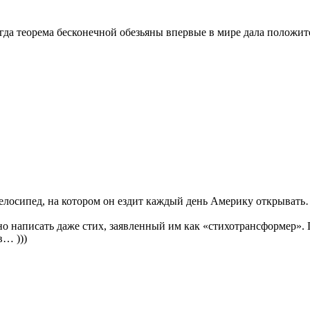
когда теорема бесконечной обезьяны впервые в мире дала положит
велосипед, на котором он ездит каждый день Америку открыват
тно написать даже стих, заявленный им как «стихотрансформер»
в… )))