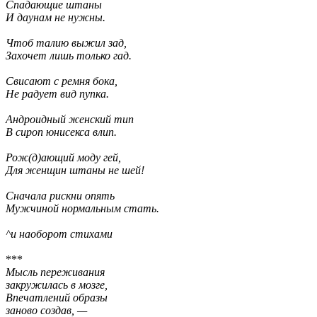
Спадающие штаны
И даунам не нужны.
Чтоб талию выжил зад,
Захочет лишь только гад.
Свисают с ремня бока,
Не радует вид пупка.
Андроидный женский тип
В сироп юнисекса влип.
Рож(д)ающий моду гей,
Для женщин штаны не шей!
Сначала рискни опять
Мужчиной нормальным стать.
^и наоборот стихами
***
Мысль переживания
закружилась в мозге,
Впечатлений образы
заново создав, —