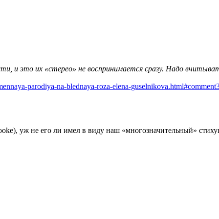
ти, и это их «стерео» не воспринимается сразу. Надо вчитыва
mennaya-parodiya-na-blednaya-roza-elena-guselnikova.html#comment
ooke), уж не его ли имел в виду наш «многозначительный» стих