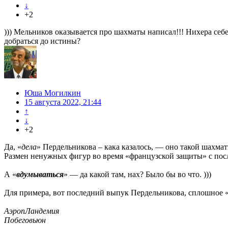
↓
+2
))) Мельников оказывается про шахматы написал!!! Нихера себ
добраться до истины?
Юша Могилкин
15 августа 2022, 21:44
↑
↓
+2
Да, «
дела
» Пердельникова – кака казалось, — оно такой шахмат
Размен ненужных фигур во время «французской защиты» с посл
А «
вдумываться
» — да какой там, нах? Было бы во что. )))
Для примера, вот последний выпук Пердельникова, сплошное «
АэропЛандемия
Побеговьюн