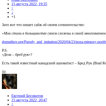
15 августа 2022, 19:35
↑
↓
+1
Зато вот что пишет сабж об своем сочинительстве:
«
Мои стихи в большинстве своем сложны в своей многозначнос
domstihov.org/Parody_and_imitation/2020/04/23/poza-mimozy-porif
P.S.
«
Дела – бред рук
»?
Есть такой известный канадский шахматист – Бред Рук (Brad R
)))
Евгений Бесовитов
15 августа 2022, 20:47
↑