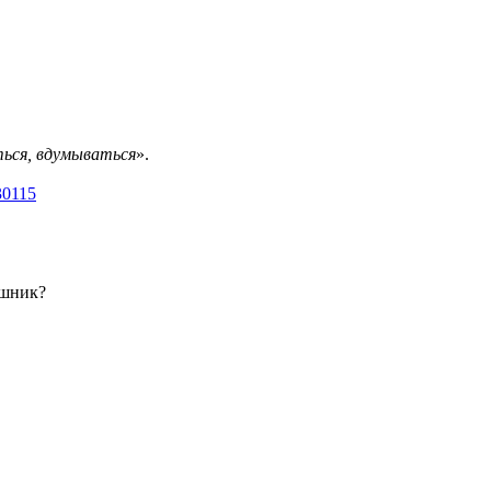
ться, вдумываться
».
30115
ушник?