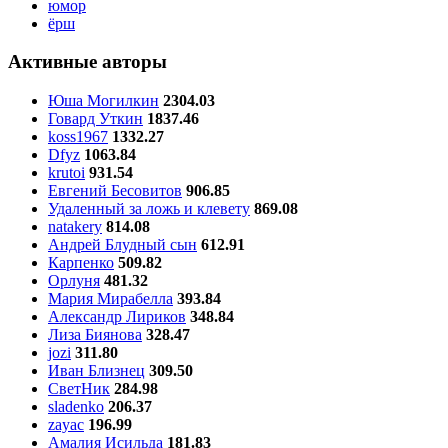
юмор
ёрш
Активные авторы
Юша Могилкин
2304.03
Говард Уткин
1837.46
koss1967
1332.27
Dfyz
1063.84
krutoi
931.54
Евгений Бесовитов
906.85
Удаленный за ложь и клевету
869.08
natakery
814.08
Андрей Блудный сын
612.91
Карпенко
509.82
Орлуня
481.32
Мария Мирабелла
393.84
Александр Лириков
348.84
Лиза Биянова
328.47
jozi
311.80
Иван Близнец
309.50
СветНик
284.98
sladenko
206.37
zayac
196.99
Амалия Исильда
181.83