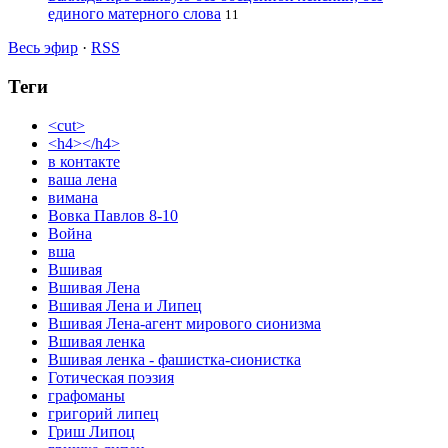
единого матерного слова
11
Весь эфир
·
RSS
Теги
<cut>
<h4></h4>
в контакте
ваша лена
вимана
Вовка Павлов 8-10
Война
вша
Вшивая
Вшивая Лена
Вшивая Лена и Липец
Вшивая Лена-агент мирового сионизма
Вшивая ленка
Вшивая ленка - фашистка-сионистка
Готическая поэзия
графоманы
григорий липец
Гриш Липоц