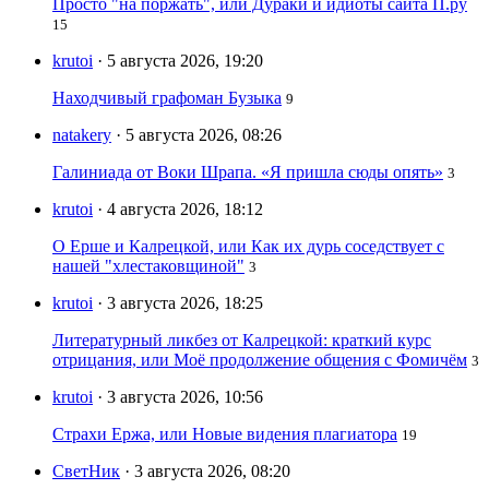
Просто "на поржать", или Дураки и идиоты сайта П.ру
15
krutoi
· 5 августа 2026, 19:20
Находчивый графоман Бузыка
9
natakery
· 5 августа 2026, 08:26
Галиниада от Воки Шрапа. «Я пришла сюды опять»
3
krutoi
· 4 августа 2026, 18:12
О Ерше и Калрецкой, или Как их дурь соседствует с
нашей "хлестаковщиной"
3
krutoi
· 3 августа 2026, 18:25
Литературный ликбез от Калрецкой: краткий курс
отрицания, или Моё продолжение общения с Фомичём
3
krutoi
· 3 августа 2026, 10:56
Страхи Ержа, или Новые видения плагиатора
19
СветНик
· 3 августа 2026, 08:20