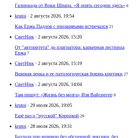
Галиниада от Воки Шрапа. «Я опять сегодни здесь»
6
krutoi
· 2 августа 2026, 19:54
Как Ержь Падлов с прозарянами встречался
21
СветНик
· 2 августа 2026, 15:20
От "авторитета" до плагиатора: карьерная лестница
Ержа
7
СветНик
· 2 августа 2026, 15:19
Вшивая ленка и ее патологическая боязнь критики
27
СветНик
· 2 августа 2026, 14:04
Там пишут: «Жизнь без мозга» Изя Вайснегер
9
krutoi
· 29 июля 2026, 19:05
Ещё раз о "русской" Корецкой
29
krutoi
· 28 июля 2026, 19:31
Баллада про вшивую без обсценной лексики, без