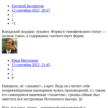
Евгений Бесовитов
12 сентября 2022, 20:27
↑
↓
+1
Канадский жидорас лукавит. Форма в тимофеевском стихуе —
полное говно, а содержание соответствует форме.
Юша Могилкин
13 сентября 2022, 21:45
↑
↓
0
Наверное, не «лукавит», а врет. Ведь он считает себя
непревзойденным оценщиком чужих произведений, а с таким
его самопровозглашенным «талантом», гришка обязан был
заметить все несуразицы Нотахиного высера. )))
Или, все-таки, липец – конченный неграмотный и