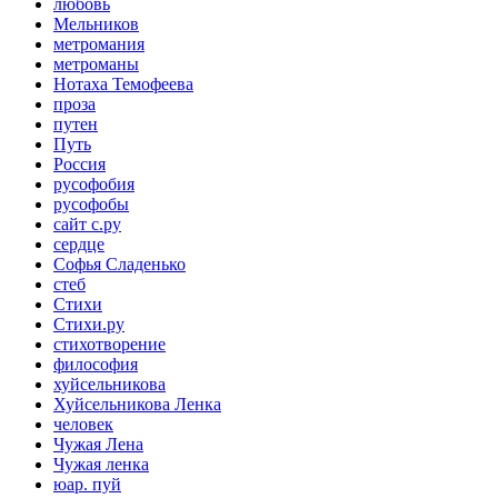
любовь
Мельников
метромания
метроманы
Нотаха Темофеева
проза
путен
Путь
Россия
русофобия
русофобы
сайт с.ру
сердце
Софья Сладенько
стеб
Стихи
Стихи.ру
стихотворение
философия
хуйсельникова
Хуйсельникова Ленка
человек
Чужая Лена
Чужая ленка
юар. пуй