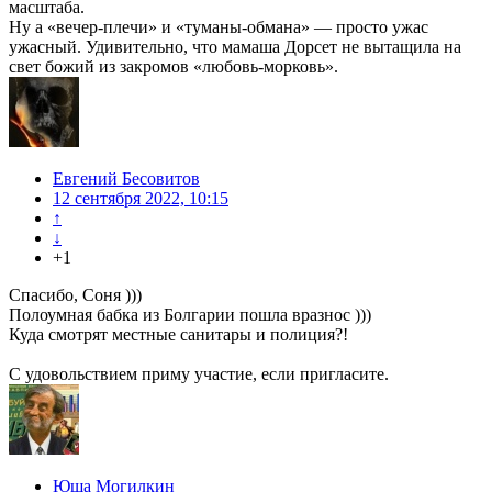
масштаба.
Ну а «вечер-плечи» и «тумaны-oбмaнa» — просто ужас
ужасный. Удивительно, что мамаша Дорсет не вытащила на
свет божий из закромов «любовь-морковь».
Евгений Бесовитов
12 сентября 2022, 10:15
↑
↓
+1
Спасибо, Соня )))
Полоумная бабка из Болгарии пошла вразнос )))
Куда смотрят местные санитары и полиция?!
С удовольствием приму участие, если пригласите.
Юша Могилкин