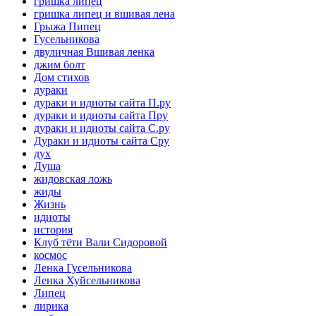
гришка липец
гришка липец и вшивая лена
Грыжа Пипец
Гусельникова
двуличная Вшивая ленка
джим болт
Дом стихов
дураки
дураки и идиоты сайта П.ру
дураки и идиоты сайта Пру
дураки и идиоты сайта С.ру
Дураки и идиоты сайта Сру
дух
Душа
жидовская ложь
жиды
Жизнь
идиоты
история
Клуб тёти Вали Сидоровой
космос
Ленка Гусельникова
Ленка Хуйсельникова
Липец
лирика