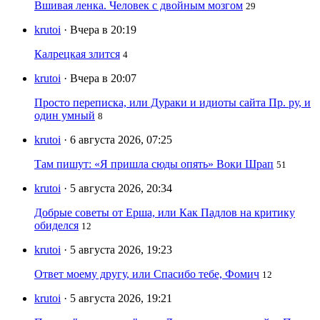
Вшивая ленка. Человек с двойным мозгом
29
krutoi
· Вчера в 20:19
Калрецкая злится
4
krutoi
· Вчера в 20:07
Просто переписка, или Дураки и идиоты сайта Пр. ру, и
один умный
8
krutoi
· 6 августа 2026, 07:25
Там пишут: «Я пришла сюды опять» Воки Шрап
51
krutoi
· 5 августа 2026, 20:34
Добрые советы от Ерша, или Как Падлов на критику
обиделся
12
krutoi
· 5 августа 2026, 19:23
Ответ моему другу, или Спасибо тебе, Фомич
12
krutoi
· 5 августа 2026, 19:21