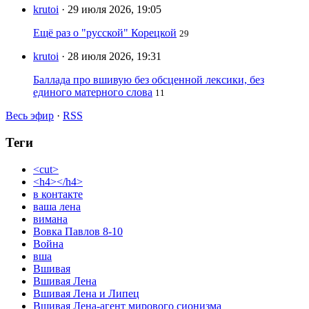
krutoi
· 29 июля 2026, 19:05
Ещё раз о "русской" Корецкой
29
krutoi
· 28 июля 2026, 19:31
Баллада про вшивую без обсценной лексики, без
единого матерного слова
11
Весь эфир
·
RSS
Теги
<cut>
<h4></h4>
в контакте
ваша лена
вимана
Вовка Павлов 8-10
Война
вша
Вшивая
Вшивая Лена
Вшивая Лена и Липец
Вшивая Лена-агент мирового сионизма