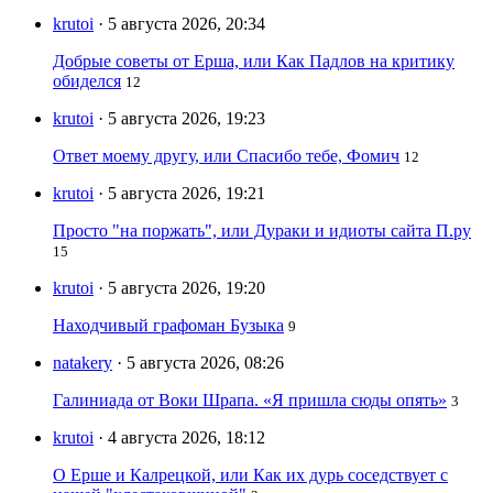
krutoi
· 5 августа 2026, 20:34
Добрые советы от Ерша, или Как Падлов на критику
обиделся
12
krutoi
· 5 августа 2026, 19:23
Ответ моему другу, или Спасибо тебе, Фомич
12
krutoi
· 5 августа 2026, 19:21
Просто "на поржать", или Дураки и идиоты сайта П.ру
15
krutoi
· 5 августа 2026, 19:20
Находчивый графоман Бузыка
9
natakery
· 5 августа 2026, 08:26
Галиниада от Воки Шрапа. «Я пришла сюды опять»
3
krutoi
· 4 августа 2026, 18:12
О Ерше и Калрецкой, или Как их дурь соседствует с