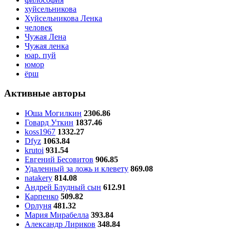
хуйсельникова
Хуйсельникова Ленка
человек
Чужая Лена
Чужая ленка
юар. пуй
юмор
ёрш
Активные авторы
Юша Могилкин
2306.86
Говард Уткин
1837.46
koss1967
1332.27
Dfyz
1063.84
krutoi
931.54
Евгений Бесовитов
906.85
Удаленный за ложь и клевету
869.08
natakery
814.08
Андрей Блудный сын
612.91
Карпенко
509.82
Орлуня
481.32
Мария Мирабелла
393.84
Александр Лириков
348.84