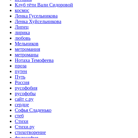
Клуб тёти Вали Сидоровой
космос
Ленка Гусельникова
Ленка Хуйсельникова
Липец
лирика
любовь
Мельников
метромания
метроманы
Нотаха Темофеева
проза
путен
Путь
Россия
русофобия
русофобы
сайт с.ру
сердце
Софья Сладенько
стеб
Стихи
Стихи.ру
стихотворение
философия