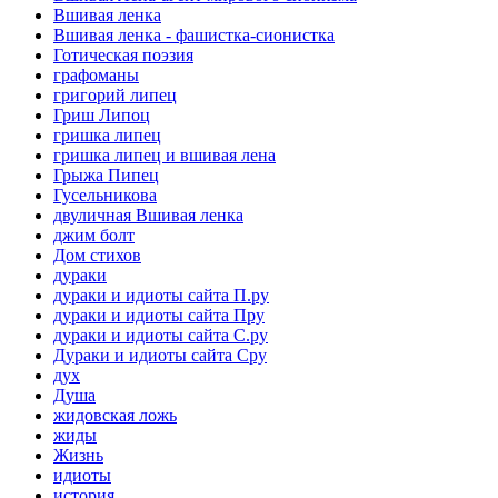
Вшивая ленка
Вшивая ленка - фашистка-сионистка
Готическая поэзия
графоманы
григорий липец
Гриш Липоц
гришка липец
гришка липец и вшивая лена
Грыжа Пипец
Гусельникова
двуличная Вшивая ленка
джим болт
Дом стихов
дураки
дураки и идиоты сайта П.ру
дураки и идиоты сайта Пру
дураки и идиоты сайта С.ру
Дураки и идиоты сайта Сру
дух
Душа
жидовская ложь
жиды
Жизнь
идиоты
история