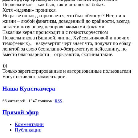
Пердельников – как был, так и остался на бобах.
Хотя «идеями» проникся.
Но разве он когда признается, что был обманут? Нет, ни в
жизни – любой фанатизм, доведенный до крайности, всегда
встает в позу перед неопровержимыми фактами.
Такая же херня происходит и с говнотворчеством
Пердельникова (Вшивой, липца, Хуйсельниковой и прочих
темофеевых), – нахуевертят черт знает что, получат по ебалу
лопатой за свою бесталанно-безграмотную пейссанину, но
вместо благодарности – огрызаются, скотины такие.
)))
Только зарегистрированные и авторизованные пользователи
могут оставлять комментарии.
Наша Кунсткамера
66
читателей · 1347 топиков ·
RSS
Прямой эфир
Комментарии
Публикации