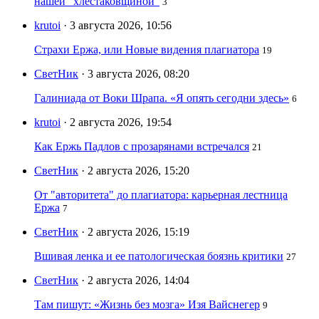
нашей "хлестаковщиной"
3
krutoi
· 3 августа 2026, 10:56
Страхи Ержа, или Новые видения плагиатора
19
СветНик
· 3 августа 2026, 08:20
Галиниада от Воки Шрапа. «Я опять сегодни здесь»
6
krutoi
· 2 августа 2026, 19:54
Как Ержь Падлов с прозарянами встречался
21
СветНик
· 2 августа 2026, 15:20
От "авторитета" до плагиатора: карьерная лестница
Ержа
7
СветНик
· 2 августа 2026, 15:19
Вшивая ленка и ее патологическая боязнь критики
27
СветНик
· 2 августа 2026, 14:04
Там пишут: «Жизнь без мозга» Изя Вайснегер
9