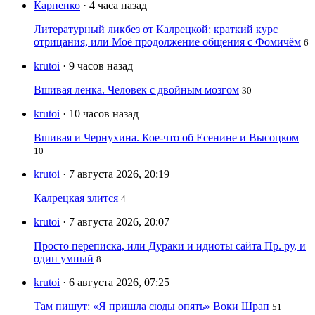
Карпенко
· 4 часа назад
Литературный ликбез от Калрецкой: краткий курс
отрицания, или Моё продолжение общения с Фомичём
6
krutoi
· 9 часов назад
Вшивая ленка. Человек с двойным мозгом
30
krutoi
· 10 часов назад
Вшивая и Чернухина. Кое-что об Есенине и Высоцком
10
krutoi
· 7 августа 2026, 20:19
Калрецкая злится
4
krutoi
· 7 августа 2026, 20:07
Просто переписка, или Дураки и идиоты сайта Пр. ру, и
один умный
8
krutoi
· 6 августа 2026, 07:25
Там пишут: «Я пришла сюды опять» Воки Шрап
51