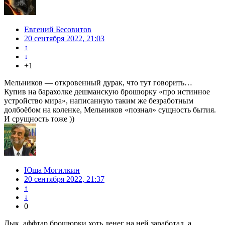
Евгений Бесовитов
20 сентября 2022, 21:03
↑
↓
+1
Мельников — откровенный дурак, что тут говорить…
Купив на барахолке дешманскую брошюрку «про истинное
устройство мира», написанную таким же безработным
долбоёбом на коленке, Мельников «познал» сущность бытия.
И срущность тоже ))
Юша Могилкин
20 сентября 2022, 21:37
↑
↓
0
Дык, аффтар брошюрки хоть денег на ней заработал, а