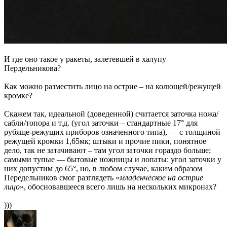
И где оно такое у ракеты, залетевшей в халупу
Пердельникова?
Как можно разместить лицо на острие – на колющей/режущей
кромке?
Скажем так, идеальной (доведенной) считается заточка ножа/
сабли/топора и т.д. (угол заточки – стандартные 17° для
рубяще-режущих приборов означенного типа), — с толщиной
режущей кромки 1,65мк; штыки и прочие пики, понятное
дело, так не затачивают – там угол заточки гораздо больше;
самыми тупые — бытовые ножницы и лопаты: угол заточки у
них допустим до 65°, но, в любом случае, каким образом
Передельников смог разглядеть «
младенческое на острие
лицо
», обосновавшееся всего лишь на нескольких микронах?
)))