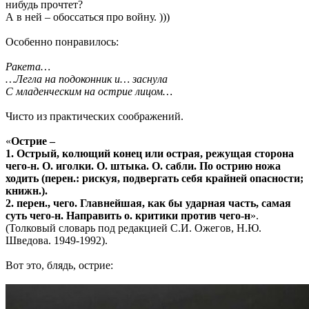
нибудь прочтет?
А в ней – обоссаться про войну. )))
Особенно понравилось:
Ракета…
…Легла на подоконник и… заснула
С младенческим на острие лицом…
Чисто из практических соображений.
«
Острие –
1. Острый, колющий конец или острая, режущая сторона
чего-н. О. иголки. О. штыка. О. сабли. По острию ножа
ходить (перен.: рискуя, подвергать себя крайней опасности;
книжн.).
2. перен., чего. Главнейшая, как бы ударная часть, самая
суть чего-н. Направить о. критики против чего-н
».
(Толковый словарь под редакцией С.И. Ожегов, Н.Ю.
Шведова. 1949-1992).
Вот это, блядь, острие: