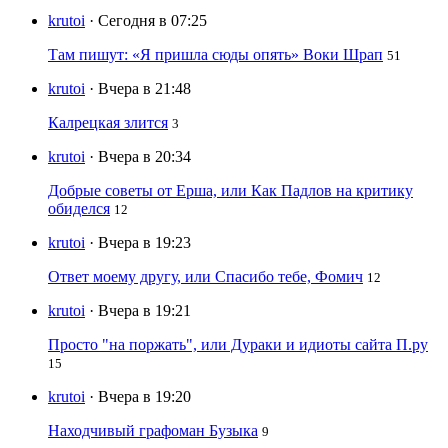
krutoi
· Сегодня в 07:25
Там пишут: «Я пришла сюды опять» Воки Шрап
51
krutoi
· Вчера в 21:48
Калрецкая злится
3
krutoi
· Вчера в 20:34
Добрые советы от Ерша, или Как Падлов на критику
обиделся
12
krutoi
· Вчера в 19:23
Ответ моему другу, или Спасибо тебе, Фомич
12
krutoi
· Вчера в 19:21
Просто "на поржать", или Дураки и идиоты сайта П.ру
15
krutoi
· Вчера в 19:20
Находчивый графоман Бузыка
9