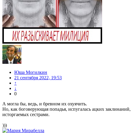
Юша Могилкин
21 сентября 2022, 19:53
↑
↓
0
А могла бы, ведь, и бревном их охуячить.
Но, как боговерующая попадья, испугалась ацких заклинаний,
исторгаемых сестрами.
)))