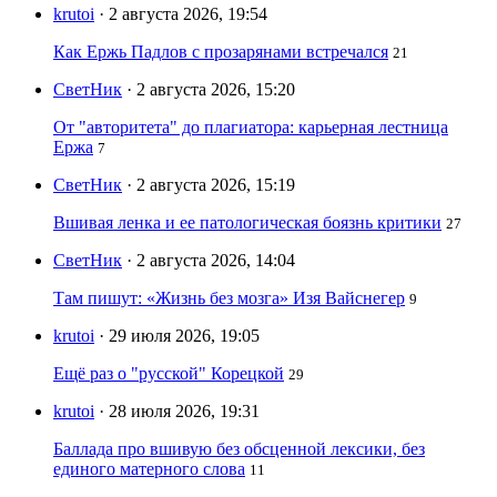
krutoi
· 2 августа 2026, 19:54
Как Ержь Падлов с прозарянами встречался
21
СветНик
· 2 августа 2026, 15:20
От "авторитета" до плагиатора: карьерная лестница
Ержа
7
СветНик
· 2 августа 2026, 15:19
Вшивая ленка и ее патологическая боязнь критики
27
СветНик
· 2 августа 2026, 14:04
Там пишут: «Жизнь без мозга» Изя Вайснегер
9
krutoi
· 29 июля 2026, 19:05
Ещё раз о "русской" Корецкой
29
krutoi
· 28 июля 2026, 19:31
Баллада про вшивую без обсценной лексики, без
единого матерного слова
11