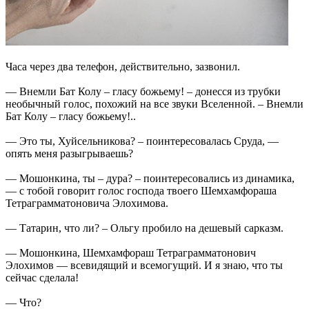
Часа через два телефон, действительно, зазвонил.
— Внемли Бат Колу – гласу божьему! – донесся из трубки
необычный голос, похожий на все звуки Вселенной. – Внемли
Бат Колу – гласу божьему!..
— Это ты, Хуйсельникова? – поинтересовалась Сруда, —
опять меня разыгрываешь?
— Мошонкина, ты – дура? – поинтересовались из динамика,
— с тобой говорит голос господа твоего Шемхамфораша
Тетраграмматоновича Элохимова.
— Татарин, что ли? – Ольгу пробило на дешевый сарказм.
— Мошонкина, Шемхамфораш Тетраграмматонович
Элохимов — всевидящий и всемогущий. И я знаю, что ты
сейчас сделала!
— Что?