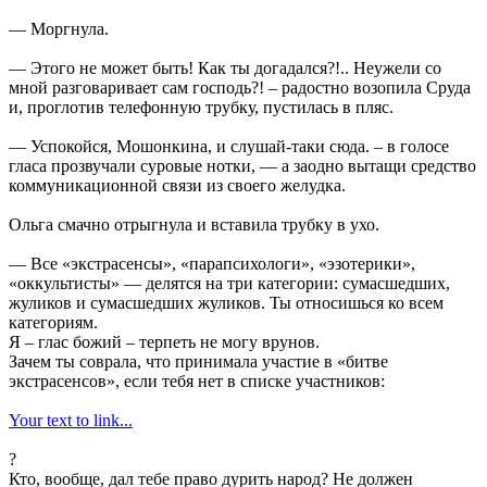
— Моргнула.
— Этого не может быть! Как ты догадался?!.. Неужели со
мной разговаривает сам господь?! – радостно возопила Сруда
и, проглотив телефонную трубку, пустилась в пляс.
— Успокойся, Мошонкина, и слушай-таки сюда. – в голосе
гласа прозвучали суровые нотки, — а заодно вытащи средство
коммуникационной связи из своего желудка.
Ольга смачно отрыгнула и вставила трубку в ухо.
— Все «экстрасенсы», «парапсихологи», «эзотерики»,
«оккультисты» — делятся на три категории: сумасшедших,
жуликов и сумасшедших жуликов. Ты относишься ко всем
категориям.
Я – глас божий – терпеть не могу врунов.
Зачем ты соврала, что принимала участие в «битве
экстрасенсов», если тебя нет в списке участников:
Your text to link...
?
Кто, вообще, дал тебе право дурить народ? Не должен