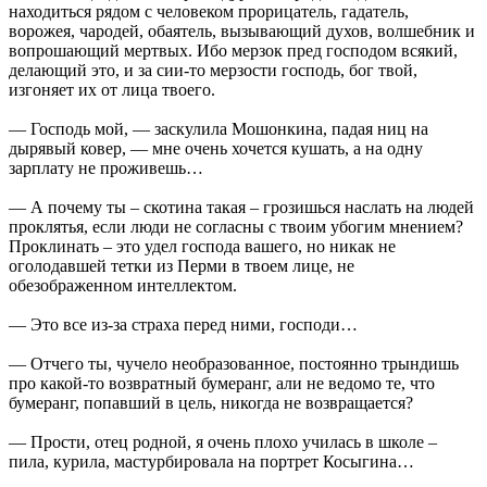
находиться рядом с человеком прорицатель, гадатель,
ворожея, чародей, обаятель, вызывающий духов, волшебник и
вопрошающий мертвых. Ибо мерзок пред господом всякий,
делающий это, и за сии-то мерзости господь, бог твой,
изгоняет их от лица твоего.
— Господь мой, — заскулила Мошонкина, падая ниц на
дырявый ковер, — мне очень хочется кушать, а на одну
зарплату не проживешь…
— А почему ты – скотина такая – грозишься наслать на людей
проклятья, если люди не согласны с твоим убогим мнением?
Проклинать – это удел господа вашего, но никак не
оголодавшей тетки из Перми в твоем лице, не
обезображенном интеллектом.
— Это все из-за страха перед ними, господи…
— Отчего ты, чучело необразованное, постоянно трындишь
про какой-то возвратный бумеранг, али не ведомо те, что
бумеранг, попавший в цель, никогда не возвращается?
— Прости, отец родной, я очень плохо училась в школе –
пила, курила, мастурбировала на портрет Косыгина…