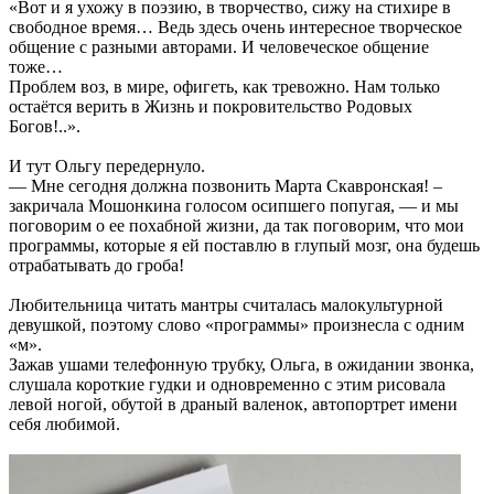
«Вот и я ухожу в поэзию, в творчество, сижу на стихире в
свободное время… Ведь здесь очень интересное творческое
общение с разными авторами. И человеческое общение
тоже…
Проблем воз, в мире, офигеть, как тревожно. Нам только
остаётся верить в Жизнь и покровительство Родовых
Богов!..».
И тут Ольгу передернуло.
— Мне сегодня должна позвонить Марта Скавронская! –
закричала Мошонкина голосом осипшего попугая, — и мы
поговорим о ее похабной жизни, да так поговорим, что мои
программы, которые я ей поставлю в глупый мозг, она будешь
отрабатывать до гроба!
Любительница читать мантры считалась малокультурной
девушкой, поэтому слово «программы» произнесла с одним
«м».
Зажав ушами телефонную трубку, Ольга, в ожидании звонка,
слушала короткие гудки и одновременно с этим рисовала
левой ногой, обутой в драный валенок, автопортрет имени
себя любимой.