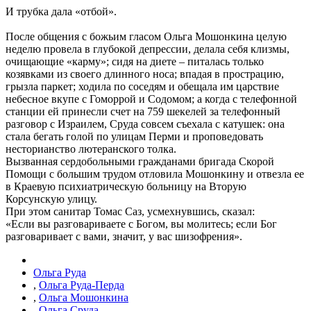
И трубка дала «отбой».
После общения с божьим гласом Ольга Мошонкина целую
неделю провела в глубокой депрессии, делала себя клизмы,
очищающие «карму»; сидя на диете – питалась только
козявками из своего длинного носа; впадая в прострацию,
грызла паркет; ходила по соседям и обещала им царствие
небесное вкупе с Гоморрой и Содомом; а когда с телефонной
станции ей принесли счет на 759 шекелей за телефонный
разговор с Израилем, Сруда совсем съехала с катушек: она
стала бегать голой по улицам Перми и проповедовать
несторианство лютеранского толка.
Вызванная сердобольными гражданами бригада Скорой
Помощи с большим трудом отловила Мошонкину и отвезла ее
в Краевую психиатрическую больницу на Вторую
Корсунскую улицу.
При этом санитар Томас Саз, усмехнувшись, сказал:
«Если вы разговариваете с Богом, вы молитесь; если Бог
разговаривает с вами, значит, у вас шизофрения».
Ольга Руда
,
Ольга Руда-Перда
,
Ольга Мошонкина
,
Ольга Сруда