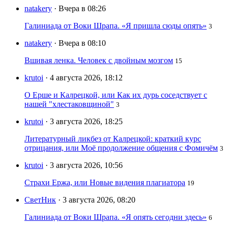
natakery
· Вчера в 08:26
Галиниада от Воки Шрапа. «Я пришла сюды опять»
3
natakery
· Вчера в 08:10
Вшивая ленка. Человек с двойным мозгом
15
krutoi
· 4 августа 2026, 18:12
О Ерше и Калрецкой, или Как их дурь соседствует с
нашей "хлестаковщиной"
3
krutoi
· 3 августа 2026, 18:25
Литературный ликбез от Калрецкой: краткий курс
отрицания, или Моё продолжение общения с Фомичём
3
krutoi
· 3 августа 2026, 10:56
Страхи Ержа, или Новые видения плагиатора
19
СветНик
· 3 августа 2026, 08:20
Галиниада от Воки Шрапа. «Я опять сегодни здесь»
6