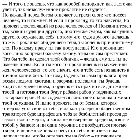
— И того не знаешь, что как воробей вспорхнет, как ласточка
улетит, так незаслуженное проклятие не сбудется.
Но каждый перед богом отвечает за грехи свои: что посеет
человек, то и пожнет. И если я прокляну, то это навсегда, Бо
проклят злословящий из рода человеческого! Неизвинителен
ты, всякий судящий другого, ибо тем же судом, каким судишь
другого, осуждаешь себя, потому что, судя другого, делаешь
то же. Проклиная обидевшего тебя, ты хочешь причинить ему
зло. По какому праву ты так поступаешь? Кто проклинает
кого-либо вопреки божьему закону, этим он сам преступает.
Что бы тебе ни сделал твой обидчик – желать ему зла ты не
имеешь права. Если ты кого-то проклинаешь из мужей или
жен человеческих, то это значит, что в тебе есть ненависть к
точной копии бога. Поэтому будешь ты сама проклята пред
всеми людьми, скотами и зверями полевыми; ты будешь
ходить на чреве твоем, и будешь есть прах во все дни жизни
твоей, а потомки твои будут рабами рабов у таджикских
гастарбайтеров. И да соделается лоно твое опавшим и живот
твой опухшим. И ныне проклята ты от Земли, которая
отверзла уста свои от тебя; и да контролеры в общественном
транспорте буде штрафовать тебя за безбилетный проезд до
самой твоей смерти, и когда не возвернешь кредиты, взятые
тобой у банков; и ни один мужчина не возбудиться плотью
твоей, и денежные знаки сбегут от тебя в неизвестном
направлении, чтобы осталась ты на бобах – питающаяся