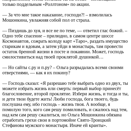
только поддельным «Роллтоном» по акции.
— За что мне такое наказание, господи?! – взмолилась
Мошонкина, увлажняя собой пол от страха.
— Пиздишь до хуя, и все не по теме, — ответил глас божий. –
Одно тебе спасение – прилюдно, в самом центре шоссе
Космонавтов, сожрать колоду карт «Таро», раздать имущество
старикам и вдовам, а затем уйди в монастырь, там провести
остаток бренной жизни в посте и покаянии. Может, господь
смилостивиться над твоей проклятой душонкой…
— Но сайты с.ру и п.ру? – Ольга разрыдалась всеми своими
отверстиями, — как я их покину?
— Господь сказал: «Я разрешаю тебе выбрать одно из двух, ты
можете избрать жизнь или смерть: первый выбор принесёт
благословение, второй проклятие. Избери жизнь, и тогда и ты,
и дети твои будете жить! Люби господа, бога твоего, будь
послушна ему, ибо господь – жизнь твоя. А вообще, я
помилую того, кого сам решу помиловать, и сжалюсь над тем,
над кем сам решу сжалиться, но Ольга Мошонкина обязана
отработать грехи свои в портомойне Свято-Троицкий
Стефанова мужского монастыря. Иначе ей кранты».