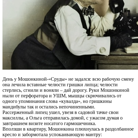
День у Мошонкиной-«Сруды» не задался: всю рабочую смену
она лечила вставные челюсти гришки липца; челюсти
стерлись, сгнили и воняли – дай дорогу. Руки Мошонкиной
ныли от перфоратора и УШМ, мышцы скрючивались от
одного упоминания слова «кувалда», но гришкины
мандибулы так и остались непочиненными.
Рассерженный липец ушел, увезя в садовой тачке свои
максиллы, а Ольга отправилась домой, с ужасом думая о
завтрашнем визите носатого гармошечника.
Вползши в квартиру, Мошонкина плюхнулась в раздолбанное
кресло и забормотала успокаивающую мантру: