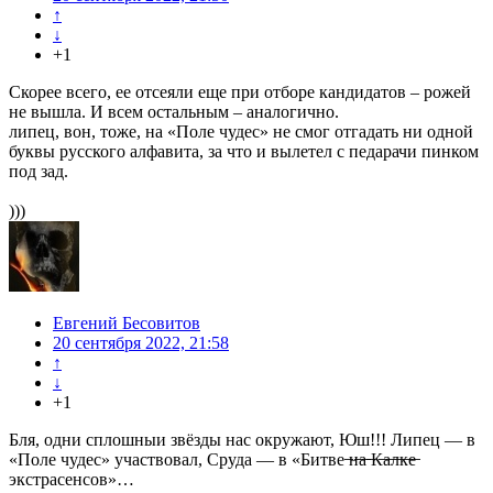
↑
↓
+1
Скорее всего, ее отсеяли еще при отборе кандидатов – рожей
не вышла. И всем остальным – аналогично.
липец, вон, тоже, на «Поле чудес» не смог отгадать ни одной
буквы русского алфавита, за что и вылетел с педарачи пинком
под зад.
)))
Евгений Бесовитов
20 сентября 2022, 21:58
↑
↓
+1
Бля, одни сплошныи звёзды нас окружают, Юш!!! Липец — в
«Поле чудес» участвовал, Сруда — в «Битве ̶н̶а̶ ̶К̶а̶л̶к̶е̶
экстрасенсов»…