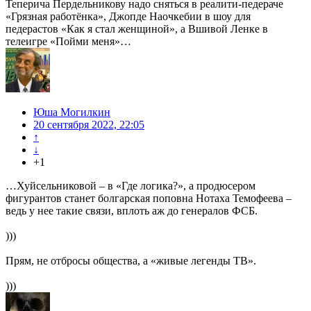
Теперича Пердельникову надо сняться в реалити-педераче
«Грязная работёнка», Джопде Наочкебии в шоу для
педерастов «Как я стал женщиной», а Вшивой Ленке в
телеигре «Пойми меня»…
Юша Могилкин
20 сентября 2022, 22:05
↑
↓
+1
…Хуйсельниковой – в «Где логика?», а продюсером
фигурантов станет болгарская поповна Нотаха Темофеева –
ведь у нее такие связи, вплоть аж до генералов ФСБ.
)))
Прям, не отбросы общества, а «живые легенды ТВ».
)))