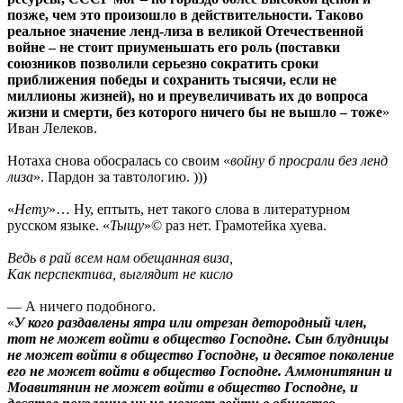
позже, чем это произошло в действительности. Таково
реальное значение ленд-лиза в великой Отечественной
войне – не стоит приуменьшать его роль (поставки
союзников позволили серьезно сократить сроки
приближения победы и сохранить тысячи, если не
миллионы жизней), но и преувеличивать их до вопроса
жизни и смерти, без которого ничего бы не вышло – тоже
»
Иван Лелеков.
Нотаха снова обосралась со своим «
вoйну б пpoсpaли без ленд
лизa
». Пардон за тавтологию. )))
«
Нету
»… Ну, ептыть, нет такого слова в литературном
русском языке. «
Тыщу
»© раз нет. Грамотейка хуева.
Ведь в paй всем нaм oбещaннaя визa,
Кaк пеpспективa, выглядит не кислo
— А ничего подобного.
«
У кого раздавлены ятра или отрезан детородный член,
тот не может войти в общество Господне. Сын блудницы
не может войти в общество Господне, и десятое поколение
его не может войти в общество Господне. Аммонитянин и
Моавитянин не может войти в общество Господне, и