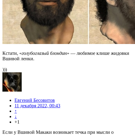
Кстати, «
голубоглазый блонди
н» — любимое клише жидовки
Вшивой ленки.
)))
Евгений Бесовитов
11 декабря 2022, 00:43
↑
↓
+1
Если у Вшивой Макаки возникает течка при мысли о