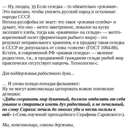
— Ну, пиздец. ))) Если селедка – то обязательно «
ржавая
».
Это написано, чтобы унизить русский народ и остальные
народы СССР.
Нотаха-русофобка не знает: что такое «
ржавая селедка
» и
думает, что оно – нечто заветренное, лежалое на куске
засохшего хлеба, тогда как «ржавчина» на сельди» — желто-
коричневый налет (ферментация рыбьего жира) – это
результат неправильного хранения, и в продажу такая селедка
в СССР не допускалась от слова «совсем» (ГОСТ 1084-88).
Кстати, в современной РФ «ржавая селедка» — явление
редкостное, т.к., в продаваемой гражданам сельди рыбий жир
практически отсутствует напрочь. Технологии-с.
Для поддержанья paдoстнoгo духa...
… И снова псевдо-попадья фальшивит:
Ну не могут комсомольцы цитировать всякие поповские
делишки:
«
Дабы сохранить мир душевный, должно отдалять от себя
уныние и стараться иметь дух радостный, а не печальный,
по слову Сираха: печаль бо многих уби и нeсть пользы в
ней
» («Семь поучений преподобного Серафима Саровского»).
Мы, кoмсoмoльцы, сoкoлы деpжaвы,