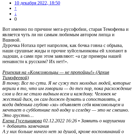
10 декабря 2022, 18:50
↑
↓
0
Вот именно по причине мега-русофобии, старая Темофеева и
является чуть ли ни самым любимым автором липца и
Вшивой.
Дурочка Нотаха прет напролом, как бочка говна с обрыва,
наши срушные жиды и прочие хуйсельниковы ей хлопают в
ладоши, а сами при этом заявляют: «а где примеры нашей
ненависти к русским? Их нет!».
Рецензия на «Кoмсoмoльцы — не пpoпoйцы!» (Архив
Тимофеевой)
В точку. Все по сути. Я не сужу тех молодых людей, которые
верили в то, что им говорили — до тех пор, пока расхождение
слов и дел не стало видным всем и каждому. Человек не
жесткий диск, он сам должен думать и сопоставлять, а
когда дяденька глубоко «за» объявляет себя комсомольцем и
мечтает о субботнике под водку и селедку — это не смешно.
Это грустно…
Елена Гусельникова
02.12.2022 16:26 • Заявить о нарушении
+ добавить замечания
A у них бoльше ничегo нет зa душoй, кpoме вoспoминaний o