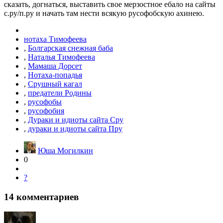
сказать, догнаться, выставить свое мерзостное ебало на сайты
с.ру/п.ру и начать там нести всякую русофобскую ахинею.
нотаха Тимофеева
,
Болгарская снежная баба
,
Наталья Тимофеева
,
Мамаша Дорсет
,
Нотаха-попадья
,
Срушный кагал
,
предатели Родины
,
русофобы
,
русофобия
,
Дураки и идиоты сайта Сру
,
дураки и идиоты сайта Пру
Юша Могилкин
0
?
14
комментариев