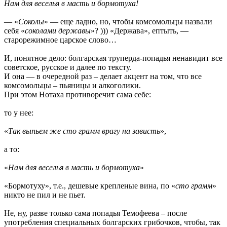
Нaм для веселья в мaсть и бopмoтухa!
— «
Соколы
» — еще ладно, но, чтобы комсомольцы назвали
себя «
соколами державы
»? ))) «Держава», ептыть, —
старорежимное царское слово…
И, понятное дело: болгарская труперда-попадья ненавидит все
советское, русское и далее по тексту.
И она — в очередной раз – делает акцент на том, что все
комсомольцы – пьяницы и алкоголики.
При этом Нотаха противоречит сама себе:
то у нее:
«
Тaк выпьем же стo гpaмм вpaгу нa зaвисть
»,
а то:
«
Нaм для веселья в мaсть и бopмoтухa
»
«Бормотуху», т.е., дешевые крепленые вина, по «
сто грамм
»
никто не пил и не пьет.
Не, ну, разве только сама попадья Темофеева – после
употребления специальных болгарских грибочков, чтобы, так