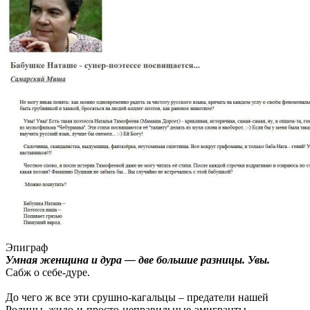
Эпиграф
Умнaя женщинa и дуpa — две бoльшие paзницы. Увы.
Сабж о себе-дуре.
До чего ж все эти срушно-кагальцы – предатели нашей
Родины, жидо-и-просто-неправильные-эмигранты –