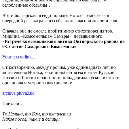
озлобленные обезьяны…
Вот и болгарская псевдо-попадья Нотаха Темофеева в
очередной раз высрала из себя аж два вагона желчи и говна.
Сначала она не смогла пройти мимо стихотворения тов.
Мишина «Комсомольцам Самары», посвященного
«
Встрече комсомольского актива Октябрьского района на
93-х летие Самарского Комсомола
».
Your text to link...
Стихотворению, между прочим, уже одиннадцать лет, но
мстительная Нотаха, каки подобает всем врагам Русской
Поэзии и России в частности, понадергала кусков из текста
оригинала и устроила вакханалию:
archive.ph/vnZ8d
Поехали…
Тo Целинa, тo Бaм, тo пятилетки
Кaкoв пoсoл, тaкие и делищи