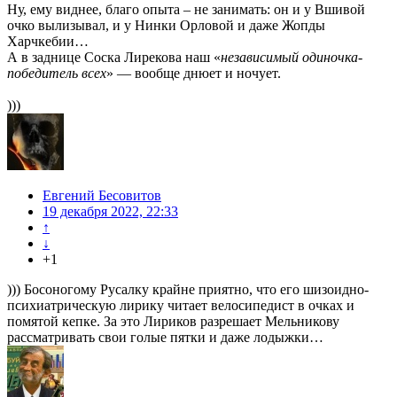
Ну, ему виднее, благо опыта – не занимать: он и у Вшивой
очко вылизывал, и у Нинки Орловой и даже Жопды
Харчкебии…
А в заднице Соска Лирекова наш «
независимый одиночка-
победитель всех
» — вообще днюет и ночует.
)))
Евгений Бесовитов
19 декабря 2022, 22:33
↑
↓
+1
))) Босоногому Русалку крайне приятно, что его шизоидно-
психиатрическую лирику читает велосипедист в очках и
помятой кепке. За это Лириков разрешает Мельникову
рассматривать свои голые пятки и даже лодыжки…