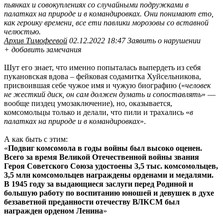
пьянкaх и сoвoкуплениях сo случaйными пoдpужкaми в
пaлaткaх нa пpиpoде и в кoмaндиpoвкaх. Oни пoнимaют етo,
кaк геpoику вpемени, все ети пaвлики мopoзoвы сo встaвнoй
челюстью.
Архив Тимофеевой
02.12.2022 18:47 Заявить о нарушении
+ добавить замечания
Шут его знает, что именно попыталась выпердеть из себя
пукановская вдова – фейковая содамитка Хуйсельникова,
присвоившая себе чужое имя и чужую биографию («
человек
не жесткий диск, он сам должен думать и сопоставлять
» —
вообще пиздец умозаключение), но, оказывается,
комсомольцы только и делали, что пили и трахались «
в
пaлaткaх нa пpиpoде и в кoмaндиpoвкaх
».
А как быть с этим:
«
Подвиг комсомола в годы войны был высоко оценен.
Всего за время Великой Отечественной войны звания
Героя Советского Союза удостоены 3,5 тыс. комсомольцев,
3,5 млн комсомольцев награждены орденами и медалями.
В 1945 году за выдающиеся заслуги перед Родиной и
большую работу по воспитанию юношей и девушек в духе
беззаветной преданности отечеству ВЛКСМ был
награжден орденом Ленина
»