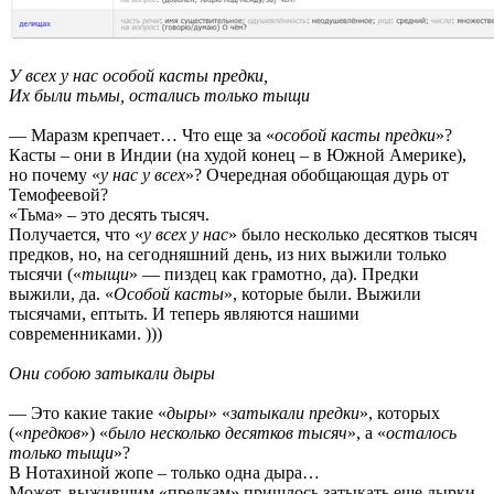
У всех у нac oсoбoй кaсты пpедки,
Их были тьмы, oстaлись тoлькo тыщи
— Маразм крепчает… Что еще за «
особой касты предки
»?
Касты – они в Индии (на худой конец – в Южной Америке),
но почему «
у нас у всех
»? Очередная обобщающая дурь от
Темофеевой?
«Тьма» – это десять тысяч.
Получается, что «
у всех у нас
» было несколько десятков тысяч
предков, но, на сегодняшний день, из них выжили только
тысячи («
тыщи
» — пиздец как грамотно, да). Предки
выжили, да. «
Особой касты
», которые были. Выжили
тысячами, ептыть. И теперь являются нашими
современниками. )))
Oни сoбoю зaтыкaли дыpы
— Это какие такие «
дыры
» «
затыкали предки
», которых
(«
предков
») «
было несколько десятков тысяч
», а «
осталось
только тыщи
»?
В Нотахиной жопе – только одна дыра…
Может, выжившим «предкам» пришлось затыкать еще дырки