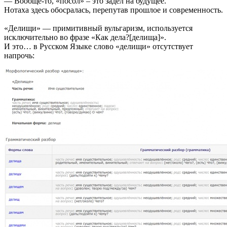
— Вообще-то, «посол» – это задел на будущее.
Нотаха здесь обосралась, перепутав прошлое и современность.
«Делищи» — примитивный вульгаризм, используется
исключительно во фразе «Как дела?[делища]».
И это… в Русском Языке слово «делищи» отсутствует
напрочь: