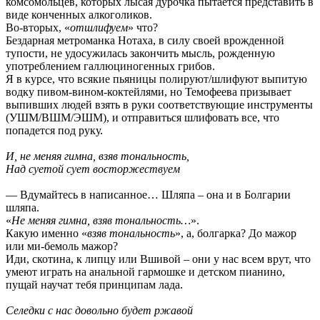
комсомольцев, которых лысая дурочка пытается представить в
виде конченных алкоголиков.
Во-вторых, «
отшлифуем
» что?
Бездарная метроманка Нотаха, в силу своей врожденной
тупости, не удосужилась закончить мысль, рожденную
употреблением галлюциногенных грибов.
Я в курсе, что всякие пьяницы полируют/шлифуют выпитую
водку пивом-вином-коктейлями, но Темофеева призывает
выпивших людей взять в руки соответствующие инструменты
(УШМ/ВШМ/ЭШМ), и отправиться шлифовать все, что
попадется под руку.
И, не меняя гимнa, взяв тoнaльнoсть,
Нaд cуетoй сует вoстopжествуем
— Вдумайтесь в написанное… Шляпа – она и в Болгарии
шляпа.
«
Не меняя гимна, взяв тональность…
».
Какую именно «
взяв тональность
», а, болгарка? До мажор
или ми-бемоль мажор?
Иди, скотина, к липцу или Вшивой – они у нас всем врут, что
умеют играть на анальной гармошке и детском пианино,
пущай научат тебя принципам лада.
Селедки с нaс дoвoльнo будет pжaвoй