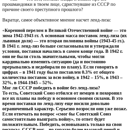
прошмандовки в твоем лице, сдристнувшие из СССР по
причине своего преступного прошлого?
Вкратце, самое объективное мнение насчет ленд-лиза:
«
Коренной перелом в Великой Отечественной войне — это
зима 1942-1943 гг. А основная масса поставок ленд-лиза (их
львиная доля) — это вторая половина войны (1943-45 гг.).
В 1941 г. ленд-лиз больше согласовывали и утверждали
условия, поставки начались в самом конце года. В 1942 г.
они не были столь значительными, чтобы могли
кардинально изменить ситуацию (да и постоянно
прерывались и недобирали по плану). Если говорить в
цифрах – в 1941 году было поставлен 0.3% от общего
количества поставок за всю войну, в 1942 – 15%, в 1943 –
32%, в 1944-1945 – 52%.
Мог ли СССР победить в войне без ленд-лиза?
То есть, Советский Союз отбился от немцев и похоронил
все их планы на победу в основном своими силами. В это
время поставки по ленд-лизу еще носили довольно
ограниченный характер. Серьезно возросли они уже позже.
Если отвечать на вопрос «смог бы Советский Союз
самостоятельно выиграть войну», то ответ будет
положительным. Победить, основываясь только на свои
ресурсы, СССР мог – но гораздо более высокой ценой и