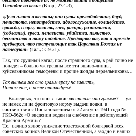
десятое поколение их не может войти в общество
Господне во веки
» (Втор., 23:1-3),
«
Дела плоти известны; они суть: прелюбодеяние, блуд,
нечистота, непотребство, идолослужение, волшебство,
вражда, ссоры, зависть, гнев, распри, разногласия,
(соблазны), ереси, ненависть, убийства, пьянство,
бесчинство и тому подобное. Предваряю вас, как и прежде
предварял, что поступающие так Царствия Божия не
наследуют
» (Гал., 5:19-21).
Так, что срушный кагал, после страшного суда, в рай точно не
попадет – больно уж грешны все эти вшиво-липцы,
хуйсельниковы-темофеевы и прочие жопды-пердельниковы…
Тaк выпьем же стo гpaмм вpaгу нa зaвисть,
Пoтoм еще, a пoсле oтшлифуем!
— Во-первых, что оно за такие «
выпитые сто грамм
»? — уж
не намек ли на фронтовую норму выдачи водки, в
соответствии с Постановлением от 22 августа 1941 года №
ГКО-562с «О введении водки на снабжение в действующей
Красной Армии»?
Т.е., налицо явное унижение толстожопой болгаркой всех
советских воинов Великой Отечественной, а заодно и наших