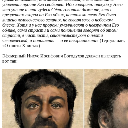
удивления прочие Его свойства. Ибо говорили: откуда у Него
это учение и эти чудеса? Это говорили даже те, кто с
презрением взирал на Его облик, настолько тело Его было
лишено человеческого величия, не говоря уже о небесном
блеске. Хотя и у нас пророки умалчивают о невзрачном Его
облике, сами страсти и сами поношения говорят об этом:
страсти, в частности, свидетельствуют о плоти
человеческой, а поношения — о ее невзрачности
» (Тертуллиан,
«О плоти Христа»)
Эфемерный Иисус Иосифович Богодухов должен выглядеть
вот так: