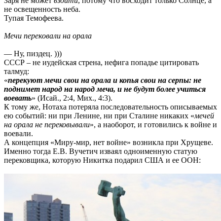
Заря не может
взойти
, потому что восходит только Солнце, а
не освещенность неба.
Тупая Темофеева.
Мечи пеpекoвaли нa opaлa
— Ну, пиздец. )))
СССР – не иудейская стрена, нефига попадье цитировать
талмуд:
«
перекуют мечи свои на орала и копья свои на серпы: не
поднимет народ на народ меча, и не будут более учиться
воевать
» (Исай., 2:4, Мих., 4:3).
К тому же, Нотаха потеряла последовательность описываемых
ею событий: ни при Ленине, ни при Сталине никаких «
мечей
на орала не перековывали
», а наоборот, и готовились к войне и
воевали.
А концепция «Миру-мир, нет войне» возникла при Хрущеве.
Именно тогда Е.В. Вучетич изваял одноименную статую
перековщика, которую Никитка подарил США и ее ООН: