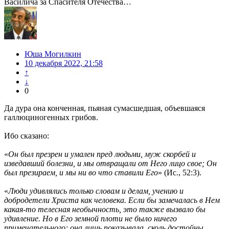
Василича за Спасителя Отечества…
Юша Могилкин
10 декабря 2022, 21:58
↑
↓
0
Да дура она конченная, пьяная сумасшедшая, объевшаяся
галлюциногенных грибов.
Ибо сказано:
«
Он был презрен и умален пред людьми, муж скорбей и
изведавший болезни, и мы отвращали от Него лицо свое; Он
был презираем, и мы ни во что ставили Его
» (Ис., 52:3).
«
Люди удивлялись только словам и делам, учению и
добродетели Христа как человека. Если бы замечалась в Нем
какая-то телесная необычность, это также вызвало бы
удивление. Но в Его земной плоти не было ничего
примечательного; она лишь показывала, сколь достойны