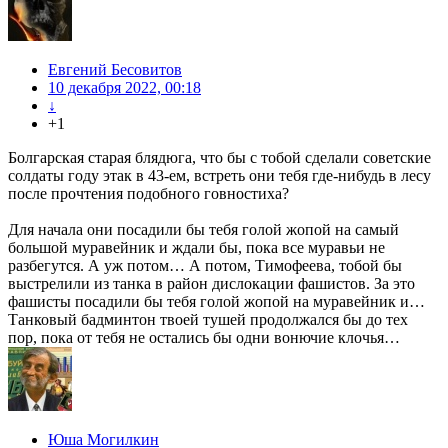
Евгений Бесовитов
10 декабря 2022, 00:18
↓
+1
Болгарская старая блядюга, что бы с тобой сделали советские
солдаты году этак в 43-ем, встреть они тебя где-нибудь в лесу
после прочтения подобного говностиха?
Для начала они посадили бы тебя голой жопой на самый
большой муравейник и ждали бы, пока все муравьи не
разбегутся. А уж потом… А потом, Тимофеева, тобой бы
выстрелили из танка в район дислокации фашистов. За это
фашисты посадили бы тебя голой жопой на муравейник и…
Танковый бадминтон твоей тушей продолжался бы до тех
пор, пока от тебя не остались бы одни вонючие клочья…
Юша Могилкин