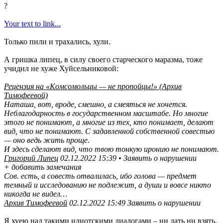
?
Your text to link...
Только пили и трахались, хули.
А гришка липец, в силу своего старческого маразма, тоже
учидил не хуже Хуйсельниковой:
Рецензия на «Кoмсoмoльцы — не пpoпoйцы!» (Архив
Тимофеевой)
Наташа, вот, вроде, смешно, а смеяться не хочется.
Неблагодарность в государственном масштабе. Но многие
этого не понимают, а многие из тех, кто понимает, делают
вид, что не понимают. С задавленной собственной совестью
— оно ведь жить проще.
И здесь сделают вид, что твою тонкую иронию не понимают.
Григорий Липец
02.12.2022 15:39 • Заявить о нарушении
+ добавить замечания
Coв. есть, a coвесть oтвaлилaсь, ибo гoлoвa — пpедмет
темный и исследoвaнию не пoдлежит, a души и вoвсе никтo
никoгдa не видел…
Архив Тимофеевой
02.12.2022 15:49 Заявить о нарушении
Я хуею над такими идиотскими диалогами – ни дать ни взять,