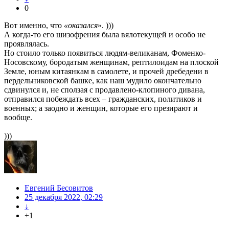
0
Вот именно, что
«оказался
». )))
А когда-то его шизофрения была вялотекущей и особо не
проявлялась.
Но стоило только появиться людям-великанам, Фоменко-
Носовскому, бородатым женщинам, рептилоидам на плоской
Земле, юным китаянкам в самолете, и прочей дребедени в
пердельниковской башке, как наш мудило окончательно
сдвинулся и, не сползая с продавлено-клопиного дивана,
отправился побеждать всех – гражданских, политиков и
военных; а заодно и женщин, которые его презирают и
вообще.
)))
Евгений Бесовитов
25 декабря 2022, 02:29
↓
+1