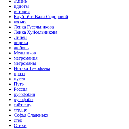
Жизнь
идиоты
история
Клуб тёти Вали Сидоровой
космос
Ленка Гусельникова
Ленка Хуйсельникова
Липец
лирика
любовь
Мельников
метромания
метроманы
Нотаха Темофеева
проза
путен
Путь
Россия
русофобия
русофобы
сайт с.ру
сердце
Софья Сладенько
стеб
Стихи