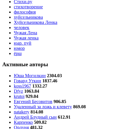
Стихи.ру
стихотворение
философия
хуйсельникова
Хуйсельникова Ленка
человек
Чужая Лена
Чужая ленка
юар. пуй
юмор
ёрш
Активные авторы
Юша Могилкин
2304.03
Говард Уткин
1837.46
koss1967
1332.27
Dfyz
1063.84
krutoi
929.04
Евгений Бесовитов
906.85
Удаленный за ложь и клевету
869.08
natakery
814.08
Андрей Блудный сын
612.91
Карпенко
509.82
Орлуня
481.32