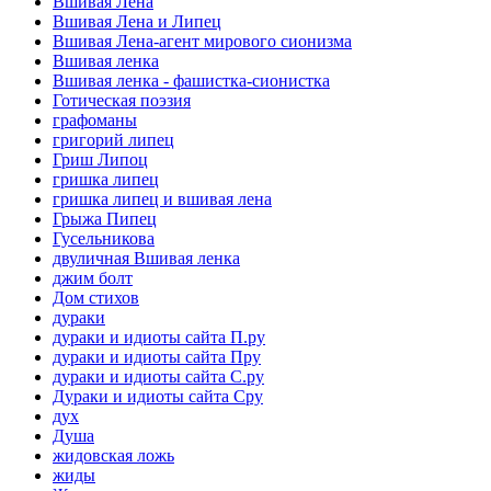
Вшивая Лена
Вшивая Лена и Липец
Вшивая Лена-агент мирового сионизма
Вшивая ленка
Вшивая ленка - фашистка-сионистка
Готическая поэзия
графоманы
григорий липец
Гриш Липоц
гришка липец
гришка липец и вшивая лена
Грыжа Пипец
Гусельникова
двуличная Вшивая ленка
джим болт
Дом стихов
дураки
дураки и идиоты сайта П.ру
дураки и идиоты сайта Пру
дураки и идиоты сайта С.ру
Дураки и идиоты сайта Сру
дух
Душа
жидовская ложь
жиды