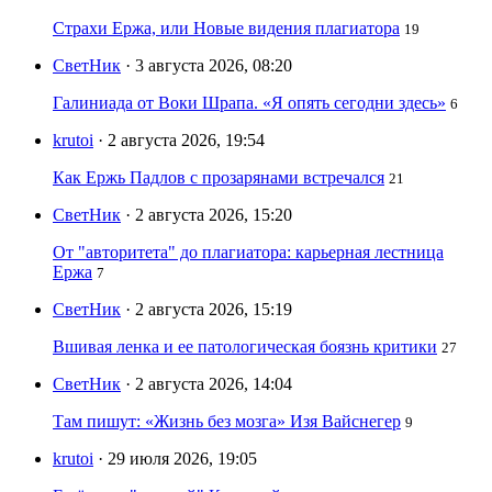
Страхи Ержа, или Новые видения плагиатора
19
СветНик
· 3 августа 2026, 08:20
Галиниада от Воки Шрапа. «Я опять сегодни здесь»
6
krutoi
· 2 августа 2026, 19:54
Как Ержь Падлов с прозарянами встречался
21
СветНик
· 2 августа 2026, 15:20
От "авторитета" до плагиатора: карьерная лестница
Ержа
7
СветНик
· 2 августа 2026, 15:19
Вшивая ленка и ее патологическая боязнь критики
27
СветНик
· 2 августа 2026, 14:04
Там пишут: «Жизнь без мозга» Изя Вайснегер
9
krutoi
· 29 июля 2026, 19:05