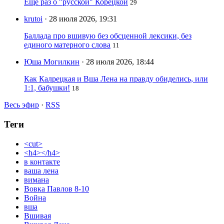
Ещё раз о "русской" Корецкой
29
krutoi
· 28 июля 2026, 19:31
Баллада про вшивую без обсценной лексики, без
единого матерного слова
11
Юша Могилкин
· 28 июля 2026, 18:44
Как Калрецкая и Вша Лена на правду обиделись, или
1:1, бабушки!
18
Весь эфир
·
RSS
Теги
<cut>
<h4></h4>
в контакте
ваша лена
вимана
Вовка Павлов 8-10
Война
вша
Вшивая