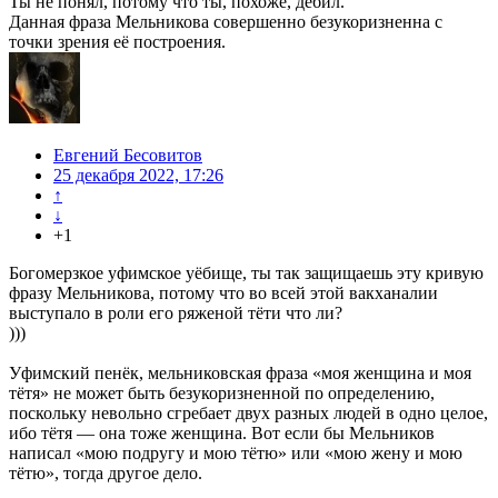
Ты не понял, потому что ты, похоже, дебил.
Данная фраза Мельникова совершенно безукоризненна с
точки зрения её построения.
Евгений Бесовитов
25 декабря 2022, 17:26
↑
↓
+1
Богомерзкое уфимское уёбище, ты так защищаешь эту кривую
фразу Мельникова, потому что во всей этой вакханалии
выступало в роли его ряженой тёти что ли?
)))
Уфимский пенёк, мельниковская фраза «моя женщина и моя
тётя» не может быть безукоризненной по определению,
поскольку невольно сгребает двух разных людей в одно целое,
ибо тётя — она тоже женщина. Вот если бы Мельников
написал «мою подругу и мою тётю» или «мою жену и мою
тётю», тогда другое дело.