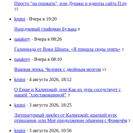
Просто "на поржать", или Дураки и идиоты сайта П.ру
15
krutoi
· Вчера в 19:20
Находчивый графоман Бузыка
9
natakery
· Вчера в 08:26
Галиниада от Воки Шрапа. «Я пришла сюды опять»
3
natakery
· Вчера в 08:10
Вшивая ленка. Человек с двойным мозгом
15
krutoi
· 4 августа 2026, 18:12
О Ерше и Калрецкой, или Как их дурь соседствует с
нашей "хлестаковщиной"
3
krutoi
· 3 августа 2026, 18:25
Литературный ликбез от Калрецкой: краткий курс
отрицания, или Моё продолжение общения с Фомичём
3
krutoi
· 3 августа 2026, 10:56