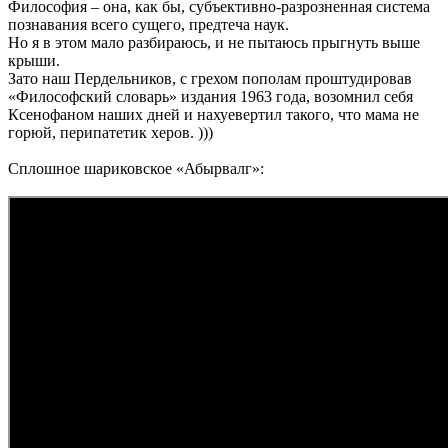
Философия – она, как бы, субъективно-разрозненная система
познавания всего сущего, предтеча наук.
Но я в этом мало разбираюсь, и не пытаюсь прыгнуть выше
крыши.
Зато наш Пердельников, с грехом пополам проштудировав
«Философский словарь» издания 1963 года, возомнил себя
Ксенофаном наших дней и нахуевертил такого, что мама не
горюй, перипатетик херов. )))
Сплошное шариковское «Абырвалг»: