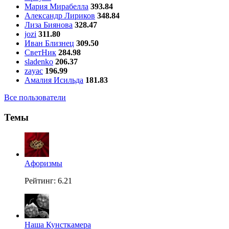
Мария Мирабелла
393.84
Александр Лириков
348.84
Лиза Биянова
328.47
jozi
311.80
Иван Близнец
309.50
СветНик
284.98
sladenko
206.37
zayac
196.99
Амалия Исильда
181.83
Все пользователи
Темы
Aфоризмы
Рейтинг: 6.21
Наша Кунсткамера