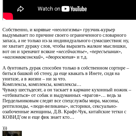
Собственно, и корявые «неологизмы» грузчик-курьер
выдумывает по причине своего ограниченного словарного
запаса, а не только из-за индивидуального сумасшествия: ну,
не хватает дураку слов, чтобы выразить жалкие мыслишки,
вот он и хреначит всякие «
несейчастье
», «
пересъешник
»,
«
наглокваксонский
», «
двороскопия
» и т.д.
А бунтовать дурак способен только в собственном сортире –
биться башкой об стену, да еще квакать в Инете, сидя на
унитазе, а в жизни – ни за что.
Комплексы, комплексы, комплексы…
Чуваку шестьдесят, а он таскает в кармане кухонный ножик –
«отбиваться» от собак и выдуманных «врагов»… ведь за
Пердельниковым следят все спецслужбы мира, масоны,
рептилоиды, «люди-великаны», историки, сексуально-
озабоченные женщины, Д.В. Крафт-Чук, китайские тетки с
КОВИД’ом и еще фик знает кто…
)))