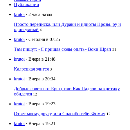
Публикации
krutoi
· 2 часа назад
Просто переписка, или Дураки и идиоты Прозы. ру и
один умный
4
krutoi
· Сегодня в 07:25
Там пишут: «Я пришла сюды опять» Воки Шрап
51
krutoi
· Вчера в 21:48
Калрецкая злится
3
krutoi
· Вчера в 20:34
Добрые советы от Ерша, или Как Падлов на критику
обиделся
12
krutoi
· Вчера в 19:23
Ответ моему другу, или Спасибо тебе, Фомич
12
krutoi
· Вчера в 19:21