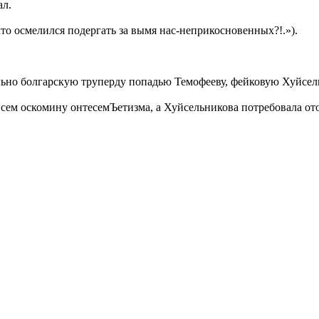
ал.
кто осмелился подергать за вымя нас-неприкосновенных?!.»).
ьно болгарскую труперду попадью Темофееву, фейковую Хуйсе
сем оскомину онтесемЪетизма, а Хуйсельникова потребовала ото