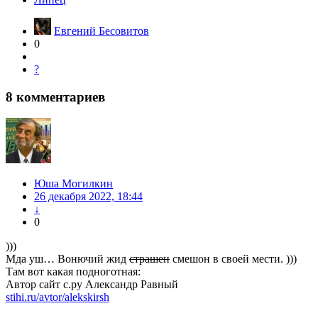
Евгений Бесовитов
0
?
8
комментариев
Юша Могилкин
26 декабря 2022, 18:44
↓
0
)))
Мда уш… Вонючий жид
страшен
смешон в своей мести. )))
Там вот какая подноготная:
Автор сайт с.ру Александр Равный
stihi.ru/avtor/alekskirsh