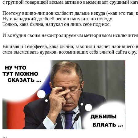
с группой товарищей весьма активно высмеивает срушный каг
Поэтому вшиво-липцов колбасит дальше некуда («как это так, 
Ну и канадский долбоеб решил напукать по поводу.
Только, кака бычна, напукал он лишь себе под нос.
И возбудил своим неконтролируемым метеоризмом исключител
Вшивая и Темофеева, кака бычна, завопили насчет набившего в
смел высмеивать дураков, возомнивших себя элитой сайта с.ру.