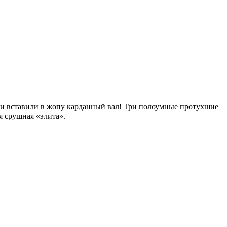
еди вставили в жопу карданный вал! Три полоумные протухшие
я срушная «элита».