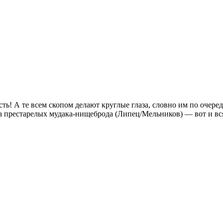
ть! А те всем скопом делают круглые глаза, словно им по очер
а престарелых мудака-нищеброда (Липец/Мельников) — вот и вс