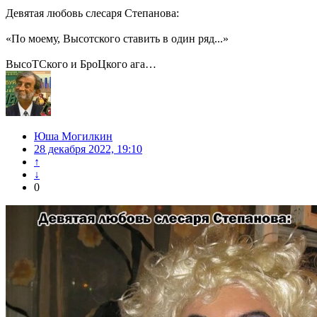
Девятая любовь слесаря Степанова:
«По моему, Высотского ставить в один ряд...»
ВысоТСкого и БроЦкого ага…
Юша Могилкин
28 декабря 2022, 19:10
↑
↓
0