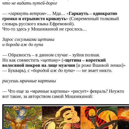
что не видать путей-дорог
— «
гаркнуть ветром
»… Мда… «
Гаркнуть – однократно
громко и отрывисто крикнуть
» (Современный толковый
словарь русского языка Ефремовой).
Что-то здесь у Мошонкиной не срослось…
Зарос сосульками щетины
и борода аж до пупа
— Образность – в данном случае – хуйня полная.
Но как совместить «
щетину
» («
щетина – короткий
волосяной покров на лице мужчин
[и роже Вшивой ленки]»
— Букварь), с «
бородой аж до пупа
» — не знает никто.
рисуешь мрачные картины
— Что еще за «мрачные картины» «рисует» февраль? Неужто
вот такие, за авторством самой Мошонкиной: