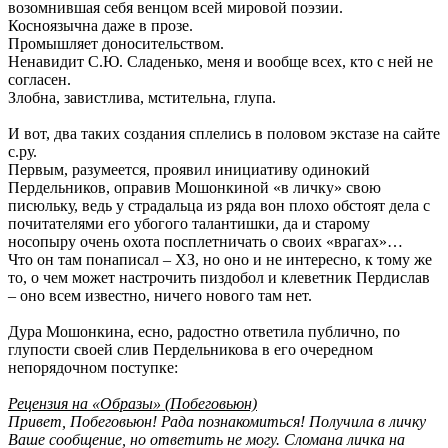
возомнившая себя венцом всей мировой поэзии.
Косноязычна даже в прозе.
Промышляет доносительством.
Ненавидит С.Ю. Сладенько, меня и вообще всех, кто с ней не
согласен.
Злобна, завистлива, мстительна, глупа.
И вот, два таких создания сплелись в половом экстазе на сайте
с.ру.
Первым, разумеется, проявил инициативу одинокий
Пердельников, оправив Мошонкиной «в личку» свою
писюльку, ведь у страдальца из ряда вон плохо обстоят дела с
почитателями его убогого талантишки, да и старому
носопыру очень охота посплетничать о своих «врагах»…
Что он там понаписал – ХЗ, но оно и не интересно, к тому же
то, о чем может настрочить пиздобол и клеветник Пердислав
– оно всем известно, ничего нового там нет.
Дура Мошонкина, есно, радостно ответила публично, по
глупости своей слив Пердельникова в его очередном
непорядочном поступке:
Рецензия на «Образы» (Побеговьюн)
Привет, Побеговьюн! Рада познакомиться! Получила в личку
Ваше сообщение, но ответить не могу. Сломана личка на