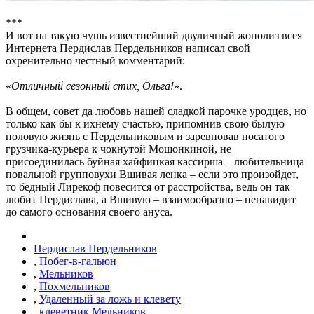
***
И вот на такую чушь известнейший двуличный жополиз всея
Интернета Пердислав Пердельников написал свой
охренительно честный комментарий:
«
Отличный сезонный стих, Ольга!
».
В общем, совет да любовь нашей сладкой парочке уродцев, но
только как бы к ихнему счастью, припомнив свою былую
половую жизнь с Пердельниковым и заревновав носатого
грузчика-курьера к чокнутой Мошонкиной, не
присоединилась буйная хайфицкая кассирша – любительница
повальной групповухи Вшивая ленка – если это произойдет,
то бедный Лирекоф повесится от расстройства, ведь он так
любит Пердислава, а Вшивую – взаимообразно – ненавидит
до самого основания своего ануса.
Пердислав Пердельников
,
Побег-в-гальюн
,
Мельников
,
Похмельников
,
Удаленный за ложь и клевету
,
клеветник Мельников