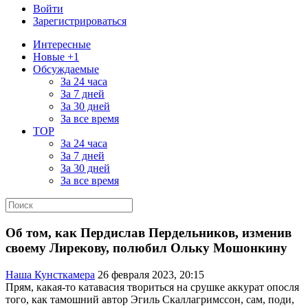
Войти
Зарегистрироваться
Интересные
Новые +1
Обсуждаемые
За 24 часа
За 7 дней
За 30 дней
За все время
TOP
За 24 часа
За 7 дней
За 30 дней
За все время
Об том, как Пердислав Пердельников, изменив
своему Лирекову, полюбил Ольку Мошонкину
Наша Кунсткамера
26 февраля 2023, 20:15
Прям, какая-то катавасия твориться на срушке аккурат опосля
того, как тамошний автор Эгиль Скаллагримссон, сам, поди,