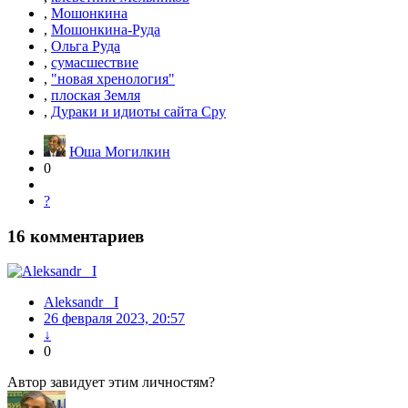
,
Мошонкина
,
Мошонкина-Руда
,
Ольга Руда
,
сумасшествие
,
"новая хренология"
,
плоская Земля
,
Дураки и идиоты сайта Сру
Юша Могилкин
0
?
16
комментариев
Aleksandr_ I
26 февраля 2023, 20:57
↓
0
Автор завидует этим личностям?