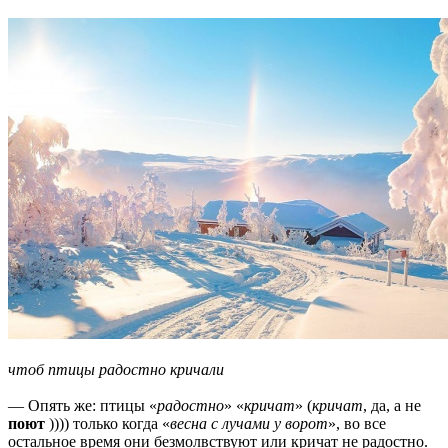
чтоб птицы радостно кричали
— Опять же: птицы «
радостно
» «
кричат
» (
кричат
, да, а не
поют
)))) только когда «
весна с лучами у ворот
», во все
остальное время они безмолвствуют или кричат не радостно.