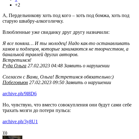
+2
А, Пердельникову хоть под кого – хоть под бомжа, хоть под
старую швабру-алкоголичку.
Влюбленные уже свиданку друг другу назначили:
Я все поняла… И ты молодец! Надо как-то останавливать
хамов и подлецов, которые занимаются не творчеством, а
банальной травлей других авторов.
Встретимся!
Руда Ольга
27.02.2023 04:48 Заявить о нарушении
Согласен с Вами, Ольга! Встретимся обязательно:)
Побеговьюн
27.02.2023 09:50 Заявить о нарушении
archive.ph/9l8D6
Но, чувствую, что вместо совокупления они будут сами себе
трахать мозги до потери пульса:
archive.ph/3y8U1
)))