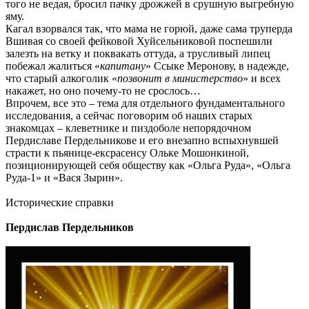
того не ведая, бросил пачку дрожжей в срушную выгребную
яму.
Кагал взорвался так, что мама не горюй, даже сама труперда
Вшивая со своей фейковой Хуйсельниковой поспешили
залезть на ветку и поквакать оттуда, а трусливый липец
побежал жалиться «
капитану
» Ссыке Меронову, в надежде,
что старый алкоголик «
позвонит в министерство
» и всех
накажет, но оно почему-то не срослось…
Впрочем, все это – тема для отдельного фундаментального
исследования, а сейчас поговорим об наших старых
знакомцах – клеветнике и пиздоболе непорядочном
Пердиславе Пердельникове и его внезапно вспыхнувшей
страсти к пьянице-ексрасенсу Ольке Мошонкиной,
позиционирующей себя обществу как «Ольга Руда», «Ольга
Руда-1» и «Вася Зырин».
Исторические справки
Пердислав Пердельников