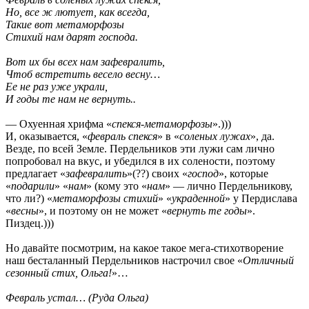
Но, все ж лютует, как всегда,
Такие вот метаморфозы
Стихий нам дарят господа.
Вот их бы всех нам зафевралить,
Чтоб встретить весело весну…
Ее не раз уже украли,
И годы те нам не вернуть..
— Охуенная хрифма «
спекся-метаморфозы
».)))
И, оказывается, «
февраль спекся
» в «
соленых лужах
», да.
Везде, по всей Земле. Пердельников эти лужи сам лично
попробовал на вкус, и убедился в их солености, поэтому
предлагает «
зафевралить
»(??) своих «
господ
», которые
«
подарили
» «
нам
» (кому это «
нам
» — лично Пердельникову,
что ли?) «
метаморфозы стихий
» «
украденной
» у Пердислава
«
весны
», и поэтому он не может «
вернуть те годы
».
Пиздец.)))
Но давайте посмотрим, на какое такое мега-стихотворение
наш бесталанный Пердельников настрочил свое «
Отличный
сезонный стих, Ольга!
»…
Февраль устал… (Руда Ольга)