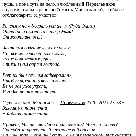
чушь, а пока суть да дело, влюбленный Пердельников,
спустив штаны, трепетно бежит к Мошонкиной, чтобы ее
отблагодарить за участие:
Рецензия на «Февраль устал...» (Руда Ольга)
Отличный сезонный стих, Ольга!
Стихоотликаюсь:)
Февраль в соленых лужах спекся,
Но, все ж лютует, как всегда,
Такие вот метаморфозы
Стихий нам дарят господа.
Вот их бы всех нам зафевралить,
Чтоб встретить весело весну…
Ее не раз уже украли,
И годы те нам не вернуть…
С уважением, Мстислав —
Побеговьюн
25.02.2023 23:23 •
Заявить о нарушении
+ добавить замечания
Привет, Мстислав! Рада тебя видеть! Можно на ты?
Спасибо за прекрасный поэтический отклик.
Да, ты прав. Сезонный стих. У меня пейзажной, так сказать,