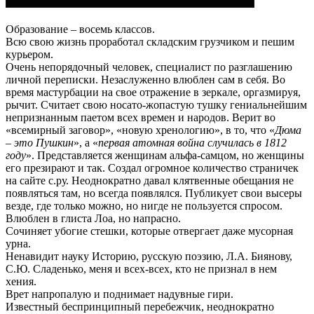
Образование – восемь классов.
Всю свою жизнь проработал складским грузчиком и пешим
курьером.
Очень непорядочный человек, специалист по разглашению
личной переписки. Незаслуженно влюблен сам в себя. Во
время мастурбации на свое отражение в зеркале, оргазмируя,
рычит. Считает свою носато-жопастую тушку гениальнейшим
непризнанным паетом всех времен и народов. Верит во
«всемирный заговор», «новую хренологию», в то, что «
Дюма
– это Пушкин
», а «
первая атомная война случилась в 1812
году
». Представляется женщинам альфа-самцом, но женщины
его презирают и так. Создал огромное количество страничек
на сайте с.ру. Неоднократно давал клятвенные обещания не
появляться там, но всегда появлялся. Публикует свои высеры
везде, где только можно, но нигде не пользуется спросом.
Влюблен в глиста Лоа, но напрасно.
Сочиняет убогие стешки, которые отвергает даже мусорная
урна.
Ненавидит науку Историю, русскую поэзию, Л.А. Биянову,
С.Ю. Сладенько, меня и всех-всех, кто не признал в нем
хения.
Врет напропалую и поднимает надувные гири.
Известный беспринципный перебежчик, неоднократно