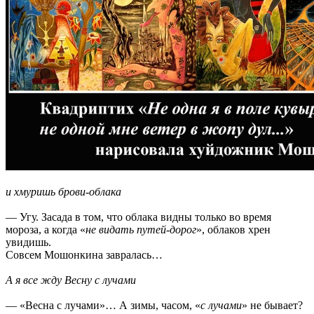
и хмуришь брови-облака
— Угу. Засада в том, что облака видны только во время
мороза, а когда «
не видать путей-дорог
», облаков хрен
увидишь.
Совсем Мошонкина завралась…
А я все жду Весну с лучами
— «Весна с лучами»… А зимы, часом, «
с лучами
» не бывает?