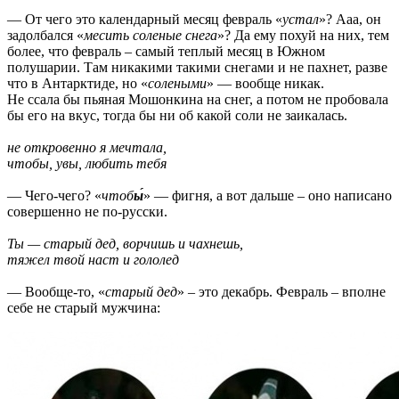
— От чего это календарный месяц февраль «
устал
»? Ааа, он
задолбался «
месить соленые снега
»? Да ему похуй на них, тем
более, что февраль – самый теплый месяц в Южном
полушарии. Там никакими такими снегами и не пахнет, разве
что в Антарктиде, но «
солеными
» — вообще никак.
Не ссала бы пьяная Мошонкина на снег, а потом не пробовала
бы его на вкус, тогда бы ни об какой соли не заикалась.
не откровенно я мечтала,
чтобы, увы, любить тебя
— Чего-чего? «
чтоб
ы́
» — фигня, а вот дальше – оно написано
совершенно не по-русски.
Ты — старый дед, ворчишь и чахнешь,
тяжел твой наст и гололед
— Вообще-то, «
старый дед
» – это декабрь. Февраль – вполне
себе не старый мужчина: