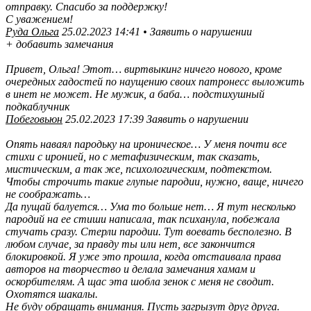
отправку. Спасибо за поддержку!
С уважением!
Руда Ольга
25.02.2023 14:41 • Заявить о нарушении
+ добавить замечания
Привет, Ольга! Этот… виртвыкинг ничего нового, кроме
очередных гадостей по наущению своих патронесс выложить
в инет не может. Не мужик, а баба… подстихушный
подкаблучник
Побеговьюн
25.02.2023 17:39 Заявить о нарушении
Опять наваял пародьку на ироническое… У меня почти все
стихи с иронией, но с метафизическим, так сказать,
мистическим, а так же, психологическим, подтекстом.
Чтобы строчить такие глупые пародии, нужно, ваще, ничего
не соображать…
Да пущай балуется… Ума то больше нет… Я тут несколько
пародий на ее стиши написала, так психанула, побежала
стучать сразу. Стерли пародии. Тут воевать бесполезно. В
любом случае, за правду ты или нет, все закончится
блокировкой. Я уже это прошла, когда отстаивала права
авторов на творчество и делала замечания хамам и
оскорбителям. А щас эта шобла зенок с меня не сводит.
Охотятся шакалы.
Не буду обращать внимания. Пусть загрызут друг друга.