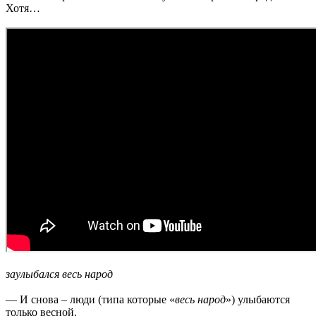
Хотя…
заулыбался весь народ
— И снова – люди (типа которые «
весь народ
») улыбаются
только весной.