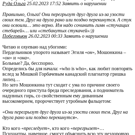
Руда Ольга
25.02.2023 17:52 Заявить о нарушении
Правильно, Ольга! Они перегрызут друг друга из-за узости
своих тем. Друг на друга рано или поздно перекинутся. А стук
они освоили… это верно. Им надо сочинить гимн «стучащих
стебарей»… или «стебанутых стукачей»:))
Побеговьюн
26.02.2023 00:33 Заявить о нарушении
Читаю и охуеваю над убогими:
Пердельников упорото называет Эгиля «
он
», Мошонкина –
«
он
» и «
она
».
Больные? Да, бесспорно.
Определись бы для начала: «who is who», как любит повторять
вслед за Мишкой Горбачевым канадский плагиатор гришка
липец…
Но зато Мошонкина тут сходит с ума по причине своего
очередного приступа бреда преследования, а подниматель
надувных гирь, со свойственным ему диванным
высокомерием, пророчествует утробным фальцетом:
«
Они перегрызут друг друга из-за узости своих тем. Друг на
друга рано или поздно перекинутся
».
Кто кого «
преследует
», кто кого «
перегрызет
»…
Психиатры, наверное, смогут объяснить всю эту нездоровую