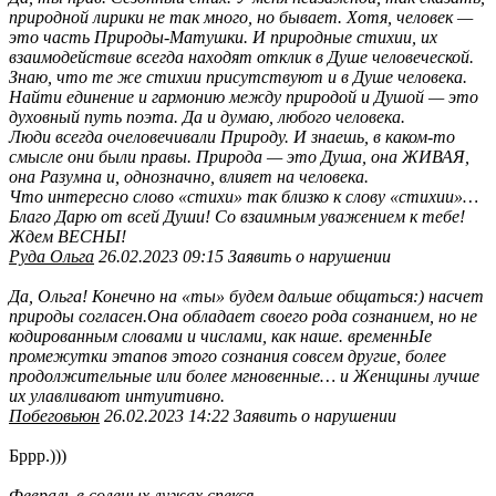
природной лирики не так много, но бывает. Хотя, человек —
это часть Природы-Матушки. И природные стихии, их
взаимодействие всегда находят отклик в Душе человеческой.
Знаю, что те же стихии присутствуют и в Душе человека.
Найти единение и гармонию между природой и Душой — это
духовный путь поэта. Да и думаю, любого человека.
Люди всегда очеловечивали Природу. И знаешь, в каком-то
смысле они были правы. Природа — это Душа, она ЖИВАЯ,
она Разумна и, однозначно, влияет на человека.
Что интересно слово «стихи» так близко к слову «стихии»…
Благо Дарю от всей Души! Со взаимным уважением к тебе!
Ждем ВЕСНЫ!
Руда Ольга
26.02.2023 09:15 Заявить о нарушении
Да, Ольга! Конечно на «ты» будем дальше общаться:) насчет
природы согласен.Она обладает своего рода сознанием, но не
кодированным словами и числами, как наше. временнЫе
промежутки этапов этого сознания совсем другие, более
продолжительные или более мгновенные… и Женщины лучше
их улавливают интуитивно.
Побеговьюн
26.02.2023 14:22 Заявить о нарушении
Бррр.)))
Февраль в соленых лужах спекся,