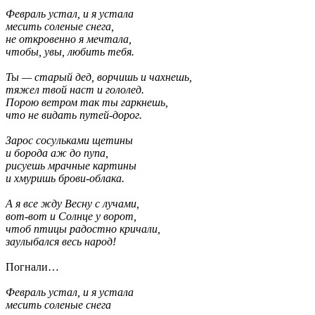
Февраль устал, и я устала
месить соленые снега,
не откровенно я мечтала,
чтобы, увы, любить тебя.
Ты — старый дед, ворчишь и чахнешь,
тяжел твой наст и гололед.
Порою ветром так ты гаркнешь,
что не видать путей-дорог.
Зарос сосульками щетины
и борода аж до пупа,
рисуешь мрачные картины
и хмуришь брови-облака.
А я все жду Весну с лучами,
вот-вот и Солнце у ворот,
чтоб птицы радостно кричали,
заулыбался весь народ!
Погнали…
Февраль устал, и я устала
месить соленые снега