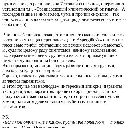
принять новую религию, как Иегова и его сынок, оперативно
установили т.н. «Средневековый климатический оптимум». А
последовавшие за ним голод, чума и прочий сифилис – так
оно всего лишь наказание за грехи рода человеческого, ничего
особенного).
Вполне себе не исключаю, что липец страдает от аспергиллеза
головного мозга (аспергиллюсы (лат. Aspergillus) – они такие
плесневые грибы, обитающие во всяких нездоровых местах).
И, судя по целому ряду симптомов, данному заболеванию
подвержены все члены срушного кагала и примкнувшие к
ним/к нему пародии на homo sapiens.
Это нормально, медицина здесь разводит
ногами
руками,
спуская ситуацию на тормоза.
Однако, нельзя не учитывать то, что срушные кагальцы сами
являются паразитами.
В этом случае мы наблюдаем интересный эпикриз: паразиты
эксплуатируют паразитов, проще говоря, грибы – глистов.
Получается забавная картина: те, кто строит из себя пупков
Земли, на самом деле являются симбиозом поганок и
гельминтов…
P.S.
«
Если мой отчет «не в кайф», пусть мне попеняют — только
вежливо. Пока. Искренне яваш
».