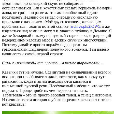
закончился, но канадский скунс не собирается
останавливаться. Так и хочется ему сказать
горшочек, не вари!
жопа, не сри! – но разве ж это самовлюбленный идиот
послушает? Недавно он выдал очередную нескладную
простыню с названием «Моё двухтысячное», желающим
проблеваться – ходить по этой ссылке:
archive.ph/2lOW5,
я же
издеваться над вами не могу, т.к. уважаю публику в Домике. Я
же не бездарный никому не нужный старикашка, страдающий
недержанием каловых масс и адских скучных многобуквий.
Поэтому давайте просто поржём над очередным
графоманским шыдэвером полоумного вонючки. Там палево
начинается с самой первой строки:
Семь с «полтиной» лет прошло… в темпе тарантеллы…
Кавычки тут не нужны. Сдвинутый на окавычивании всего и
вся, глипоц проёбывается даже после того, как мы ему тут
разъяснили, когда и зачем используются кавычки в
письменной русской речи. Необучаемый имбецил, что же тут
поделать. Проще прибить, чем перевоспитывать.
Тарантелла – это не просто веселый танец, а танец с историей.
И начинается эта история глубоко в средних веках вот с этого
вот красавца: