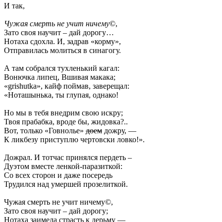
И так,
Чужая смерть не учит ничему
©,
Зато своя научит – дай дорогу…
Нотаха сдохла. И, задрав «корму»,
Отправилась молиться в синагогу.
А там собрался тухленький кагал:
Вонючка липец, Вшивая макака;
«grishutka», кайф поймав, заверещал:
«Ноташынька, ты глупая, однако!
Но мы в тебя внедрим свою искру;
Твоя прабабка, вроде бы, жидовка?..
Вот, только «Говнолье»
доем
дожру, —
К ликбезу приступлю чертовски ловко!».
Дожрал. И тотчас принялся пердеть –
Дуэтом вместе ленкой-паразиткой:
Со всех сторон и даже посередь
Трудился над умершей прозелиткой.
Чужая смерть не учит ничему©,
Зато своя научит – дай дорогу;
Нотаха заимела страсть к дерьму —