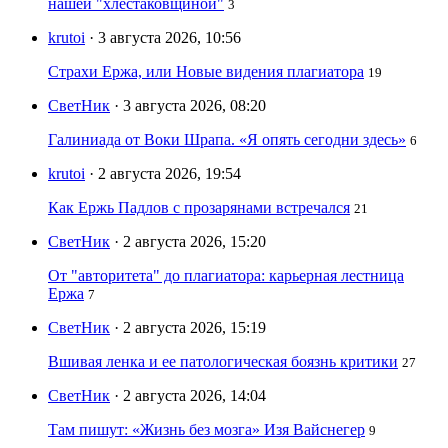
нашей "хлестаковщиной"
3
krutoi
· 3 августа 2026, 10:56
Страхи Ержа, или Новые видения плагиатора
19
СветНик
· 3 августа 2026, 08:20
Галиниада от Воки Шрапа. «Я опять сегодни здесь»
6
krutoi
· 2 августа 2026, 19:54
Как Ержь Падлов с прозарянами встречался
21
СветНик
· 2 августа 2026, 15:20
От "авторитета" до плагиатора: карьерная лестница
Ержа
7
СветНик
· 2 августа 2026, 15:19
Вшивая ленка и ее патологическая боязнь критики
27
СветНик
· 2 августа 2026, 14:04
Там пишут: «Жизнь без мозга» Изя Вайснегер
9