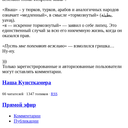
«Яваш» – у тюрков, турков, арабов и аналогичных народов
означает «медленный», в смысле «тормознутый» (بطيئة,
yavaş).
«я — искренне тормознутый» — заявил о себе липец. Это
единственный случай за всю его никчемную жизнь, когда он
оказался прав.
«
Пусть мне попеняют вежливо
» — взмолился гришка…
Ну-ну.
)))
Только зарегистрированные и авторизованные пользователи
могут оставлять комментарии.
Наша Кунсткамера
66
читателей · 1347 топиков ·
RSS
Прямой эфир
Комментарии
Публикации