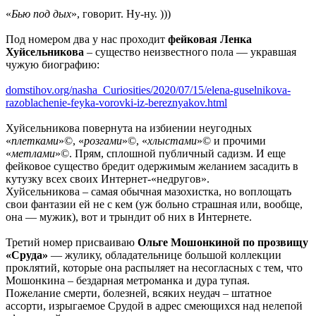
«
Бью под дых
», говорит. Ну-ну. )))
Под номером два у нас проходит
фейковая Ленка
Хуйсельникова
– существо неизвестного пола — укравшая
чужую биографию:
domstihov.org/nasha_Curiosities/2020/07/15/elena-guselnikova-
razoblachenie-feyka-vorovki-iz-bereznyakov.html
Хуйсельникова повернута на избиении неугодных
«
плетками
»©, «
розгами
»©, «
хлыстами
»© и прочими
«
метлами
»©. Прям, сплошной публичный садизм. И еще
фейковое существо бредит одержимым желанием засадить в
кутузку всех своих Интернет-«недругов».
Хуйсельникова – самая обычная мазохистка, но воплощать
свои фантазии ей не с кем (уж больно страшная или, вообще,
она — мужик), вот и трындит об них в Интернете.
Третий номер присваиваю
Ольге Мошонкиной по прозвищу
«Сруда»
— жулику, обладательнице большой коллекции
проклятий, которые она распыляет на несогласных с тем, что
Мошонкина – бездарная метроманка и дура тупая.
Пожелание смерти, болезней, всяких неудач – штатное
ассорти, изрыгаемое Срудой в адрес смеющихся над нелепой