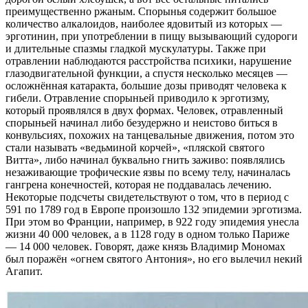
преимущественно ржаным. Спорынья содержит большое
количество алкалоидов, наиболее ядовитый из которых —
эрготинин, при употреблении в пищу вызывающий судороги
и длительные спазмы гладкой мускулатуры. Также при
отравлении наблюдаются расстройства психики, нарушение
глазодвигательной функции, а спустя несколько месяцев —
осложнённая катаракта, большие дозы приводят человека к
гибели. Отравление спорыньей приводило к эрготизму,
который проявлялся в двух формах. Человек, отравленный
спорыньей начинал либо безудержно и неистово биться в
конвульсиях, похожих на танцевальные движения, потом это
стали называть «ведьминой корчей», «пляской святого
Витта», либо начинал буквально гнить заживо: появлялись
незаживающие трофические язвы по всему телу, начиналась
гангрена конечностей, которая не поддавалась лечению.
Некоторые подсчеты свидетельствуют о том, что в период с
591 по 1789 год в Европе произошло 132 эпидемии эрготизма.
При этом во Франции, например, в 922 году эпидемия унесла
жизни 40 000 человек, а в 1128 году в одном только Париже
— 14 000 человек. Говорят, даже князь Владимир Мономах
был поражён «огнем святого Антония», но его вылечил некий
Агапит.