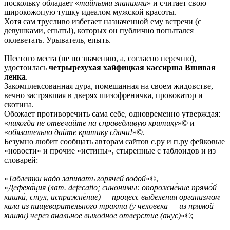
поскольку обладает «
тайными знаниями
» и считает свою
широкожопую тушку идеалом мужской красоты.
Хотя сам трусливо избегает назначенной ему встречи (с
девушками, епыть!), которых он публично попытался
оклеветать. Урыватель, епыть.
Шестого места (не по значению, а, согласно перечню),
удостоилась
четрырехухая хайфицкая кассирша Вшивая
ленка
.
Закомплексованная дура, помешанная на своем жидовстве,
вечно застрявшая в дверях шизофреничка, провокатор и
скотина.
Обожает противоречить сама себе, одновременно утверждая:
«
никогда не отвечайте на справедливую критику
»© и
«
обязательно дайте критику сдачи!
»©.
Безумно любит сообщать авторам сайтов с.ру и п.ру фейковые
«новости» и прочие «истины», стыренные с таблоидов и из
словарей:
«
Таблетки надо запивать горячей водой
»©,
«
Дефека́ция (лат. defecatio; синонимы: опорожне́ние прямо́й
кишки́, стул, испражне́ние) — процесс выделения организмом
кала из пищеварительного тракта (у человека — из прямой
кишки) через анальное выходное отверстие (анус)
»©;