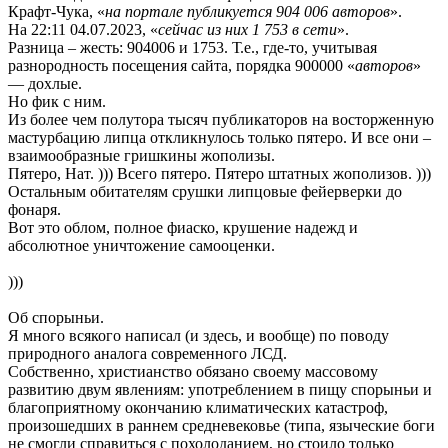
Крафт-Чука, «
на портале публикуется 904 006 авторов
».
На 22:11 04.07.2023, «
сейчас из них 1 753 в сети
».
Разница – жесть: 904006 и 1753. Т.е., где-то, учитывая
разнородность посещения сайта, порядка 900000 «
авторов
»
— дохлые.
Но фик с ним.
Из более чем полутора тысяч публикаторов на восторженную
мастурбацию липца откликнулось только пятеро. И все они –
взаимообразные гришкины жополизы.
Пятеро, Нат. ))) Всего пятеро. Пятеро штатных жополизов. )))
Остальным обитателям срушки липцовые фейерверки до
фонаря.
Вот это облом, полное фиаско, крушение надежд и
абсолютное уничтожение самооценки.
)))
Об спорыньи.
Я много всякого написал (и здесь, и вообще) по поводу
природного аналога современного ЛСД.
Собственно, христианство обязано своему массовому
развитию двум явлениям: употреблением в пищу спорыньи и
благоприятному окончанию климатических катастроф,
произошедших в раннем средневековье (типа, языческие боги
не смогли справиться с похолоданием, но стоило только