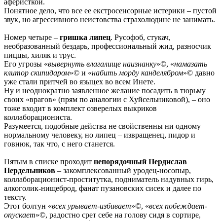
аферисткой.
Понятное дело, что все ее екстросенсорные истерики – пустой
звук, но агрессивного неистовства страхолюдине не занимать.
Номер четыре –
гришка липец
. Русофоб, стукач,
необразованный бездарь, профессиональный жид, разносчик
пиццы, хиляк и трус.
Его угрозы «
вывернуть влагалище наизнанку
»©, «
намазать
клитор скипидаром
»© и «
набить морду канделябром
»© давно
уже стали притчей во языцех во всем Инете.
Ну и неоднократно заявленное желание посадить в тюрьму
своих «врагов» (прям по аналогии с Хуйсельниковой), – оно
тоже входит в комплект озверелых выкриков
коллаборациониста.
Разумеется, подобные действа не свойственны ни одному
нормальному человеку, но липец – извращенец, пидор и
говнюк, так что, с него станется.
Пятым в списке проходит
непорядочный Пердислав
Пердельников
– закомплексованный уродец-носопыр,
коллаборационист-проститутка, подниматель надувных гирь,
алкоголик-нищеброд, фанат пузановских сисек и далее по
тексту.
Этот болтун «
всех урывает-избивает
»©, «
всех побеждает-
опускает
»©, радостно срет себе на голову сидя в сортире,