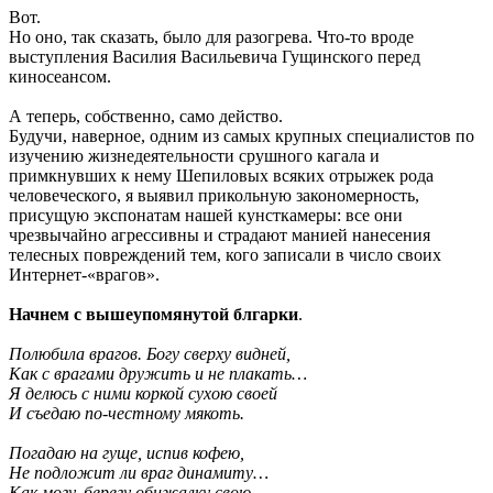
Вот.
Но оно, так сказать, было для разогрева. Что-то вроде
выступления Василия Васильевича Гущинского перед
киносеансом.
А теперь, собственно, само действо.
Будучи, наверное, одним из самых крупных специалистов по
изучению жизнедеятельности срушного кагала и
примкнувших к нему Шепиловых всяких отрыжек рода
человеческого, я выявил прикольную закономерность,
присущую экспонатам нашей кунсткамеры: все они
чрезвычайно агрессивны и страдают манией нанесения
телесных повреждений тем, кого записали в число своих
Интернет-«врагов».
Начнем с вышеупомянутой блгарки
.
Полюбила врагов. Богу сверху видней,
Как с врагами дружить и не плакать…
Я делюсь с ними коркой сухою своей
И съедаю по-честному мякоть.
Погадаю на гуще, испив кофею,
Не подложит ли враг динамиту…
Как могу, берегу обижалку свою,