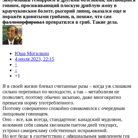
говном, просиживающий плоскую дряблую жопу в
краучуковском болоте, рыгорий липоц, оказался еще и
поражён ядовитыми грибами, и, похоже, что сам
фалломорфировал
превратился в гриб. Такие дела.
Юша Могилкин
4 июля 2023, 22:15
↑
↓
+1
Я в своей жизни блевал считанные разы – когда уж слишком
сильно перепивал по молодости, а так – метаболизм не
позволяет, поэтому обычно засыпаю, даже многократно
превысив норму употребленного.
Поэтому совершенно спокойно ознакомился с очередным
липцовым говнищем.
Оно – все, как всегда, стандартное: канадский мудозвон,
возомнив себя самым хвеликим паетом дней текущих,
устроил саморекламу собственных испражнений.
Но вот беда: в соответствии с официальным заявлением гея