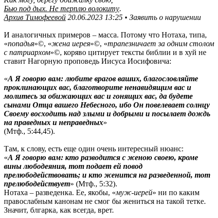
Бью под дых. Не терплю волокиту
.
Архив Тимофеевой
20.06.2023 13:25 • Заявить о нарушении
И аналогичных примеров – масса. Потому что Нотаха, типа,
«
попадья
»©, «
жена иерея
»©, «
трапезничает за одним столом
с патриархом
»©, коряво цитирует тексты библии и в хуй не
ставит Нагорную проповедь Иисуса Иосифовича:
«
А Я говорю вам: любите врагов ваших, благословляйте
проклинающих вас, благотворите ненавидящим вас и
молитесь за обижающих вас и гонящих вас, да будете
сынами Отца вашего Небесного, ибо Он повелевает солнцу
Своему восходить над злыми и добрыми и посылает дождь
на праведных и неправедных
»
(Мтф., 5:44,45).
Там, к слову, есть еще один очень интересный нюанс:
«
А Я говорю вам: кто разводится с женою своею, кроме
вины любодеяния, тот подает ей повод
прелюбодействовать; и кто женится на разведенной, тот
прелюбодействует
» (Мтф., 5:32).
Нотаха – разведенка. Ее, якобы, «
муж-иерей
» ни по каким
правослабным канонам не смог бы жениться на такой тетке.
Значит, блгарка, как всегда, врет.