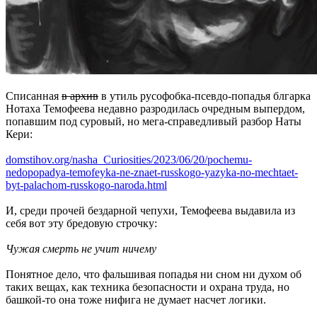
Списанная
в архив
в утиль русофобка-псевдо-попадья блгарка
Нотаха Темофеева недавно разродилась очредным выпердом,
попавшим под суровый, но мега-справедливый разбор Наты
Кери:
domstihov.org/nasha_Curiosities/2023/06/20/pochemu-
nedopopadya-temofeyka-ne-znaet-russkogo-yazyka-no-mechtaet-
byt-palachom-russkogo-naroda.html
И, среди прочей бездарной чепухи, Темофеева выдавила из
себя вот эту бредовую строчку:
Чужая смерть не учит ничему
Понятное дело, что фальшивая попадья ни сном ни духом об
таких вещах, как техника безопасности и охрана труда, но
башкой-то она тоже нифига не думает насчет логики.