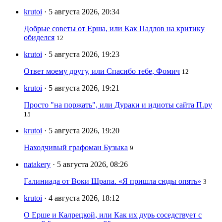
krutoi
· 5 августа 2026, 20:34
Добрые советы от Ерша, или Как Падлов на критику
обиделся
12
krutoi
· 5 августа 2026, 19:23
Ответ моему другу, или Спасибо тебе, Фомич
12
krutoi
· 5 августа 2026, 19:21
Просто "на поржать", или Дураки и идиоты сайта П.ру
15
krutoi
· 5 августа 2026, 19:20
Находчивый графоман Бузыка
9
natakery
· 5 августа 2026, 08:26
Галиниада от Воки Шрапа. «Я пришла сюды опять»
3
krutoi
· 4 августа 2026, 18:12
О Ерше и Калрецкой, или Как их дурь соседствует с