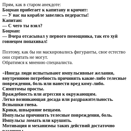
Прям, как в старом анекдоте:
Боцман прибегает к капитану и кричит:
— У нас на корабле завелись педерасты!
Капитан:
— С чего ты взял?
Боцман:
— Вчера отсасывал у первого помощника, так его хуй
говнецом попахивал!
Поэтому, как бы ни маскировались фигуранты, свое естество
они спрятать не могут.
Обратимся к мнению специалиста.
«
Иногда люди испытывают импульсивные желания,
внутреннюю потребность причинять какие-либо телесные
повреждения, боль или нанести вред кому-либо.
Симптомы просты.
Враждебность или агрессия к окружающим.
Легко возникающая досада или раздражительность.
Вспышки гнева.
Крики, швыряние вещами.
Импульсы причинять телесные повреждения, боль.
Импульсы ломать или крушить.
Мотивация и механизмы таких действий достаточно
различны.