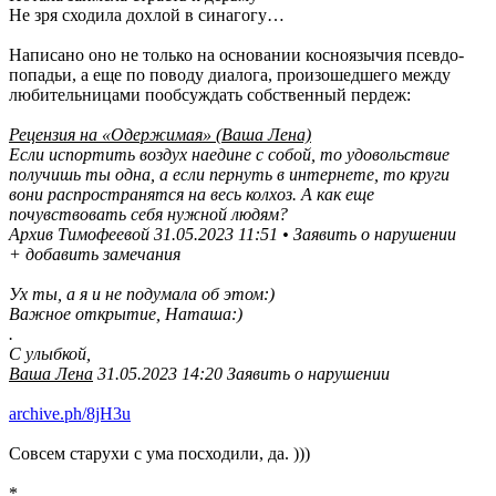
Не зря сходила дохлой в синагогу…
Написано оно не только на основании косноязычия псевдо-
попадьи, а еще по поводу диалога, произошедшего между
любительницами пообсуждать собственный пердеж:
Рецензия на «Одержимая» (Ваша Лена)
Если испортить воздух наедине с собой, то удовольствие
получишь ты одна, а если пернуть в интернете, то круги
вони распространятся на весь колхоз. А как еще
почувствовать себя нужной людям?
Архив Тимофеевой 31.05.2023 11:51 • Заявить о нарушении
+ добавить замечания
Ух ты, а я и не подумала об этом:)
Важное открытие, Наташа:)
.
С улыбкой,
Ваша Лена
31.05.2023 14:20 Заявить о нарушении
archive.ph/8jH3u
Совсем старухи с ума посходили, да. )))
*