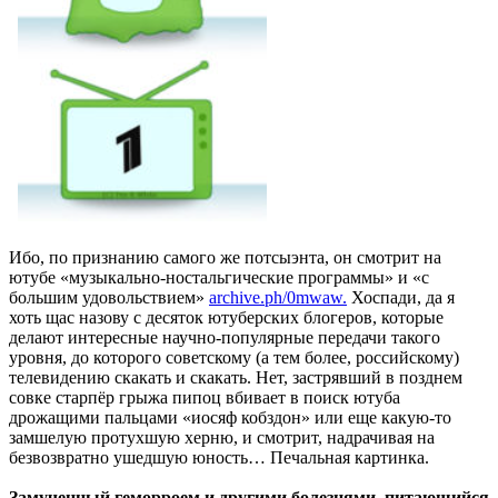
Ибо, по признанию самого же потсыэнта, он смотрит на
ютубе «музыкально-ностальгические программы» и «с
большим удовольствием»
archive.ph/0mwaw.
Хоспади, да я
хоть щас назову с десяток ютуберских блогеров, которые
делают интересные научно-популярные передачи такого
уровня, до которого советскому (а тем более, российскому)
телевидению скакать и скакать. Нет, застрявший в позднем
совке старпёр грыжа пипоц вбивает в поиск ютуба
дрожащими пальцами «иосяф кобздон» или еще какую-то
замшелую протухшую херню, и смотрит, надрачивая на
безвозвратно ушедшую юность… Печальная картинка.
Замученный геморроем и другими болезнями, питающийся