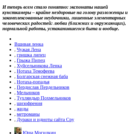
И теперь всем стало понятно: экспонаты нашей
кунсткамеры – крайне нездоровые на голову разложенцы и
закомплексованные неудачники, лишенные элементарных
человеческих радостей: любви (ближних и окружающих),
нормальной работы, устаканившегося быта и вообще
.
Вшивая ленка
,
Чужая Лена
,
гришка липец
,
Грыжа Пипец
,
Хуйсельникова Ленка
,
Нотаха Темофеева
,
Болгарская снежная баба
,
Нотаха-попадья
,
Пердислав Пердельников
,
Мельников
,
Тухляндыр Похмельников
,
шизофрения
,
жиды
,
метроманы
,
Дураки и идиоты сайта Сру
Юша Могилкин