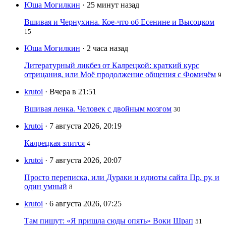
Юша Могилкин
· 25 минут назад
Вшивая и Чернухина. Кое-что об Есенине и Высоцком
15
Юша Могилкин
· 2 часа назад
Литературный ликбез от Калрецкой: краткий курс
отрицания, или Моё продолжение общения с Фомичём
9
krutoi
· Вчера в 21:51
Вшивая ленка. Человек с двойным мозгом
30
krutoi
· 7 августа 2026, 20:19
Калрецкая злится
4
krutoi
· 7 августа 2026, 20:07
Просто переписка, или Дураки и идиоты сайта Пр. ру, и
один умный
8
krutoi
· 6 августа 2026, 07:25
Там пишут: «Я пришла сюды опять» Воки Шрап
51