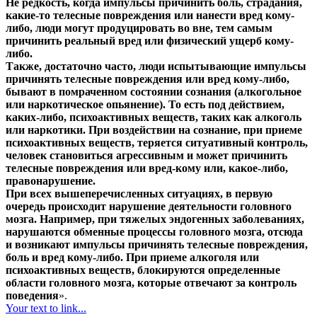
Не редкость, когда импульсы причинить боль, страдания,
какие-то телесные повреждения или нанести вред кому-
либо, люди могут продуцировать во вне, тем самым
причинить реальный вред или физический ущерб кому-
либо.
Также, достаточно часто, люди испытывающие импульсы
причинять телесные повреждения или вред кому-либо,
бывают в помраченном состоянии сознания (алкогольное
или наркотическое опьянение). То есть под действием,
каких-либо, психоактивных веществ, таких как алкоголь
или наркотики. При воздействии на сознание, при приеме
психоактивных веществ, теряется ситуативный контроль,
человек становиться агрессивным и может причинить
телесные повреждения или вред-кому или, какое-либо,
правонарушение.
При всех вышеперечисленных ситуациях, в первую
очередь происходит нарушение деятельности головного
мозга. Например, при тяжелых эндогенных заболеваниях,
нарушаются обменные процессы головного мозга, отсюда
и возникают импульсы причинять телесные повреждения,
боль и вред кому-либо. При приеме алкоголя или
психоактивных веществ, блокируются определенные
области головного мозга, которые отвечают за контроль
поведения
».
Your text to link...