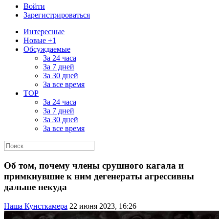
Войти
Зарегистрироваться
Интересные
Новые +1
Обсуждаемые
За 24 часа
За 7 дней
За 30 дней
За все время
TOP
За 24 часа
За 7 дней
За 30 дней
За все время
Об том, почему члены срушного кагала и
примкнувшие к ним дегенераты агрессивны
дальше некуда
Наша Кунсткамера
22 июня 2023, 16:26