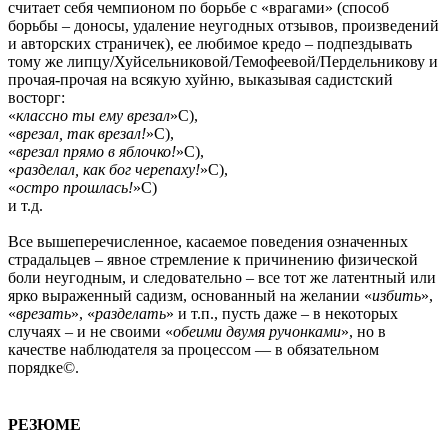
считает себя чемпионом по борьбе с «врагами» (способ
борьбы – доносы, удаление неугодных отзывов, произведений
и авторских страничек), ее любимое кредо – подпездывать
тому же липцу/Хуйсельниковой/Темофеевой/Пердельникову и
прочая-прочая на всякую хуйню, выказывая садистский
восторг:
«
классно ты ему врезал
»С),
«
врезал, так врезал!
»С),
«
врезал прямо в яблочко!
»С),
«
разделал, как бог черепаху!
»С),
«
остро прошлась!
»С)
и т.д.
Все вышеперечисленное, касаемое поведения означенных
страдальцев – явное стремление к причинению физической
боли неугодным, и следовательно – все тот же латентный или
ярко выраженный садизм, основанный на желании «
избить
»,
«
врезать
», «
разделать
» и т.п., пусть даже – в некоторых
случаях – и не своими «
обеими двумя ручонками
», но в
качестве наблюдателя за процессом — в обязательном
порядке©.
РЕЗЮМЕ