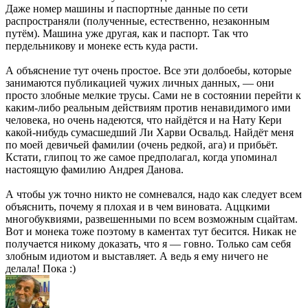
Даже номер машины и паспортные данные по сети
распространяли (полученные, естественно, незаконным
путём). Машина уже другая, как и паспорт. Так что
пердельникову и монеке есть куда расти.
А объяснение тут очень простое. Все эти долбоебы, которые
занимаются публикацией чужих личных данных, — они
просто злобные мелкие трусы. Сами не в состоянии перейти к
каким-либо реальным действиям против ненавидимого ими
человека, но очень надеются, что найдётся и на Нату Кери
какой-нибудь сумасшедший Ли Харви Освальд. Найдёт меня
по моей девичьей фамилии (очень редкой, ага) и прибьёт.
Кстати, глипоц то же самое предполагал, когда упоминал
настоящую фамилию Андрея Данова.
А чтобы уж точно никто не сомневался, надо как следует всем
объяснить, почему я плохая и в чем виновата. Аццкими
многобуквиями, развешенными по всем возможным сцайтам.
Вот и монека тоже поэтому в каментах тут бесится. Никак не
получается никому доказать, что я — говно. Только сам себя
злобным идиотом и выставляет. А ведь я ему ничего не
делала! Пока :)