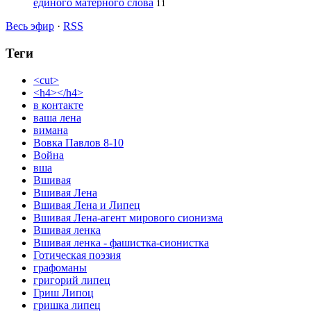
единого матерного слова
11
Весь эфир
·
RSS
Теги
<cut>
<h4></h4>
в контакте
ваша лена
вимана
Вовка Павлов 8-10
Война
вша
Вшивая
Вшивая Лена
Вшивая Лена и Липец
Вшивая Лена-агент мирового сионизма
Вшивая ленка
Вшивая ленка - фашистка-сионистка
Готическая поэзия
графоманы
григорий липец
Гриш Липоц
гришка липец