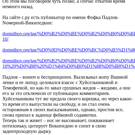
Об этом мы поговорим чуть позже, а сейчас откатим время
немного назад.
На сайте с.ру есть публикатор по имени Фофка Падлов-
Nомерной-Википедкин:
domstihov.org/tag/%D0%B2%D0%BE%D0%B2%D0%B0%D
10/
domstihov.org/tag/%D0%9D%D0%BE%D0%BC%D0%B5%D1
domstihov.org/tag/%D0%B2%D0%BE%D0%B2%D0%B0%D
10%20%D0%B8%20%D1%84%D0%B0%D1%88%D0%B8%D1%
Падлов – вонюч и беспринципен. Вылизывал жопу Вшивой
ленке и ее липцу, целовался взасос с Хуйсельниковой и
Темофеевой, но как-то завал срушных жидов – жидами, а они
его за это отключили от публикации комментариев.
Хуйсельникова тут же предала своего корешка, но через какое-
то время его выпустили на свободу, и он стал очень
осторожным в своих высказываниях, однако, простив все,
снова припал к заднице фейковой содамитки.
Теперь так и живет – нос не высовывает, поквакивает
потихоньку, цитирует Википедию и сопит в свою
заднепроходную дырку.