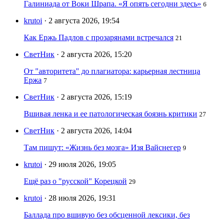
Галиниада от Воки Шрапа. «Я опять сегодни здесь»
6
krutoi
· 2 августа 2026, 19:54
Как Ержь Падлов с прозарянами встречался
21
СветНик
· 2 августа 2026, 15:20
От "авторитета" до плагиатора: карьерная лестница
Ержа
7
СветНик
· 2 августа 2026, 15:19
Вшивая ленка и ее патологическая боязнь критики
27
СветНик
· 2 августа 2026, 14:04
Там пишут: «Жизнь без мозга» Изя Вайснегер
9
krutoi
· 29 июля 2026, 19:05
Ещё раз о "русской" Корецкой
29
krutoi
· 28 июля 2026, 19:31
Баллада про вшивую без обсценной лексики, без