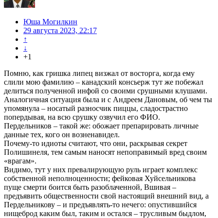
Юша Могилкин
29 августа 2023, 22:17
↑
↓
+1
Помню, как гришка липец визжал от восторга, когда ему
слили мою фамилию – канадский консьерж тут же побежал
делиться полученной инфой со своими срушными клушами.
Аналогичная ситуация была и с Андреем Дановым, об чем ты
упомянула – носатый разносчик пиццы, сладострастно
попердывая, на всю срушку озвучил его ФИО.
Пердельников – такой же: обожает препарировать личные
данные тех, кого он возненавидел.
Почему-то идиоты считают, что они, раскрывая секрет
Полишинеля, тем самым наносят непоправимый вред своим
«врагам».
Видимо, тут у них превалирующую руль играет комплекс
собственной неполноценности; фейковая Хуйсельникова
пуще смерти боится быть разоблаченной, Вшивая –
предъявить общественности свой настоящий внешний вид, а
Пердельникову – и предъявлять-то нечего: опустившийся
нищеброд каким был, таким и остался – трусливым быдлом,