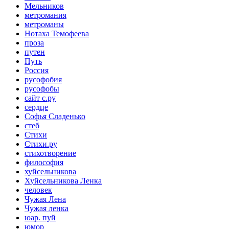
Мельников
метромания
метроманы
Нотаха Темофеева
проза
путен
Путь
Россия
русофобия
русофобы
сайт с.ру
сердце
Софья Сладенько
стеб
Стихи
Стихи.ру
стихотворение
философия
хуйсельникова
Хуйсельникова Ленка
человек
Чужая Лена
Чужая ленка
юар. пуй
юмор