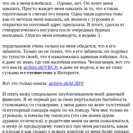
что он в меня влюбился… Однако, нет. Он хочет меня
наказать. Просто жаждет меня наказать за то, что я такая
охуительная и считаю его никем. Одна такая идиотка тоже
как-то мечтала меня наказать, аж звонила с угрозами и
открытки на почтовый адрес присылала. В итоге, сдохла от
геморрагического инсульта после очередных бурных
выходных. Опасно меня ненавидеть, я ведьма :)
пердельников очень сильно на меня обиделся, что я его
забанила. Только он не понял, что я его забанила, он подумал
по тупости своей, что я нажаловалась админам избушки. Ага,
я даже не знаю, где там жалобная кнопка. Чеснагаваря, вот это
его высер
archive.ph/VBCJv
я даже не видела, я же не сижу
сутками
и с гусями тоже
в Интернете.
Вот это только нашла:
archive.ph/hCBF0
И опять вижу специальное опубличиванием моей девичьей
фамилии. Я не первый раз за свою виртуальную бытийность
сталкиваюсь со сталкерами, у меня давно на жопе толстенный
огнеупорный панцирь нарос по их поводу. Чем мне только не
угрожали, и начальству написать (это сам жонек ауров-
дуракон отличился), и родителям моим на меня пожаловаться,
и мужу (и предыдущему тоже) все про меня рассказать, какая
я плохая и как сильно у всяких идиотов от меня болят попьки.