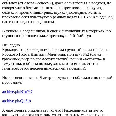
обитают (от слова «совсем»), даже аллигаторы не водятся, не
говоря уже о бегемотах, питонах, пресноводных акулах,
слонах и прочих панцирных щуках (последние, кстати,
прекрасно себя чувствуют в речных водах США и Канады, а у
нас их отродясь не водилось).
В общем, Пердельников, в своих антинаучных истериках, по
глупости превзошел даже пресловутый бабий пуп.
Ин, ладно.
Крокодилы – крокодилами, а когда срушный кагал напал на
Русского Поэта Дмитрия Мальянца, мой шут №2 (он же —
грузчик-курьер по совместительству), решил «встрясть» в
тему (типа, в общем потоке, хоть-кто-то его заметит и
заинтересуется пердельниковскими высерами).
Но, ополчившись на Дмитрия, мудозвон обделался по полной
программе:
archive.ph/B1n7Q
archive.ph/QpSio
А еще очень прикалывает то, что Пердельников зачем-то
копирует диалоги со своим участием, затем удаляет их и –