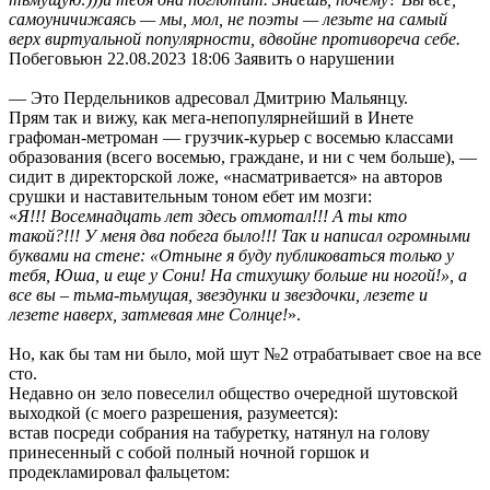
самоуничижаясь — мы, мол, не поэты — лезьте на самый
верх виртуальной популярности, вдвойне противореча себе.
Побеговьюн 22.08.2023 18:06 Заявить о нарушении
— Это Пердельников адресовал Дмитрию Мальянцу.
Прям так и вижу, как мега-непопулярнейший в Инете
графоман-метроман — грузчик-курьер с восемью классами
образования (всего восемью, граждане, и ни с чем больше), —
сидит в директорской ложе, «насматривается» на авторов
срушки и наставительным тоном ебет им мозги:
«
Я!!! Восемнадцать лет здесь отмотал!!! А ты кто
такой?!!! У меня два побега было!!! Так и написал огромными
буквами на стене: «Отныне я буду публиковаться только у
тебя, Юша, и еще у Сони! На стихушку больше ни ногой!», а
все вы – тьма-тьмущая, звездунки и звездочки, лезете и
лезете наверх, затмевая мне Солнце!
».
Но, как бы там ни было, мой шут №2 отрабатывает свое на все
сто.
Недавно он зело повеселил общество очередной шутовской
выходкой (с моего разрешения, разумеется):
встав посреди собрания на табуретку, натянул на голову
принесенный с собой полный ночной горшок и
продекламировал фальцетом: