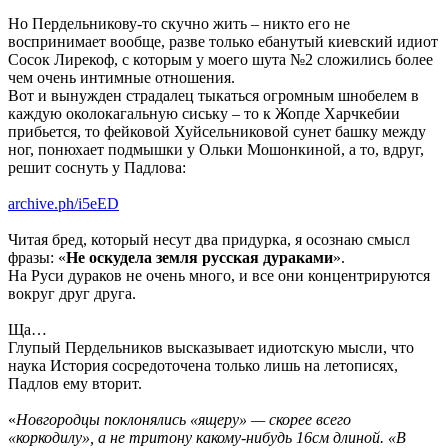
Но Пердельникову-то скучно жить – никто его не
воспринимает вообще, разве только ебанутый киевский идиот
Сосок Лирекоф, с которым у моего шута №2 сложились более
чем очень интимные отношения.
Вот и вынужден страдалец тыкаться огромным шнобелем в
каждую околокагальную сиську – то к Жопде Харчкебии
прибьется, то фейковой Хуйсельниковой сунет башку между
ног, понюхает подмышки у Ольки Мошонкиной, а то, вдруг,
решит соснуть у Падлова:
archive.ph/i5eED
Читая бред, который несут два придурка, я осознаю смысл
фразы: «
Не оскудела земля русская дураками
».
На Руси дураков не очень много, и все они концентрируются
вокруг друг друга.
Ща…
Глупый Пердельников высказывает идиотскую мысли, что
наука История сосредоточена только лишь на летописях,
Падлов ему вторит.
«
Новгородцы поклонялись «ящеру» — скорее всего
«коркодилу», а не тритону какому-нибудь 16см длиной. «В