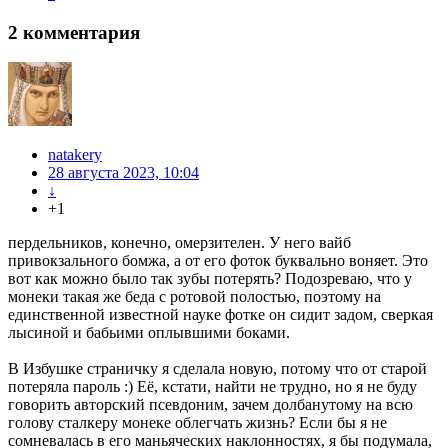
2
комментария
natakery
28 августа 2023, 10:04
↓
+1
пердельников, конечно, омерзителен. У него вайб
привокзального бомжа, а от его фоток буквально воняет. Это
вот как можно было так зубы потерять? Подозреваю, что у
монеки такая же беда с ротовой полостью, поэтому на
единственной известной науке фотке он сидит задом, сверкая
лысиной и бабьими оплывшими боками.
В Избушке страничку я сделала новую, потому что от старой
потеряла пароль :) Её, кстати, найти не трудно, но я не буду
говорить авторский псевдоним, зачем долбанутому на всю
голову сталкеру монеке облегчать жизнь? Если бы я не
сомневалась в его маньяческих наклонностях, я бы подумала,