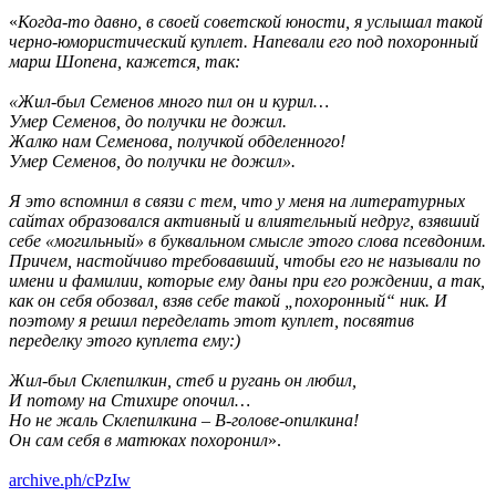
«
Когда-то давно, в своей советской юности, я услышал такой
черно-юмористический куплет. Напевали его под похоронный
марш Шопена, кажется, так:
«Жил-был Семенов много пил он и курил…
Умер Семенов, до получки не дожил.
Жалко нам Семенова, получкой обделенного!
Умер Семенов, до получки не дожил».
Я это вспомнил в связи с тем, что у меня на литературных
сайтах образовался активный и влиятельный недруг, взявший
себе «могильный» в буквальном смысле этого слова псевдоним.
Причем, настойчиво требовавший, чтобы его не называли по
имени и фамилии, которые ему даны при его рождении, а так,
как он себя обозвал, взяв себе такой „похоронный“ ник. И
поэтому я решил переделать этот куплет, посвятив
переделку этого куплета ему:)
Жил-был Склепилкин, стеб и ругань он любил,
И потому на Стихире опочил…
Но не жаль Склепилкина – В-голове-опилкина!
Он сам себя в матюках похоронил
».
archive.ph/cPzIw