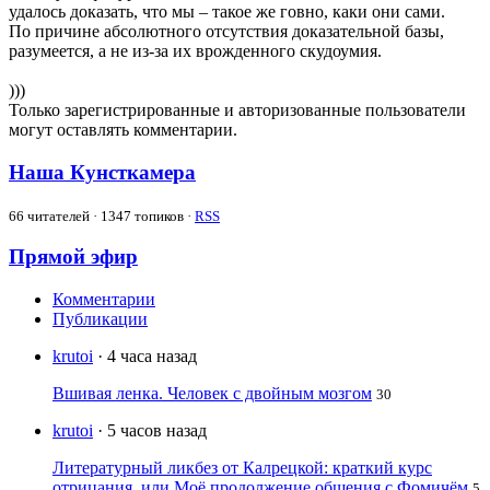
удалось доказать, что мы – такое же говно, каки они сами.
По причине абсолютного отсутствия доказательной базы,
разумеется, а не из-за их врожденного скудоумия.
)))
Только зарегистрированные и авторизованные пользователи
могут оставлять комментарии.
Наша Кунсткамера
66
читателей · 1347 топиков ·
RSS
Прямой эфир
Комментарии
Публикации
krutoi
· 4 часа назад
Вшивая ленка. Человек с двойным мозгом
30
krutoi
· 5 часов назад
Литературный ликбез от Калрецкой: краткий курс
отрицания, или Моё продолжение общения с Фомичём
5