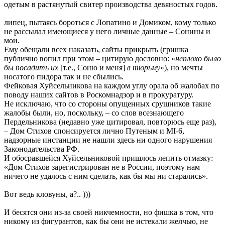
одетым в растянутый свитер производства девяностых годов.
липец, пытаясь бороться с Лопатино и Домиком, кому только
не рассылал имеющиеся у него личные данные – Сонины и
мои.
Ему обещали всех наказать, сайты прикрыть (гришка
публично вопил при этом – цитирую дословно: «
неплохо было
бы посадить их
[т.е., Соню и меня]
в тюрьму
»), но мечты
носатого пидора так и не сбылись.
Фейковая Хуйсельникова на каждом углу орала об жалобах по
поводу наших сайтов в Роскомнадзор и в прокуратуру.
Не исключаю, что со стороны опущенных срушников такие
жалобы были, но, поскольку, – со слов всезнающего
Пердельникова (недавно уже цитировал, повторюсь еще раз),
– Дом Стихов спонсируется лично Путеным и MI-6,
надзорные инстанции не нашли здесь ни одного нарушения
Законодательства РФ.
И обосравшейся Хуйсельниковой пришлось лепить отмазку:
«Дом Стихов зарегистрирован не в России, поэтому нам
ничего не удалось с ним сделать, как бы мы ни старались».
Вот ведь кловуны, а?.. )))
И бесятся они из-за своей никчемности, но фишка в том, что
никому из фигурантов, как бы они не истекали желчью, не