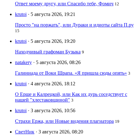
Ответ моему другу, или Спасибо тебе, Фомич
12
krutoi
· 5 августа 2026, 19:21
Просто "на поржать", или Дураки и идиоты сайта П.ру
15
krutoi
· 5 августа 2026, 19:20
Находчивый графоман Бузыка
9
natakery
· 5 августа 2026, 08:26
Галиниада от Воки Шрапа. «Я пришла сюды опять»
3
krutoi
· 4 августа 2026, 18:12
О Ерше и Калрецкой, или Как их дурь соседствует с
нашей "хлестаковщиной"
3
krutoi
· 3 августа 2026, 10:56
Страхи Ержа, или Новые видения плагиатора
19
СветНик
· 3 августа 2026, 08:20