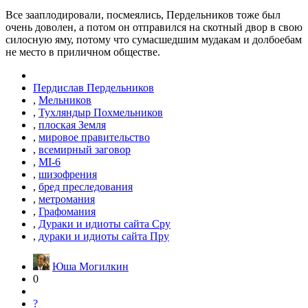
Все зааплодировали, посмеялись, Пердельников тоже был
очень доволен, а потом он отправился на скотный двор в свою
силосную яму, потому что сумасшедшим мудакам и долбоебам
не место в приличном обществе.
Пердислав Пердельников
,
Мельников
,
Тухляндыр Похмельников
,
плоская Земля
,
мировое правительство
,
всемирный заговор
,
MI-6
,
шизофрения
,
бред преследования
,
метромания
,
Графомания
,
Дураки и идиоты сайта Сру
,
дураки и идиоты сайта Пру
Юша Могилкин
0
?