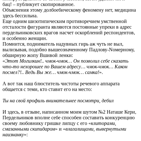
бац! – публикует скопированное.
Объяснения этому долбоебическому феномену нет, медицина
здесь бессильна.
Еще одним шизотипическим противоречием умственной
отсталости фигуранта являются постоянные упреки в адрес
пердельниковских врагов насчет оскорблений респондентов,
и особенно женщин.
Помнится, подниматель надувных гирь аж чуть не выл,
вылизывая, подобно вышеозначенному Падлову-Nомерному,
обширную жопу Вшивой ленки:
«
Этот Могилкин!.. чмок-чмок… Он позволил себе сказать
что-то нехорошее по Вашем адресу… чмок-чмок… Какон
посмел?!.. Ведь Вы же… чмок-чмок… самка!
».
А вот так наш блюститель чистоты речевого аппарата
общается с теми, кто ставит его на место:
Ты на свой профиль внимательнее посмотри, дебил
И здесь, в отзыве, написанном моим шутом №2 Наташе Кери,
Пердельников вполне себе способен составить конкуренцию
своему любовнику гришке липцу с его «
клиторами,
смазанными скипидаром
» и «
влагалищами, вывернутыми
наизнанку
»: