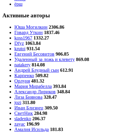
ёрш
Активные авторы
Юша Могилкин
2306.86
Говард Уткин
1837.46
koss1967
1332.27
Dfyz
1063.84
krutoi
931.54
Евгений Бесовитов
906.85
Удаленный за ложь и клевету
869.08
natakery
814.08
Андрей Блудный сын
612.91
Карпенко
509.82
Орлуня
481.32
Мария Мирабелла
393.84
Александр Лириков
348.84
Лиза Биянова
328.47
jozi
311.80
Иван Близнец
309.50
СветНик
284.98
sladenko
206.37
zayac
196.99
Амалия Исильда
181.83