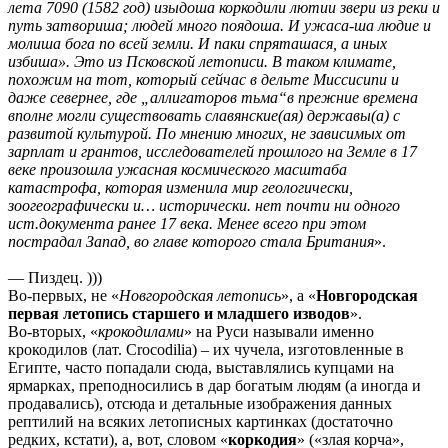
лета 7090 (1582 год) изыдоша коркодили лютии звери из реки и
путь затвориша; людей много поядоша. И ужаса-ша людие и
молиша бога по всей земли. И паки спряташася, а иных
избиша». Это из Псковской летописи. В таком климате,
похожим на тот, который сейчас в дельте Миссисипи и
даже севернее, где „аллигаторов тьма“в прежние времена
вполне могли существовать славянские(ая) державы(а) с
развитой культурой. По мнению многих, не зависимых от
зарплат и грантов, исследователей прошлого на Земле в 17
веке произошла ужасная космического масштаба
катастрофа, которая изменила мир геологически,
зоогеографически и… исторически. нет почти ни одного
ист.документа ранее 17 века. Менее всего при этом
пострадал Запад, во главе которого стала Британия
».
— Пиздец. )))
Во-первых, не «
Новгородская летопись
», а «
Новгородская
первая летопись старшего и младшего изводов
».
Во-вторых, «
крокодилами
» на Руси называли именно
крокодилов (лат. Crocodilia) – их чучела, изготовленные в
Египте, часто попадали сюда, выставлялись купцами на
ярмарках, преподносились в дар богатым людям (а иногда и
продавались), отсюда и детальные изображения данных
рептилий на всяких летописных картинках (достаточно
редких, кстати), а, вот, словом «
коркодия
» («злая корча»,