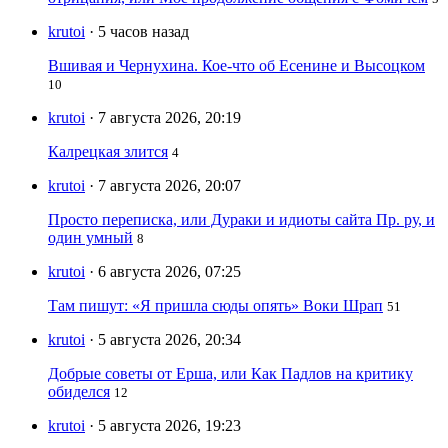
krutoi
· 5 часов назад
Вшивая и Чернухина. Кое-что об Есенине и Высоцком
10
krutoi
· 7 августа 2026, 20:19
Калрецкая злится
4
krutoi
· 7 августа 2026, 20:07
Просто переписка, или Дураки и идиоты сайта Пр. ру, и
один умный
8
krutoi
· 6 августа 2026, 07:25
Там пишут: «Я пришла сюды опять» Воки Шрап
51
krutoi
· 5 августа 2026, 20:34
Добрые советы от Ерша, или Как Падлов на критику
обиделся
12
krutoi
· 5 августа 2026, 19:23