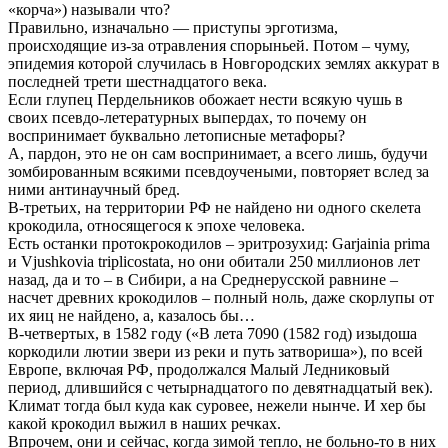
«корча») называли что?
Правильно, изначально — приступы эрготизма,
происходящие из-за отравления спорыньей. Потом – чуму,
эпидемия которой случилась в Новгородских землях аккурат в
последней трети шестнадцатого века.
Если глупец Пердельников обожает нести всякую чушь в
своих псевдо-летературных выпердах, то почему он
воспринимает буквально летописные метафоры?
А, пардон, это не он сам воспринимает, а всего лишь, будучи
зомбированным всякими псевдоучеными, повторяет вслед за
ними антинаучный бред.
В-третьих, на территории РФ не найдено ни одного скелета
крокодила, относящегося к эпохе человека.
Есть останки протокрокодилов – эритрозухид: Garjainia prima
и Vjushkovia triplicostata, но они обитали 250 миллионов лет
назад, да и то – в Сибири, а на Среднерусской равнине –
насчет древних крокодилов – полный ноль, даже скорлупы от
их яиц не найдено, а, казалось бы…
В-четвертых, в 1582 году («В лета 7090 (1582 год) изыдоша
коркодили лютии звери из реки и путь затвориша»), по всей
Европе, включая РФ, продолжался Малый Ледниковый
период, длившийся с четырнадцатого по девятнадцатый век).
Климат тогда был куда как суровее, нежели нынче. И хер бы
какой крокодил выжил в наших речках.
Впрочем, они и сейчас, когда зимой тепло, не больно-то в них