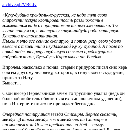
archive.ph/VBCJv
«
Куку-дубина хрендель-не-русская, не надо тут свою
спирохетическую клонированность размножать в
комментном виде с портретом не твоего хлебальника. Ты
лучше потужся, и частушку какую-нибудь роди матерную.
Хакерша пустостраничная.
Пы.сы я это все сейчас скопирую, а потом рецу свою удалю
вместе с твоей типа неудаляемой Ку-ку-дубиной. А после по
новой тебе эту рецу опубликую со всеми предыдущими
подробностями, Буль-буль Карасикова от Балды
».
Впрочем, насколько я понял, старый придурок писал сию херь
совсем другому человеку, которого, в силу своего скудоумия,
принял за Нату.
Бывает…
Свой высер Пердельников зачем-то трусливо удалил (ведь он
большой любитель обвинять всех в аналогичном удалении),
но в Интернете ничто не пропадает бесследно.
Очередная потирушная звезда Стихиры. Вернее сказать,
звездун:)) таких звездунков и звездочек на Стихире я
насмотрелся за 18 лет пребывания на Ней… тьму-
тьмущую:)))и тебя она поглотит. Знаешь, почему? Вы все,