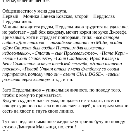
третье, явление шестое.
Общеизвестно: у меня два шута.
Первый – Моника Панека Ковская, второй – Пердислав
Пердельников.
Моника находится рядом, Пердельников трудится на удаленке,
но работает – дай бох каждому, мочит корки не хуже Джозефа
Гримальди, хотя и страдает повторами, типа: «
все авторы
сайта «Дом стихов» — английские шпионы из MI-6
», «
сайт
«Дом Стихов» был создан Путеным для выявления
недовольных
», «
Сталин – сын Пржевальского
», «
Ната Кери –
«клон» Сони Сладенько
», «
Соня Сладенько, Ирма Каллер и
Беня Самолетов живут шведской семьей
», «
Наша планета
плоская
», «
Говард Уткин отнял у меня футболку со своим
портретом, потому что он – агент CIA и DGSE
», «
гиены
рожают через клитор
» и т.д. и т.п.
Зато Пердельников – уникальная личность по поводу того,
чтобы к кому-то примазаться.
Будучи скудным насчет ума, он далеко не заходит, пасется
вокруг суршного кагала и вычисляет людей, к которым можно
сесть на хвост и гнуть свою линию.
Тут вот недавно тамошнее жидовье устроило бучу по поводу
стихов Дмитрия Мальянца, но, стоп!