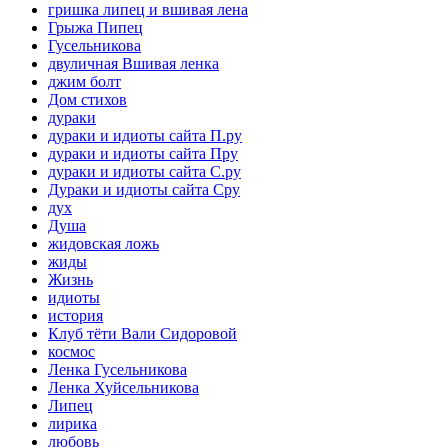
гришка липец и вшивая лена
Грыжа Пипец
Гусельникова
двуличная Вшивая ленка
джим болт
Дом стихов
дураки
дураки и идиоты сайта П.ру
дураки и идиоты сайта Пру
дураки и идиоты сайта С.ру
Дураки и идиоты сайта Сру
дух
Душа
жидовская ложь
жиды
Жизнь
идиоты
история
Клуб тёти Вали Сидоровой
космос
Ленка Гусельникова
Ленка Хуйсельникова
Липец
лирика
любовь