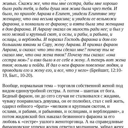
живых. Скажи же, что ты мне сестра, дабы мне хорошо
было ради тебя, и дабы душа моя жива была чрез тебя. И
было, по приходе Аврама в Египет, увидели Египтяне эту
женщину, что она весьма красива; и увидели ее вельможи
фараона, и похвалили ее фараону; и взята была эта женщина
в дом фараона. И Авраму оказал он милость ради нее; и был у
него мелкий и крупный скот, и ослы, и рабы, и рабыни, и
ослицы, и верблюды. И поразил Господь фараона и дом его
большими язвами за Сару, жену Аврама. И призвал фараон
Аврама, и сказал: что это ты сделал мне? почему ты не
сказал мне, что она жена твоя? Почему ты сказал: «она
сестра моя»? и взял было я ее себе в жену. А теперь вот жена
твоя; возьми и пойди. И дал о нем фараон повеление людям, и
проводили его и жену его, и все, что у него
» (Брейшит, 12:10-
19, Быт., 10-20).
Вообще, нормальная тема – торговля собственной женой под
видом единоутробной сестры. А потом – шантаж от бога.
Бедный фараон, он до сего случая не сталкивался с жидами,
чуваку понравилась девушка, он ее полюбил, стал с ней жить,
одарил еейного «брата» «мелким и крупным скотом, и
ослами, и рабами, и рабынями, и ослицами, и верблюдами», а
потом жидовский бох наказал безвинного фараона за его
любовь к «сестре» ушлого женоторговца. А на справедливые
фараоновские упреки жулик ответил молчанием, забрал жену