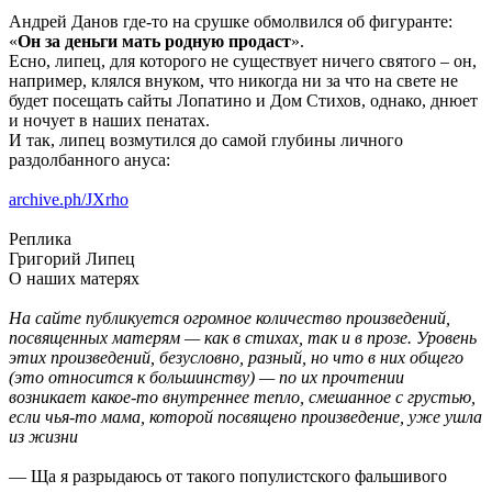
Андрей Данов где-то на срушке обмолвился об фигуранте:
«
Он за деньги мать родную продаст
».
Есно, липец, для которого не существует ничего святого – он,
например, клялся внуком, что никогда ни за что на свете не
будет посещать сайты Лопатино и Дом Стихов, однако, днюет
и ночует в наших пенатах.
И так, липец возмутился до самой глубины личного
раздолбанного ануса:
archive.ph/JXrho
Реплика
Григорий Липец
О наших матерях
На сайте публикуется огромное количество произведений,
посвященных матерям — как в стихах, так и в прозе. Уровень
этих произведений, безусловно, разный, но что в них общего
(это относится к большинству) — по их прочтении
возникает какое-то внутреннее тепло, смешанное с грустью,
если чья-то мама, которой посвящено произведение, уже ушла
из жизни
— Ща я разрыдаюсь от такого популистского фальшивого