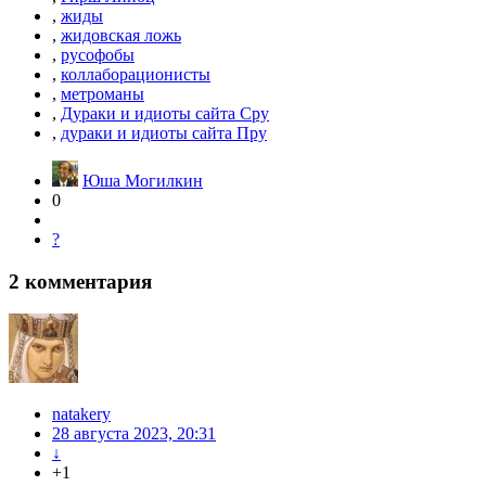
,
жиды
,
жидовская ложь
,
русофобы
,
коллаборационисты
,
метроманы
,
Дураки и идиоты сайта Сру
,
дураки и идиоты сайта Пру
Юша Могилкин
0
?
2
комментария
natakery
28 августа 2023, 20:31
↓
+1