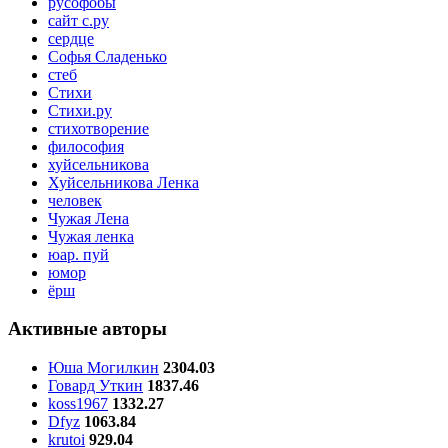
русофобы
сайт с.ру
сердце
Софья Сладенько
стеб
Стихи
Стихи.ру
стихотворение
философия
хуйсельникова
Хуйсельникова Ленка
человек
Чужая Лена
Чужая ленка
юар. пуй
юмор
ёрш
Активные авторы
Юша Могилкин
2304.03
Говард Уткин
1837.46
koss1967
1332.27
Dfyz
1063.84
krutoi
929.04