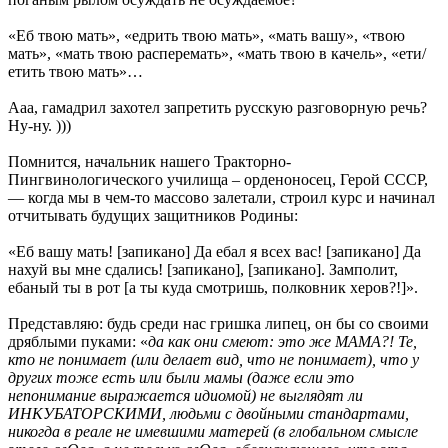
«Еб твою мать», «едрить твою мать», «мать вашу», «твою
мать», «мать твою расперемать», «мать твою в качель», «ети/
етить твою мать»…
Ааа, гамадрил захотел запретить русскую разговорную речь?
Ну-ну. )))
Помнится, начальник нашего Тракторно-
Пингвинологического училища – орденоносец, Герой СССР,
— когда мы в чем-то массово залетали, строил курс и начинал
отчитывать будущих защитников Родины:
«Еб вашу мать! [запикано] Да ебал я всех вас! [запикано] Да
нахуй вы мне сдались! [запикано], [запикано]. Замполит,
ебаный ты в рот [а ты куда смотришь, полковник херов?!]».
Представляю: будь среди нас гришка липец, он бы со своими
дряблыми пуками: «
да как они смеют: это же МАМА?! Те,
кто не понимает (или делает вид, что не понимает), что у
других тоже есть или были мамы (даже если это
непонимание выражается идиомой) не выглядят ли
ИНКУБАТОРСКИМИ, людьми с двойными стандартами,
никогда в реале не имевшими матерей (в глобальном смысле