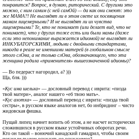
понравится? Вопрос, я думаю, риторический. С другими это
можно, с ним самим (с ней самОй) — да как они смеют: это
же МАМА?! Не выглядят ли в этом свете их посвящения
мамам лицемерными? И не выглядят ли их чувства
лицемерными? Те, кто не понимает (или делает вид, что не
понимает), что у других тоже есть или были мамы (даже
если это непонимание выражается идиомой) не выглядят ли
ИНКУБАТОРСКИМИ, людьми с двойными стандартами,
никогда в реале не имевшими матерей (в глобальном смысле
этого слОва, а не только слОва, обозначающего, что эта
женщина родила «применителя» вышеозначенной идиомы)?
— Во педераст нагородил, а? )))
Ща, бля. )))
«
Кус има шельха
» — дословный перевод с иврита: «пизда
твой матери», аналог нашего «еб твою мать».
«
Кус ахотха
» — дословный перевод с иврита: «пизда твой
сестры», в русском языке аналогов нет, бо инбридинг – чисто
жидовская фишка.
Пущай липец начнет вопить об этом, а не насчет исторически
сложившихся в русском языке устойчивых оборотах речи.
Кто он такой – вонючий канадский гамадрил, чтобы своим
поганым рылом осуждать не осуждаемое?