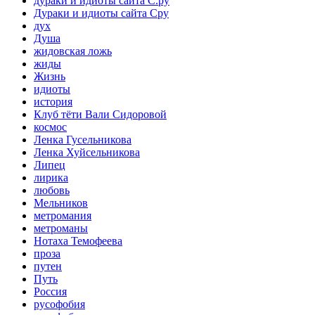
дураки и идиоты сайта С.ру
Дураки и идиоты сайта Сру
дух
Душа
жидовская ложь
жиды
Жизнь
идиоты
история
Клуб тёти Вали Сидоровой
космос
Ленка Гусельникова
Ленка Хуйсельникова
Липец
лирика
любовь
Мельников
метромания
метроманы
Нотаха Темофеева
проза
путен
Путь
Россия
русофобия