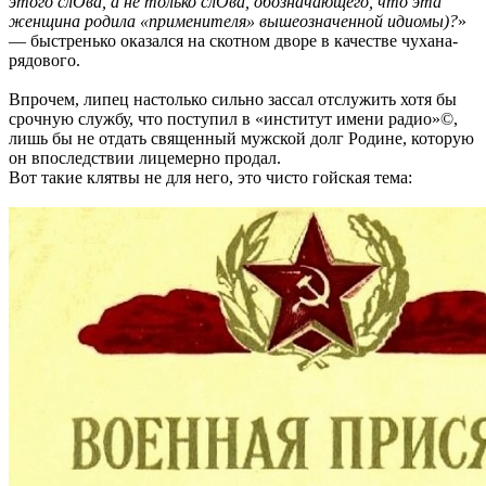
этого слОва, а не только слОва, обозначающего, что эта
женщина родила «применителя» вышеозначенной идиомы)?
»
— быстренько оказался на скотном дворе в качестве чухана-
рядового.
Впрочем, липец настолько сильно зассал отслужить хотя бы
срочную службу, что поступил в «институт имени радио»©,
лишь бы не отдать священный мужской долг Родине, которую
он впоследствии лицемерно продал.
Вот такие клятвы не для него, это чисто гойская тема: