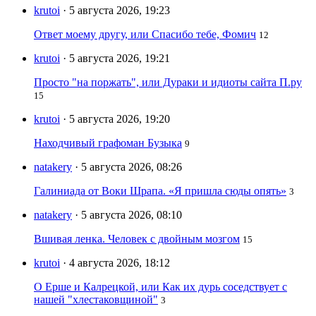
krutoi
· 5 августа 2026, 19:23
Ответ моему другу, или Спасибо тебе, Фомич
12
krutoi
· 5 августа 2026, 19:21
Просто "на поржать", или Дураки и идиоты сайта П.ру
15
krutoi
· 5 августа 2026, 19:20
Находчивый графоман Бузыка
9
natakery
· 5 августа 2026, 08:26
Галиниада от Воки Шрапа. «Я пришла сюды опять»
3
natakery
· 5 августа 2026, 08:10
Вшивая ленка. Человек с двойным мозгом
15
krutoi
· 4 августа 2026, 18:12
О Ерше и Калрецкой, или Как их дурь соседствует с
нашей "хлестаковщиной"
3