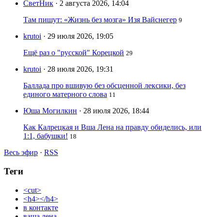
СветНик
· 2 августа 2026, 14:04
Там пишут: «Жизнь без мозга» Изя Вайснегер
9
krutoi
· 29 июля 2026, 19:05
Ещё раз о "русской" Корецкой
29
krutoi
· 28 июля 2026, 19:31
Баллада про вшивую без обсценной лексики, без
единого матерного слова
11
Юша Могилкин
· 28 июля 2026, 18:44
Как Калрецкая и Вша Лена на правду обиделись, или
1:1, бабушки!
18
Весь эфир
·
RSS
Теги
<cut>
<h4></h4>
в контакте
ваша лена