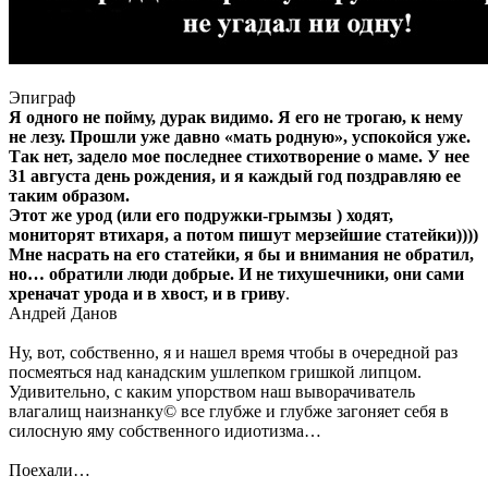
Эпиграф
Я одного не пойму, дурак видимо. Я его не трогаю, к нему
не лезу. Прошли уже давно «мать родную», успокойся уже.
Так нет, задело мое последнее стихотворение о маме. У нее
31 августа день рождения, и я каждый год поздравляю ее
таким образом.
Этот же урод (или его подружки-грымзы ) ходят,
мониторят втихаря, а потом пишут мерзейшие статейки))))
Мне насрать на его статейки, я бы и внимания не обратил,
но… обратили люди добрые. И не тихушечники, они сами
хреначат урода и в хвост, и в гриву
.
Андрей Данов
Ну, вот, собственно, я и нашел время чтобы в очередной раз
посмеяться над канадским ушлепком гришкой липцом.
Удивительно, с каким упорством наш выворачиватель
влагалищ наизнанку© все глубже и глубже загоняет себя в
силосную яму собственного идиотизма…
Поехали…