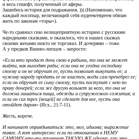
и весь гешефт, полученный от аферы.
Зашибись история для подражания. ))) (Напоминаю, что
каждый носопыр, величающий себя иудеем/евреем обязан
жить по законам «торы»).
Че-то сравнил сию нелицеприятную историю с русскими
народными сказками, и оказалось, что в наших сказках
своими женами никто не торговал. И дочерями – тоже.
А у предков Вшиво-липцов – запросто:
«
Если кто продаст дочь свою в рабыни, то она не может
выйти, как выходят рабы; если она не угодна господину
своему и он не обручит ее, пусть позволит выкупить ее; а
чужому народу продать ее не властен, когда сам пренебрег ее;
если он обручит ее сыну своему, пусть поступит с нею по
праву дочерей; если же другую возьмет за него, то она не
должна лишаться пищи, одежды и супружеского сожития; а
если он сих трех [вещей] не сделает для нее, пусть она
отойдет даром
» (Исх., 21:7-11).
Жесть, короче.
И начинает оправдываться: это, мол, идиома; выражение
такое. А вот интересно: если по отношению к НЕМУ
САМОМУ кто-то применит ТАКУЮ ЖЕ идиому, ему это