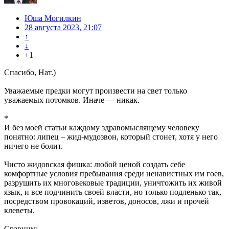
Юша Могилкин
28 августа 2023, 21:07
↑
↓
+1
Спасибо, Нат.)
Уважаемые предки могут произвести на свет только
уважаемых потомков. Иначе — никак.
*
И без моей статьи каждому здравомыслящему человеку
понятно: липец – жид-мудозвон, который стонет, хотя у него
ничего не болит.
Чисто жидовская фишка: любой ценой создать себе
комфортные условия пребывания среди ненавистных им гоев,
разрушить их многовековые традиции, уничтожить их живой
язык, и все подчинить своей власти, но только подленько так,
посредством провокаций, изветов, доносов, лжи и прочей
клеветы.
Сравним: