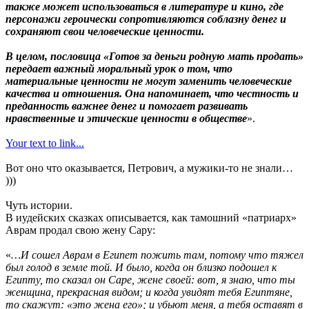
также может использоваться в литературе и кино, где
персонажи героически сопротивляются соблазну денег и
сохраняют свои человеческие ценности.
В целом, пословица «Готов за деньги родную мать продать»
передает важный моральный урок о том, что
материальные ценности не могут заменить человеческие
качества и отношения. Она напоминает, что честность и
преданность важнее денег и помогает развивать
нравственные и этические ценности в обществе
».
Your text to link...
Вот оно что оказывается, Петрович, а мужики-то не знали…
)))
Чуть истории.
В иудейских сказках описывается, как тамошний «патриарх»
Аврам продал свою жену Сару:
«
…И сошел Аврам в Египет пожить там, потому что тяжел
был голод в земле той. И было, когда он близко подошел к
Египту, то сказал он Саре, жене своей: вот, я знаю, что ты
женщина, прекрасная видом; и когда увидят тебя Египтяне,
то скажут: «это жена его»; и убьют меня, а тебя оставят в