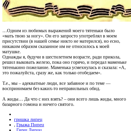
…Одним из любимых выражений моего тятеньки было
«мать твою за ногу». Он его запросто употреблял в моем
присутствии (в нашей семье никто не матерился), но есно,
никаким образом сказанное им не относилось к моей
матушке.
Однажды я, будучи в шестилетнем возрасте, ради прикола,
решил выковать железо, пока оно горячо, и передал маменьке
тятенькино пожелание. Маменька усмехнулась и сказала: «А,
это пожалуйста, сразу же, как только отобедаем».
Т.е., мы – адекватные люди, все забавное и по теме —
воспринимаем без каких-то неправильных обид.
А жиды… Да что с них взять? – они всего лишь жиды, много
базарного гомона и ничего святого.
гришка липец
,
Грыжа Пипец
,
Гирш Липоц