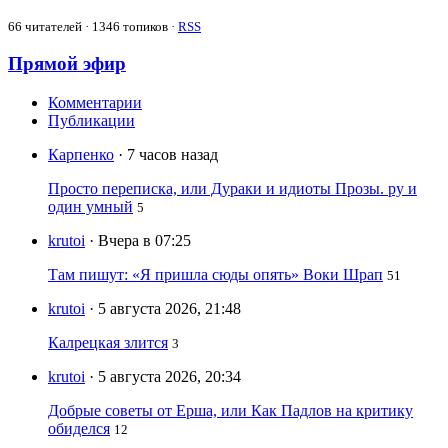
66
читателей · 1346 топиков ·
RSS
Прямой эфир
Комментарии
Публикации
Карпенко
· 7 часов назад
Просто переписка, или Дураки и идиоты Прозы. ру и
один умный
5
krutoi
· Вчера в 07:25
Там пишут: «Я пришла сюды опять» Воки Шрап
51
krutoi
· 5 августа 2026, 21:48
Калрецкая злится
3
krutoi
· 5 августа 2026, 20:34
Добрые советы от Ерша, или Как Падлов на критику
обиделся
12