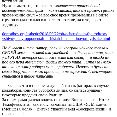
вступления.
Нужно заметить, что насчет «
количества произведений,
посвященных матерям — как в стихах, так и в прозе
», гришка
чрезвычайно скуп – за все свое время пребывания на сайте
с.ру, он выдал только один текст по теме, да и то, через
задницу:
domstihov.org/esthetic/2018/09/22/ob-ocherednom-flyurodrose-
vshivoy-leny-opponentah-fashistah-i-mandarinovom-grishke.html
Но бывает и так. Автор, полный неограниченного тепла к
СВОЕЙ маме — живой или ушедшей — забывает о том, что
у ДРУГИХ авторов они тоже есть или были, — и тогда из-
под его пера вылетают фразы такого типа: «Он(а) за (кого-
то или что-то) родную мать продаст». Невольно думаешь:
слава богу, что только продаст, а не зарежет. С некоторых
станется и такое написать
— Бывает, что в погоне за лучшей жизнь (которая, в случае
коллаборациониста-русофоба липца, оказалась худшей),
некоторые продают свою Родину.
За примерами далеко ходить не стану: Вшивая ленка, Нотаха
Темофеева, этот, как его… камазист из США «Я, Михаэль
(Мойша) Смоляк», Витька Ушастый а-ля «Воскресенский» и
прочая шваль.