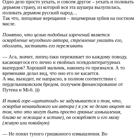
Одно дело просто уехать, и совсем другое – уехать и поливать
дерьмом страну, из которой вся эта шушера вылупилась,
поливать дерьмом русский народ…
Так что, липцовые верещания – лицемерная хуйня на постном
масле.
Понятно, что целью подобных изречений является
оскорбление неугодного автора, стремление унизить его,
оболгать, заставить его переживать
— Ага, значит, липец-таки переживает по каждому поводу,
касающегося его лично и евойных псевдолитературных
выпердов? Хороший мальчик, наконец-то признался. А то
временами делал вид, что оно его не касается.
А мы, выходит, не напрасно, в полном соответствии с
пердельниковским бредом, получаем финансирование от
Путена и Mi-6. )))
И такой горе-«цитатоид» не задумывается о том, что,
оскорбив ненавидимого им автора ( я уж не делаю акцент на
том, что это могут быть просто грязные измышления,
близко не лежащие к истине), он оскорбляет и его маму
(живую или покойную)
— Не понял тупого гришкиного измышления. Во