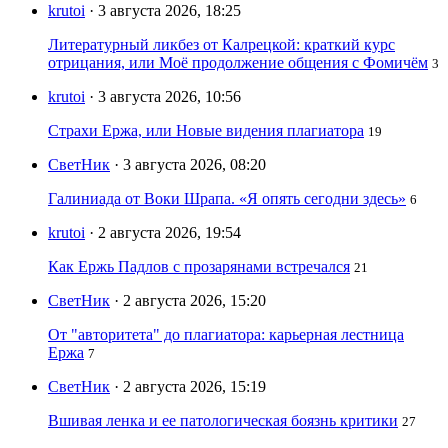
krutoi
· 3 августа 2026, 18:25
Литературный ликбез от Калрецкой: краткий курс
отрицания, или Моё продолжение общения с Фомичём
3
krutoi
· 3 августа 2026, 10:56
Страхи Ержа, или Новые видения плагиатора
19
СветНик
· 3 августа 2026, 08:20
Галиниада от Воки Шрапа. «Я опять сегодни здесь»
6
krutoi
· 2 августа 2026, 19:54
Как Ержь Падлов с прозарянами встречался
21
СветНик
· 2 августа 2026, 15:20
От "авторитета" до плагиатора: карьерная лестница
Ержа
7
СветНик
· 2 августа 2026, 15:19
Вшивая ленка и ее патологическая боязнь критики
27