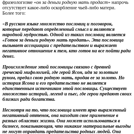
фразеологизме «
он за деньги родную мать продаст
» напрочь
отсутствует какое-либо оскорбление чьей-либо матери.
Более того:
«
В русском языке множество пословиц и поговорок,
которые передают определенный смысл и являются
народной мудростью. Одной из таких пословиц является
«Готов за деньги родную мать продать». Эта пословица
вызывает ассоциации с предательством и выражает
негативное отношение к тем, кто готов на все пойти ради
денег.
Происхождение этой пословицы связано с древней
греческой мифологией, где герой Ясон, идя за золотым
руном, предал свою родную мать, продав ее за золото. Но
история Ясона и его предательство не является
единственным источником этой пословицы. Существует
множество историй, легенд и пьес, где герои предают своих
близких ради богатства.
Несмотря на то, что пословица имеет ярко выраженный
негативный оттенок, она находит свое применение в
разных областях жизни. Она может использоваться в
бизнесе, показывающая, что никакие материальные выгоды
не могут оправдать предательства родных людей. Она