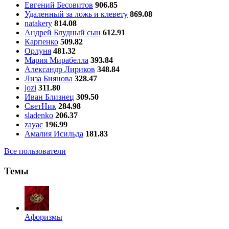
Евгений Бесовитов
906.85
Удаленный за ложь и клевету
869.08
natakery
814.08
Андрей Блудный сын
612.91
Карпенко
509.82
Орлуня
481.32
Мария Мирабелла
393.84
Александр Лириков
348.84
Лиза Биянова
328.47
jozi
311.80
Иван Близнец
309.50
СветНик
284.98
sladenko
206.37
zayac
196.99
Амалия Исильда
181.83
Все пользователи
Темы
Aфоризмы