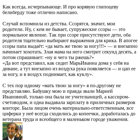
Как всегда, исчерпывающе. И про корявую глипоцеву
белиберду тоже отлично написано.
Случай вспомнила из детства. Ссорятся, значит, мои
родители. Ну, с кем не бывает, супружеские ссоры — это
нормальное явление. Так при ссоре присутствуют дети, оба
родителя тщательно выбирают выражения для крика. В апогее
ссоры папа выдаёт: «да мать же твою за ногу!!!» — и внезапно
начинает хохотать. Злая мама на него смотрит секунд десять, а
потом спрашивает: «ну и чего ты ржешь?»
«Да вот представил, как сидит МарьИванна дома у себя на
диване, а тут внезапно из воздуха рука появляется — и цап ее
за ногу, и в воздух поднимает, как куклу».
С тех пор идиому «мать твою за ногу» я по-другому не
представляю. Бабушку мою и правда звали Марией
Ивановной, только она была не учительницей, а кассиром-
счетоводом, и одна выдавала зарплату в приличных размеров
конторе. Была лицом очень материально-ответственным, все
циферки у неё всегда сходились до копеечки, доработалась до
ветерана труда и всеобщего в маленьком городе уважения.