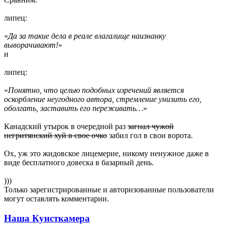
липец:
«
Да за такие дела в реале влагалище наизнанку
выворачивают!
»
и
липец:
«
Понятно, что целью подобных изречений является
оскорбление неугодного автора, стремление унизить его,
оболгать, заставить его переживать…
»
Канадский утырок в очередной раз
загнал чужой
негритянский хуй в свое очко
забил гол в свои ворота.
Ох, уж это жидовское лицемерие, никому ненужное даже в
виде бесплатного довеска в базарный день.
)))
Только зарегистрированные и авторизованные пользователи
могут оставлять комментарии.
Наша Кунсткамера