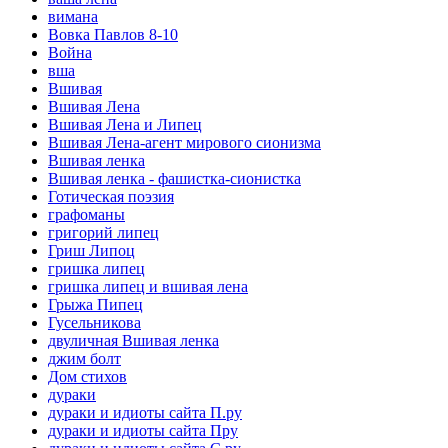
вимана
Вовка Павлов 8-10
Война
вша
Вшивая
Вшивая Лена
Вшивая Лена и Липец
Вшивая Лена-агент мирового сионизма
Вшивая ленка
Вшивая ленка - фашистка-сионистка
Готическая поэзия
графоманы
григорий липец
Гриш Липоц
гришка липец
гришка липец и вшивая лена
Грыжа Пипец
Гусельникова
двуличная Вшивая ленка
джим болт
Дом стихов
дураки
дураки и идиоты сайта П.ру
дураки и идиоты сайта Пру