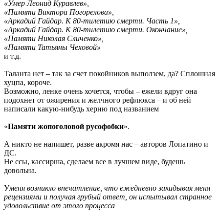
«Умер Леонид Куравлев»,
«Памяти Виктора Погорелова»,
«Аркадий Гайдар. К 80-тилетию смерти. Часть 1»,
«Аркадий Гайдар. К 80-тилетию смерти. Окончание»,
«Памяти Николая Сличенко»,
«Памяти Татьяны Чеховой»
и т.д.
Таланта нет – так за счет покойников выползем, да? Сплошная
хуцпа, короче.
Возможно, ленке очень хочется, чтобы – ежели вдруг она
подохнет от ожирения и желчного рефлюкса – и об ней
написали какую-нибудь херню под названием
«
Памяти жопоголовой русофобки
».
А никто не напишет, разве акромя нас – авторов Лопатино и
ДС.
Не ссы, кассирша, сделаем все в лучшем виде, будешь
довольна.
У
меня возникло впечатление, что ежедневно закидывая меня
рецензиями и получая грубый ответ, он испытывал странное
удовольствие от этого процесса