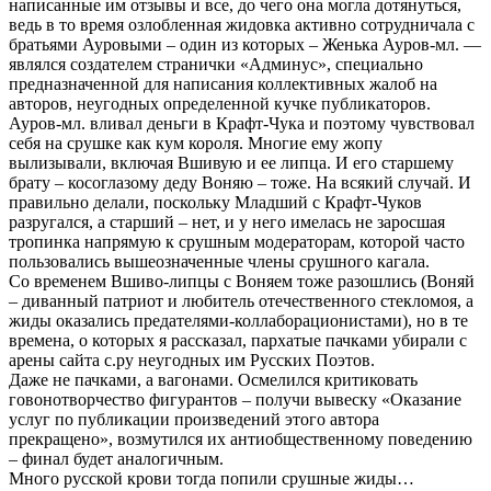
написанные им отзывы и все, до чего она могла дотянуться,
ведь в то время озлобленная жидовка активно сотрудничала с
братьями Ауровыми – один из которых – Женька Ауров-мл. —
являлся создателем странички «Админус», специально
предназначенной для написания коллективных жалоб на
авторов, неугодных определенной кучке публикаторов.
Ауров-мл. вливал деньги в Крафт-Чука и поэтому чувствовал
себя на срушке как кум короля. Многие ему жопу
вылизывали, включая Вшивую и ее липца. И его старшему
брату – косоглазому деду Воняю – тоже. На всякий случай. И
правильно делали, поскольку Младший с Крафт-Чуков
разругался, а старший – нет, и у него имелась не заросшая
тропинка напрямую к срушным модераторам, которой часто
пользовались вышеозначенные члены срушного кагала.
Со временем Вшиво-липцы с Воняем тоже разошлись (Воняй
– диванный патриот и любитель отечественного стекломоя, а
жиды оказались предателями-коллаборационистами), но в те
времена, о которых я рассказал, пархатые пачками убирали с
арены сайта с.ру неугодных им Русских Поэтов.
Даже не пачками, а вагонами. Осмелился критиковать
говонотворчество фигурантов – получи вывеску «Оказание
услуг по публикации произведений этого автора
прекращено», возмутился их антиобщественному поведению
– финал будет аналогичным.
Много русской крови тогда попили срушные жиды…