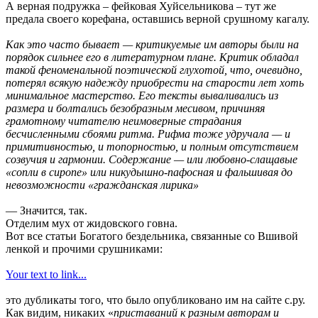
А верная подружка – фейковая Хуйсельникова – тут же
предала своего корефана, оставшись верной срушному кагалу.
Как это часто бывает — критикуемые им авторы были на
порядок сильнее его в литературном плане. Критик обладал
такой феноменальной поэтической глухотой, что, очевидно,
потерял всякую надежду приобрести на старости лет хоть
минимальное мастерство. Его тексты вываливались из
размера и болтались безобразным месивом, причиняя
грамотному читателю неимоверные страдания
бесчисленными сбоями ритма. Рифма тоже удручала — и
примитивностью, и топорностью, и полным отсутствием
созвучия и гармонии. Содержание — или любовно-слащавые
«сопли в сиропе» или никудышно-пафосная и фальшивая до
невозможности «гражданская лирика»
— Значится, так.
Отделим мух от жидовского говна.
Вот все статьи Богатого бездельника, связанные со Вшивой
ленкой и прочими срушниками:
Your text to link...
это дубликаты того, что было опубликовано им на сайте с.ру.
Как видим, никаких «
приставаний к разным авторам и