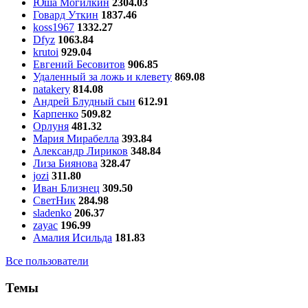
Юша Могилкин
2304.03
Говард Уткин
1837.46
koss1967
1332.27
Dfyz
1063.84
krutoi
929.04
Евгений Бесовитов
906.85
Удаленный за ложь и клевету
869.08
natakery
814.08
Андрей Блудный сын
612.91
Карпенко
509.82
Орлуня
481.32
Мария Мирабелла
393.84
Александр Лириков
348.84
Лиза Биянова
328.47
jozi
311.80
Иван Близнец
309.50
СветНик
284.98
sladenko
206.37
zayac
196.99
Амалия Исильда
181.83
Все пользователи
Темы