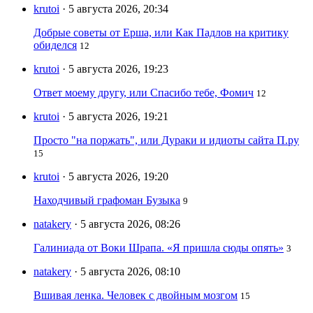
krutoi
· 5 августа 2026, 20:34
Добрые советы от Ерша, или Как Падлов на критику
обиделся
12
krutoi
· 5 августа 2026, 19:23
Ответ моему другу, или Спасибо тебе, Фомич
12
krutoi
· 5 августа 2026, 19:21
Просто "на поржать", или Дураки и идиоты сайта П.ру
15
krutoi
· 5 августа 2026, 19:20
Находчивый графоман Бузыка
9
natakery
· 5 августа 2026, 08:26
Галиниада от Воки Шрапа. «Я пришла сюды опять»
3
natakery
· 5 августа 2026, 08:10
Вшивая ленка. Человек с двойным мозгом
15