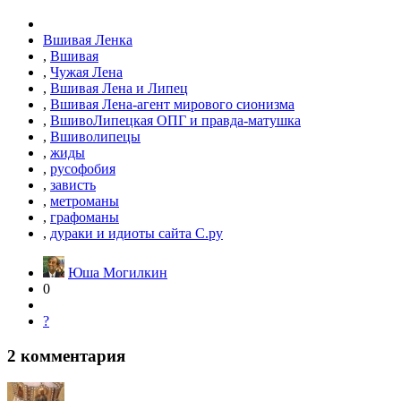
Вшивая Ленка
,
Вшивая
,
Чужая Лена
,
Вшивая Лена и Липец
,
Вшивая Лена-агент мирового сионизма
,
ВшивоЛипецкая ОПГ и правда-матушка
,
Вшиволипецы
,
жиды
,
русофобия
,
зависть
,
метроманы
,
графоманы
,
дураки и идиоты сайта С.ру
Юша Могилкин
0
?
2
комментария