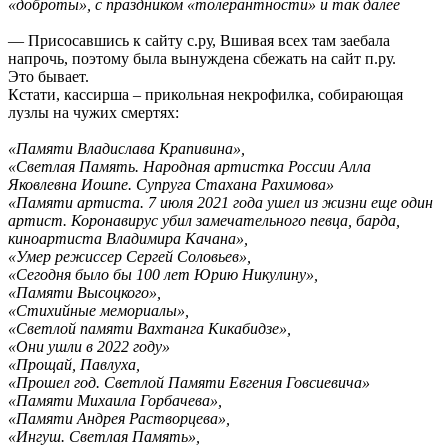
«доброты», с праздником «толерантности» и так далее
— Присосавшись к сайту с.ру, Вшивая всех там заебала
напрочь, поэтому была вынуждена сбежать на сайт п.ру.
Это бывает.
Кстати, кассирша – прикольная некрофилка, собирающая
лузлы на чужих смертях:
«Памяти Владислава Крапивина»,
«Светлая Память. Народная артистка России Алла
Яковлевна Иошпе. Супруга Стахана Рахимова»
«Памяти артиста. 7 июля 2021 года ушел из жизни еще один
артист. Коронавирус убил замечательного певца, барда,
киноартиста Владимира Качана»,
«Умер режиссер Сергей Соловьев»,
«Сегодня было бы 100 лет Юрию Никулину»,
«Памяти Высоцкого»,
«Стихийные мемориалы»,
«Светлой памяти Вахтанга Кикабидзе»,
«Они ушли в 2022 году»
«Прощай, Павлуха,
«Прошел год. Светлой Памяти Евгения Говсиевича»
«Памяти Михаила Горбачева»,
«Памяти Андрея Растворцева»,
«Ингуш. Светлая Память»,