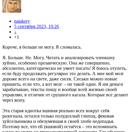
natakery
5 сентября 2023, 10:26
↓
+1
Короче, я больше не могу. Я сломалась.
Я. Больше. Не. Могу. Читать и анализировать членкину
хуйню, особенно прозаическую. Она же совершенно,
абсолютно, категорически не умеет писать! Я боюсь отупеть,
если буду продолжать регулярно это делать. А мне мой мозг
дороже всего на свете, даже сисек. Сиськи можно новые
пришить, если что, а вот мозг – он такой один. Я им деньги
зарабатываю, тексты пишу и вообще всей жизнью своей
управляю, в отличие от срушного кагала. Которые все делают
через жопу.
Эта старая идиотка вшивая реально всех вокруг себя
разогнала, остался только полудохлый глипоц, фековая
хуйсельникова и обезумевшая в своей злобе недопадья.
Поэтому все, что ей (вшивой) остаётся – это вспоминать
какие-то срачи аж тринадцатилетней давности. Где обычное