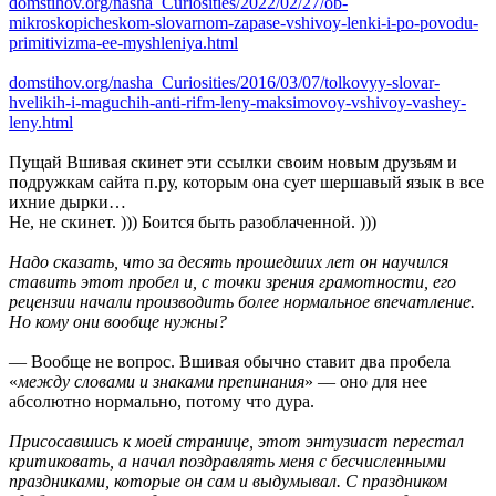
domstihov.org/nasha_Curiosities/2022/02/27/ob-
mikroskopicheskom-slovarnom-zapase-vshivoy-lenki-i-po-povodu-
primitivizma-ee-myshleniya.html
domstihov.org/nasha_Curiosities/2016/03/07/tolkovyy-slovar-
hvelikih-i-maguchih-anti-rifm-leny-maksimovoy-vshivoy-vashey-
leny.html
Пущай Вшивая скинет эти ссылки своим новым друзьям и
подружкам сайта п.ру, которым она сует шершавый язык в все
ихние дырки…
Не, не скинет. ))) Боится быть разоблаченной. )))
Надо сказать, что за десять прошедших лет он научился
ставить этот пробел и, с точки зрения грамотности, его
рецензии начали производить более нормальное впечатление.
Но кому они вообще нужны?
— Вообще не вопрос. Вшивая обычно ставит два пробела
«
между словами и знаками препинания
» — оно для нее
абсолютно нормально, потому что дура.
Присосавшись к моей странице, этот энтузиаст перестал
критиковать, а начал поздравлять меня с бесчисленными
праздниками, которые он сам и выдумывал. С праздником