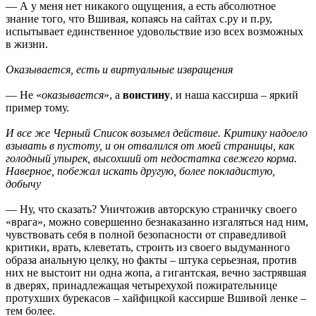
— А у меня нет никакого ощущения, а есть абсолютное
знание того, что Вшивая, копаясь на сайтах с.ру и п.ру,
испытывает единственное удовольствие изо всех возможных
в жизни.
Оказывается, есть и виртуальные извращения
— Не «
оказывается
», а
воистину
, и наша кассирша – яркий
пример тому.
И все же Черный Список возымел действие. Критику надоело
взывать в пустоту, и он отвалился от моей страницы, как
голодный упырек, высохший от недостатка свежего корма.
Наверное, побежал искать другую, более покладистую,
добычу
— Ну, что сказать? Уничтожив авторскую страничку своего
«врага», можно совершенно безнаказанно изгаляться над ним,
чувствовать себя в полной безопасности от справедливой
критики, врать, клеветать, строить из своего выдуманного
образа анальную целку, но факты – штука серьезная, против
них не выстоит ни одна жопа, а гигантская, вечно застрявшая
в дверях, принадлежащая четырехухой пожирательнице
протухших бурекасов – хайфицкой кассирше Вшивой ленке –
тем более.