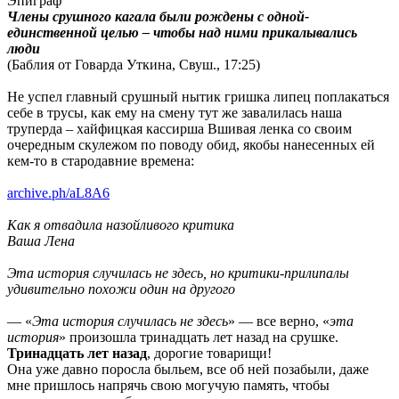
Эпиграф
Члены срушного кагала были рождены с одной-
единственной целью – чтобы над ними прикалывались
люди
(Баблия от Говарда Уткина, Свуш., 17:25)
Не успел главный срушный нытик гришка липец поплакаться
себе в трусы, как ему на смену тут же завалилась наша
труперда – хайфицкая кассирша Вшивая ленка со своим
очередным скулежом по поводу обид, якобы нанесенных ей
кем-то в стародавние времена:
archive.ph/aL8A6
Как я отвадила назойливого критика
Ваша Лена
Эта история случилась не здесь, но критики-прилипалы
удивительно похожи один на другого
— «
Эта история случилась не здесь
» — все верно, «
эта
история
» произошла тринадцать лет назад на срушке.
Тринадцать лет назад
, дорогие товарищи!
Она уже давно поросла быльем, все об ней позабыли, даже
мне пришлось напрячь свою могучую память, чтобы