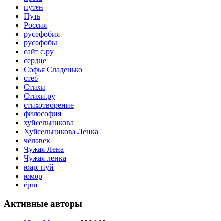
путен
Путь
Россия
русофобия
русофобы
сайт с.ру
сердце
Софья Сладенько
стеб
Стихи
Стихи.ру
стихотворение
философия
хуйсельникова
Хуйсельникова Ленка
человек
Чужая Лена
Чужая ленка
юар. пуй
юмор
ёрш
Активные авторы