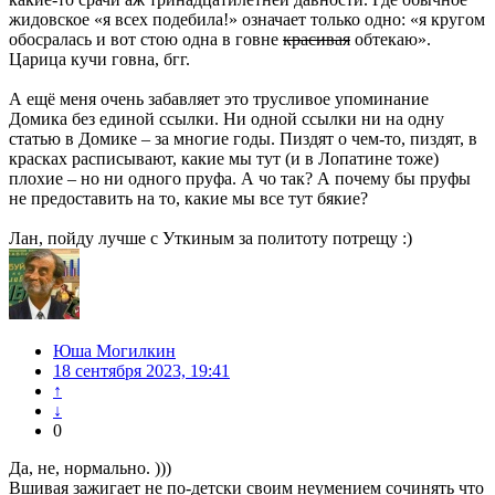
жидовское «я всех подебила!» означает только одно: «я кругом
обосралась и вот стою одна в говне
красивая
обтекаю».
Царица кучи говна, бгг.
А ещё меня очень забавляет это трусливое упоминание
Домика без единой ссылки. Ни одной ссылки ни на одну
статью в Домике – за многие годы. Пиздят о чем-то, пиздят, в
красках расписывают, какие мы тут (и в Лопатине тоже)
плохие – но ни одного пруфа. А чо так? А почему бы пруфы
не предоставить на то, какие мы все тут бякие?
Лан, пойду лучше с Уткиным за политоту потрещу :)
Юша Могилкин
18 сентября 2023, 19:41
↑
↓
0
Да, не, нормально. )))
Вшивая зажигает не по-детски своим неумением сочинять что