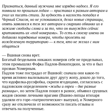
Признаться, данный мужчина мне изрядно надоел. Я его
помнила по прошлым годам — приставал к разным авторам и
учил их писать стихи. За нудность и наглость попадал в
Черный Список, но не успокаивался, делал новые страницы,
опять заявлялся к тем же авторам и сварливо обвинял их в
зажиме свободы слова и за то, что он вынужден сейчас
критиковать их «под номерами». То есть к своему имени он
добавлял порядковые номера, чтобы пролезть на
вожделенную территорию — к тем, кто не желал с ним
общаться
— Вшивая снова врет.
Богатый бездельник никаких номеров себе не приделывал,
этим промышлял Фофка Падлов-Википедкин, за что и был
прозван Nомерным.
Падлов тоже пострадал от Вшивой: сначала они какое-то
время активно вылизывали друг другу жопу, дошло до того,
что юдофилка-русофобка, скрипя ягодицами, согласилась с
падловским определением «
жиды и евреи – две разные
разницы
», но затем Падлов пошел в разнос, объявил срушных
жидов своими личными врагами (Вшиво-липцы втихаря
удаляли его горе-«патриотические» выпуки), и Nомерного
сразу же отключили от возможности писать отзывы и
отвечать на полученные.