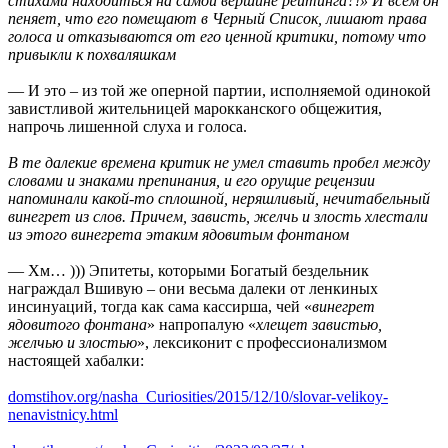
стихами находиться на самой вершине рейтинга?!» И всем он
пеняет, что его помещают в Черный Список, лишают права
голоса и отказываются от его ценной критики, потому что
привыкли к похваляшкам
— И это – из той же оперной партии, исполняемой одинокой
завистливой жительницей марокканского общежития,
напрочь лишенной слуха и голоса.
В те далекие времена критик не умел ставить пробел между
словами и знаками препинания, и его орущие рецензии
напоминали какой-то сплошной, неряшливый, нечитабельный
винегрет из слов. Причем, зависть, желчь и злость хлестали
из этого винегрета этаким ядовитым фонтаном
— Хм… ))) Эпитеты, которыми Богатый бездельник
награждал Вшивую – они весьма далеки от ленкиных
инсинуаций, тогда как сама кассирша, чей «
винегрет
ядовитого фонтана
» напропалую «
хлещет завистью,
желчью и злостью
», лексиконит с профессионализмом
настоящей хабалки:
domstihov.org/nasha_Curiosities/2015/12/10/slovar-velikoy-
nenavistnicy.html