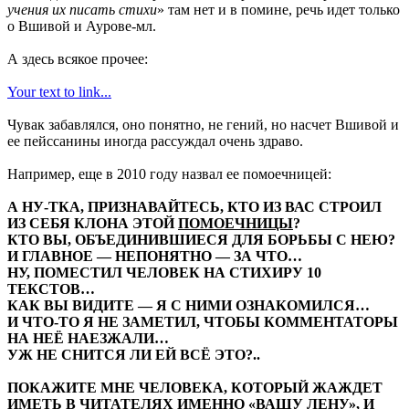
учения их писать стихи
» там нет и в помине, речь идет только
о Вшивой и Аурове-мл.
А здесь всякое прочее:
Your text to link...
Чувак забавлялся, оно понятно, не гений, но насчет Вшивой и
ее пейссанины иногда рассуждал очень здраво.
Например, еще в 2010 году назвал ее помоечницей:
А НУ-ТКА, ПРИЗНАВАЙТЕСЬ, КТО ИЗ ВАС СТРОИЛ
ИЗ СЕБЯ КЛОНА ЭТОЙ
ПОМОЕЧНИЦЫ
?
КТО ВЫ, ОБЪЕДИНИВШИЕСЯ ДЛЯ БОРЬБЫ С НЕЮ?
И ГЛАВНОЕ — НЕПОНЯТНО — ЗА ЧТО…
НУ, ПОМЕСТИЛ ЧЕЛОВЕК НА СТИХИРУ 10
ТЕКСТОВ…
КАК ВЫ ВИДИТЕ — Я С НИМИ ОЗНАКОМИЛСЯ…
И ЧТО-ТО Я НЕ ЗАМЕТИЛ, ЧТОБЫ КОММЕНТАТОРЫ
НА НЕЁ НАЕЗЖАЛИ…
УЖ НЕ СНИТСЯ ЛИ ЕЙ ВСЁ ЭТО?..
ПОКАЖИТЕ МНЕ ЧЕЛОВЕКА, КОТОРЫЙ ЖАЖДЕТ
ИМЕТЬ В ЧИТАТЕЛЯХ ИМЕННО «ВАШУ ЛЕНУ», И