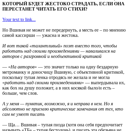
КОТОРЫЙ БУДЕТ ЖЕСТОКО СТРАДАТЬ, ЕСЛИ ОНА
ПЕРЕСТАНЕТ ЧИТАТЬ ЕГО СТИХИ?
Your text to link...
Но Вшивая не может не передернуть, а месть ее – по мнению
самой кассирши — ужасна и жестока.
И вот такой «талантливый» поэт вместо того, чтобы
работать над своими произведениями — наваливался на
авторов с разгромной и необъективной критикой
— «
На авторов
» — это значит только на одну бездарную
метроманку и доносчицу Вшивую, с объективной критикой,
поскольку тупая ленка отродясь не желала и не могла
«
работать над своими произведениями
» — выпердывала их,
как бох на душу положит, а в них косякой было/и есть –
больше, чем слов.
А у меня — пунктик, возможно, я и неправа в нем. Но я
абсолютно не приемлю критические замечания от тех, кто
сам не умеет писать
— Ща… Вшивая – тупая пизда (хотя она себя предпочитает
называть «ТБ» – тупая бестолочь), и писать эта обезьяна не