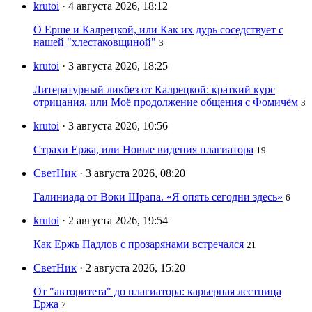
krutoi
· 4 августа 2026, 18:12
О Ерше и Калрецкой, или Как их дурь соседствует с
нашей "хлестаковщиной"
3
krutoi
· 3 августа 2026, 18:25
Литературный ликбез от Калрецкой: краткий курс
отрицания, или Моё продолжение общения с Фомичём
3
krutoi
· 3 августа 2026, 10:56
Страхи Ержа, или Новые видения плагиатора
19
СветНик
· 3 августа 2026, 08:20
Галиниада от Воки Шрапа. «Я опять сегодни здесь»
6
krutoi
· 2 августа 2026, 19:54
Как Ержь Падлов с прозарянами встречался
21
СветНик
· 2 августа 2026, 15:20
От "авторитета" до плагиатора: карьерная лестница
Ержа
7