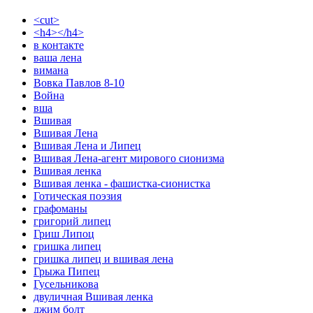
<cut>
<h4></h4>
в контакте
ваша лена
вимана
Вовка Павлов 8-10
Война
вша
Вшивая
Вшивая Лена
Вшивая Лена и Липец
Вшивая Лена-агент мирового сионизма
Вшивая ленка
Вшивая ленка - фашистка-сионистка
Готическая поэзия
графоманы
григорий липец
Гриш Липоц
гришка липец
гришка липец и вшивая лена
Грыжа Пипец
Гусельникова
двуличная Вшивая ленка
джим болт