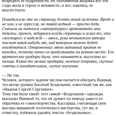
возродить ее подробности, но злопамятная жидовка все эти
годы жила в страхе и ненависти, и вот, наконец, ее
выхлестнуло.
Повадился ко мне на страницу бегать некий мужчина. Вроде и
не хам, и не агрессор, но такой нудный — просто беда.
Сначала он пытался «литературно» критиковать мои
тексты, причем, забирался вглубь страницы и искал то, что
«постарее» в надежде — авось, рука неопытного автора
тиснет какой-нибудь ляп, над которым можно будет
поиздеваться. Откровенных ляпов активный критик не
находил, поэтому начал их придумывать на ровном месте. Его
критические разборы были, что называется, высосаны из
пальца. Какие-то мелкие придирки, нелепые поправки, скучные
советы и назидательные, глупые поучения
— Не так.
Человек, которого задним числом пытается обосрать Вшивая,
это автор срушки Богатый Бездельник, известный так же, как
«Иванов Сергей Сергеевич».
Тема там была такой: этот самый «Бездельник» однажды
высказал Вшивой то, что он думает по поводу какого-то
образчика ее говнотворчества. Кассирша, считающая свои
высеры вершиной поэтического мастерства, тут же, в
отместку, побежала удалять тексты «Бездельника»,