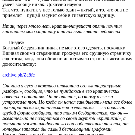
умеет вообще никак. Доказано наукой.
Так что, пунктик у нее только один – пятый, а то, что она не
приемлет – пущай засунет себе в гигантскую задницу.
Итак, через много лет, критик-энтузиаст опять почтил
вниманием мою страницу и начал выискивать недочеты
— Пиздеж.
Богатый бездельник никак не мог этого сделать, поскольку
Вшивая своими стараниями грохнула его срушную страничку
еще тогда, когда она обильно испытывала страсть к активному
доносительству:
archive.ph/Za8fc
Сначала я сухо и вежливо отклонила его «литературные
разборы», сообщив, что не нуждаюсь в его критических
советах и нотациях. Он не отстал, поэтому я слегка
устрожила тон. Но когда он начал закидывать меня все более
пространными «критическими» излияниями — я в довольно
грубой форме сообщила, что таким бездарностям, как он —
желательно не позориться со своей жуткой «критикой», а
попытаться «пошлифовать» свои собственные тексты, от
которых заплакал бы самый беспомощный графоман.
Чем грубее я с ним была — тем сильнее он ко мне