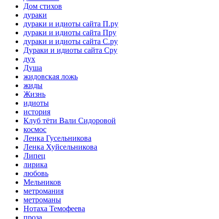
Дом стихов
дураки
дураки и идиоты сайта П.ру
дураки и идиоты сайта Пру
дураки и идиоты сайта С.ру
Дураки и идиоты сайта Сру
дух
Душа
жидовская ложь
жиды
Жизнь
идиоты
история
Клуб тёти Вали Сидоровой
космос
Ленка Гусельникова
Ленка Хуйсельникова
Липец
лирика
любовь
Мельников
метромания
метроманы
Нотаха Темофеева
проза