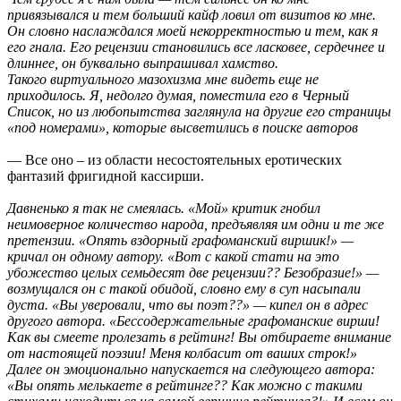
привязывался и тем больший кайф ловил от визитов ко мне.
Он словно наслаждался моей некорректностью и тем, как я
его гнала. Его рецензии становились все ласковее, сердечнее и
длиннее, он буквально выпрашивал хамство.
Такого виртуального мазохизма мне видеть еще не
приходилось. Я, недолго думая, поместила его в Черный
Список, но из любопытства заглянула на другие его страницы
«под номерами», которые высветились в поиске авторов
— Все оно – из области несостоятельных еротических
фантазий фригидной кассирши.
Давненько я так не смеялась. «Мой» критик гнобил
неимоверное количество народа, предъявляя им одни и те же
претензии. «Опять вздорный графоманский виршик!» —
кричал он одному автору. «Вот с какой стати на это
убожество целых семьдесят две рецензии?? Безобразие!» —
возмущался он с такой обидой, словно ему в суп насыпали
дуста. «Вы уверовали, что вы поэт??» — кипел он в адрес
другого автора. «Бессодержательные графоманские вирши!
Как вы смеете пролезать в рейтинг! Вы отбираете внимание
от настоящей поэзии! Меня колбасит от ваших строк!»
Далее он эмоционально напускается на следующего автора:
«Вы опять мелькаете в рейтинге?? Как можно с такими