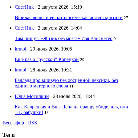
СветНик
· 2 августа 2026, 15:19
Вшивая ленка и ее патологическая боязнь критики
27
СветНик
· 2 августа 2026, 14:04
Там пишут: «Жизнь без мозга» Изя Вайснегер
9
krutoi
· 29 июля 2026, 19:05
Ещё раз о "русской" Корецкой
29
krutoi
· 28 июля 2026, 19:31
Баллада про вшивую без обсценной лексики, без
единого матерного слова
11
Юша Могилкин
· 28 июля 2026, 18:44
Как Калрецкая и Вша Лена на правду обиделись, или
1:1, бабушки!
18
Весь эфир
·
RSS
Теги