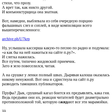
стихи, что прозу.
А врет так, как никто другой.
И конъюнктурщица она знатная.
Вот, намедни, выблевала из себя очередную порцию
фальшивых слез и соплей, в виде компиляции всего
вышеперечисленного:
archive.ph/U7krp
Ну, услышала кассирша какую-то песню по радио и подумала:
«а как бы на ней нажиться на сайте п.ру?».
И слегка нажилась.
Все путем, типично жидовский приемчик.
Зато я зело повеселился, читая.
А на срушке у ленки полный швах. Дырявая калоша оказалась
никому ненужной. Вот она и сдристнула на сайт п.ру
разводить тамошних публикаторов.
Пруфы? Дык, срушный кагал боится их предъявлять, кака гня.
Ведь предъяви они их, реакция читателей будет диаметрально
противоположной той, которую о
жид
ают все эти марамойки.
)))