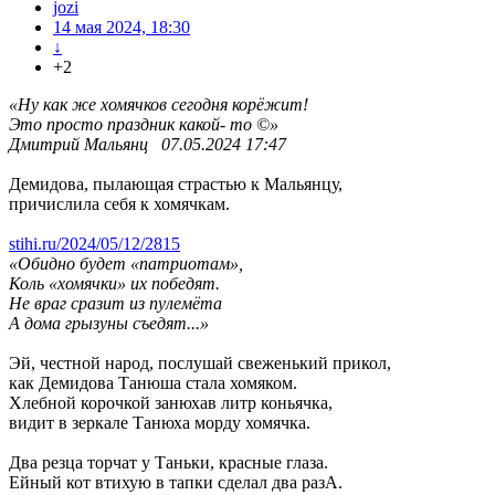
jozi
14 мая 2024, 18:30
↓
+2
«Ну как же хомячков сегодня корёжит!
Это просто праздник какой- то ©»
Дмитрий Мальянц 07.05.2024 17:47
Демидова, пылающая страстью к Мальянцу,
причислила себя к хомячкам.
stihi.ru/2024/05/12/2815
«Обидно будет «патриотам»,
Коль «хомячки» их победят.
Не враг сразит из пулемёта
А дома грызуны съедят...»
Эй, честной народ, послушай свеженький прикол,
как Демидова Танюша стала хомяком.
Хлебной корочкой занюхав литр коньячка,
видит в зеркале Танюха морду хомячка.
Два резца торчат у Таньки, красные глаза.
Ейный кот втихую в тапки сделал два разА.