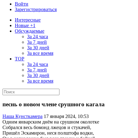
Войти
Зарегистрироваться
Интересные
Новые +1
Обсуждаемые
За 24 часа
За 7 дней
За 30 дней
За все время
TOP
За 24 часа
За 7 дней
За 30 дней
За все время
песнь о новом члене срушного кагала
Наша Кунсткамера
17 января 2024, 10:53
Одним январским днём на срушном околотке
Собрался весь бомонд лжецов и стукачей,
Пришёл Эскамирон, неся полштофа водки,