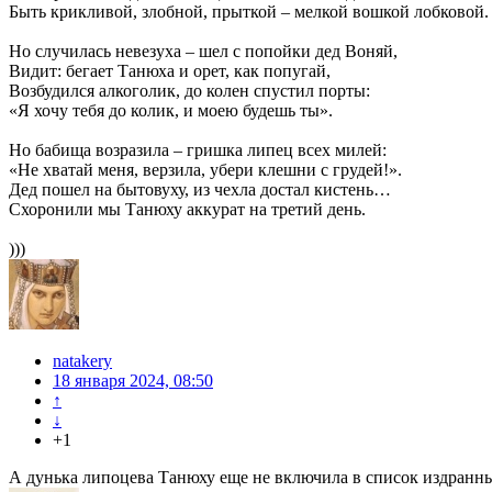
Быть крикливой, злобной, прыткой – мелкой вошкой лобковой.
Но случилась невезуха – шел с попойки дед Воняй,
Видит: бегает Танюха и орет, как попугай,
Возбудился алкоголик, до колен спустил порты:
«Я хочу тебя до колик, и моею будешь ты».
Но бабища возразила – гришка липец всех милей:
«Не хватай меня, верзила, убери клешни с грудей!».
Дед пошел на бытовуху, из чехла достал кистень…
Схоронили мы Танюху аккурат на третий день.
)))
natakery
18 января 2024, 08:50
↑
↓
+1
А дунька липоцева Танюху еще не включила в список издранн