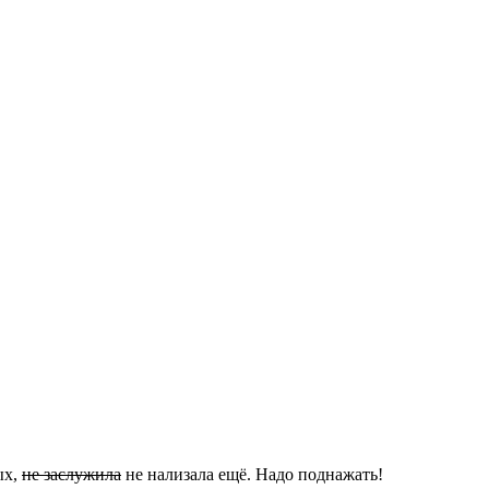
ых,
не заслужила
не нализала ещё. Надо поднажать!