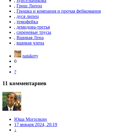
,
хуйсельникова
,
Гриш Липоц
,
Гришка и компания и прочая фейкомания
,
дуся липец
,
темофейка
,
демидова-третья
,
сиреневые трусы
,
Вшивая Лена
,
вшивая члена
natakery
0
?
11
комментариев
Юша Могилкин
17 января 2024, 20:19
↓