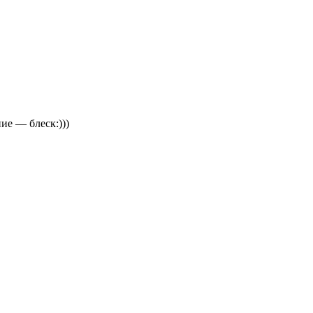
ие — блеск:)))