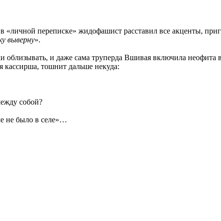
 в «личной переписке» жидофашист расставил все акценты, приг
ку выверну
».
ки облизывать, и даже сама труперда Вшивая включила неофита 
я кассирша, тошнит дальше некуда:
между собой?
е не было в селе»…