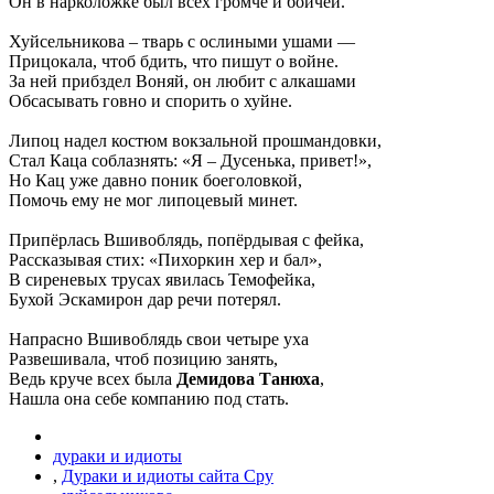
Он в нарколожке был всех громче и бойчей.
Хуйсельникова – тварь с ослиными ушами —
Прицокала, чтоб бдить, что пишут о войне.
За ней прибздел Воняй, он любит с алкашами
Обсасывать говно и спорить о хуйне.
Липоц надел костюм вокзальной прошмандовки,
Стал Каца соблазнять: «Я – Дусенька, привет!»,
Но Кац уже давно поник боеголовкой,
Помочь ему не мог липоцевый минет.
Припёрлась Вшивоблядь, попёрдывая с фейка,
Рассказывая стих: «Пихоркин хер и бал»,
В сиреневых трусах явилась Темофейка,
Бухой Эскамирон дар речи потерял.
Напрасно Вшивоблядь свои четыре уха
Развешивала, чтоб позицию занять,
Ведь круче всех была
Демидова Танюха
,
Нашла она себе компанию под стать.
дураки и идиоты
,
Дураки и идиоты сайта Сру