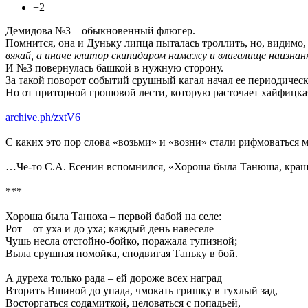
+2
Демидова №3 – обыкновенный флюгер.
Помнится, она и Дуньку липца пыталась троллить, но, видимо,
вякай, а иначе клитор скипидаром намажу и влагалище наизнан
И №3 повернулась башкой в нужную сторону.
За такой поворот событий срушный кагал начал ее периодичес
Но от приторной грошовой лести, которую расточает хайфицка
archive.ph/zxtV6
С каких это пор слова «возьми» и «возни» стали рифмоваться 
…Че-то С.А. Есенин вспомнился, «Хороша была Танюша, краш
***
Хороша была Танюха – первой бабой на селе:
Рот – от уха и до уха; каждый день навеселе —
Чушь несла отстойно-бойко, поражала тупизной;
Выла срушная помойка, сподвигая Таньку в бой.
А дуреха только рада – ей дороже всех наград
Вторить Вшивой до упада, чмокать гришку в тухлый зад,
Восторгаться сод
а
миткой, целоваться с попадьей,