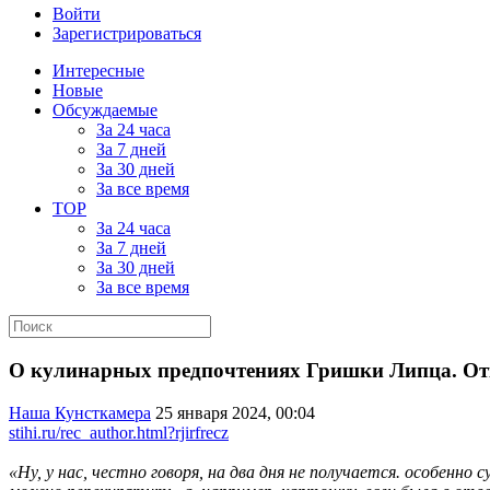
Войти
Зарегистрироваться
Интересные
Новые
Обсуждаемые
За 24 часа
За 7 дней
За 30 дней
За все время
TOP
За 24 часа
За 7 дней
За 30 дней
За все время
О кулинарных предпочтениях Гришки Липца. От
Наша Кунсткамера
25 января 2024, 00:04
stihi.ru/rec_author.html?rjirfrecz
«Ну, у нас, честно говоря, на два дня не получается. особен