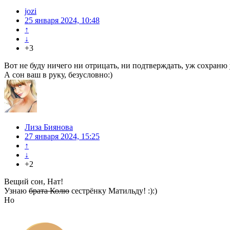
jozi
25 января 2024, 10:48
↑
↓
+3
Вот не буду ничего ни отрицать, ни подтверждать, уж сохраню
А сон ваш в руку, безусловно:)
Лиза Биянова
27 января 2024, 15:25
↑
↓
+2
Вещий сон, Нат!
Узнаю
брата Колю
сестрёнку Матильду! :):)
Но