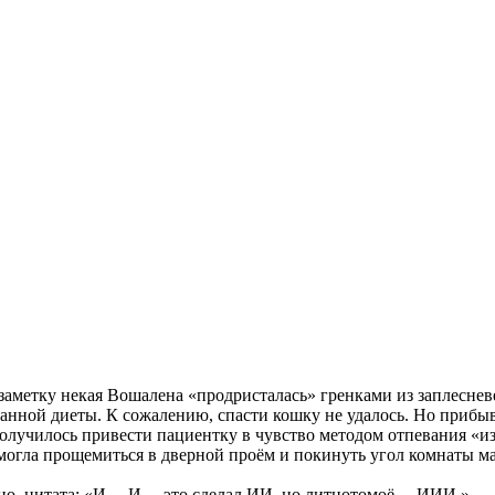
метку некая Вошалена «продристалась» гренками из заплесневе
 данной диеты. К сожалению, спасти кошку не удалось. Но прибы
получилось привести пациентку в чувство методом отпевания «и
могла прощемиться в дверной проём и покинуть угол комнаты м
нятно, цитата: «И… И… это сделал ИИ, но литцотомоё… ИИИ.»