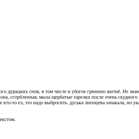
ого дурацких снов, в том числе и убогое гринино житиё. Не знаю
 она, сгорбленная, мыла щербатые тарелки после очень скудного 
же кто-то ел, это надо выбросить. дуська липоцева хныкала, но у
екстом.