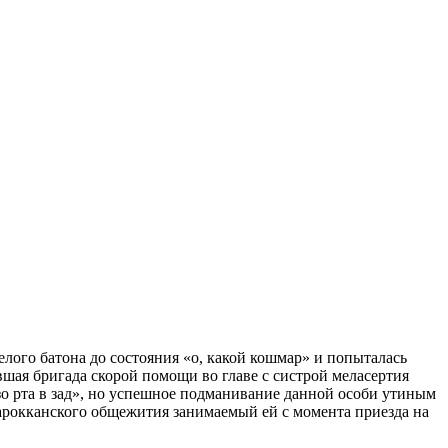
лого батона до состояния «о, какой кошмар» и попыталась
вшая бригада скорой помощи во главе с систрой меласертия
зо рта в зад», но успешное подманивание данной особи утиным
арокканского общежития занимаемый ей с момента приезда на