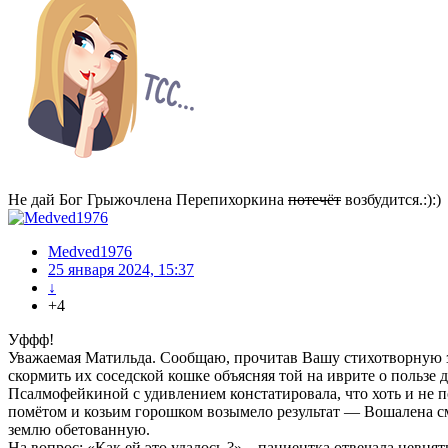
Не дай Бог Грыжочлена Перепихоркина
потечёт
возбудится.:):)
Medved1976
25 января 2024, 15:37
↓
+4
Уффф!
Уважаемая Матильда. Сообщаю, прочитав Вашу стихотворную за
скормить их соседской кошке объясняя той на иврите о пользе
Псалмофейкиной с удивлением констатировала, что хоть и не 
помётом и козьим горошком возымело результат — Вошалена с
землю обетованную.
На вопрос: «Как ей это удалось,?» – пациентка отвечала нев