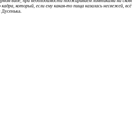
арном виде, при необходимости поджариваем ломтиками на сков
 кадра, который, если ему какая-то пища казалась несвежей, всё
 Дусенька.