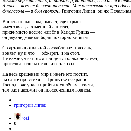
можно перекипятить, а, например, картошку, если была в отв
А так — чего не бывает на свете. Мне рассказывали про одного
фталазола — и был спокоен»
Григорий Липец, он же Печальная
В преклонные года, бывает, едет крыша:
имея завсегда отменный аппетит,
прижимисто весьма живёт в Канаде Гриша —
он двухнедельный борщ повторно кипятит.
С картошки отварной соскабливает плесень,
воняет, ну и что — обжарит, и на стол.
Не важно, что потом три дня с толчка не слезет,
протечки головы не лечит фталазол.
На весь крещёный мир в инете это постит,
на сайте про стихи — Гришутке всё равно.
Господь вас упаси прийти к ушлёпку в гости,
там вас накормит он просроченным говном.
григорий липец
jozi
0