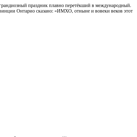
а грандиозный праздник плавно перетёкший в международный.
овинции Онтарио сказано: «ИМХО, отныне и вовеки веков этот