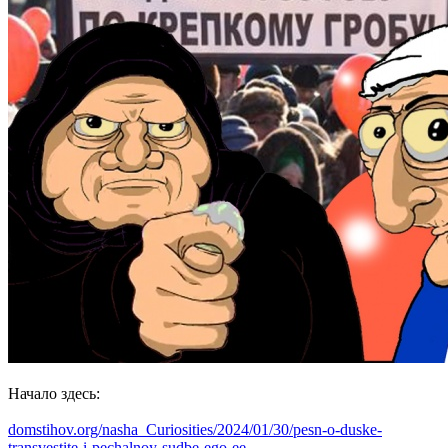
Начало здесь:
domstihov.org/nasha_Curiosities/2024/01/30/pesn-o-duske-
transvestite-i-pechalnoy-sudbe-ego-ee-