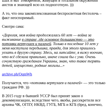
Шах и мат Темофеевой, живущей в тотальном окружении
аистов и знающей всю их подноготную. )))
А то, что она закомплексованная беспросветная бестолочь –
факт неоспоримый.
Смотри сама:
«
Дорогая, моя война продолжалась 60 лет — война за
выживание
в стране, где основное большинство — это
потомки вертухаев и палачей
. Только в последние 10 лет у
меня наступила передышка, правда, для этого пришлось
уехать в другую страну. Здесь, на литсайте, я вижу воочию,
что всё сделала правильно, иначе сошла бы с ума. Очень
сочувствую гражданам Украины, знаю, что такое терять
детей, имущество, родные могилы...
»
archive.ph/OqmWh
Получается, что «
потомки вертухаев и палачей
» — это только
граждане РФ. )))
В 2015 году в бывшей УССР был принят закон о
декоммунизации, вследствие чего, якобы, рассекретили все
архивы ЧК, ОГПУ, НКВД, ГУГБ, МГБ и КГБ (бред, конечно,