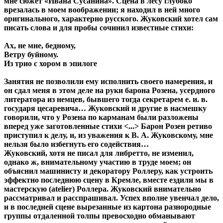
мне сюжет «Ивана Сусанина». Сцена в лесу глубоко
врезалась в моем воображении; я находил в ней много
оригинального, характерно русского. Жуковский хотел сам
писать слова и для пробы сочинил известные стихи:
Ах, не мне, бедному,
Ветру буйному.
Из трио с хором в эпилоге
Занятия не позволили ему исполнить своего намерения, и
он сдал меня в этом деле на руки барона Розена, усердного
литератора из немцев, бывшего тогда секретарем е. и. в.
государя цесаревича… Жуковский и другие в насмешку
говорили, что у Розена по карманам были разложены
вперед уже заготовленные стихи <...> Барон Розен ретиво
приступил к делу, и, из уважения к В. А. Жуковскому, мне
нельзя было избегнуть его содействия…
Жуковский, хотя не писал для либретто, не изменил,
однако ж, внимательному участию в труде моем; он
объяснил машинисту и декоратору Роллеру, как устроить
эффектно последнюю сцену в Кремле, вместе ездили мы в
мастерскую (atelier) Роллера. Жуковский внимательно
рассматривал и расспрашивал. Успех вполне увенчал дело,
и в последней сцене вырезанные из картона разнородные
группы отдаленной толпы превосходно обманывают