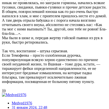
никак не проявлялась, но заиграли гормоны, начались всякие
тусовки, свиданки, пьянки-гулянки и прочие детские радости.
В общем, повзрослевший юноша как-то раз очень быстро
напился в хлам, и мне с приятелем пришлось нести его домой.
А там дверь отрыла бабушка и с порога начала визгливо
отчитывать своего внука, абсолютно не стесняясь нас: «Как
ты мог с ними выпивать?! Ты, другой, они тебе не ровня! Бла-
бла-бла…».
Мы были в шоке и, передав жертву гойской пьянки из рук в
руки, быстро ретировались.
Так что, воспитание – штука серьезная.
Если Темофеева – просто озлобленная дурочка,
популяризующая всякую херню единственно по причине
своей неудачной жизни, то Вшивая – тоже дура, кстати, —
тиражирует фейки определенной направленности, ее не
интересуют бредовые измышления, на которые падка
блъгарка, там превалирует исключительно лживая
информация, посвященная ее больному пятому пункту.
)))
Medved1976
31 января 2024, 22:48