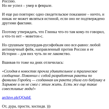
Россию.
Но не успел – умер в феврале.
И еще раз повторю: одно свидетельское показание – ничто, и
никак не может являться истиной, если оно не подтверждено
другими фактами.
Поэтому утверждать, что Глинка что-то там кому-то говорил,
а что-то нет – моветон-с.
Но срушным трупердам-русофобкам оно все-равно: любой
антинаучный фейк, направленный против России и ее
Истории – для них чуть ли не лакомство.
Вшивая-то тоже на днях отличилась:
«
Сегодня в новостях прочла удивительное и трагическое
сообщение. Покончил с собой разработчик ракеты по
фамилии Горобец — созданная им ракета убила его бабушку в
Харькове и он не смог с этим жить. Есть же еще такие
совестливые люди!
»
archive.ph/QOubE
От, дура, прости, хоспидя. )))