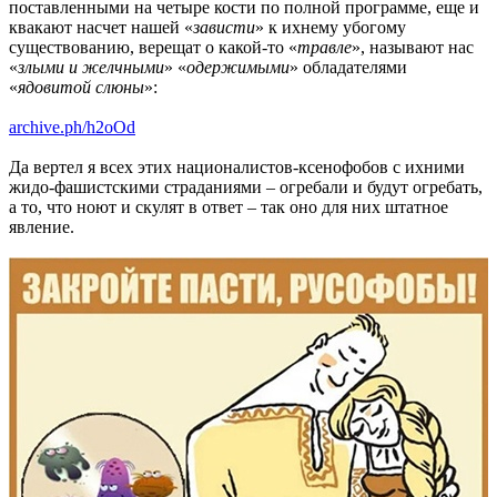
поставленными на четыре кости по полной программе, еще и
квакают насчет нашей «
зависти
» к ихнему убогому
существованию, верещат о какой-то «
травле
», называют нас
«
злыми и желчными
» «
одержимыми
» обладателями
«
ядовитой слюны
»:
archive.ph/h2oOd
Да вертел я всех этих националистов-ксенофобов с ихними
жидо-фашистскими страданиями – огребали и будут огребать,
а то, что ноют и скулят в ответ – так оно для них штатное
явление.