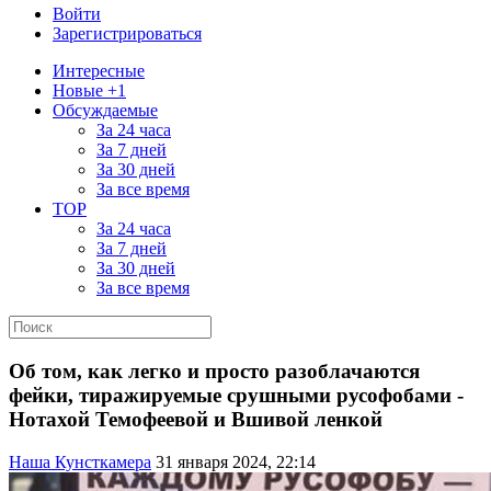
Войти
Зарегистрироваться
Интересные
Новые +1
Обсуждаемые
За 24 часа
За 7 дней
За 30 дней
За все время
TOP
За 24 часа
За 7 дней
За 30 дней
За все время
Об том, как легко и просто разоблачаются
фейки, тиражируемые срушными русофобами -
Нотахой Темофеевой и Вшивой ленкой
Наша Кунсткамера
31 января 2024, 22:14