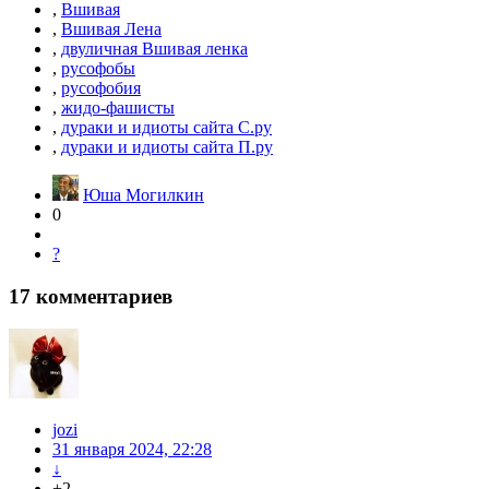
,
Вшивая
,
Вшивая Лена
,
двуличная Вшивая ленка
,
русофобы
,
русофобия
,
жидо-фашисты
,
дураки и идиоты сайта С.ру
,
дураки и идиоты сайта П.ру
Юша Могилкин
0
?
17
комментариев
jozi
31 января 2024, 22:28
↓
+2