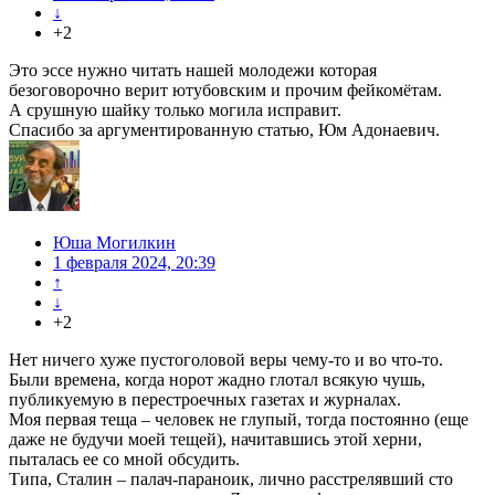
↓
+2
Это эссе нужно читать нашей молодежи которая
безоговорочно верит ютубовским и прочим фейкомётам.
А срушную шайку только могила исправит.
Спасибо за аргументированную статью, Юм Адонаевич.
Юша Могилкин
1 февраля 2024, 20:39
↑
↓
+2
Нет ничего хуже пустоголовой веры чему-то и во что-то.
Были времена, когда норот жадно глотал всякую чушь,
публикуемую в перестроечных газетах и журналах.
Моя первая теща – человек не глупый, тогда постоянно (еще
даже не будучи моей тещей), начитавшись этой херни,
пыталась ее со мной обсудить.
Типа, Сталин – палач-параноик, лично расстрелявший сто