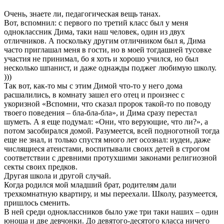
Очень, знаете ли, педагогическая вещь танах.
Вот, вспомнил: с первого по третий класс был у меня
одноклассник Дима, таки наш человек, один из двух
отличников. А поскольку другим отличником был я, Дима
часто приглашал меня в гости, но в моей тогдашней тусовке
участия не принимал, бо я хоть и хорошо учился, но был
несколько шпанист, и даже однажды поджег любимую школу.
)))
Так вот, как-то мы с этим Димой что-то у него дома
расшалились, в комнату зашел его отец и произнес с
укоризной «Вспомни, что сказал пророк такой-то по поводу
твоего поведения – бла-бла-бла», и Дима сразу перестал
шуметь. А я еще подумал: «Они, что верующие, что ли?», а
потом засобирался домой. Разумеется, всей подноготной тогда
еще не знал, и только спустя много лет осознал: иудеи, даже
числящиеся атеистами, воспитывали своих детей в строгом
соответствии с древними протухшими законами религиозной
секты своих предков.
Другая школа и другой случай.
Когда родился мой младший брат, родителям дали
трехкомнатную квартиру, и мы переехали. Школу, разумеется,
пришлось сменить.
В ней среди одноклассников было уже три таки наших – один
юноша и две девчонки. До девятого-десятого класса ничего