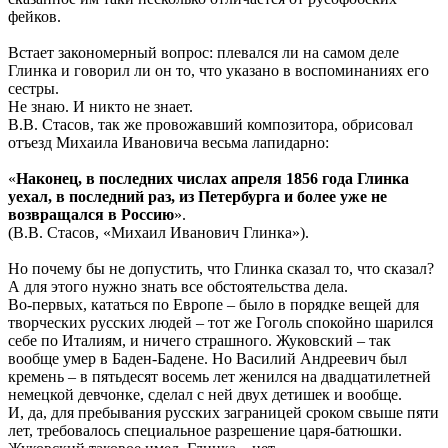
фейков.
Встает закономерный вопрос: плевался ли на самом деле
Глинка и говорил ли он то, что указано в воспоминаниях его
сестры.
Не знаю. И никто не знает.
В.В. Стасов, так же провожавший композитора, обрисовал
отъезд Михаила Ивановича весьма лапидарно:
«
Наконец, в последних числах апреля 1856 года Глинка
уехал, в последний раз, из Петербурга и более уже не
возвращался в Россию
».
(В.В. Стасов, «Михаил Иванович Глинка»).
Но почему бы не допустить, что Глинка сказал то, что сказал?
А для этого нужно знать все обстоятельства дела.
Во-первых, кататься по Европе – было в порядке вещей для
творческих русских людей – тот же Гоголь спокойно шарился
себе по Италиям, и ничего страшного. Жуковский – так
вообще умер в Баден-Бадене. Но Василий Андреевич был
кремень – в пятьдесят восемь лет женился на двадцатилетней
немецкой девчонке, сделал с ней двух детишек и вообще.
И, да, для пребывания русских заграницей сроком свыше пяти
лет, требовалось специальное разрешение царя-батюшки.