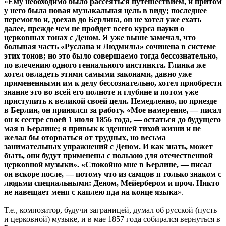
«
Ему необходимо было рассеяться путешествием, и притом
у него была новая музыкальная цель в виду; последнее
перемогло и, доехав до Берлина, он не хотел уже ехать
далее, прежде чем не пройдет всего курса науки о
церковных тонах с Деном. Я уже выше замечал, что
большая часть «Руслана и Людмилы» сочинена в системе
этих тонов; но это было совершаемо тогда бессознательно,
по влечению одного гениального инстинкта. Глинка же
хотел овладеть этими самыми законами, давно уже
примененными им к делу бессознательно, хотел приобрести
знание это во всей его полноте и глубине и потом уже
приступить к великой своей цели. Немедленно, по приезде
в Берлин, он принялся за работу. «
Мое намерение, — писал
он к сестре своей 1 июля 1856 года, — остаться до будущего
мая в Берлине
; я привык к здешней тихой жизни и не
желал бы оторваться от трудных, но весьма
занимательных упражнений с Деном.
И как знать, может
быть, они будут применены с пользою для отечественной
церковной музыки
». «Спокойно мне в Берлине, — писал
он вскоре после, — потому что из самцов я только знаком с
людьми специальными: Деном, Мейербером и проч. Никто
не навещает меня с каплею яда на конце языка
».
Т.е., композитор, будучи заграницей, думал об русской (пусть
и церковной) музыке, и в мае 1857 года собирался вернуться в