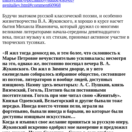
genitaliev.html#comment60968
Будучи знатоком русской классической поэзии, и особенно
жизнетворчества В.А. Жуковского, я хорошо в курсе насчет
бытия Михаила Ивановича, который дружил со многими
великими литераторами начала-середины девятнадцатого
века, писал музыку к их стихам, принимал активное участие в
творческих тусовках.
«
Я жил тогда домосед но, и тем более, что склонность к
Марье Петровне нечувствительно усиливалась; несмотря
на это, однако же, постоянно посещал вечера В. А.
Жуковского. Он жил в Зимнем дворце, и у него
еженедельно собиралось избранное общество, состоявшее
из поэтов, литераторов и вообще людей, доступных
изящному. Назову здесь некоторых: А. С. Пушкин, князь
Вяземский, Гоголь, Плетнев были постоянными
посетителями. Гоголь при мне читал свою «Женитьбу».
Князья Одоевский, Вельегорский и другие бывали тоже
нередко. Иногда вместо чтения пели, играли на
фортепьяно, бывали иногда и барыни, но которые были
доступны изящным искусствам…
Когда я изъявил свое желание приняться за русскую оперу,
Жуковский искренно одобрил мое намерение и предложил