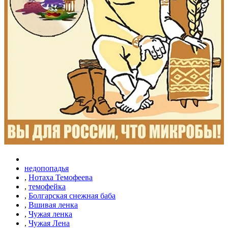
недопопадья
,
Нотаха Темофеева
,
темофейка
,
Болгарская снежная баба
,
Вшивая ленка
,
Чужая ленка
,
Чужая Лена