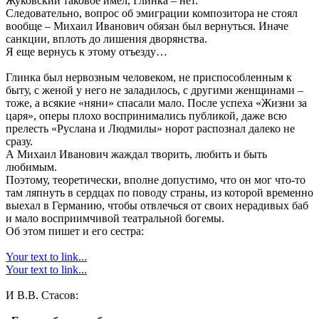
Жуковский таковое имел, Глинка – нет.
Следовательно, вопрос об эмиграции композитора не стоял
вообще – Михаил Иванович обязан был вернуться. Иначе
санкции, вплоть до лишения дворянства.
Я еще вернусь к этому отъезду…
Глинка был нервозным человеком, не приспособленным к
быту, с женой у него не заладилось, с другими женщинами –
тоже, а всякие «няни» спасали мало. После успеха «Жизни за
царя», оперы плохо воспринимались публикой, даже всю
прелесть «Руслана и Людмилы» норот распознал далеко не
сразу.
А Михаил Иванович жаждал творить, любить и быть
любимым.
Поэтому, теоретически, вполне допустимо, что он мог что-то
там ляпнуть в сердцах по поводу страны, из которой временно
выехал в Германию, чтобы отвлечься от своих нерадивых баб
и мало восприимчивой театральной богемы.
Об этом пишет и его сестра:
Your text to link...
Your text to link...
И В.В. Стасов: