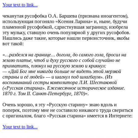
Your text to link...
чеканутая русофобка О.А. Баршева (признана иноагентом),
использующая погоняло «Ксения Ларина» и, ныне, будучи
пламенной русофобкой, сдристнувшая заграницу, изобрела
эту мульку, ставшую очень популярной у других русофобов.
Нашлись даже такие, которые нашли первоисточник, якобы
вот такой:
«
…разделся на границе… догола, до самого гола, бросил на
землю платье, чтоб и духу русского с собой случайно не
прихватить, плюнул на русскую землю и крикнул:
— «Дай Бог мне никогда больше не видеть этой мерзкой
страны и её людей» — и шагнул под шлагбаум». (Из
воспоминаний сестры композитора Л.И. Шестаковой
(«Русская старина». Ежемесячное историческое издание.
1870 г. Том II. Санкт-Петербург, 1870)
».
Очень хорошо, я эту «Русскую старину» знаю вдоль и
поперек, поэтому мне не составило никакого труда свериться
с оригиналом, благо «Русская старина» имеется в Интернете:
Your text to link...