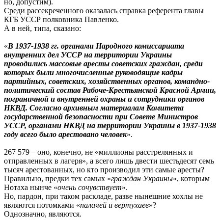
но, допустим).
Среди рассекреченного оказалась справка референта главы
КГБ УССР полковника Павленко.
А в ней, типа, сказано:
«
В 1937-1938 гг. органами Народного комиссариата
внутренних дел УССР на территории Украины
проводились массовые аресты советских граждан, среди
которых были многочисленные руководящие кадры
партийных, советских, хозяйственных органов, командно-
политический состав Рабоче-Крестьянской Красной Армии,
пограничной и внутренней охраны и сотрудники органов
НКВД. Согласно архивным материалам Комитета
государственной безопасности при Совете Министров
УССР, органами НКВД на территории Украины в 1937-1938
году всего было арестовано человек
».
267 579 – оно, конечно, не «миллионы расстрелянных и
отправленных в лагеря», а всего лишь двести шестьдесят семь
тысяч арестованных, но кто производил эти самые аресты?
Правильно, предки тех самых «
граждан Украины
», которым
Нотаха нынче «
очень сочувствует
».
Но, пардон, при таком раскладе, разве нынешние хохлы не
являются потомками «
палачей и вертухаев
»?
Однозначно, являются.