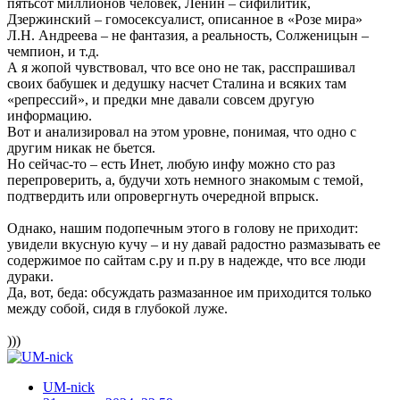
пятьсот миллионов человек, Ленин – сифилитик,
Дзержинский – гомосексуалист, описанное в «Розе мира»
Л.Н. Андреева – не фантазия, а реальность, Солженицын –
чемпион, и т.д.
А я жопой чувствовал, что все оно не так, расспрашивал
своих бабушек и дедушку насчет Сталина и всяких там
«репрессий», и предки мне давали совсем другую
информацию.
Вот и анализировал на этом уровне, понимая, что одно с
другим никак не бьется.
Но сейчас-то – есть Инет, любую инфу можно сто раз
перепроверить, а, будучи хоть немного знакомым с темой,
подтвердить или опровергнуть очередной впрыск.
Однако, нашим подопечным этого в голову не приходит:
увидели вкусную кучу – и ну давай радостно размазывать ее
содержимое по сайтам с.ру и п.ру в надежде, что все люди
дураки.
Да, вот, беда: обсуждать размазанное им приходится только
между собой, сидя в глубокой луже.
)))
UM-nick