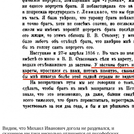
Видим, что Михаил Иванович догола не раздевался, и
сказанное им таки несколько отличается от русофобских