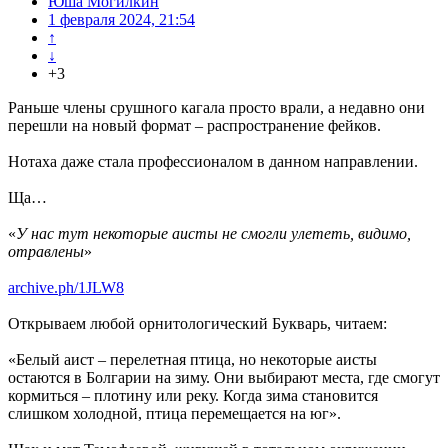
Юша Могилкин
1 февраля 2024, 21:54
↑
↓
+3
Раньше члены срушного кагала просто врали, а недавно они
перешли на новый формат – распространение фейков.
Нотаха даже стала профессионалом в данном направлении.
Ща…
«
У нас тут некоторые аисты не смогли улететь, видимо,
отравлены
»
archive.ph/1JLW8
Открываем любой орнитологический Букварь, читаем:
«Белый аист – перелетная птица, но некоторые аисты
остаются в Болгарии на зиму. Они выбирают места, где смогут
кормиться – плотину или реку. Когда зима становится
слишком холодной, птица перемещается на юг».