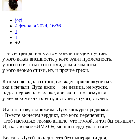
jozi
4 февраля 2024, 16:36
↑
↓
+2
Три сестрицы под кустом завели пиздёж пустой:
у кого какая внешность, у кого зудит промежность,
у кого торчат на фото помидоры и компоты,
у кого дерьмо стихи, ну, и прочие грехи.
К ним ещё одна сестрица жаждет присовокупиться:
вся в печали, Дуся-вжик — не девица, не мужик,
падла первая на с.рушке, а из жопы погремушка,
у неё всю жизнь торчит, и стучит, стучит, стучит.
Им, по праву старожила, Дуся конкурс предложила:
«Вместе вынесем вердикт, кто кого перепердит,
Чтоб настолько громко вышло, что глухой, и тот бы слышал».
И, сказав своё «ИМХО», мощно пёрднула стихом.
Вслед за Дусей попадья, что без выперда ни дня,