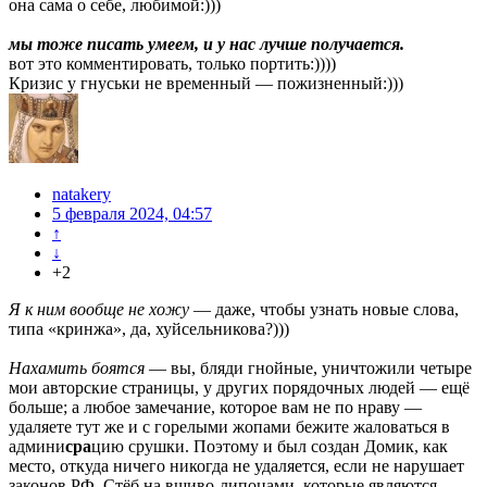
она сама о себе, любимой:)))
мы тоже писать умеем, и у нас лучше получается.
вот это комментировать, только портить:))))
Кризис у гнуськи не временный — пожизненный:)))
natakery
5 февраля 2024, 04:57
↑
↓
+2
Я к ним вообще не хожу
— даже, чтобы узнать новые слова,
типа «кринжа», да, хуйсельникова?)))
Нахамить боятся
— вы, бляди гнойные, уничтожили четыре
мои авторские страницы, у других порядочных людей — ещё
больше; а любое замечание, которое вам не по нраву —
удаляете тут же и с горелыми жопами бежите жаловаться в
админи
сра
цию срушки. Поэтому и был создан Домик, как
место, откуда ничего никогда не удаляется, если не нарушает
законов РФ. Стёб на вшиво-липоцами, которые являются