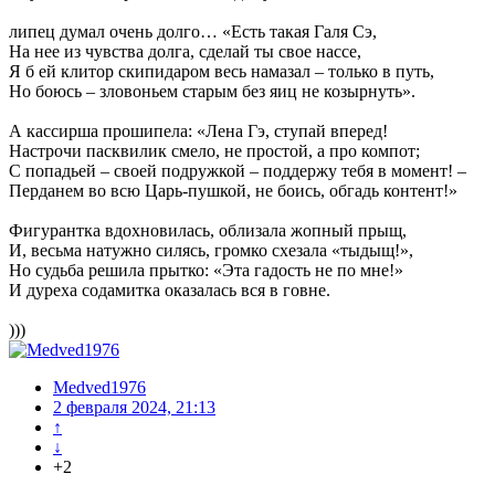
липец думал очень долго… «Есть такая Галя Сэ,
На нее из чувства долга, сделай ты свое нассе,
Я б ей клитор скипидаром весь намазал – только в путь,
Но боюсь – зловоньем старым без яиц не козырнуть».
А кассирша прошипела: «Лена Гэ, ступай вперед!
Настрочи пасквилик смело, не простой, а про компот;
С попадьей – своей подружкой – поддержу тебя в момент! –
Перданем во всю Царь-пушкой, не боись, обгадь контент!»
Фигурантка вдохновилась, облизала жопный прыщ,
И, весьма натужно силясь, громко схезала «тыдыщ!»,
Но судьба решила прытко: «Эта гадость не по мне!»
И дуреха содамитка оказалась вся в говне.
)))
Medved1976
2 февраля 2024, 21:13
↑
↓
+2