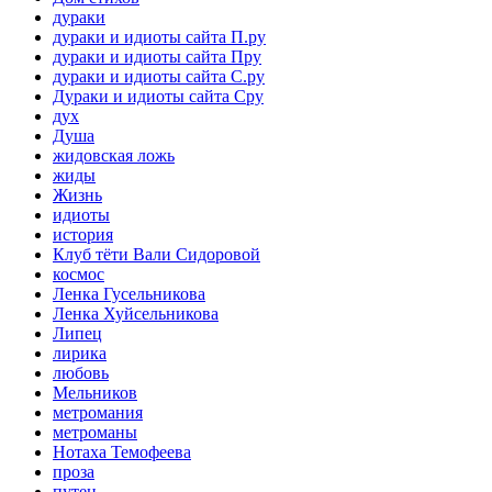
дураки
дураки и идиоты сайта П.ру
дураки и идиоты сайта Пру
дураки и идиоты сайта С.ру
Дураки и идиоты сайта Сру
дух
Душа
жидовская ложь
жиды
Жизнь
идиоты
история
Клуб тёти Вали Сидоровой
космос
Ленка Гусельникова
Ленка Хуйсельникова
Липец
лирика
любовь
Мельников
метромания
метроманы
Нотаха Темофеева
проза
путен