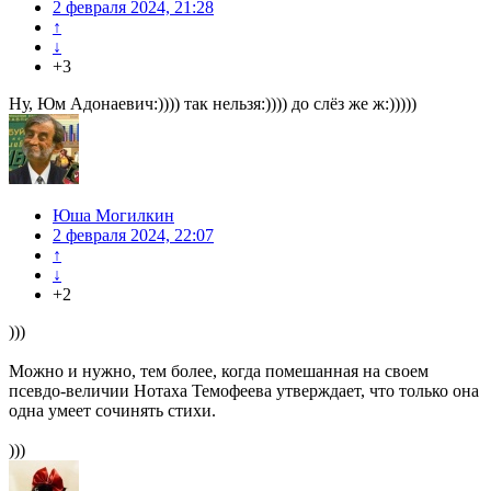
2 февраля 2024, 21:28
↑
↓
+3
Ну, Юм Адонаевич:)))) так нельзя:)))) до слёз же ж:)))))
Юша Могилкин
2 февраля 2024, 22:07
↑
↓
+2
)))
Можно и нужно, тем более, когда помешанная на своем
псевдо-величии Нотаха Темофеева утверждает, что только она
одна умеет сочинять стихи.
)))