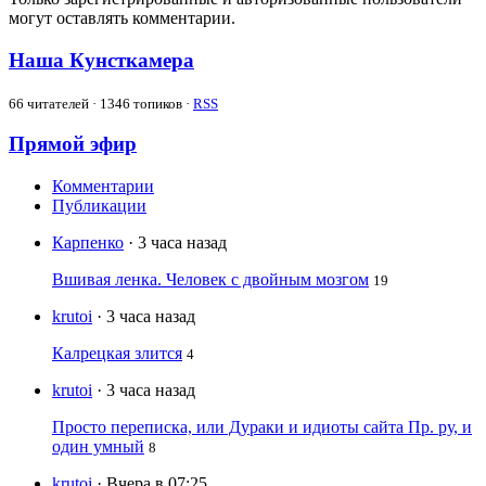
могут оставлять комментарии.
Наша Кунсткамера
66
читателей · 1346 топиков ·
RSS
Прямой эфир
Комментарии
Публикации
Карпенко
· 3 часа назад
Вшивая ленка. Человек с двойным мозгом
19
krutoi
· 3 часа назад
Калрецкая злится
4
krutoi
· 3 часа назад
Просто переписка, или Дураки и идиоты сайта Пр. ру, и
один умный
8
krutoi
· Вчера в 07:25