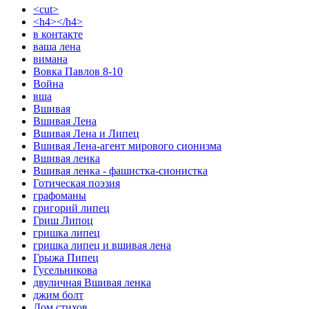
<cut>
<h4></h4>
в контакте
ваша лена
вимана
Вовка Павлов 8-10
Война
вша
Вшивая
Вшивая Лена
Вшивая Лена и Липец
Вшивая Лена-агент мирового сионизма
Вшивая ленка
Вшивая ленка - фашистка-сионистка
Готическая поэзия
графоманы
григорий липец
Гриш Липоц
гришка липец
гришка липец и вшивая лена
Грыжа Пипец
Гусельникова
двуличная Вшивая ленка
джим болт
Дом стихов