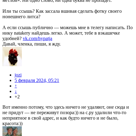
метлой». Ни одно слово, ни одна буква не пропадёт.
Или ты ссышь? Как зассала вшивая сделать фотку своего
нонешнего литса?
А если ссышь публично — можешь мне в телегу написать. По
нику natakery найдешь легко. А может, тебе в вэкашечке
удобней?
vk.com/hypatja
Давай, членка, пиши, я жду.
jozi
5 февраля 2024, 05:21
↑
↓
+2
Вот именно потому, что здесь ничего не удаляют, оне сюда и
не придут — не переживут позора:)) на с.ру удалили что-то
неприятное в свой адрес, и как будто ничего и не было,
красота:))