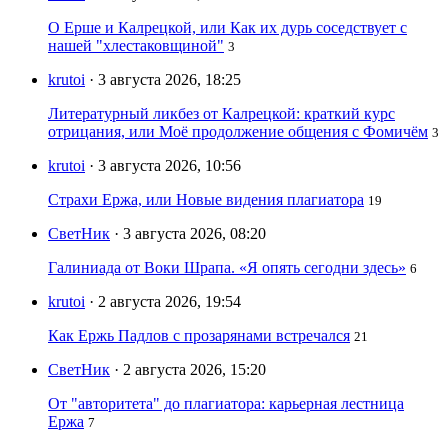
О Ерше и Калрецкой, или Как их дурь соседствует с
нашей "хлестаковщиной"
3
krutoi
· 3 августа 2026, 18:25
Литературный ликбез от Калрецкой: краткий курс
отрицания, или Моё продолжение общения с Фомичём
3
krutoi
· 3 августа 2026, 10:56
Страхи Ержа, или Новые видения плагиатора
19
СветНик
· 3 августа 2026, 08:20
Галиниада от Воки Шрапа. «Я опять сегодни здесь»
6
krutoi
· 2 августа 2026, 19:54
Как Ержь Падлов с прозарянами встречался
21
СветНик
· 2 августа 2026, 15:20
От "авторитета" до плагиатора: карьерная лестница
Ержа
7