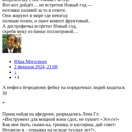
Вот-вот дойдёт… не встретив Новый год —
потомки палачей за то в ответе.
Они жируют в мире где невзгод
полным полно, и пьют компот фруктовый,
А дистрофичка встретит Новый год,
скребя муку из банки поллитровой…
Юша Могилкин
2 февраля 2024, 21:08
↓
+3
А нефига безродному фейку на порядочных людей кидаться.
)))
*
Прыщ найдя на афедроне, разрыдалась Лена Гэ:
«Инструмент для мощной вони сдох, не пукнет «Эге-ге!»
Как мне быть, скажи-ка, гришка, и кассирша, дай совет:
Неужели я – отрыжка на исходе тухлых лет?».