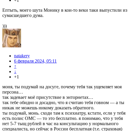
+1
Ептыть, моего шута Монику в кои-то веки таки выпустили из
сумасшедшего дума.
)))
natakery
6 февраля 2024, 05:11
↑
↓
+1
моня, ты подумай на досуге, почему тебя так ущемляет моя
персона…
так задевает моё присутствие в энторнетах…
так тебе обидно и досадно, что я считаю тебя говном — а ты
никак не можешь никому доказать обратного.
ты подумай, монь. сходи там к психиатру, кстати, если у тебя
есть полис ОМС — то это бесплатно. я понимаю, что у тебя
нет 5-7 тыщ рублей в час на консультацию у нормального
специалиста, но сейчас в России бесплатная (т.е. страховая)