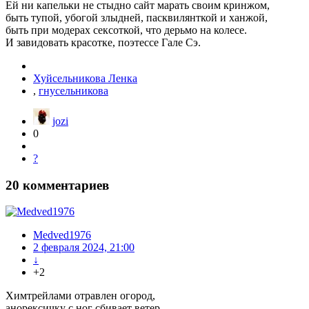
Ей ни капельки не стыдно сайт марать своим кринжом,
быть тупой, убогой злыдней, пасквилянткой и ханжой,
быть при модерах сексоткой, что дерьмо на колесе.
И завидовать красотке, поэтессе Гале Сэ.
Хуйсельникова Ленка
,
гнусельникова
jozi
0
?
20
комментариев
Medved1976
2 февраля 2024, 21:00
↓
+2
Химтрейлами отравлен огород,
анорексичку с ног сбивает ветер.