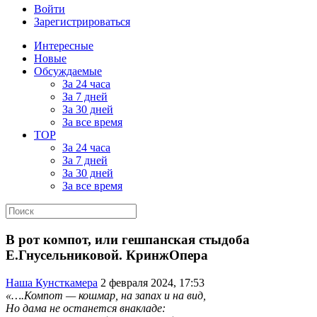
Войти
Зарегистрироваться
Интересные
Новые
Обсуждаемые
За 24 часа
За 7 дней
За 30 дней
За все время
TOP
За 24 часа
За 7 дней
За 30 дней
За все время
В рот компот, или гешпанская стыдоба
Е.Гнусельниковой. КринжОпера
Наша Кунсткамера
2 февраля 2024, 17:53
«….Компот — кошмар, на запах и на вид,
Но дама не останется внакладе: