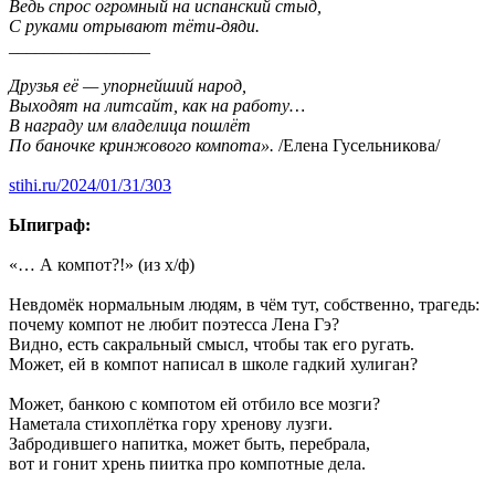
Ведь спрос огромный на испанский стыд,
С руками отрывают тёти-дяди.
________________
Друзья её — упорнейший народ,
Выходят на литсайт, как на работу…
В награду им владелица пошлёт
По баночке кринжового компота».
/Елена Гусельникова/
stihi.ru/2024/01/31/303
Ыпиграф:
«… А компот?!» (из х/ф)
Невдомёк нормальным людям, в чём тут, собственно, трагедь:
почему компот не любит поэтесса Лена Гэ?
Видно, есть сакральный смысл, чтобы так его ругать.
Может, ей в компот написал в школе гадкий хулиган?
Может, банкою с компотом ей отбило все мозги?
Наметала стихоплётка гору хренову лузги.
Забродившего напитка, может быть, перебрала,
вот и гонит хрень пиитка про компотные дела.