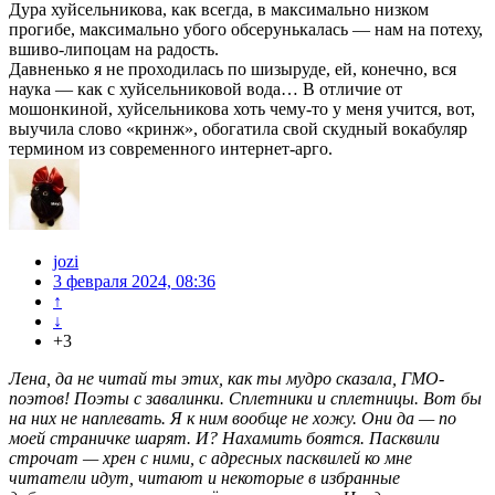
Дура хуйсельникова, как всегда, в максимально низком
прогибе, максимально убого обсерунькалась — нам на потеху,
вшиво-липоцам на радость.
Давненько я не проходилась по шизыруде, ей, конечно, вся
наука — как с хуйсельниковой вода… В отличие от
мошонкиной, хуйсельникова хоть чему-то у меня учится, вот,
выучила слово «кринж», обогатила свой скудный вокабуляр
термином из современного интернет-арго.
jozi
3 февраля 2024, 08:36
↑
↓
+3
Лена, да не читай ты этих, как ты мудро сказала, ГМО-
поэтов! Поэты с завалинки. Сплетники и сплетницы. Вот бы
на них не наплевать. Я к ним вообще не хожу. Они да — по
моей страничке шарят. И? Нахамить боятся. Пасквили
строчат — хрен с ними, с адресных пасквилей ко мне
читатели идут, читают и некоторые в избранные