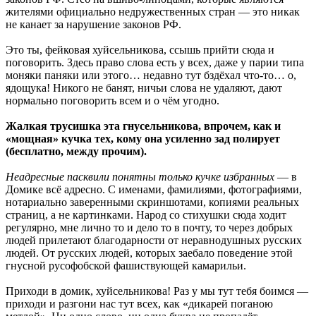
жителями официально недружественных стран — это никак
не канает за нарушение законов РФ.
Это ты, фейковая хуйсельникова, ссышь прийти сюда и
поговорить. Здесь право слова есть у всех, даже у парии типа
моняки паняки или этого… недавно тут бздёхал что-то… о,
ядощука! Никого не банят, ничьи слова не удаляют, дают
нормально поговорить всем и о чём угодно.
Жалкая трусишка эта гнусельникова, впрочем, как и
«мощная» кучка тех, кому она усиленно зад полирует
(бесплатно, между прочим).
Неадресные пасквили понятны только кучке избранных
— в
Домике всё адресно. С именами, фамилиями, фотографиями,
нотариально заверенными скриншотами, копиями реальных
страниц, а не картинками. Народ со стихушки сюда ходит
регулярно, мне лично то и дело то в почту, то через добрых
людей прилетают благодарности от неравнодушных русских
людей. От русских людей, которых заебало поведение этой
гнусной русофобской фашиствующей камарильи.
Приходи в домик, хуйсельникова! Раз у мы тут тебя боимся —
приходи и разгони нас тут всех, как «дикарей поганою