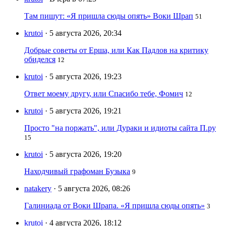
Там пишут: «Я пришла сюды опять» Воки Шрап
51
krutoi
· 5 августа 2026, 20:34
Добрые советы от Ерша, или Как Падлов на критику
обиделся
12
krutoi
· 5 августа 2026, 19:23
Ответ моему другу, или Спасибо тебе, Фомич
12
krutoi
· 5 августа 2026, 19:21
Просто "на поржать", или Дураки и идиоты сайта П.ру
15
krutoi
· 5 августа 2026, 19:20
Находчивый графоман Бузыка
9
natakery
· 5 августа 2026, 08:26
Галиниада от Воки Шрапа. «Я пришла сюды опять»
3
krutoi
· 4 августа 2026, 18:12