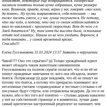
добавляют, некоторые ещё возвращаются. Неадресные
пасквили понятны только кучке избранных, кучке размера
клоп. Вонючая, правда, кучка, верно у нас говорят «мал клоп,
да вонюч». Ну пусть покривляются, себя потешат — мы
тоже писать умеем, и у нас лучше получается. Не потому,
что мы чудо, а потому, что они со своим хейтом катятся
вниз по наклонной с приличной скоростью. Вот до чего г-н
Змей докатился? Ну, там хотя бы высота была, остальные
летят под плинтус. Нашла из-за чего уходить. Впрочем, я
тебя понимаю… у самой временный кризис.
Спасибо!!!
Елена Гусельникова 31.01.2024 13:57 Заявить о нарушении
Чавой??? Оно это серьёзно?:))) Только урождённый идиот
может обладать таким животным самомнением.
Гнусельникова на полном серьёзе полагает, что если ей не
пишут правдивые замечания те, кого она обгадила, значит
боятся. Потрясающе:))) дуре невдомёк, что ей не пишут не
потому что боятся, а потому что прекрасно понимают: все
негативные (читаем «справедливые и честные») отзывы о её
писульках будут стёрты, или отправлены модерам. Да это и не
нужно, ибо и без того всё понятно — столько дерьма навалено
у неё на собственной странице и в комментах, лучше даже
самый критически настроенный рецензент не напишет, чем