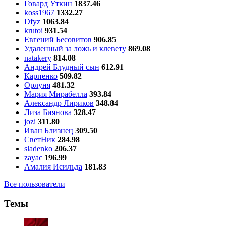
Говард Уткин
1837.46
koss1967
1332.27
Dfyz
1063.84
krutoi
931.54
Евгений Бесовитов
906.85
Удаленный за ложь и клевету
869.08
natakery
814.08
Андрей Блудный сын
612.91
Карпенко
509.82
Орлуня
481.32
Мария Мирабелла
393.84
Александр Лириков
348.84
Лиза Биянова
328.47
jozi
311.80
Иван Близнец
309.50
СветНик
284.98
sladenko
206.37
zayac
196.99
Амалия Исильда
181.83
Все пользователи
Темы