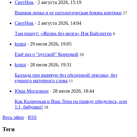
СветНик
· 2 августа 2026, 15:19
Вшивая ленка и ее патологическая боязнь критики
27
СветНик
· 2 августа 2026, 14:04
Там пишут: «Жизнь без мозга» Изя Вайснегер
9
krutoi
· 29 июля 2026, 19:05
Ещё раз о "русской" Корецкой
29
krutoi
· 28 июля 2026, 19:31
Баллада про вшивую без обсценной лексики, без
единого матерного слова
11
Юша Могилкин
· 28 июля 2026, 18:44
Как Калрецкая и Вша Лена на правду обиделись, или
1:1, бабушки!
18
Весь эфир
·
RSS
Теги