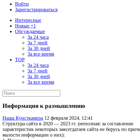
Войти
Зарегистрироваться
Интересные
Новые +1
Обсуждаемые
За 24 часа
За 7 дней
За 30 дней
За все время
TOP
За 24 часа
За 7 дней
За 30 дней
За все время
Информация к размышлению
Наша Кунсткамера
12 февраля 2024, 12:41
Структура сайта в 2020 — 2023 гг. (неполная: за составление
характеристик некоторых завсегдатаев сайта не берусь по прич
малости информации о них):