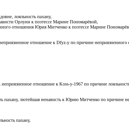
овне, лояльность пахану,
ависти Орлуни к поэтессе Марине Пономарёвой,
нного отношения Юрия Митченко к поэтессе Марине Пономарёв
, неприязненное отношение к Dfyz-у по причине неприязненног
, неприязненное отношение к Koss-у-1967 по причине лояльности
сть пахану, лютейшая ненависть к Юрию Митченко по причине н
льность пахану,