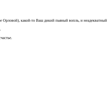
сьбе Орловой), какой-то Ваш дикий пьяный вопль, и неадекватн
.
частье.