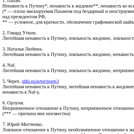
1. Пахан.
Ненависть к Путину*, ненависть к жидовне**, ненависть ко все
(* — плохо маскируемая Паханом под бездарный и неостроумны
над президентом РФ,
** — условное, для краткости, обозначение графоманской шайки
2. Говард Уткин.
Лютейшая ненависть к Путину, лояльность жидовне, лояльность
3. Наталья Любина.
Лютейшая ненависть к Путину, лояльность жидовне, ненависть 
4. Naf.
Лютейшая ненависть к Путину, лояльность жидовне, неприязне
5. Череп.
stihi.ru/avtor/poets3
Лютейшая ненависть к Путину, лютейшая ненависть к жидовне,
ненависть к Naf-у,
6. Орлуня.
Неприязненное отношение к Путину, неприязненное отношение 
(*** — причина мне неизвестна)
7. Юрий Митченко.
Лояльное отношение к Путину, необозначенное отношение к жи