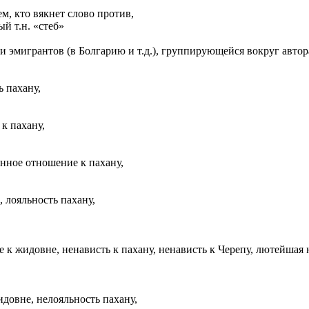
м, кто вякнет слово против,
й т.н. «стеб»
 эмигрантов (в Болгарию и т.д.), группирующейся вокруг автора
 пахану,
к пахану,
нное отношение к пахану,
 лояльность пахану,
к жидовне, ненависть к пахану, ненависть к Черепу, лютейшая
довне, нелояльность пахану,