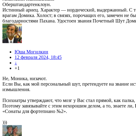
Оберштандартенклоун.
Истинный ариец. Характер — нордический, выдержанный. С то
врагам Домика. Холост; в связях, порочащих его, замечен не 
благодарностями Пахана. Удостоен звания Почетный Шут Дом
Юша Могилкин
12 февраля 2024, 18:45
↓
+1
Не, Моника, низачот.
Если Вы, как мой персональный шут, претендуете на звание и
измышления.
Психиатры утверждают, что мозг у Вас стал прямой, как палка,
Поэтому завязывайте с этим нехорошим делом, а то, знаете ли,
«Сонаты для фортепиано №2».
)))