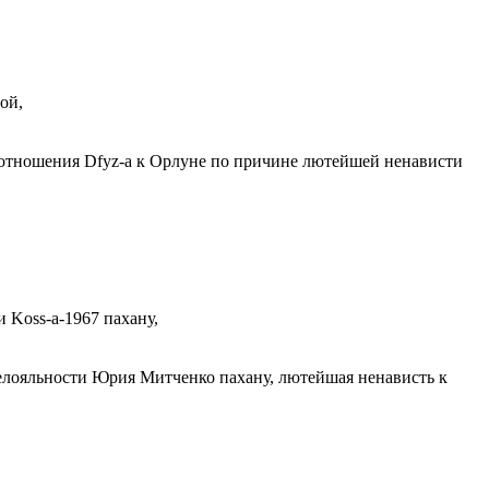
ой,
о отношения Dfyz-а к Орлуне по причине лютейшей ненависти
 Koss-а-1967 пахану,
елояльности Юрия Митченко пахану, лютейшая ненависть к