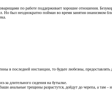
варищами по работе поддерживает хорошие отношения. Безукор
был. Но был неоднократно пойман во время занятия онанизмом бл
ика.
стины в последней инстанции, то будьте любезны, предоставлят
 из-за длительного сидения на бутылке.
 Ваши анальные трещины разрастутся, дойдут до черепа, а там –