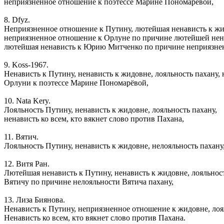
неприязненное отношение к поэтессе Марине Пономарёвой,
8. Dfyz.
Неприязненное отношение к Путину, лютейшая ненависть к жид
неприязненное отношение к Орлуне по причине лютейшей нен
лютейшая ненависть к Юрию Митченко по причине неприязне
9. Koss-1967.
Ненависть к Путину, ненависть к жидовне, лояльность пахану
Орлуни к поэтессе Марине Пономарёвой,
10. Nata Kery.
Лояльность Путину, ненависть к жидовне, лояльность пахану,
ненависть ко всем, кто вякнет слово против Пахана,
11. Вятич.
Лояльность Путину, ненависть к жидовне, нелояльность пахану
12. Витя Ран.
Лютейшая ненависть к Путину, ненависть к жидовне, лояльно
Вятичу по причине нелояльности Вятича пахану,
13. Лиза Биянова.
Ненависть к Путину, неприязненное отношение к жидовне, лоя
Ненависть ко всем, кто вякнет слово против Пахана.