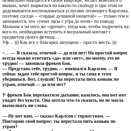
безвылазно находится в своей квартире, читает монологи о
мышах, хочет вырваться на какую-то свободу и при этом не
додумывается воспользоваться услугами летающего Карлсона,
поэтому соседи – «гордые духовной нищетой» — только тем и
занимаются, что «точат лясы с утра до ночи» по поводу
Малыша и на него же «дрочат», тогда как, чтобы подрочить на
кого-то, необходимо вступить в визуальный контакт с
предметом своего фетиша….
Уф… ))) Как все у блъгарки запущено – просто жесть. )))
«…
— Я сказала, отвечай — да или нет! На простой вопрос
всегда можно ответить «да» или «нет», по-моему, это не
трудно! — завопила фрекен Бок.
— Представь себе, трудно, — вмешался Карлсон. — Я
сейчас задам тебе простой вопрос, и ты сама в этом
убедишься. Вот, слушай! Ты перестала пить коньяк по
утрам, отвечай — да или нет?
У фрекен Бок перехватило дыхание, казалось, она вот-вот
упадет без чувств. Она хотела что-то сказать, но не могла
вымолвить ни слова.
— Ну вот вам, — сказал Карлсон с торжеством. —
Повторяю свой вопрос: ты перестала пить коньяк по
утрам?