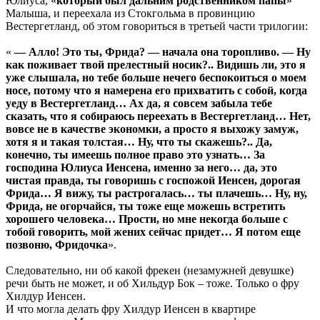
Юлиуса, «
который был дальним родственником папы
»
Малыша, и переехала из Стокгольма в провинцию
Вестергетланд, об этом говориться в третьей части трилогии:
«
— Алло! Это ты, Фрида? — начала она торопливо. — Ну
как поживает твой прелестный носик?.. Видишь ли, это я
уже слышала, но тебе больше нечего беспокоиться о моем
носе, потому что я намерена его прихватить с собой, когда
уеду в Вестергетланд… Ах да, я совсем забыла тебе
сказать, что я собираюсь переехать в Вестергетланд… Нет,
вовсе не в качестве экономки, а просто я выхожу замуж,
хотя я и такая толстая… Ну, что ты скажешь?.. Да,
конечно, ты имеешь полное право это узнать… За
господина Юлиуса Иенсена, именно за него… да, это
чистая правда, ты говоришь с госпожой Иенсен, дорогая
Фрида… Я вижу, ты растрогалась… ты плачешь… Ну, ну,
Фрида, не огорчайся, ты тоже еще можешь встретить
хорошего человека… Прости, но мне некогда больше с
тобой говорить, мой жених сейчас придет… Я потом еще
позвоню, Фридочка
».
Следовательно, ни об какой фрекен (незамужней девушке)
речи быть не может, и об Хильдур Бок – тоже. Только о фру
Хилдур Иенсен.
И что могла делать фру Хилдур Иенсен в квартире