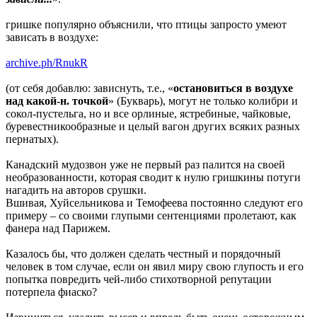
гришке популярно объяснили, что птицы запросто умеют
зависать в воздухе:
archive.ph/RnukR
(от себя добавлю: зависнуть, т.е., «
остановиться в воздухе
над какой-н. точкой
» (Букварь), могут не только колибри и
сокол-пустельга, но и все орлиные, ястребиные, чайковые,
буревестникообразные и целый вагон других всяких разных
пернатых).
Канадский мудозвон уже не первый раз палится на своей
необразованности, которая сводит к нулю гришкины потуги
нагадить на авторов срушки.
Вшивая, Хуйсельникова и Темофеева постоянно следуют его
примеру – со своими глупыми сентенциями пролетают, как
фанера над Парижем.
Казалось бы, что должен сделать честный и порядочный
человек в том случае, если он явил миру свою глупость и его
попытка повредить чей-либо стихотворной репутации
потерпела фиаско?