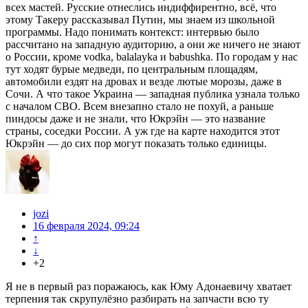
всех мастей. Русские отнеслись индиффирентно, всё, что
этому Такеру рассказывал Путин, мы знаем из школьной
программы. Надо понимать контекст: интервью было
рассчитано на западную аудиторию, а они же ничего не знают
о России, кроме vodka, balalayka и babushka. По городам у нас
тут ходят бурые медведи, по центральным площадям,
автомобили ездят на дровах и везде лютые морозы, даже в
Сочи. А что такое Украина — западная публика узнала только
с началом СВО. Всем внезапно стало не похуй, а раньше
пиндосы даже и не знали, что Юкрэйн — это название
страны, соседки России. А уж где на карте находится этот
Юкрэйн — до сих пор могут показать только единицы.
jozi
16 февраля 2024, 09:24
↑
↓
+2
Я не в первый раз поражаюсь, как Юму Адонаевичу хватает
терпения так скрупулёзно разбирать на запчасти всю ту