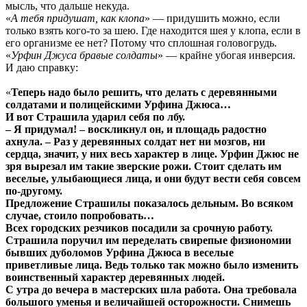
мысль, что дальше некуда.
«
А тебя придушат, как клопа
» — придушить можно, если
только взять кого-то за шею. Где находится шея у клопа, если в
его организме ее нет? Потому что сплошная головогрудь.
«
Урфин Джуса бравые солдаты
» — крайне убогая инверсия.
И даю справку:
«
Теперь надо было решить, что делать с деревянными
солдатами и полицейскими Урфина Джюса…
И вот Страшила ударил себя по лбу.
– Я придумал! – воскликнул он, и площадь радостно
ахнула. – Раз у деревянных солдат нет ни мозгов, ни
сердца, значит, у них весь характер в лице. Урфин Джюс не
зря вырезал им такие зверские рожи. Стоит сделать им
веселые, улыбающиеся лица, и они будут вести себя совсем
по-другому.
Предложение Страшилы показалось дельным. Во всяком
случае, стоило попробовать…
Всех городских резчиков посадили за срочную работу.
Страшила поручил им переделать свирепые физиономии
бывших дуболомов Урфина Джюса в веселые
приветливые лица. Ведь только так можно было изменить
воинственный характер деревянных людей.
С утра до вечера в мастерских шла работа. Она требовала
большого уменья и величайшей осторожности. Снимешь