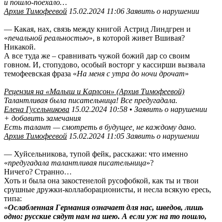
и пошло-поехало…
Архив Тимофеевой
15.02.2024 11:06 Заявить о нарушении
— Какая, нах, связь между книгой Астрид Линдгрен и
«
печальной реальностью
», в которой живет Вшивая?
Никакой.
А все туда же – сравнивать чужой божий дар со своим
говном. И, стопудово, особый восторг у кассирши вызвала
темофеевская фраза «
На меня с утра до ночи дрочат
»
Рецензия на «Малыш и Карлсон» (Архив Тимофеевой)
Талантливая была писательница! Все предугадала.
Елена Гусельникова
15.02.2024 10:58 • Заявить о нарушении
+ добавить замечания
Есть талант — смотреть в будущее, не каждому дано.
Архив Тимофеевой
15.02.2024 11:05 Заявить о нарушении
— Хуйсельникова, тупой фейк, расскажи: что именно
«
предугадала талантливая писательница
»?
Ничего? Странно…
Хоть и была она закостенелой русофобкой, как ты и твои
срушные дружки-коллаборационисты, и несла всякую ересь,
типа:
«
Ослабленная Германия означает для нас, шведов, лишь
одно: русские сядут нам на шею. А если уж на то пошло,