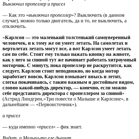
Выключил пропеллер и присел
— Как это «
выключил пропеллер
»? Выключить (в данном
случае), можно только двигатель, да и то, не выключить, а
отключить.
«
Карлсон — это маленький толстенький самоуверенный
человечек, и к тому же он умеет летать. На самолетах и
вертолетах летать могут все, а вот Карлсон умеет летать
сам по себе. Стоит ему только нажать кнопку на животе,
как у него за спиной тут же начинает работать хитроумный
моторчик. С минуту, пока пропеллер не раскрутится, как
следует, Карлсон стоит неподвижно, но когда мотор
заработает вовсю, Карлсон взмывает ввысь и летит,
слегка покачиваясь, с таким важным и достойным видом,
словно какой-нибудь директор, — конечно, если можно
себе представить директора с пропеллером за спиной
»
(Астрид Линдгрен,«Три повести о Малыше и Карлсоне», в
дальнейшем — «Первоисточник»).
и присел
— куда именно «
присел
» – фик знает.
Видит, а Малыш-то еле дышит,