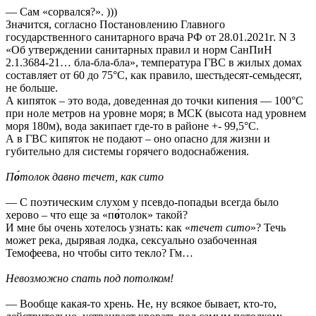
— Сам «сорвался?». )))
Значится, согласно Постановлению Главного
государственного санитарного врача РФ от 28.01.2021г. N 3
«Об утверждении санитарных правил и норм СанПиН
2.1.3684-21… бла-бла-бла», температура ГВС в жилых домах
составляет от 60 до 75°C, как правило, шестьдесят-семьдесят,
не больше.
А кипяток – это вода, доведенная до точки кипения — 100°C
при ноле метров на уровне моря; в МСК (высота над уровнем
моря 180м), вода закипает где-то в районе +- 99,5°C.
А в ГВС кипяток не подают – оно опасно для жизни и
губительно для системы горячего водоснабжения.
П
о́
толок давно течет, как сито
— С поэтическим слухом у псевдо-попадьи всегда было
херово – что еще за «п
о́
толок» такой?
И мне бы очень хотелось узнать: как «
течет сито
»? Течь
может река, дырявая лодка, сексуально озабоченная
Темофеева, но чтобы сито текло? Гм…
Невозможно спать под потолком!
— Вообще какая-то хрень. Не, ну всякое бывает, кто-то,