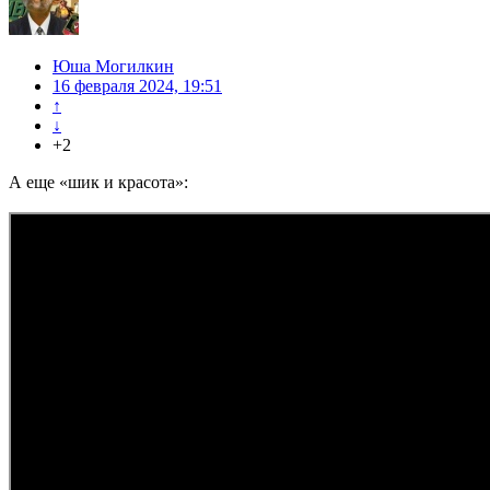
Юша Могилкин
16 февраля 2024, 19:51
↑
↓
+2
А еще «шик и красота»: