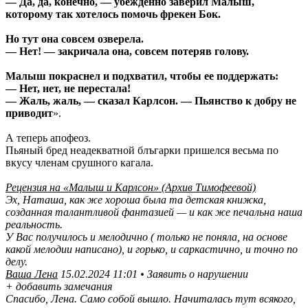
— Да, да, конечно, — убежденно заверил Малыш,
которому так хотелось помочь фрекен Бок.
Но тут она совсем озверела.
— Нет! — закричала она, совсем потеряв голову.
Малыш покраснел и подхватил, чтобы ее поддержать:
— Нет, нет, не перестала!
— Жаль, жаль, — сказал Карлсон. — Пьянство к добру не
приводит
».
А теперь апофеоз.
Пьяный бред неадекватной блъгарки пришелся весьма по
вкусу членам срушного кагала.
Рецензия на «Малыш и Карлсон» (Архив Тимофеевой)
Эх, Наташа, как же хороша была та детская книжка,
созданная талантливой фантазией — и как же печальна наша
реальность.
У Вас получилось и мелодично ( только не поняла, на основе
какой мелодии написано), и горько, и саркастично, и точно по
делу.
Ваша Лена
15.02.2024 11:01 • Заявить о нарушении
+ добавить замечания
Спасибо, Лена. Само собой вышло. Начиталась тут всякого,