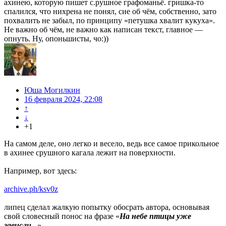
ахинею, которую пишет с.рушное графоманьё. гришка-то
спалился, что нихрена не понял, сие об чём, собственно, зато
похвалить не забыл, по принципу «петушка хвалит кукуха».
Не важно об чём, не важно как написан текст, главное —
опнуть. Ну, опоньшисты, чо:))
Юша Могилкин
16 февраля 2024, 22:08
↑
↓
+1
На самом деле, оно легко и весело, ведь все самое прикольное
в ахинее срушного кагала лежит на поверхности.
Например, вот здесь:
archive.ph/ksv0z
липец сделал жалкую попытку обосрать автора, основывая
свой словесный понос на фразе «
На небе птицы уже
зависли...
».