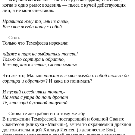
когда в одно рыло: водевиль — пьеса с кучей действующих
лиц, а не моноспектакль.
Нравится кому-то, иль не очень,
Все свое всегда ношу с собой
— Стоп.
Только что Темофеева изрекала:
«
Даже в парк не выбраться теперь!
Только до сортира и обратно,
Я живу, как в клетке, словно мышь
»
Что же это, Малыш «
носит все свое всегда с собой только до
сортира и обратно
»? И кака но понимать?
И пускай соседи лясы точат,-
На меня с утра до ночи дрочат
Те, кто горд духовной нищетой
— Снова те же грабли и по тому же лбу.
В изложении Темофеевой, постаревший и больной Сванте
Свантесон (кликуха «Малыш»), зачем-то охраняемый дряхлой
долгожительницей Хилдур Иенсен (в девичестве Бок),