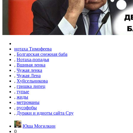
нотаха Тимофеева
,
Болгарская снежная баба
,
Нотаха-попадья
,
Вшивая ленка
,
Чужая ленка
,
Чужая Лена
,
Хуйсельникова
,
гришка липец
,
тупые
,
жиды
,
метроманы
,
русофобы
,
Дураки и идиоты сайта Сру
Юша Могилкин
0