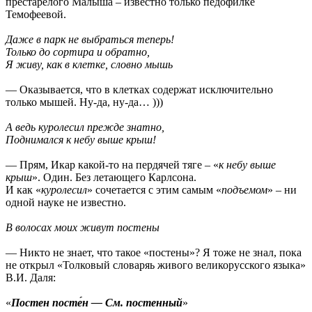
престарелого Малыша – известно только педофилке
Темофеевой.
Даже в парк не выбраться теперь!
Только до сортира и обратно,
Я живу, как в клетке, словно мышь
— Оказывается, что в клетках содержат исключительно
только мышей. Ну-да, ну-да… )))
А ведь куролесил прежде знатно,
Поднимался к небу выше крыш!
— Прям, Икар какой-то на пердячей тяге – «
к небу выше
крыш
». Один. Без летающего Карлсона.
И как «
куролесил
» сочетается с этим самым «
подъемом
» – ни
одной науке не известно.
В волосах моих живут постены
— Никто не знает, что такое «постены»? Я тоже не знал, пока
не открыл «Толковый словаряь живого великорусского языка»
В.И. Даля:
«
Постен посте́н — См. постенный
»