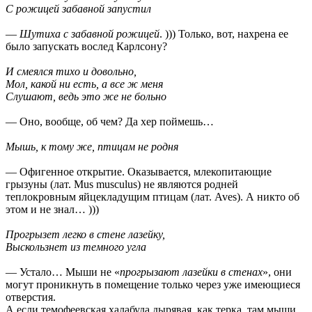
С рожицей забавной запустил
—
Шутиха с забавной рожицей
. ))) Только, вот, нахрена ее
было запускать вослед Карлсону?
И смеялся тихо и довольно,
Мол, какой ни есть, а все ж меня
Слушают, ведь это же не больно
— Оно, вообще, об чем? Да хер поймешь…
Мышь, к тому же, птицам не родня
— Офигенное открытие. Оказывается, млекопитающие
грызуны (лат. Mus musculus) не являются родней
теплокровным яйцекладущим птицам (лат. Aves). А никто об
этом и не знал… )))
Прогрызет легко в стене лазейку,
Выскользнет из темного угла
— Устало… Мыши не «
прогрызают лазейки в стенах
», они
могут проникнуть в помещение только через уже имеющиеся
отверстия.
А если темофеевская халабуда дырявая, как терка, там мыши