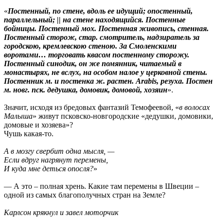
«
Постенный, по стене, вдоль ее идущий; опостенный,
параллельный; || на стене находящийся. Постенные
бойницы. Постенный мох. Постенная живопись, стенная.
Постенный сторож, стар. смотритель, надзиратель за
городскою, кремлевскою стеною. За Смоленскими
воротами… торговать квасом постенному сторожу.
Постенный синодик, он же помянник, читаемый в
монастырях, не вслух, на особом налое у церковной стены.
Постенник м. и постенка ж. растен. Arabis, резуха. Постен
м. новг. пск. дедушка, домовик, домовой, хозяин
».
Значит, исходя из бредовых фантазий Темофеевой, «
в волосах
Малыша
» живут псковско-новгородские «дедушки, домовики,
домовые и хозяева»?
Чушь какая-то.
А в мозгу свербит одна мысля, —
Если вдруг нагрянут перемены,
И куда мне деться опосля?
»
— А это – полная хрень. Какие там перемены в Швеции –
одной из самых благополучных стран на Земле?
Карлсон крякнул и завел моторчик