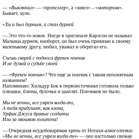
— «
Выключил
» — «
пропеллер
», а «
завел
» – «
моторчик
».
Бывает, хули.
«
Ты и был дурным, а стал дурней
— Это что-то новое. Нигде в оригинале Карлсон не называл
Малыша дурнем, наоборот, он был очень привязан к своему
маленькому другу, любил, уважал и оберегал его.
Съешь скорей с подноса фрекен пончик
И не думай о судьбе своей
— «
Фрекен пончик
»? Что еще за пончик с таким непонятным
названием?
Напоминаю: Хильдур Бок в первоисточнике готовила только
плюшки, блины, булочки и цыплят. Пончиков не было.
Мы не вечны, все умрем когда-то,
А тебя придушат, как клопа,
Урфин Джуса бравые солдаты
Или за окошком гольтепа!
— Очередная неудобоваримая хрень от Нотахи-алкоголички:
«
Мы не вечны, все умрем когда-то
» — оно настолько свежая