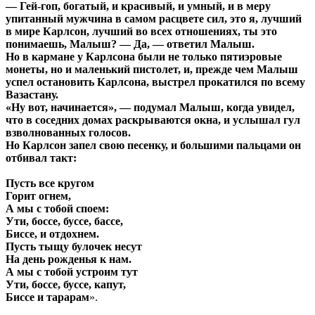
— Гей-гоп, богатый, и красивый, и умный, и в меру
упитанный мужчина в самом расцвете сил, это я, лучший
в мире Карлсон, лучший во всех отношениях, ты это
понимаешь, Малыш? — Да, — ответил Малыш.
Но в кармане у Карлсона были не только пятиэровые
монеты, но и маленький пистолет, и, прежде чем Малыш
успел остановить Карлсона, выстрел прокатился по всему
Вазастану.
«Ну вот, начинается», — подумал Малыш, когда увидел,
что в соседних домах раскрываются окна, и услышал гул
взволнованных голосов.
Но Карлсон запел свою песенку, и большими пальцами он
отбивал такт:
Пусть все кругом
Горит огнем,
А мы с тобой споем:
Ути, боссе, буссе, бассе,
Биссе, и отдохнем.
Пусть тыщу булочек несут
На день рожденья к нам.
А мы с тобой устроим тут
Ути, боссе, буссе, капут,
Биссе и тарарам
».