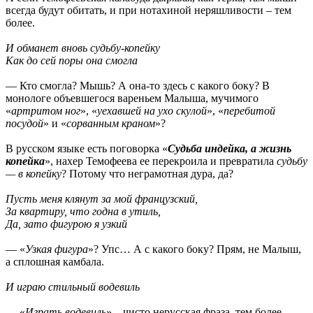
всегда будут обитать, и при нотахиной неряшливости – тем
более.
И обманет вновь судьбу-копейку
Как до сей поры она смогла
— Кто смогла? Мышь? А она-то здесь с какого боку? В
монологе объевшегося вареньем Малыша, мучимого
«
артритом ног
», «
уехавшей на ухо скулой
», «
перебитой
посудой
» и «
сорванным краном
»?
В русском языке есть поговорка «
Судьба индейка, а жизнь
копейка
», нахер Темофеева ее перекроила и превратила
судьбу
— в копейку
? Потому что неграмотная дура, да?
Пусть меня клянут за мой французский,
За квартиру, что годна в утиль,
Да, зато фигурою я узкий
— «
Узкая фигура
»? Упс… А с какого боку? Прям, не Малыш,
а сплошная камбала.
И играю стильный водевиль
— «
Играть водевиль
» – чисто нерусская фраза, тем более,