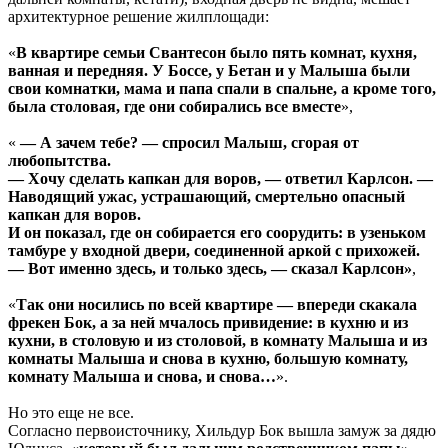
архитектурное решение жилплощади:
«
В квартире семьи Свантесон было пять комнат, кухня,
ванная и передняя. У Боссе, у Бетан и у Малыша были
свои комнатки, мама и папа спали в спальне, а кроме того,
была столовая, где они собирались все вместе
»,
«
— А зачем тебе? — спросил Малыш, сгорая от
любопытства.
— Хочу сделать капкан для воров, — ответил Карлсон. —
Наводящий ужас, устрашающий, смертельно опасный
капкан для воров.
И он показал, где он собирается его соорудить: в узеньком
тамбуре у входной двери, соединенной аркой с прихожей.
— Вот именно здесь, и только здесь, — сказал Карлсон»
,
«
Так они носились по всей квартире — впереди скакала
фрекен Бок, а за ней мчалось привидение: в кухню и из
кухни, в столовую и из столовой, в комнату Малыша и из
комнаты Малыша и снова в кухню, большую комнату,
комнату Малыша и снова, и снова…
».
Но это еще не все.
Согласно первоисточнику, Хильдур Бок вышла замуж за дядю