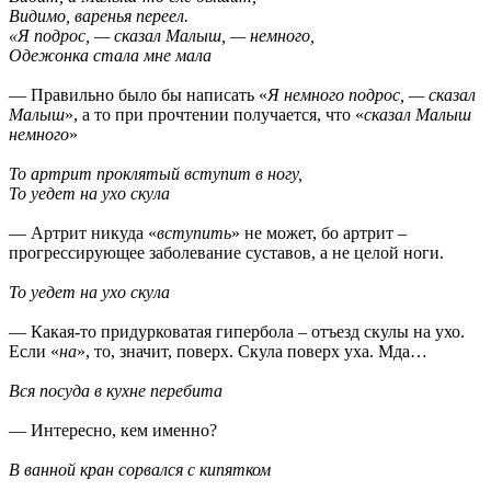
Видимо, варенья переел.
«Я подрос, — сказал Малыш, — немного,
Одежонка стала мне мала
— Правильно было бы написать «
Я немного подрос, — сказал
Малыш
», а то при прочтении получается, что «
сказал Малыш
немного
»
То артрит проклятый вступит в ногу,
То уедет на ухо скула
— Артрит никуда «
вступить
» не может, бо артрит –
прогрессирующее заболевание суставов, а не целой ноги.
То уедет на ухо скула
— Какая-то придурковатая гипербола – отъезд скулы на ухо.
Если «
на
», то, значит, поверх. Скула поверх уха. Мда…
Вся посуда в кухне перебита
— Интересно, кем именно?
В ванной кран сорвался с кипятком