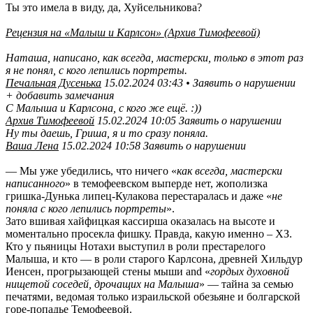
Ты это имела в виду, да, Хуйсельникова?
Рецензия на «Малыш и Карлсон» (Архив Тимофеевой)
Наташа, написано, как всегда, мастерски, только в этот раз
я не понял, с кого лепились портреты.
Печальная Дусенька
15.02.2024 03:43 • Заявить о нарушении
+ добавить замечания
С Малыша и Карлсона, с кого же ещё. :))
Архив Тимофеевой
15.02.2024 10:05 Заявить о нарушении
Ну ты даешь, Гриша, я и то сразу поняла.
Ваша Лена
15.02.2024 10:58 Заявить о нарушении
— Мы уже убедились, что ничего «
как всегда, мастерски
написанного
» в темофеевском выперде нет, жополизка
гришка-Дунька липец-Кулакова перестаралась и даже «
не
поняла с кого лепились портреты
».
Зато вшивая хайфицкая кассирша оказалась на высоте и
моментально просекла фишку. Правда, какую именно – ХЗ.
Кто у пьяницы Нотахи выступил в роли престарелого
Малыша, и кто — в роли старого Карлсона, древней Хильдур
Иенсен, прогрызающей стены мыши and «
гордых духовной
нищетой соседей, дрочащих на Малыша
» — тайна за семью
печатями, ведомая только израильской обезьяне и болгарской
горе-попадье Темофеевой.