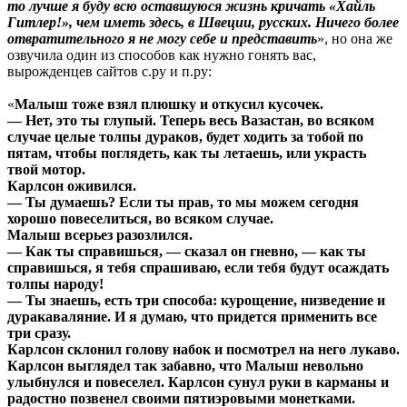
то лучше я буду всю оставшуюся жизнь кричать «Хайль
Гитлер!», чем иметь здесь, в Швеции, русских. Ничего более
отвратительного я не могу себе и представить
», но она же
озвучила один из способов как нужно гонять вас,
вырожденцев сайтов с.ру и п.ру:
«
Малыш тоже взял плюшку и откусил кусочек.
— Нет, это ты глупый. Теперь весь Вазастан, во всяком
случае целые толпы дураков, будет ходить за тобой по
пятам, чтобы поглядеть, как ты летаешь, или украсть
твой мотор.
Карлсон оживился.
— Ты думаешь? Если ты прав, то мы можем сегодня
хорошо повеселиться, во всяком случае.
Малыш всерьез разозлился.
— Как ты справишься, — сказал он гневно, — как ты
справишься, я тебя спрашиваю, если тебя будут осаждать
толпы народу!
— Ты знаешь, есть три способа: курощение, низведение и
дуракаваляние. И я думаю, что придется применить все
три сразу.
Карлсон склонил голову набок и посмотрел на него лукаво.
Карлсон выглядел так забавно, что Малыш невольно
улыбнулся и повеселел. Карлсон сунул руки в карманы и
радостно позвенел своими пятиэровыми монетками.