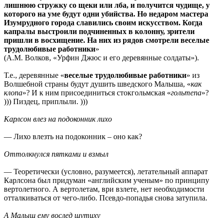
лишнюю стружку со щеки или лба, и получится чудище, у
которого на уме будут одни убийства. Но недаром мастера
Изумрудного города славились своим искусством. Когда
капралы выстроили подчиненных в колонну, зрители
пришли в восхищение. На них из рядов смотрели веселые
трудолюбивые работники
»
(А.М. Волков, «Урфин Джюс и его деревянные солдаты»).
Т.е., деревянные «
веселые трудолюбивые работники
» из
Волшебной страны будут душить шведского Малыша, «
как
клопа
»? И к ним присоединиться стокгольмская «
гольтепа
»?
))) Пиздец, приплыли. )))
Карлсон влез на подоконник лихо
— Лихо влезть на подоконник – оно как?
Оттолкнулся пятками и взмыл
— Теоретически (условно, разумеется), летательный аппарат
Карлсона был придуман «английским ученым» по принципу
вертолетного. А вертолетам, ври взлете, нет необходимости
отталкиваться от чего-либо. Псевдо-попадья снова затупила.
А Малыш ему вослед шутиху