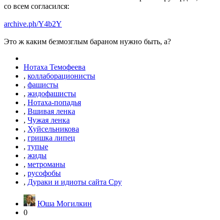
со всем согласился:
archive.ph/Y4b2Y
Это ж каким безмозглым бараном нужно быть, а?
Нотаха Темофеева
,
коллаборационисты
,
фашисты
,
жидофашисты
,
Нотаха-попадья
,
Вшивая ленка
,
Чужая ленка
,
Хуйсельникова
,
гришка липец
,
тупые
,
жиды
,
метроманы
,
русофобы
,
Дураки и идиоты сайта Сру
Юша Могилкин
0