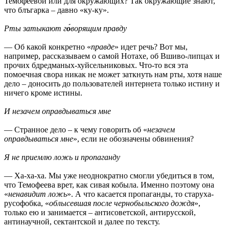
Темофеевой или для окружающих? Так окружающие знают,
что блъгарка – давно «ку-ку».
Рты затыкают г
о́
ворящим правду
— Об какой конкретно «
правде
» идет речь? Вот мы,
например, рассказываем о самой Нотахе, об Вшиво-липцах и
прочих бдредманых-хуйсельниковых. Что-то вся эта
помоечная свора никак не может заткнуть нам рты, хотя наше
дело – доносить до пользователей интернета только истину и
ничего кроме истины.
И незачем оправдываться мне
— Странное дело – к чему говорить об «
незачем
оправдываться мне
», если не обозначены обвинения?
Я не приемлю ложь и пропаганду
— Ха-ха-ха. Мы уже неоднократно смогли убедиться в том,
что Темофеева врет, как сивая кобыла. Именно поэтому она
«
ненавидит ложь
». А что касается пропаганды, то старуха-
русофобка, «
облысевшая после чернобыльского дождя
»,
только ею и занимается – антисоветской, антирусской,
антинаучной, сектантской и далее по тексту.