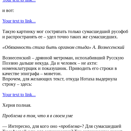
и вот:
Your text to link...
Такую картинку мог состряпать только сумасшедший русофоб
и распространять ее – удел точно таких же сумасшедших.
«Обязанность стиха быть органом стыда» А. Вознесенский
Вознесенский – дрянной метроман, испохабивший Русскую
Поэзию дальше некуда. Да и человек – не ахти:
номенклатурщик и показушник. Приводить его строки в
качестве эпиграфа – моветон.
Впрочем, для желающих текст, откуда Нотаха выдернула
строку – здесь:
Your text to link...
Херня полная.
Проблема в том, что я в своем уме
— Интересно, для кого оно «
проблема
»? Для сумасшедшей