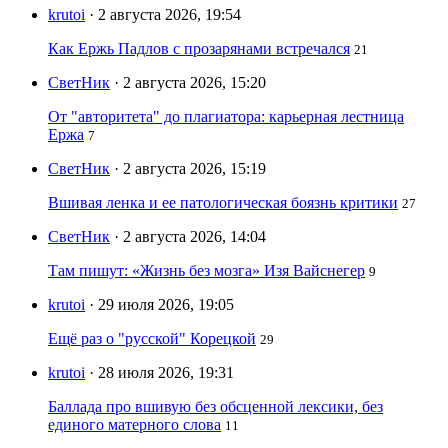
krutoi
· 2 августа 2026, 19:54
Как Ержь Падлов с прозарянами встречался
21
СветНик
· 2 августа 2026, 15:20
От "авторитета" до плагиатора: карьерная лестница
Ержа
7
СветНик
· 2 августа 2026, 15:19
Вшивая ленка и ее патологическая боязнь критики
27
СветНик
· 2 августа 2026, 14:04
Там пишут: «Жизнь без мозга» Изя Вайснегер
9
krutoi
· 29 июля 2026, 19:05
Ещё раз о "русской" Корецкой
29
krutoi
· 28 июля 2026, 19:31
Баллада про вшивую без обсценной лексики, без
единого матерного слова
11