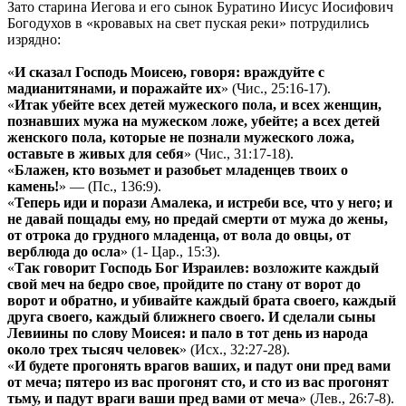
Зато старина Иегова и его сынок Буратино Иисус Иосифович
Богодухов в «кровавых на свет пуская реки» потрудились
изрядно:
«
И сказал Господь Моисею, говоря: враждуйте с
мадианитянами, и поражайте их
» (Чис., 25:16-17).
«
Итак убейте всех детей мужеского пола, и всех женщин,
познавших мужа на мужеском ложе, убейте; а всех детей
женского пола, которые не познали мужеского ложа,
оставьте в живых для себя
» (Чис., 31:17-18).
«
Блажен, кто возьмет и разобьет младенцев твоих о
камень!
» — (Пс., 136:9).
«
Теперь иди и порази Амалека, и истреби все, что у него; и
не давай пощады ему, но предай смерти от мужа до жены,
от отрока до грудного младенца, от вола до овцы, от
верблюда до осла
» (1- Цар., 15:3).
«
Так говорит Господь Бог Израилев: возложите каждый
свой меч на бедро свое, пройдите по стану от ворот до
ворот и обратно, и убивайте каждый брата своего, каждый
друга своего, каждый ближнего своего. И сделали сыны
Левиины по слову Моисея: и пало в тот день из народа
около трех тысяч человек
» (Исх., 32:27-28).
«
И будете прогонять врагов ваших, и падут они пред вами
от меча; пятеро из вас прогонят сто, и сто из вас прогонят
тьму, и падут враги ваши пред вами от меча
» (Лев., 26:7-8).