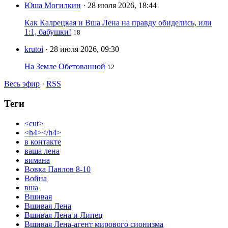
Юша Могилкин
· 28 июля 2026, 18:44
Как Калрецкая и Вша Лена на правду обиделись, или
1:1, бабушки!
18
krutoi
· 28 июля 2026, 09:30
На Земле Обетованной
12
Весь эфир
·
RSS
Теги
<cut>
<h4></h4>
в контакте
ваша лена
вимана
Вовка Павлов 8-10
Война
вша
Вшивая
Вшивая Лена
Вшивая Лена и Липец
Вшивая Лена-агент мирового сионизма