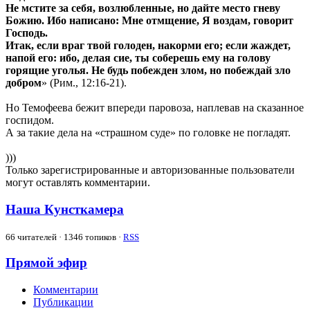
Не мстите за себя, возлюбленные, но дайте место гневу
Божию. Ибо написано: Мне отмщение, Я воздам, говорит
Господь.
Итак, если враг твой голоден, накорми его; если жаждет,
напой его: ибо, делая сие, ты соберешь ему на голову
горящие уголья. Не будь побежден злом, но побеждай зло
добром
» (Рим., 12:16-21).
Но Темофеева бежит впереди паровоза, наплевав на сказанное
госпидом.
А за такие дела на «страшном суде» по головке не погладят.
)))
Только зарегистрированные и авторизованные пользователи
могут оставлять комментарии.
Наша Кунсткамера
66
читателей · 1346 топиков ·
RSS
Прямой эфир
Комментарии
Публикации