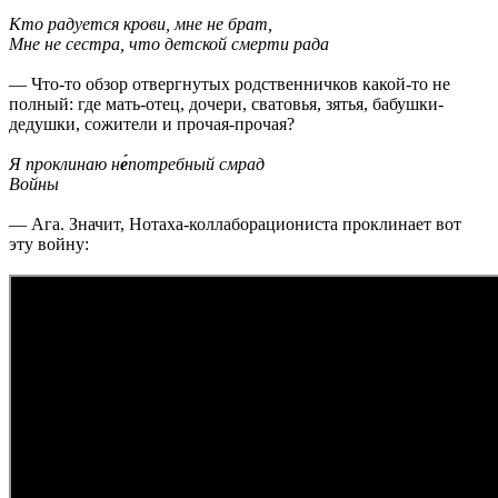
Кто радуется крови, мне не брат,
Мне не сестра, что детской смерти рада
— Что-то обзор отвергнутых родственничков какой-то не
полный: где мать-отец, дочери, сватовья, зятья, бабушки-
дедушки, сожители и прочая-прочая?
Я проклинаю н
е́
потребный смрад
Войны
— Ага. Значит, Нотаха-коллаборациониста проклинает вот
эту войну: