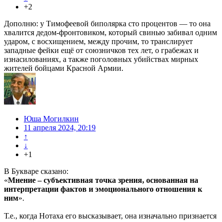
+2
Дополню: у Тимофеевой биполярка сто процентов — то она
хвалится дедом-фронтовиком, который свинью забивал одним
ударом, с восхищением, между прочим, то транслирует
западные фейки ещё от союзничков тех лет, о грабежах и
изнасилованиях, а также поголовных убийствах мирных
жителей бойцами Красной Армии.
Юша Могилкин
11 апреля 2024, 20:19
↑
↓
+1
В Букваре сказано:
«
Мнение – субъективная точка зрения, основанная на
интерпретации фактов и эмоционального отношения к
ним
».
Т.е., когда Нотаха его высказывает, она изначально признается