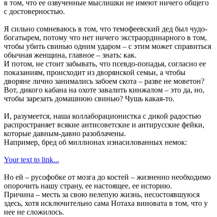
в том, что ее озвученные мыслишки не имеют ничего общего
с достоверностью.
Я сильно сомневаюсь в том, что темофеевский дед был чудо-
богатырем, потому что нет ничего экстраординарного в том,
чтобы убить свинью одним ударом – с этим может справиться
обычная женщина, главное – знать: как.
И потом, не стоит забывать, что псевдо-попадья, согласно ее
показаниям, происходит из дворянской семьи, а чтобы
дворяне лично занимались забоем скота – разве не моветон?
Вот, дикого кабана на охоте завалить кинжалом – это да, но,
чтобы зарезать домашнюю свинью? Чушь какая-то.
И, разумеется, наша коллаборационистка с дикой радостью
распространяет всякие антисоветские и антирусские фейки,
которые давным-давно разоблачены.
Например, бред об миллионах изнасилованных немок:
Your text to link...
Но ей – русофобке от мозга до костей – жизненно необходимо
опорочить нашу страну, ее настоящее, ее историю.
Причина – месть за свою нелепую жизнь, несостоявшуюся
здесь, хотя исключительно сама Нотаха виновата в том, что у
нее не сложилось.