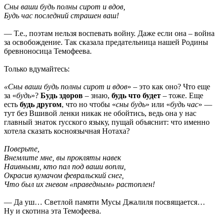
Сны ваши будь полны сирот и вдов,
Будь час последний страшен ваш!
— Т.е., поэтам нельзя воспевать войну. Даже если она – война
за освобождение. Так сказала предательница нашей Родины
бревноносица Темофеева.
Только вдумайтесь:
«Сны ваши будь полны сирот и вдов
» – это как оно? Что еще
за «
будь
»?
Будь здоров
– знаю,
будь что будет
– тоже. Еще
есть
будь другом
, что но чтобы «
сны будь
» или «
будь час
» —
тут без Вшивой ленки никак не обойтись, ведь она у нас
главный знаток rусского языку, пущай объяснит: что именно
хотела сказать косноязычная Нотаха?
Поверьте,
Внемлите мне, вы прокляты навек
Наивными, кто пал под ваши вопли,
Окрасив кумачом февральский снег,
Что был их гневом «праведным» растоплен!
— Да уш… Светлой памяти Мусы Джалиля посвящается…
Ну и скотина эта Темофеева.