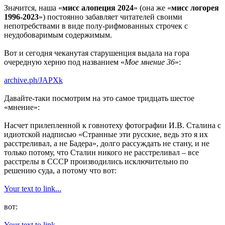
Значится, наша «
мисс алопеция 2024
» (она же «
мисс логорея
1996-2023
») постоянно забавляет читателей своими
непотребствами в виде полу-рифмованных строчек с
неудобоваримым содержимым.
Вот и сегодня чеканутая старушенция выдала на гора
очередную херню под названием «
Мое мнение 36
»:
archive.ph/JAPXk
Давайте-таки посмотрим на это самое тридцать шестое
«мнение»:
Насчет прилепленной к говнотеху фотографии И.В. Сталина с
идиотской надписью «Странные эти русские, ведь это я их
расстреливал, а не Бадера», долго рассуждать не стану, и не
только потому, что Сталин никого не расстреливал – все
расстрелы в СССР производились исключительно по
решению суда, а потому что вот:
Your text to link...
вот:
Your text to link...