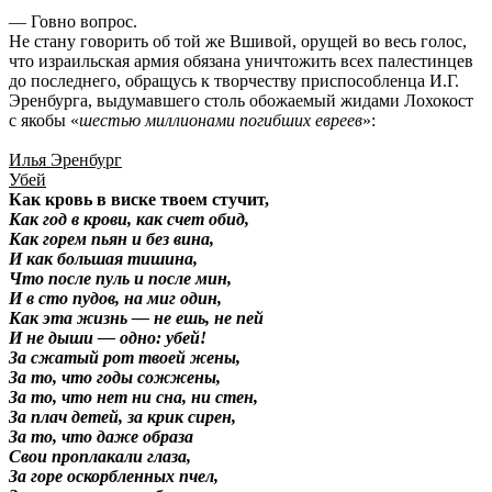
— Говно вопрос.
Не стану говорить об той же Вшивой, орущей во весь голос,
что израильская армия обязана уничтожить всех палестинцев
до последнего, обращусь к творчеству приспособленца И.Г.
Эренбурга, выдумавшего столь обожаемый жидами Лохокост
с якобы «
шестью миллионами погибших евреев
»:
Илья Эренбург
Убей
Как кровь в виске твоем стучит,
Как год в крови, как счет обид,
Как горем пьян и без вина,
И как большая тишина,
Что после пуль и после мин,
И в сто пудов, на миг один,
Как эта жизнь — не ешь, не пей
И не дыши — одно: убей!
За сжатый рот твоей жены,
За то, что годы сожжены,
За то, что нет ни сна, ни стен,
За плач детей, за крик сирен,
За то, что даже образа
Свои проплакали глаза,
За горе оскорбленных пчел,