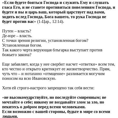
«
Если будете бояться Господа и служить Ему и слушать
гласа Его, и не станете противиться повелениям Господа, и
будете и вы и царь ваш, который царствует над вами,
ходить вслед Господа, Бога вашего, то рука Господа не
будет против вас
» (1-Цар., 12:14).
Путен – власть?
Де-юре – власть.
С точки зрения религии, установленная богом?
Установленная богом.
Так какого черта верующая блъгарка выступает против
божьего закона?
Еще забавляет, когда у нее свербит насчет «ответки» всем тем,
кто честно и открыто критикует ее жизнетворчество. Прям,
чуть что – и нотахино «отмщение» разливается могучим
поносом на всю Ивановскую.
Хотя ей строго-настрого запрещено так себя вести:
«
не высокомудрствуйте, но последуйте смиренным; не
мечтайте о себе; никому не воздавайте злом за зло, но
пекитесь о добром перед всеми человеками.
Если возможно с вашей стороны, будьте в мире со всеми
людьми.