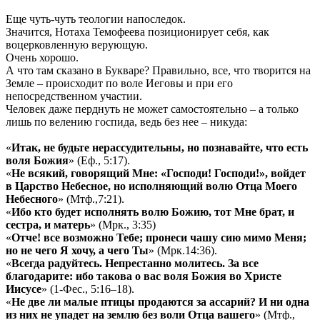
Еще чуть-чуть теологии напоследок.
Значится, Нотаха Темофеева позиционирует себя, как
воцерковленную верующую.
Очень хорошо.
А что там сказано в Букваре? Правильно, все, что творится на
Земле – происходит по воле Иеговы и при его
непосредственном участии.
Человек даже перднуть не может самостоятельно – а только
лишь по велению госпида, ведь без нее – никуда:
«
Итак, не будьте нерассудительны, но познавайте, что есть
воля Божия
» (Еф., 5:17).
«
Не всякий, говорящий Мне: «Господи! Господи!», войдет
в Царство Небесное, но исполняющий волю Отца Моего
Небесного
» (Мтф.,7:21).
«
Ибо кто будет исполнять волю Божию, тот Мне брат, и
сестра, и матерь
» (Мрк., 3:35)
«
Отче! все возможно Тебе; пронеси чашу сию мимо Меня;
но не чего Я хочу, а чего Ты
» (Мрк.14:36).
«
Всегда радуйтесь. Непрестанно молитесь. За все
благодарите: ибо такова о вас воля Божия во Христе
Иисусе
» (1-Фес., 5:16–18).
«
Не две ли малые птицы продаются за ассарий? И ни одна
из них не упадет на землю без воли Отца вашего
» (Мтф.,