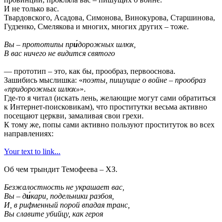
И не только вас.
Твардовского, Асадова, Симонова, Винокурова, Старшинова,
Гудзенко, Смелякова и многих, многих других – тоже.
Вы – прототипы пр
и́
дорожных шлюх,
В вас ничего не видится святого
— прототип – это, как бы, прообраз, первооснова.
Зашибись мыслишка: «
поэты, пишущие о войне – прообраз
«придорожных шлюх»
».
Где-то я читал (искать лень, желающие могут сами обратиться
к Интернет-поисковикам), что проститутки весьма активно
посещают церкви, замаливая свои грехи.
К тому же, попы сами активно пользуют проституток во всех
направлениях:
Your text to link...
Об чем трындит Темофеева – ХЗ.
Безжалостность не украшает вас,
Вы – д
и́
кари, подельники разбоя,
И, в рифменный порой впадая транс,
Вы славите убийцу, как героя