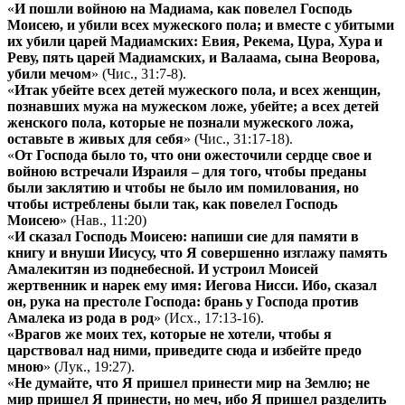
«
И пошли войною на Мадиама, как повелел Господь
Моисею, и убили всех мужеского пола; и вместе с убитыми
их убили царей Мадиамских: Евия, Рекема, Цура, Хура и
Реву, пять царей Мадиамских, и Валаама, сына Веорова,
убили мечом
» (Чис., 31:7-8).
«
Итак убейте всех детей мужеского пола, и всех женщин,
познавших мужа на мужеском ложе, убейте; а всех детей
женского пола, которые не познали мужеского ложа,
оставьте в живых для себя
» (Чис., 31:17-18).
«
От Господа было то, что они ожесточили сердце свое и
войною встречали Израиля – для того, чтобы преданы
были заклятию и чтобы не было им помилования, но
чтобы истреблены были так, как повелел Господь
Моисею
» (Нав., 11:20)
«
И сказал Господь Моисею: напиши сие для памяти в
книгу и внуши Иисусу, что Я совершенно изглажу память
Амалекитян из поднебесной. И устроил Моисей
жертвенник и нарек ему имя: Иегова Нисси. Ибо, сказал
он, рука на престоле Господа: брань у Господа против
Амалека из рода в род
» (Исх., 17:13-16).
«
Врагов же моих тех, которые не хотели, чтобы я
царствовал над ними, приведите сюда и избейте предо
мною
» (Лук., 19:27).
«
Не думайте, что Я пришел принести мир на Землю; не
мир пришел Я принести, но меч, ибо Я пришел разделить