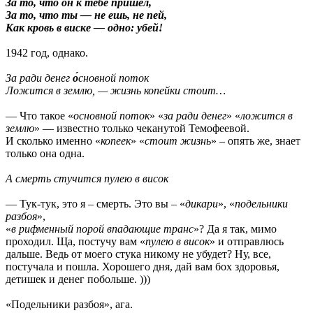
За то, что он к тебе пришел,
За то, что ты — не ешь, не пей,
Как кровь в виске — одно: убей!
1942 год, однако.
За ради денег
о́
сновной поток
Ложится в землю, — жизнь копейки стоит…
— Что такое «
основной поток
» «
за ради денег
» «
ложится в
землю
» — известно только чеканутой Темофеевой.
И сколько именно «
копеек
» «
стоит жизнь
» – опять же, знает
только она одна.
А смерть стучится пулею в висок
— Тук-тук, это я – смерть. Это вы – «
дикари
», «
подельники
разбоя
»,
«
в рифменный порой впадающие транс
»? Да я так, мимо
проходил. Ща, постучу вам «
пулею в висок
» и отправлюсь
дальше. Ведь от моего стука никому не убудет? Ну, все,
постучала и пошла. Хорошего дня, дай вам бох здоровья,
детишек и денег побольше. )))
«Подельники разбоя», ага.