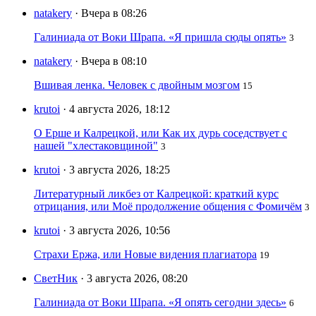
natakery
· Вчера в 08:26
Галиниада от Воки Шрапа. «Я пришла сюды опять»
3
natakery
· Вчера в 08:10
Вшивая ленка. Человек с двойным мозгом
15
krutoi
· 4 августа 2026, 18:12
О Ерше и Калрецкой, или Как их дурь соседствует с
нашей "хлестаковщиной"
3
krutoi
· 3 августа 2026, 18:25
Литературный ликбез от Калрецкой: краткий курс
отрицания, или Моё продолжение общения с Фомичём
3
krutoi
· 3 августа 2026, 10:56
Страхи Ержа, или Новые видения плагиатора
19
СветНик
· 3 августа 2026, 08:20
Галиниада от Воки Шрапа. «Я опять сегодни здесь»
6