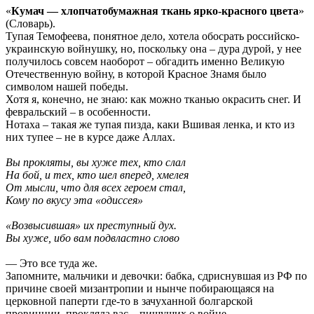
«
Кумач — хлопчатобумажная ткань ярко-красного цвета
»
(Словарь).
Тупая Темофеева, понятное дело, хотела обосрать российско-
украинскую войнушку, но, поскольку она – дура дурой, у нее
получилось совсем наоборот – обгадить именно Великую
Отечественную войну, в которой Красное Знамя было
символом нашей победы.
Хотя я, конечно, не знаю: как можно тканью окрасить снег. И
февральский – в особенности.
Нотаха – такая же тупая пизда, каки Вшивая ленка, и кто из
них тупее – не в курсе даже Аллах.
Вы прокляты, вы хуже тех, кто слал
На бой, и тех, кто шел вперед, хмелея
От мысли, что для всех героем стал,
Кому по вкусу эта «одиссея»
«Возвысившая» их преступный дух.
Вы хуже, ибо вам подвластно слово
— Это все туда же.
Запомните, мальчики и девочки: бабка, сдриснувшая из РФ по
причине своей мизантропии и нынче побирающаяся на
церковной паперти где-то в зачуханной болгарской
провинции, прокляла вас – пишущих о войне.