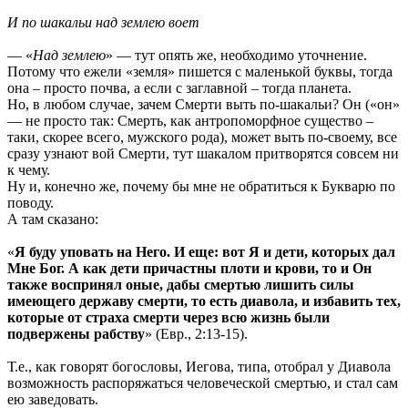
И по шакальи над землею воет
— «
Над землею
» — тут опять же, необходимо уточнение.
Потому что ежели «земля» пишется с маленькой буквы, тогда
она – просто почва, а если с заглавной – тогда планета.
Но, в любом случае, зачем Смерти выть по-шакальи? Он («он»
— не просто так: Смерть, как антропоморфное существо –
таки, скорее всего, мужского рода), может выть по-своему, все
сразу узнают вой Смерти, тут шакалом притворятся совсем ни
к чему.
Ну и, конечно же, почему бы мне не обратиться к Букварю по
поводу.
А там сказано:
«
Я буду уповать на Него. И еще: вот Я и дети, которых дал
Мне Бог. А как дети причастны плоти и крови, то и Он
также воспринял оные, дабы смертью лишить силы
имеющего державу смерти, то есть диавола, и избавить тех,
которые от страха смерти через всю жизнь были
подвержены рабству
» (Евр., 2:13-15).
Т.е., как говорят богословы, Иегова, типа, отобрал у Диавола
возможность распоряжаться человеческой смертью, и стал сам
ею заведовать.