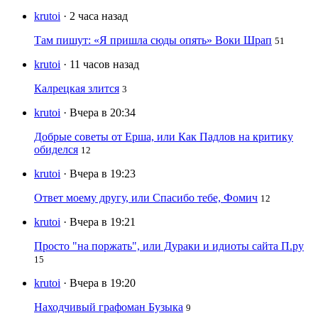
krutoi
· 2 часа назад
Там пишут: «Я пришла сюды опять» Воки Шрап
51
krutoi
· 11 часов назад
Калрецкая злится
3
krutoi
· Вчера в 20:34
Добрые советы от Ерша, или Как Падлов на критику
обиделся
12
krutoi
· Вчера в 19:23
Ответ моему другу, или Спасибо тебе, Фомич
12
krutoi
· Вчера в 19:21
Просто "на поржать", или Дураки и идиоты сайта П.ру
15
krutoi
· Вчера в 19:20
Находчивый графоман Бузыка
9