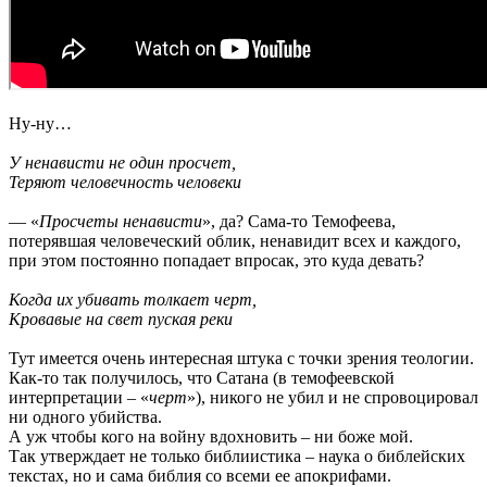
Ну-ну…
У ненависти не один просчет,
Теряют человечность человеки
— «
Просчеты ненависти
», да? Сама-то Темофеева,
потерявшая человеческий облик, ненавидит всех и каждого,
при этом постоянно попадает впросак, это куда девать?
Когда их убивать толкает черт,
Кровавые на свет пуская реки
Тут имеется очень интересная штука с точки зрения теологии.
Как-то так получилось, что Сатана (в темофеевской
интерпретации – «
черт
»), никого не убил и не спровоцировал
ни одного убийства.
А уж чтобы кого на войну вдохновить – ни боже мой.
Так утверждает не только библиистика – наука о библейских
текстах, но и сама библия со всеми ее апокрифами.