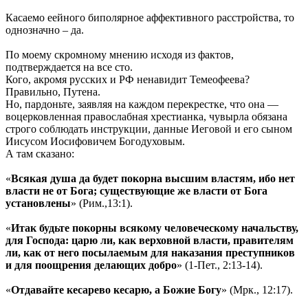
Касаемо еейного биполярное аффективного расстройства, то
однозначно – да.
По моему скромному мнению исходя из фактов,
подтверждается на все сто.
Кого, акромя русских и РФ ненавидит Темеофеева?
Правильно, Путена.
Но, пардоньте, заявляя на каждом перекрестке, что она —
воцерковленная правослабная хрестианка, чувырла обязана
строго соблюдать инструкции, данные Иеговой и его сыном
Иисусом Иосифовичем Богодуховым.
А там сказано:
«
Всякая душа да будет покорна высшим властям, ибо нет
власти не от Бога; существующие же власти от Бога
установлены
» (Рим.,13:1).
«
Итак будьте покорны всякому человеческому начальству,
для Господа: царю ли, как верховной власти, правителям
ли, как от него посылаемым для наказания преступников
и для поощрения делающих добро
» (1-Пет., 2:13-14).
«
Отдавайте кесарево кесарю, а Божие Богу
» (Мрк., 12:17).