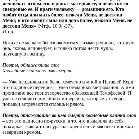
человека с отцом его, и дочь с матерью ее, и невестку со
свекровью ее. И враги человеку — домашние его. Кто
любит отца или мать более, нежели Меня, не достоин
Меня; и кто любит сына или дочь более, нежели Меня, не
достоин Меня
» (Мтф., 10:34-37).
И т.д.
Нотахе не мешало бы ознакомиться с азами религии, которую
она, якобы, исповедует, и только потом нести чушь,
неугодную госпиду.
Поэты, обнажающие слов
Хвалебные клинки во имя смерти
— Уже неоднократно было замечено и мной и Наташей Кери,
что подобные переносы – удел бездарных метроманов. А ими
пропитано все говнотворчество облысевшей Темофеевой. Я
уже не говорю о дичайших инверсиях, которые у псевдо-
попадьи встречаются сплошь и рядом.
Поэты, обнажающие во имя смерти хвалебные клинки слов
– вот это написано по-русски, а то, что выдавила из себя
блъгарка – какая-то несуразная хренотень и мясные пирожки с
заварным кремом.