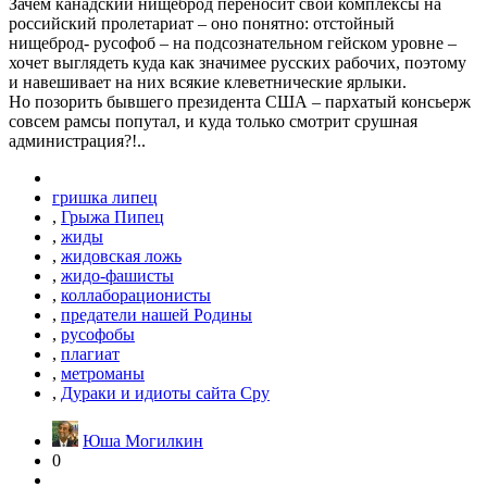
Зачем канадский нищеброд переносит свои комплексы на
российский пролетариат – оно понятно: отстойный
нищеброд- русофоб – на подсознательном гейском уровне –
хочет выглядеть куда как значимее русских рабочих, поэтому
и навешивает на них всякие клеветнические ярлыки.
Но позорить бывшего президента США – пархатый консьерж
совсем рамсы попутал, и куда только смотрит срушная
администрация?!..
гришка липец
,
Грыжа Пипец
,
жиды
,
жидовская ложь
,
жидо-фашисты
,
коллаборационисты
,
предатели нашей Родины
,
русофобы
,
плагиат
,
метроманы
,
Дураки и идиоты сайта Сру
Юша Могилкин
0