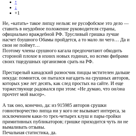
↑
↓
+1
Не, «катать» такое липцу нельзя: не русофобское это дело —
ставить в неудобное положение руководителя страны,
официально враждебной РФ. Трусливый гришка лучше
насчет бэушного Обамы пройдется, а то мало ли чего… Да и
свои не поймут…
Поэтому члены срушного кагала предпочитают обходить
стороной плохое в ихних новых rодинах, но всеми фибрами
своих тщедушных организмов срать на РФ.
Престарелый канадский разносчик пиццы мстителен дальше
некуда: помнится, он пытался нагадить на срушных авторов,
которых уже лет десять, как след простых на сайте. И еще
торжествующе радовался при этом: «Не думаю, что он/она
прочтет мой высер».
А так оно, конечно, да: из 915985 авторов срушки
говнотворчество липца ни у кого не вызывает интереса, за
исключением каки-то трех-четырех клуш и пары-тройки
примитивных публикаторов; гришке приходится чуть ли не
вымаливать отзывы.
Печальная статистика, да.