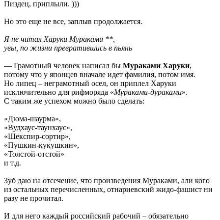
Пиздец, приплыли. )))
Но это еще не все, заплыв продолжается.
Я не читал Харуки Мураками **,
увы, по жизни превратившись в пьянь
— Грамотный человек написал бы
Мураками Харуки
,
потому что у японцев вначале идет фамилия, потом имя.
Но липец – неграмотный осел, он приплел Харуки
исключительно для рифморяда «
Мураками-дураками
».
С таким же успехом можно было сделать:
«Дюма-шаурма»,
«Вудхаус-таунхаус»,
«Шекспир-сортир»,
«Пушкин-кукушкин»,
«Толстой-отстой»
и т.д.
Зуб даю на отсечение, что произведения Мураками, али кого
из остальных перечисленных, отнариевский жидо-фашист ни
разу не прочитал.
И для него каждый российский рабочий – обязательно