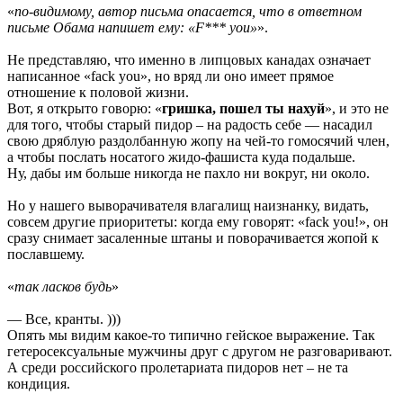
«
по-видимому, автор письма опасается, что в ответном
письме Обама напишет ему: «F*** you»
».
Не представляю, что именно в липцовых канадах означает
написанное «fack you», но вряд ли оно имеет прямое
отношение к половой жизни.
Вот, я открыто говорю: «
гришка, пошел ты нахуй
», и это не
для того, чтобы старый пидор – на радость себе — насадил
свою дряблую раздолбанную жопу на чей-то гомосячий член,
а чтобы послать носатого жидо-фашиста куда подальше.
Ну, дабы им больше никогда не пахло ни вокруг, ни около.
Но у нашего выворачивателя влагалищ наизнанку, видать,
совсем другие приоритеты: когда ему говорят: «fack you!», он
сразу снимает засаленные штаны и поворачивается жопой к
пославшему.
«
так ласков будь
»
— Все, кранты. )))
Опять мы видим какое-то типично гейское выражение. Так
гетеросексуальные мужчины друг с другом не разговаривают.
А среди российского пролетариата пидоров нет – не та
кондиция.