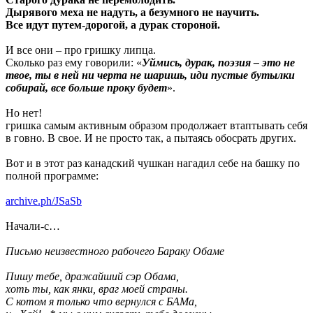
Дырявого меха не надуть, а безумного не научить.
Все идут путем-дорогой, а дурак стороной.
И все они – про гришку липца.
Сколько раз ему говорили: «
Уймись, дурак, поэзия – это не
твое, ты в ней ни черта не шаришь, иди пустые бутылки
собирай, все больше проку будет
».
Но нет!
гришка самым активным образом продолжает втаптывать себя
в говно. В свое. И не просто так, а пытаясь обосрать других.
Вот и в этот раз канадский чушкан нагадил себе на башку по
полной программе:
archive.ph/JSaSb
Начали-с…
Письмо неизвестного рабочего Бараку Обаме
Пишу тебе, дражайший сэр Обама,
хоть ты, как янки, враг моей страны.
С котом я только что вернулся с БАМа,