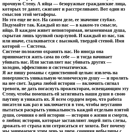
прочную Стену. А яйца — безоружные гражданские лица,
которых те давят, сжигают и расстреливают. Вот один из
смыслов этой метафоры.
Но это еще не все. На самом деле, ее значение глубже.
Подумайте так. Каждый из нас — в каком-то смысле,
яйцо. В каждом живет неповторимая, незаменимая душа,
скрытая лишь хрупкой скорлупой. И каждый из нас, так
или иначе, сталкивается с высокой, твердой стеной. Имя
которой — Система.
Системе положено охранять нас. Но иногда она
принимается жить сама по себе — и тогда начинает
убивать нас. Или заставляет нас убивать других —
холодно, эффективно и систематически.
Я же пишу романы с единственной целью: извлечь на
поверхность уникальную человеческую душу — и пролить
на нее свет. Задача любой истории — включить сигнал
тревоги, не дать погаснуть прожекторам, освещающим эту
Стену, чтобы помешать ей затягивать наши души в свою
паутину и унижать их. Я всем сердцем верю, что работа
писателя как раз и заключается в том, чтобы неустанно
пытаться раскрыть уникальность каждой отдельно взятой
души, сочиняя о ней истории — истории о жизни и смерти,
о любви; истории, которые заставляют людей лить слезы,
дрожать от страха или сотрясаться от хохота. Вот почему
мы занимаемся этим день за днем, сочиняя небылицы с