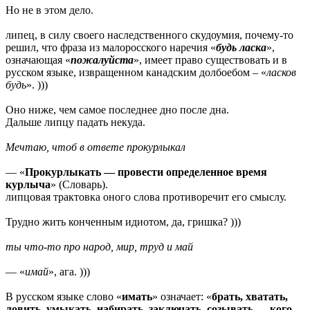
Но не в этом дело.
липец, в силу своего наследственного скудоумия, почему-то
решил, что фраза из малоросского наречия «
будь ласка
»,
означающая «
пожалуйста
», имеет право существовать и в
русском языке, извращенном канадским долбоебом – «
ласков
будь
». )))
Оно ниже, чем самое последнее дно после дна.
Дальше липцу падать некуда.
Мечтаю, чтоб в ответе прокурлыкал
— «
Прокурлыкать — провести определенное время
курлыча
» (Словарь).
липцовая трактовка оного слова противоречит его смыслу.
Трудно жить конченным идиотом, да, гришка? )))
ты что-то про народ, мир, труд и май
— «
имай
», ага. )))
В русском языке слово «
имать
» означает: «
брать, хватать,
ловить, умыкать, набирать, заключать, созывать — кого-