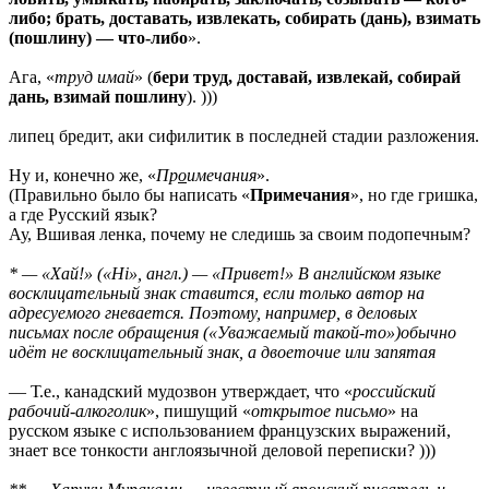
либо; брать, доставать, извлекать, собирать (дань), взимать
(пошлину) — что-либо
».
Ага, «
труд имай
» (
бери труд, доставай, извлекай, собирай
дань, взимай пошлину
). )))
липец бредит, аки сифилитик в последней стадии разложения.
Ну и, конечно же, «
Пр
о
имечания
».
(Правильно было бы написать «
Примечания
», но где гришка,
а где Русский язык?
Ау, Вшивая ленка, почему не следишь за своим подопечным?
* — «Хай!» («Hi», англ.) — «Привет!» В английском языке
восклицательный знак ставится, если только автор на
адресуемого гневается. Поэтому, например, в деловых
письмах после обращения («Уважаемый такой-то»)обычно
идёт не восклицательный знак, а двоеточие или запятая
— Т.е., канадский мудозвон утверждает, что «
российский
рабочий-алкоголик
», пишущий «
открытое письмо
» на
русском языке с использованием французских выражений,
знает все тонкости англоязычной деловой переписки? )))