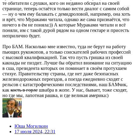
те обитатели с.рушки, кого он недавно обсирал на своей
странице, теперь остаётся только вести диалог с самим собой
— ну о чем ему балакать с демидроловой, например, она хоть
и врёт, что Мураками читала, однако же сама признаётся, что
ничего в ём не поняла:)) А которые Мураками читали и всё
поняли, им с такой дурой рядом на одном гектаре и присесть
неприлично будет.
Про БАМ. Насколько мне известно, туда не берут на работу
пьющих рукожопов, а только соискателей рабочих профессий
с высокой квалификацией. Так что пусть гришка из своей
какнады не пиздит. Лучше бы обратил внимание на ситуацию
в сша, президента которых он поминает в своём протухшем
стихуе. Правительству страны, где нет даже безопасных
железнодорожных переездов, а поезда ежедневно сходят с
рельсов с катастрофическими последствиями, наш БАМчик,
как
кость в горле
швабра в жопе. У нас, бывает, тоже сходят,
но где мы, лапотная рашка, и где великая америка:)
Юша Могилкин
17 июля 2024, 22:31