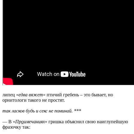
липец «
едва вяжет
» птичий гребень – это бывает, но
орнитологи такого не простят.
так ласков будь и секс не поминай. ***
— В «
Пр
о
имечаниях
» гришка объяснил свою наиглупейшую
фразочку так: