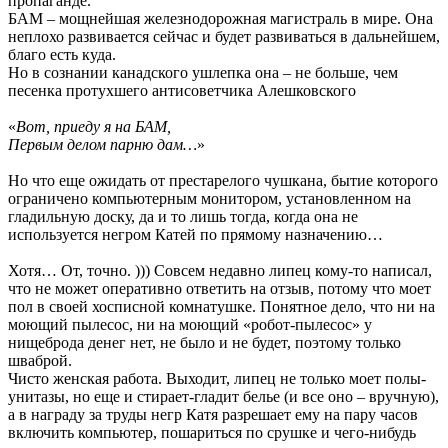
пропаганде.
БАМ – мощнейшая железнодорожная магистраль в мире. Она
неплохо развивается сейчас и будет развиваться в дальнейшем,
благо есть куда.
Но в сознании канадского ушлепка она – не больше, чем
песенка протухшего антисоветчика Алешковского
«
Вот, приеду я на БАМ,
Первым делом парню дам…
»
Но что еще ожидать от престарелого чушкана, бытие которого
ограничено компьютерным монитором, установленном на
гладильную доску, да и то лишь тогда, когда она не
используется негром Катей по прямому назначению…
Хотя… От, точно. ))) Совсем недавно липец кому-то написал,
что не может оперативно ответить на отзыв, потому что моет
пол в своей хосписной комнатушке. Понятное дело, что ни на
моющий пылесос, ни на моющий «робот-пылесос» у
нищеброда денег нет, не было и не будет, поэтому только
шваброй.
Чисто женская работа. Выходит, липец не только моет полы-
унитазы, но еще и стирает-гладит белье (и все оно – вручную),
а в награду за труды негр Катя разрешает ему на пару часов
включить компьютер, пошариться по срушке и чего-нибудь