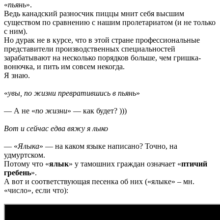
«
пьянь
».
Ведь канадский разносчик пиццы мнит себя высшим
существом по сравнению с нашим пролетариатом (и не только
с ним).
Но дурак не в курсе, что в этой стране профессиональные
представители производственных специальностей
зарабатывают на несколько порядков больше, чем гришка-
вонючка, и пить им совсем некогда.
Я знаю.
«
увы, по жизни превратившись в пьянь
»
— А не «
по жизни
» — как будет? )))
Вот и сейчас едва вяжу я лыко
— «
Ялыка
» — на каком языке написано? Точно, на
удмуртском.
Потому что «
ялык
» у тамошних граждан означает «
птичий
гребень
».
А вот и соответствующая песенка об них («ялыке» – мн.
«число», если что):