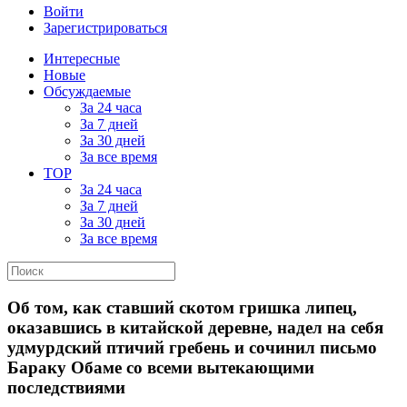
Войти
Зарегистрироваться
Интересные
Новые
Обсуждаемые
За 24 часа
За 7 дней
За 30 дней
За все время
TOP
За 24 часа
За 7 дней
За 30 дней
За все время
Об том, как ставший скотом гришка липец,
оказавшись в китайской деревне, надел на себя
удмурдский птичий гребень и сочинил письмо
Бараку Обаме со всеми вытекающими
последствиями