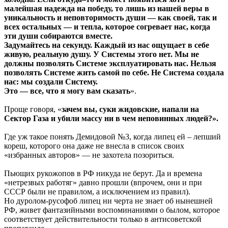
малейшая надежда на победу, то лишь из нашей веры в
уникальность и неповторимость души — как своей, так и
всех остальных — и тепла, которое согревает нас, когда
эти души собираются вместе.
Задумайтесь на секунду. Каждый из нас ощущает в себе
живую, реальную душу. У Системы этого нет. Мы не
должны позволять Системе эксплуатировать нас. Нельзя
позволять Системе жить самой по себе. Не Система создала
нас: мы создали Систему.
Это — все, что я могу вам сказать
».
Проще говоря, «
зачем вы, суки жидовские, напали на
Сектор Газа и убили массу ни в чем неповинных людей?».
Где уж такое понять Демидовой №3, когда липец ей – лепший
кореш, которого она даже не внесла в список своих
«избранных авторов» — не захотела позориться.
Пьющих рукожопов в РФ никуда не берут. Да и времена
«нетрезвых работяг» давно прошли (впрочем, они и при
СССР были не правилом, а исключением из правил).
Но дуролом-русофоб липец ни черта не знает об нынешней
РФ, живет фантазийными воспоминаниями о былом, которое
соответствует действительности только в антисоветской