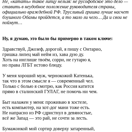
Не, «катать» такое липцу нельзя: не русофобское это дело —
ставить в неудобное положение руководителя страны,
официально враждебной РФ. Трусливый гришка лучше насчет
бэушного Обамы пройдется, а то мало ли чего… Да и свои не
поймут…
Ну, я думаю, это было бы примерно в таком ключе:
Здравствуй, Джозеф, дорогой, я пишу с Онтарио,
гришка липец май нейм из, хава дую ду.
Хоть на инглише твоём, сорри, не гутарю я,
но права ЛГБТ истово блюду.
У меня хороший муж, чернокожий Катенька,
так что в этом смысле я — современный чел.
Только с болью я смотрю, как Россия катится
прямо в сталинский ГУЛАГ, не помочь ни чем.
Быт налажен у меня: проживаю в хостеле,
есть компьютер, на хот-дог мани тоже есть.
Не напрасно из РФ сдристнул в девяностые,
всё же Запад — это рай, не сочти за лесть.
Бумажонкой мой сортир доверху затаренный,