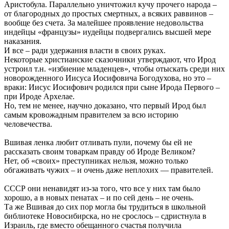
Аристобула. Параллельно уничтожил кучу прочего народа –
от благородных до простых смертных, а всяких раввинов –
вообще без счета. За малейшее проявление недовольства
индейцы «французы» иудейцы подвергались высшей мере
наказания.
И все – ради удержания власти в своих руках.
Некоторые христианские сказочники утверждают, что Ирод
устроил т.н. «избиение младенцев», чтобы отыскать среди них
новорожденного Иисуса Иосифовича Богодухова, но это –
враки: Иисус Иосифович родился при сыне Ирода Первого –
при Ироде Архелае.
Но, тем не менее, научно доказано, что первый Ирод был
самым кровожадным правителем за всю историю
человечества.
Вшивая ленка любит отливать пули, почему бы ей не
рассказать своим товаркам правду об Ироде Великом?
Нет, об «своих» преступниках нельзя, можно только
обгаживать чужих – и очень даже неплохих — правителей.
СССР они ненавидят из-за того, что все у них там было
хорошо, а в новых пенатах – и по сей день – не очень.
Та же Вшивая до сих пор могла бы трудиться в школьной
библиотеке Новосибирска, но не срослось – сдристнула в
Израиль, где вместо обещанного счастья получила