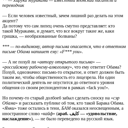
** — Харуки Мураками — известный японский писатель и
переводчик
— Если человек известный, зачем лишний раз делать на этом
акцент?
Да потому что сам липец очень смутно представляет: кто
такой Мураками, и думает, что все вокруг такие же, каки
гришка, — необразованные болваны?
*** — по-видимому, автор письма опасается, что в ответном
письме Обама напишет ему: «F*** you»
.
— А не похуй ли «
автору открытого письма
» —
«
российскому рабочему-алкоголику
», что ему ответит Обама?
Похуй, однозначно: письмо-то открытое, и ответ должен быть
таким же, чтобы общественность его лицезрела. Ни один
политический деятель не опустится до ответного уровня
общения со своим респондентом в рамках «fack you!».
Но почему-то старый долбоеб забыл сделать сноску на «
сэр
Обама
» и рассказать публике об том, кто такой Барака Обама.
«
Янки
» тоже остались в тени,
БАМ
оказался неосвещенным, а
иностранное слово «
кайф
» (
араб. كايف‎ — «удовольствие,
наслаждение»
), — не было переведено на русский язык.