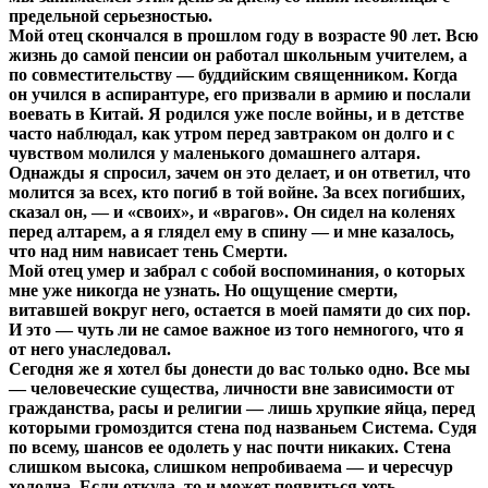
предельной серьезностью.
Мой отец скончался в прошлом году в возрасте 90 лет. Всю
жизнь до самой пенсии он работал школьным учителем, а
по совместительству — буддийским священником. Когда
он учился в аспирантуре, его призвали в армию и послали
воевать в Китай. Я родился уже после войны, и в детстве
часто наблюдал, как утром перед завтраком он долго и с
чувством молился у маленького домашнего алтаря.
Однажды я спросил, зачем он это делает, и он ответил, что
молится за всех, кто погиб в той войне. За всех погибших,
сказал он, — и «своих», и «врагов». Он сидел на коленях
перед алтарем, а я глядел ему в спину — и мне казалось,
что над ним нависает тень Смерти.
Мой отец умер и забрал с собой воспоминания, о которых
мне уже никогда не узнать. Но ощущение смерти,
витавшей вокруг него, остается в моей памяти до сих пор.
И это — чуть ли не самое важное из того немногого, что я
от него унаследовал.
Сегодня же я хотел бы донести до вас только одно. Все мы
— человеческие существа, личности вне зависимости от
гражданства, расы и религии — лишь хрупкие яйца, перед
которыми громоздится стена под названьем Система. Судя
по всему, шансов ее одолеть у нас почти никаких. Стена
слишком высока, слишком непробиваема — и чересчур
холодна. Если откуда–то и может появиться хоть