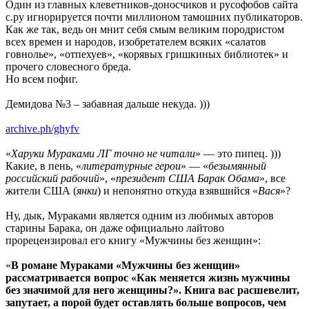
Один из главных клеветников-доносчиков и русофобов сайта
с.ру игнорируется почти миллионом тамошних публикаторов.
Как же так, ведь он мнит себя смым великим породристом
всех времен и народов, изобретателем всяких «салатов
говнолье», «отпехуев», «корявых гришкиных библиотек» и
прочего словесного бреда.
Но всем пофиг.
Демидова №3 – забавная дальше некуда. )))
archive.ph/ghyfv
«
Харуки Мураками ЛГ точно не читали
» — это пипец. )))
Какие, в пень, «
литературные герои
» — «
безымянный
российский рабочий
», «
президент США Барак Обама
», все
жители США (
янки
) и непонятно откуда взявшийся «
Вася
»?
Ну, дык, Мураками является одним из любимых авторов
старины Барака, он даже официально лайтово
прорецензировал его книгу «Мужчины без женщин»:
«
В романе Мураками «Мужчины без женщин»
рассматривается вопрос «Как меняется жизнь мужчины
без значимой для него женщины?». Книга вас расшевелит,
запутает, а порой будет оставлять больше вопросов, чем