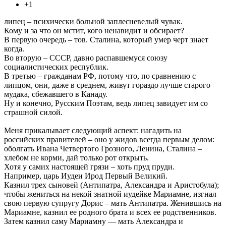
+1
липец – психически больной заплесневелый чувак.
Кому и за что он мстит, кого ненавидит и обсирает?
В первую очередь – тов. Сталина, который умер черт знает
когда.
Во вторую – СССР, давно распавшемуся союзу
социалистических республик.
В третью – гражданам РФ, потому что, по сравнению с
липцом, они, даже в среднем, живут гораздо лучше старого
мудака, сбежавшего в Канаду.
Ну и конечно, Русским Поэтам, ведь липец завидует им со
страшной силой.
Меня прикалывает следующий аспект: нагадить на
российских правителей – оно у жидов всегда первым делом:
оболгать Ивана Четвертого Грозного, Ленина, Сталина –
хлебом не корми, дай только рот открыть.
Хотя у самих настоящей грязи – хоть пруд пруди.
Например, царь Иудеи Ирод Первый Великий.
Казнил трех сыновей (Антипатра, Александра и Аристобула);
чтобы жениться на некой знатной иудейке Мариамне, изгнал
свою первую супругу Дорис – мать Антипатра. Женившись на
Мариамне, казнил ее родного брата и всех ее родственников.
Затем казнил саму Мариамну — мать Александра и