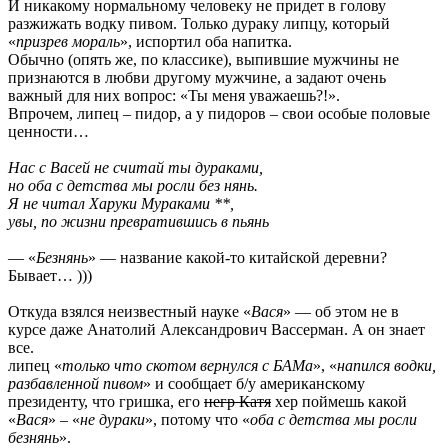
И никакому нормальному человеку не придет в голову
разжижать водку пивом. Только дураку липцу, который
«
призрев мораль
», испортил оба напитка.
Обычно (опять же, по классике), выпившие мужчины не
признаются в любви другому мужчине, а задают очень
важный для них вопрос: «Ты меня уважаешь?!».
Впрочем, липец – пидор, а у пидоров – свои особые половые
ценности…
Нас с Васей не считай ты дураками,
но оба с детства мы росли без нянь.
Я не читал Харуки Мураками **,
увы, по жизни превратившись в пьянь
— «
Безнянь
» — название какой-то китайской деревни?
Бывает… )))
Откуда взялся неизвестный науке «
Вася
» — об этом не в
курсе даже Анатолий Александрович Вассерман. А он знает
все.
липец «
только что скотом вернулся с БАМа
», «
напился водки,
разбавленной пивом
» и сообщает б/у американскому
президенту, что гришка, его
негр Катя
хер поймешь какой
«
Вася
» – «
не дураки
», потому что «
оба с детства мы росли
безнянь
».