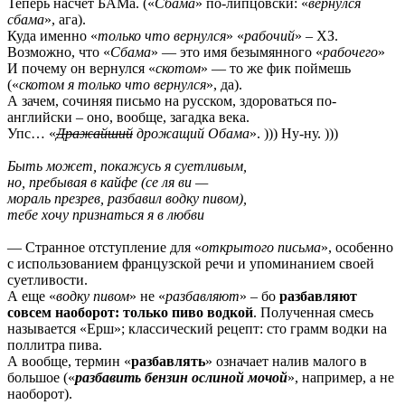
Теперь насчет БАМа. («
Сбама
» по-липцовски: «
вернулся
сбама
», ага).
Куда именно «
только что вернулся
» «
рабочий
» – ХЗ.
Возможно, что «
Сбама
» — это имя безымянного «
рабочего
»
И почему он вернулся «
скотом
» — то же фик поймешь
(«
скотом я только что вернулся
», да).
А зачем, сочиняя письмо на русском, здороваться по-
английски – оно, вообще, загадка века.
Упс… «
Дражайший
дрожащий Обама
». ))) Ну-ну. )))
Быть может, покажусь я суетливым,
но, пребывая в кайфе (се ля ви —
мораль презрев, разбавил водку пивом),
тебе хочу признаться я в любви
— Странное отступление для «
открытого письма
», особенно
с использованием французской речи и упоминанием своей
суетливости.
А еще «
водку пивом
» не «
разбавляют
» – бо
разбавляют
совсем наоборот: только пиво водкой
. Полученная смесь
называется «Ерш»; классический рецепт: сто грамм водки на
поллитра пива.
А вообще, термин «
разбавлять
» означает налив малого в
большое («
разбавить бензин ослиной мочой
», например, а не
наоборот).