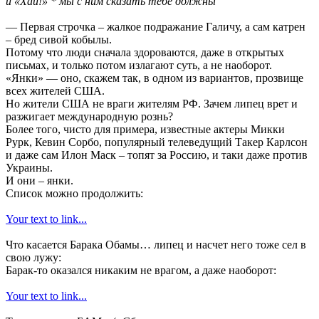
и «Хай!» * мы с ним сказать тебе должны
— Первая строчка – жалкое подражание Галичу, а сам катрен
– бред сивой кобылы.
Потому что люди сначала здороваются, даже в открытых
письмах, и только потом излагают суть, а не наоборот.
«Янки» — оно, скажем так, в одном из вариантов, прозвище
всех жителей США.
Но жители США не враги жителям РФ. Зачем липец врет и
разжигает международную рознь?
Более того, чисто для примера, известные актеры Микки
Рурк, Кевин Сорбо, популярный телеведущий Такер Карлсон
и даже сам Илон Маск – топят за Россию, и таки даже против
Украины.
И они – янки.
Список можно продолжить:
Your text to link...
Что касается Барака Обамы… липец и насчет него тоже сел в
свою лужу:
Барак-то оказался никаким не врагом, а даже наоборот:
Your text to link...