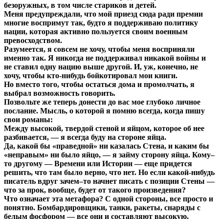
безоружных, в том числе стариков и детей.
Меня предупреждали, что мой приезд сюда ради премии
многие воспримут так, будто я поддерживаю политику
нации, которая активно пользуется своим военным
превосходством.
Разумеется, я совсем не хочу, чтобы меня восприняли
именно так. Я никогда не поддерживал никакой войны и
не ставил одну нацию выше другой. И, уж, конечно, не
хочу, чтобы кто-нибудь бойкотировал мои книги.
Но вместо того, чтобы остаться дома и промолчать, я
выбрал возможность говорить.
Позвольте же теперь донести до вас мое глубоко личное
послание. Мысль, о которой я помню всегда, когда пишу
свои романы:
Между высокой, твердой стеной и яйцом, которое об нее
разбивается, — я всегда буду на стороне яйца.
Да, какой бы «праведной» ни казалась Стена, и каким бы
«неправым» ни было яйцо, — я займу сторону яйца. Кому–
то другому — Времени или Истории — еще придется
решить, что там было верно, что нет. Но если какой-нибудь
писатель вдруг зачем–то начнет писать с позиции Стены —
что за прок, вообще, будет от такого произведения?
Что означает эта метафора? С одной стороны, все просто и
понятно. Бомбардировщики, танки, ракеты, снаряды с
белым фосфором — все они и составляют высокую,