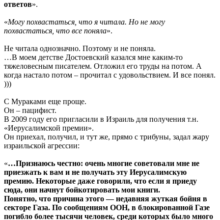
ответов
».
«
Могу похвастаться, что я читала. Но не могу
похвастаться, что все поняла
».
Не читала однозначно. Поэтому и не поняла.
…В моем детстве Достоевский казался мне каким-то
тяжеловесным писателем. Отложил его труды на потом. А
когда настало потом – прочитал с удовольствием. И все понял.
)))
С Мураками еще проще.
Он – пацифист.
В 2009 году его пригласили в Израиль для получения т.н.
«Иерусалимской премии».
Он приехал, получил, и тут же, прямо с трибуны, задал жару
израильской агрессии:
«
…Признаюсь честно: очень многие советовали мне не
приезжать к вам и не получать эту Иерусалимскую
премию. Некоторые даже говорили, что если я приеду
сюда, они начнут бойкотировать мои книги.
Понятно, что причина этого — недавняя жуткая бойня в
секторе Газа. По сообщениям ООН, в блокированной Газе
погибло более тысячи человек, среди которых было много