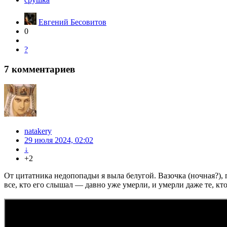
Евгений Бесовитов
0
?
7
комментариев
natakery
29 июля 2024, 02:02
↓
+2
От цитатника недопопадьи я выла белугой. Вазочка (ночная?),
все, кто его слышал — давно уже умерли, и умерли даже те, к