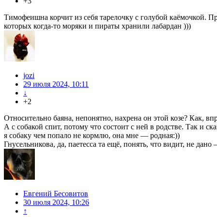
+3
Тимофеишна корчит из себя тарелочку с голубой каёмочкой. Пр
которых когда-то моряки и пираты хранили лабардан )))
jozi
29 июля 2024, 10:11
↓
+2
Относительно баяна, непонятно, нахрена он этой козе? Как, впр
А с собакой спит, потому что состоит с ней в родстве. Так и ска
я собаку чем попало не кормлю, она мне — родная:))
Гнусельникова, да, паетесса та ещё, понять, что видит, не дано 
Евгений Бесовитов
30 июля 2024, 10:26
↑