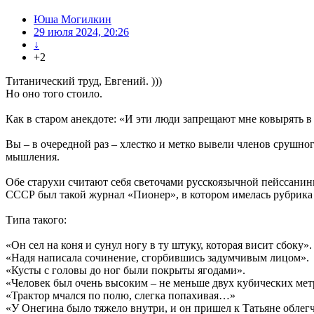
Юша Могилкин
29 июля 2024, 20:26
↓
+2
Титанический труд, Евгений. )))
Но оно того стоило.
Как в старом анекдоте: «И эти люди запрещают мне ковырять в
Вы – в очередной раз – хлестко и метко вывели членов срушног
мышления.
Обе старухи считают себя светочами русскоязычной пейссанины
СССР был такой журнал «Пионер», в котором имелась рубрика
Типа такого:
«Он сел на коня и сунул ногу в ту штуку, которая висит сбоку».
«Надя написала сочинение, сгорбившись задумчивым лицом».
«Кусты с головы до ног были покрыты ягодами».
«Человек был очень высоким – не меньше двух кубических мет
«Трактор мчался по полю, слегка попахивая…»
«У Онегина было тяжело внутри, и он пришел к Татьяне облегч