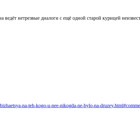
она ведёт нетрезвые диалоги с ещё одной старой курицей неизвес
-obizhaetsya-na-teh-kogo-u-nee-nikogda-ne-bylo-na-druzey.html#comm