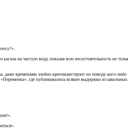
 носу?».
о кагала на чистую воду, показав всю несостоятельность не толь
, даже временами злобно критиканствуют по поводу кого-либо и
 «Переменка», где публиковались всякие выдержки из школьных
ров!».
иться».